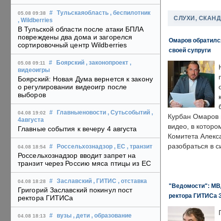
#
Тульскаяобласть
, беспилотник
05.08 09:38
СЛУХИ, СКАН
, Wildberries
В Тульской области после атаки БПЛА
повреждены два дома и загорелся
Омаров обратилс
сортировочный центр Wildberries
своей супруги
#
Боярский
, законопроект
,
05.08 09:11
видеоигры
Боярский: Новая Дума вернется к закону
о регулировании видеоигр после
выборов
#
Главныеновости
, Сутьсобытий
,
04.08 19:02
Курбан Омаров в
4августа
видео, в которо
Главные события к вечеру 4 августа
Комитета Алекс
разобраться в с
#
Россельхознадзор
, ЕС
, транзит
04.08 18:54
Россельхознадзор вводит запрет на
транзит через Россию мяса птицы из ЕС
#
Заславский
, ГИТИС
, отставка
04.08 18:28
"Ведомости": МВД
Григорий Заславский покинул пост
ректора ГИТИСа 
ректора ГИТИСа
#
вузы
, дети
, образование
04.08 18:13