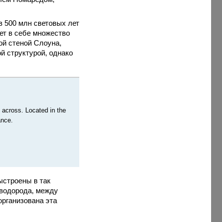
 в 500 млн световых лет
ет в себе множество
ой стеной Слоуна,
й структурой, однако
s across. Located in the
ance.
ыстроены в так
 водорода, между
организована эта