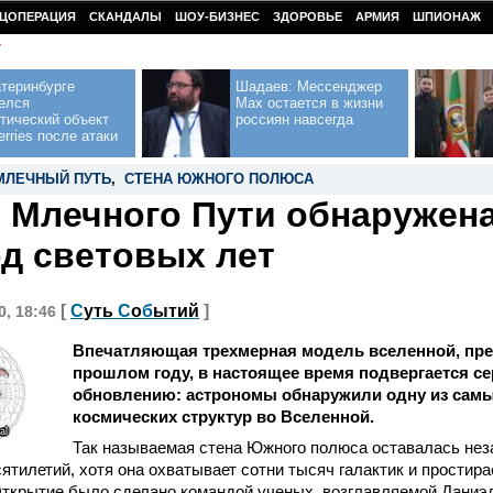
ЦОПЕРАЦИЯ
СКАНДАЛЫ
ШОУ-БИЗНЕС
ЗДОРОВЬЕ
АРМИЯ
ШПИОНАЖ
У
теринбурге
Шадаев: Мессенджер
елся
Max остается в жизни
тический объект
россиян навсегда
erries после атаки
МЛЕЧНЫЙ ПУТЬ
,
СТЕНА ЮЖНОГО ПОЛЮСА
 Млечного Пути обнаружена
рд световых лет
[
С
уть
С
о
б
ытий
]
0, 18:46
Впечатляющая трехмерная модель вселенной, пре
прошлом году, в настоящее время подвергается с
обновлению: астрономы обнаружили одну из сам
космических структур во Вселенной.
al
Так называемая стена Южного полюса оставалась нез
ятилетий, хотя она охватывает сотни тысяч галактик и простира
 Открытие было сделано командой ученых, возглавляемой Дани