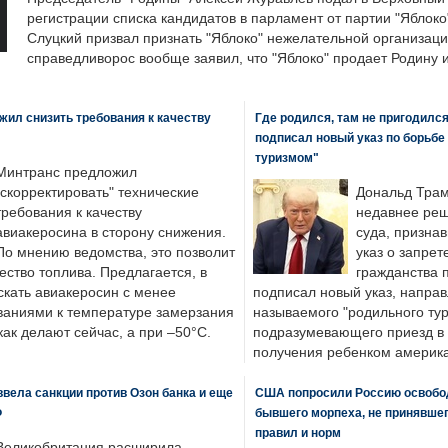
регистрации списка кандидатов в парламент от партии "Яблок
Слуцкий призвал признать "Яблоко" нежелательной организаци
справедливорос вообще заявил, что "Яблоко" продает Родину 
ил снизить требования к качеству
Где родился, там не пригодилс
подписал новый указ по борьбе
туризмом"
Минтранс предложил
"скорректировать" технические
Дональд Трам
требования к качеству
недавнее реш
авиакеросина в сторону снижения.
суда, призна
По мнению ведомства, это позволит
указ о запрет
ество топлива. Предлагается, в
гражданства 
скать авиакеросин с менее
подписал новый указ, направ
ваниями к температуре замерзания
называемого "родильного тур
 как делают сейчас, а при –50°C.
подразумевающего приезд в 
получения ребенком америка
вела санкции против Озон банка и еще
США попросили Россию освобо
Ф
бывшего морпеха, не принявшег
правил и норм
Великобритания расширила