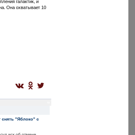
ления галактик, и
на. Она охватывает 10
ta
 снять "Яблоко" с
суд иск об отмене