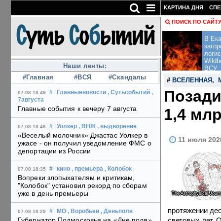
КАРТИНА ДНЯ
СПЕ
ПОИСК ПО САЙТ
В Ека
загор
логис
Wildb
Наши ленты:
ВСУ
#Главная
#ВСЯ
#Скандалы
#
ВСЕЛЕННАЯ
,
Позади
#
Главныеновости
, Сутьсобытий
,
07.08 18:49
7августа
Главные события к вечеру 7 августа
1,4 мл
#
Уолкер
, ВНЖ
, выдворение
07.08 18:46
«Веселый молочник» Джастас Уолкер в
11 июля 202
ужасе - он получил уведомление ФМС о
депортации из России
#
кино
, премьера
, Колобок
07.08 18:35
Вопреки злопыхателям и критикам,
"Колобок" установил рекорд по сборам
уже в день премьеры
The Astrophysical Journ
протяжении дес
#
МО
, Воробьев
, Деньполя
07.08 18:29
световых лет.
Губернатор Подмосковья на «Дне поля»