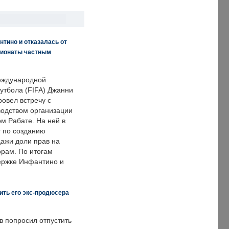
нтино и отказалась от
пионаты частным
еждународной
тбола (FIFA) Джанни
овел встречу с
одством организации
м Рабате. На ней в
т по созданию
дажи доли прав на
рам. По итогам
держке Инфантино и
ить его экс-продюсера
в попросил отпустить