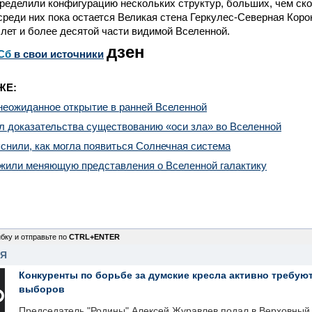
еделили конфигурацию нескольких структур, больших, чем скоп
реди них пока остается Великая стена Геркулес-Северная Коро
лет и более десятой части видимой Вселенной.
дзен
Сб
в свои источники
ЖЕ:
неожиданное открытие в ранней Вселенной
л доказательства существованию «оси зла» во Вселенной
нили, как могла появиться Солнечная система
жили меняющую представления о Вселенной галактику
бку и отправьте по
CTRL+ENTER
НЯ
Конкуренты по борьбе за думские кресла активно требуют
выборов
Председатель "Родины" Алексей Журавлев подал в Верховный 