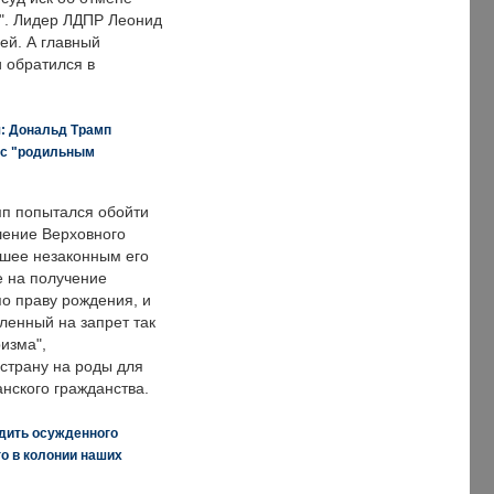
о". Лидер ЛДПР Леонид
ей. А главный
и обратился в
я: Дональд Трамп
 с "родильным
п попытался обойти
ение Верховного
вшее незаконным его
е на получение
по праву рождения, и
ленный на запрет так
изма",
страну на роды для
нского гражданства.
дить осужденного
о в колонии наших