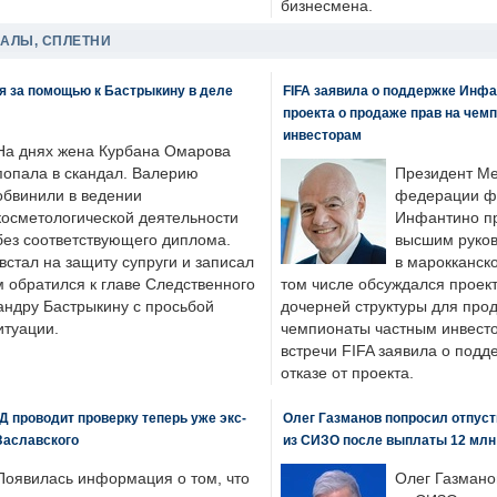
бизнесмена.
ДАЛЫ, СПЛЕТНИ
я за помощью к Бастрыкину в деле
FIFA заявила о поддержке Инфа
проекта о продаже прав на чем
инвесторам
На днях жена Курбана Омарова
попала в скандал. Валерию
Президент М
обвинили в ведении
федерации фу
косметологической деятельности
Инфантино пр
без соответствующего диплома.
высшим руков
стал на защиту супруги и записал
в марокканско
м обратился к главе Следственного
том числе обсуждался проек
андру Бастрыкину с просьбой
дочерней структуры для про
итуации.
чемпионаты частным инвесто
встречи FIFA заявила о под
отказе от проекта.
 проводит проверку теперь уже экс-
Олег Газманов попросил отпуст
Заславского
из СИЗО после выплаты 12 млн
Появилась информация о том, что
Олег Газмано