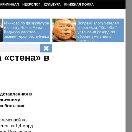
КРИМИНАЛ
НЕКРОЛОГ
КУЛЬТУРА
КНИЖНАЯ ПОЛКА
Министр по физкультуре
Вопреки злопыхателям
и спорту Чечни Ахмат
и критикам, "Колобок"
Кадыров удостоен
установил рекорд по
звания Героя республики
сборам уже в день
премьеры
 «стена» в
дставленная в
ерьезному
ых больших
амеченной на
ется на 1,4 млрд
элем Помаредом,