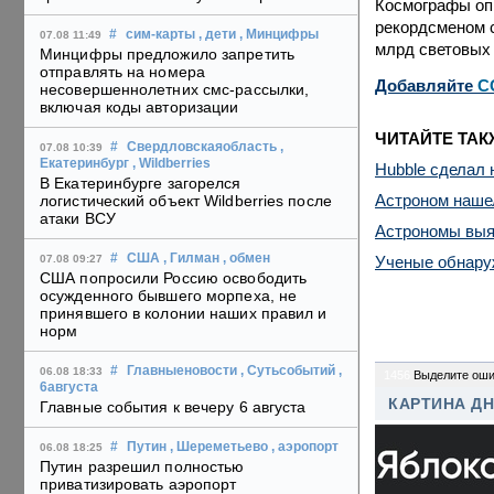
Космографы опр
рекордсменом с
#
сим-карты
, дети
, Минцифры
07.08 11:49
млрд световых 
Минцифры предложило запретить
отправлять на номера
Добавляйте
C
несовершеннолетних смс-рассылки,
включая коды авторизации
ЧИТАЙТЕ ТАК
#
Свердловскаяобласть
,
07.08 10:39
Екатеринбург
, Wildberries
Hubble сделал 
В Екатеринбурге загорелся
Астроном наше
логистический объект Wildberries после
атаки ВСУ
Астрономы выяс
#
США
, Гилман
, обмен
Ученые обнару
07.08 09:27
США попросили Россию освободить
осужденного бывшего морпеха, не
принявшего в колонии наших правил и
норм
#
Главныеновости
, Сутьсобытий
,
06.08 18:33
1456
Выделите оши
6августа
КАРТИНА Д
Главные события к вечеру 6 августа
#
Путин
, Шереметьево
, аэропорт
06.08 18:25
Путин разрешил полностью
приватизировать аэропорт