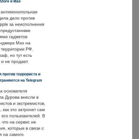
Store и Max
 антимонопольная
дила дело против
pple за неисполнения
 предустановке
ями гаджетов
енджера Max на
 территории РФ.
аф, но тут есть
 и не продает.
 против террориста и
траняются на Telegram
ак основателя
ла Дурова внесли в
истов и экстремистов,
, как это затронет сам
 его пользователей. В
что на сервис не
я, которые в связи с
я на самого