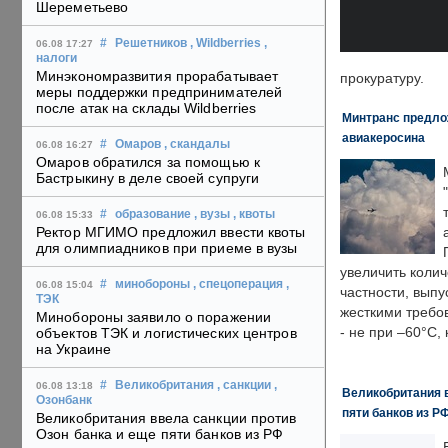
Шереметьево
#
Решетников
, Wildberries
,
06.08 17:27
налоги
Минэкономразвития прорабатывает
прокуратуру.
меры поддержки предпринимателей
после атак на склады Wildberries
Минтранс предлож
авиакеросина
#
Омаров
, скандалы
06.08 16:27
Омаров обратился за помощью к
Бастрыкину в деле своей супруги
#
образование
, вузы
, квоты
06.08 15:33
Ректор МГИМО предложил ввести квоты
для олимпиадников при приеме в вузы
увеличить колич
#
минобороны
, спецоперация
,
06.08 15:04
частности, выпу
ТЭК
жесткими требо
Минобороны заявило о поражении
- не при –60°C,
объектов ТЭК и логистических центров
на Украине
#
Великобритания
, санкции
,
06.08 13:18
Великобритания в
Озонбанк
пяти банков из Р
Великобритания ввела санкции против
Озон банка и еще пяти банков из РФ