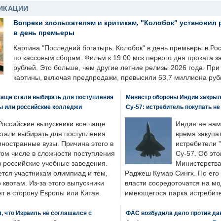
ИКАЦИИ
Вопреки злопыхателям и критикам, "Колобок" установил 
в день премьеры
Картина "Последний богатырь. Колобок" в день премьеры в Ро
по кассовым сборам. Фильм к 19.00 мск первого дня проката 
рублей. Это больше, чем другие летние релизы 2026 года. Пр
картины, включая предпродажи, превысили 53,7 миллиона руб
чаще стали выбирать для поступления
Министр обороны Индии закрыл
ы или российские колледжи
Су-57: истребитель покупать н
Российские выпускники все чаще
Индия не нам
стали выбирать для поступления
время закупа
иностранные вузы. Причина этого в
истребители "
том числе в сложности поступления
Су-57. Об это
в российские учебные заведения.
Министерства
ется участникам олимпиад и тем,
Раджеш Кумар Сингх. По его
о квотам. Из-за этого выпускники
власти сосредоточатся на м
т в сторону Европы или Китая.
имеющегося парка истребит
, что Израиль не соглашался с
ФАС возбудила дело против да