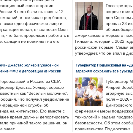
санкционный список против
Госсекретарь
России.В него были включены 12
встрече с ми
компаний, в том числе ряд банков,
дел Сергеем 
а также одно физическое лицо и
прошла 23 ию
д санкции попал, в частности Озон
об освобожде
ли, что банк продолжает работать в
американского морского пех
, санкции не повлияют на его
Гилмана, который с 2022 год
российской тюрьме. Семья 
утверждает, что он впал в ди
к» Джастас Уолкер в ужасе - он
Губернатор Подмосковья на «Д
ение ФМС о депортации из России
аграриям сохранить все субсид
Переехавший в Россию из США
Губернатор М
фермер Джастас Уолкер, хорошо
Андрей Вороб
известный как "Веселый молочник",
аграрную выс
сообщил, что получил уведомление
поля – 2026»
миграционной службы об
Дмитровского 
ида на жительство. Его вместе с
фермерами меры поддержки
йшее время должны депортировать
технологий и задачи продов
стало причиной такого решения, он,
безопасности. Об этом сооб
е знает.
правительства Подмосковья.