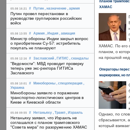
планом трамповс
ХАМАС
#
Путин
, назначение
, армия
05.08 16:21
Путин провел перестановки в
руководстве группировок российских
войск
#
Армия
, Индия
, авиация
05.08 13:55
Министр обороны Индии закрыл вопрос
о приобретении Су-57: истребитель
ХАМАС. По его 
покупать не планируют
планом, о кото
на прошлой нед
#
Заславский
, ГИТИС
, скандалы
05.08 12:16
"Ведомости": МВД проводит проверку
теперь уже экс-ректора ГИТИСа
Операторы перест
Заславского
маркировки, но п
#
Минобороны
, спецоперация
,
05.08 10:01
Украина
Минобороны заявило о поражении
транспортно-логистических центров в
Киеве и Киевской области
#
Нетаньяху
, Трамп
, Израиль
05.08 09:55
Однако, по слов
Нетаньяху заявил, что Израиль не
сбрасывается, а
соглашался с планом трамповского
который взимает
"Совета мира" по разоружению ХАМАС