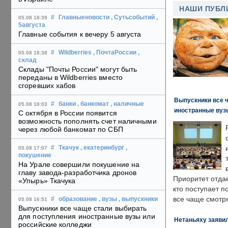
НАШИ ПУБЛ
#
Главныеновости
, Сутьсобытий
,
05.08 18:39
5августа
Главные события к вечеру 5 августа
#
Wildberries
, ПочтаРоссии
,
05.08 18:38
склад
Склады "Почты России" могут быть
переданы в Wildberries вместо
сгоревших хабов
Выпускники все 
#
банки
, банкомат
, наличные
05.08 18:03
иностранные вуз
С октября в России появится
возможность пополнять счет наличными
через любой банкомат по СБП
#
Ткачук
, екатеринбург
,
05.08 17:07
покушение
На Урале совершили покушение на
главу завода-разработчика дронов
Приоритет отда
«Упырь» Ткачука
кто поступает п
все чаще смотря
#
образование
, вузы
, выпускники
05.08 16:51
Выпускники все чаще стали выбирать
для поступления иностранные вузы или
Нетаньяху заявил
российские колледжи