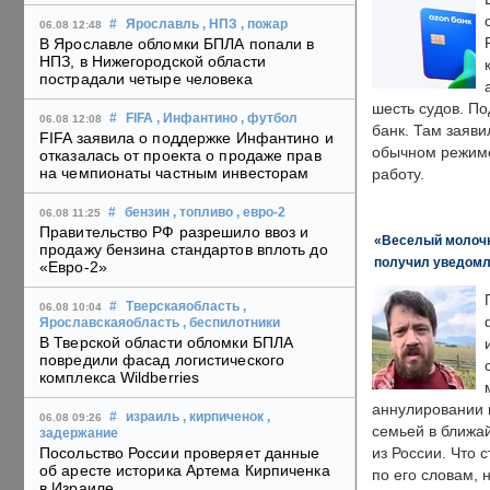
#
Ярославль
, НПЗ
, пожар
06.08 12:48
В Ярославле обломки БПЛА попали в
НПЗ, в Нижегородской области
пострадали четыре человека
шесть судов. По
#
FIFA
, Инфантино
, футбол
06.08 12:08
банк. Там заяви
FIFA заявила о поддержке Инфантино и
обычном режиме
отказалась от проекта о продаже прав
на чемпионаты частным инвесторам
работу.
#
бензин
, топливо
, евро-2
06.08 11:25
Правительство РФ разрешило ввоз и
«Веселый молочни
продажу бензина стандартов вплоть до
получил уведомл
«Евро-2»
#
Тверскаяобласть
,
06.08 10:04
Ярославскаяобласть
, беспилотники
В Тверской области обломки БПЛА
повредили фасад логистического
комплекса Wildberries
аннулировании в
#
израиль
, кирпиченок
,
06.08 09:26
семьей в ближа
задержание
Посольство России проверяет данные
из России. Что 
об аресте историка Артема Кирпиченка
по его словам, н
в Израиле