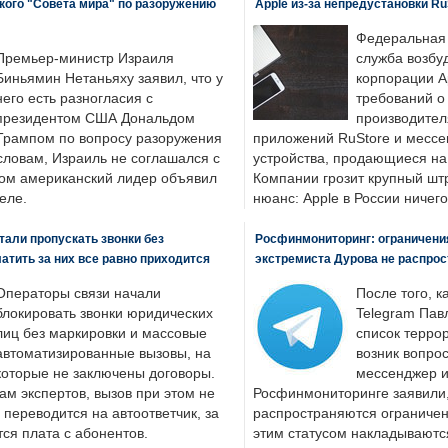
кого "Совета мира" по разоружению
Apple из-за непредустановки Ru
Федеральная
Премьер-министр Израиля
служба возбу
Биньямин Нетаньяху заявил, что у
корпорации A
него есть разногласия с
требований о
президентом США Дональдом
производител
Трампом по вопросу разоружения
приложений RuStore и месс
словам, Израиль не соглашался с
устройства, продающиеся на
ром американский лидер объявил
Компании грозит крупный штр
еле.
нюанс: Apple в России ничего
али пропускать звонки без
Росфинмониторинг: ограничения
латить за них все равно приходится
экстремиста Дурова не распрос
Операторы связи начали
После того, к
блокировать звонки юридических
Telegram Пав
лиц без маркировки и массовые
список террор
автоматизированные вызовы, на
возник вопрос
которые не заключены договоры.
мессенджер и
ам экспертов, вызов при этом не
Росфинмониторинге заявили, 
 переводится на автоответчик, за
распространяются ограничени
ся плата с абонентов.
этим статусом накладываютс