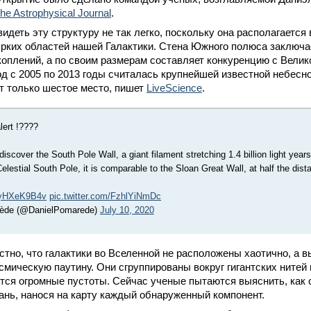
he Astrophysical Journal
.
видеть эту структуру не так легко, поскольку она располагается
рких областей нашей Галактики. Стена Южного полюса заключа
скоплений, а по своим размерам составляет конкуренцию с Велик
од с 2005 по 2013 годы считалась крупнейшей известной небесно
т только шестое место, пишет
LiveScience
.
lert !????
scover the South Pole Wall, a giant filament stretching 1.4 billion light year
Celestial South Pole, it is comparable to the Sloan Great Wall, at half the dist
/PyHXeK9B4v
pic.twitter.com/FzhlYiNmDc
ède (@DanielPomarede)
July 10, 2020
стно, что галактики во Вселенной не расположены хаотично, а в
мическую паутину. Они сгруппированы вокруг гигантских нитей
ся огромные пустоты. Сейчас ученые пытаются выяснить, как 
ань, нанося на карту каждый обнаруженный компонент.