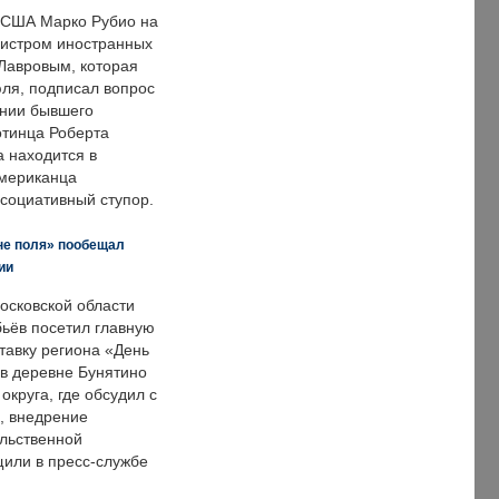
 США Марко Рубио на
нистром иностранных
Лавровым, которая
ля, подписал вопрос
нии бывшего
отинца Роберта
а находится в
американца
ссоциативный ступор.
не поля» пообещал
ии
осковской области
ьёв посетил главную
тавку региона «День
 в деревне Бунятино
округа, где обсудил с
, внедрение
ольственной
щили в пресс-службе