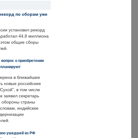
рекорд по сборам уже
ссии установил рекорд
заработал 44,8 миллиона
и этом общие сборы
лей.
 вопрос о приобретении
е планируют
ерена в ближайшее
ть новые российские
Сухой", в том числе
м заявил секретарь
 обороны страны
 словам, индийские
одернизации
елей.
вно ушедшей из РФ