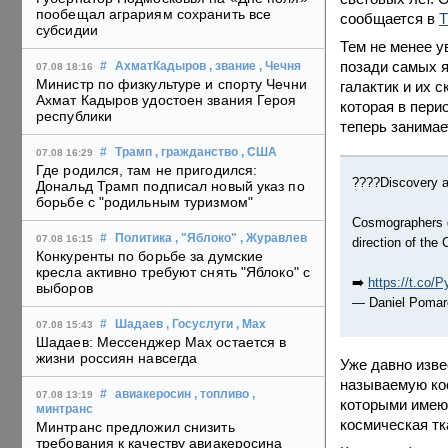
пообещал аграриям сохранить все
сообщается в
T
субсидии
Тем не менее у
позади самых я
#
АхматКадыров
, звание
, Чечня
07.08 18:16
Министр по физкультуре и спорту Чечни
галактик и их 
Ахмат Кадыров удостоен звания Героя
которая в пери
республики
теперь занимае
#
Трамп
, гражданство
, США
07.08 16:29
Где родился, там не пригодился:
????Discovery a
Дональд Трамп подписал новый указ по
борьбе с "родильным туризмом"
Cosmographers di
#
Политика
, "Яблоко"
, Журавлев
07.08 16:15
direction of the 
Конкуренты по борьбе за думские
кресла активно требуют снять "Яблоко" с
➡️
https://t.co
выборов
— Daniel Pomar
#
Шадаев
, Госуслуги
, Max
07.08 15:43
Шадаев: Мессенджер Max остается в
жизни россиян навсегда
Уже давно изве
называемую кос
#
авиакеросин
, топливо
,
07.08 13:19
которыми имеют
минтранс
космическая тк
Минтранс предложил снизить
требования к качеству авиакеросина