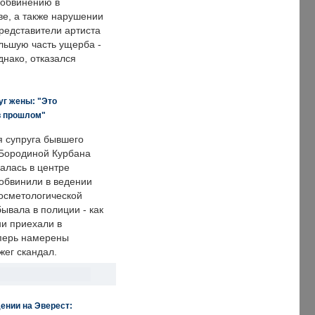
 обвинению в
е, а также нарушении
редставители артиста
льшую часть ущерба -
днако, отказался
уг жены: "Это
в прошлом"
я супруга бывшего
Бородиной Курбана
алась в центре
 обвинили в ведении
осметологической
ывала в полиции - как
ни приехали в
еперь намерены
зжег скандал.
ении на Эверест: