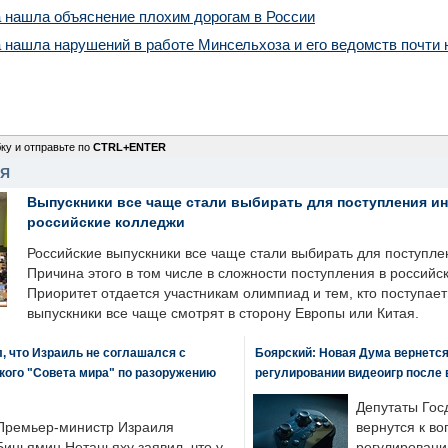
 нашла объяснение плохим дорогам в России
 нашла нарушений в работе Минсельхоза и его ведомств почти
ку и отправьте по
CTRL+ENTER
НЯ
Выпускники все чаще стали выбирать для поступления и
российские колледжи
Российские выпускники все чаще стали выбирать для поступле
Причина этого в том числе в сложности поступления в российс
Приоритет отдается участникам олимпиад и тем, кто поступает 
выпускники все чаще смотрят в сторону Европы или Китая.
, что Израиль не соглашался с
Боярский: Новая Дума вернется 
кого "Совета мира" по разоружению
регулировании видеоигр после
Депутаты Гос
Премьер-министр Израиля
вернутся к во
Биньямин Нетаньяху заявил, что у
регулировани