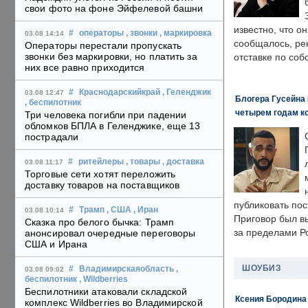
свои фото на фоне Эйфелевой башни
известно, что о
#
операторы
, звонки
, маркировка
03.08 14:14
сообщалось, ре
Операторы перестали пропускать
звонки без маркировки, но платить за
отставке по со
них все равно приходится
#
Краснодарскийкрай
, Геленджик
03.08 12:47
Блогера Гусейна 
, беспилотник
четырем годам к
Три человека погибли при падении
обломков БПЛА в Геленджике, еще 13
пострадали
#
ритейлеры
, товары
, доставка
03.08 11:17
Торговые сети хотят переложить
доставку товаров на поставщиков
публиковать пос
#
Трамп
, США
, Иран
03.08 10:14
Приговор был в
Сказка про белого бычка: Трамп
за пределами Р
анонсировал очередные переговоры
США и Ирана
ШОУБИЗ
#
Владимирскаяобласть
,
03.08 09:02
беспилотник
, Wildberries
Беспилотники атаковали складской
Ксения Бородина
комплекс Wildberries во Владимирской