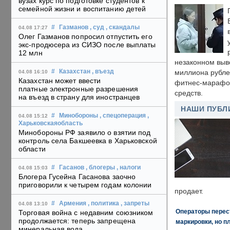
вузах курс по подготовке студентов к
семейной жизни и воспитанию детей
#
Газманов
, суд
, скандалы
04.08 17:27
Олег Газманов попросил отпустить его
экс-продюсера из СИЗО после выплаты
12 млн
незаконном выв
#
Казахстан
, въезд
миллиона рубле
04.08 16:10
Казахстан может ввести
фитнес-марафон
платные электронные разрешения
средств.
на въезд в страну для иностранцев
НАШИ ПУБЛ
#
Минобороны
, спецоперация
,
04.08 15:12
Харьковскаяобласть
Минобороны РФ заявило о взятии под
контроль села Бакшеевка в Харьковской
области
#
Гасанов
, блогеры
, налоги
04.08 15:03
Блогера Гусейна Гасанова заочно
приговорили к четырем годам колонии
продает.
#
Армения
, политика
, запреты
04.08 13:10
Операторы перест
Торговая война с недавним союзником
продолжается: теперь запрещена
маркировки, но п
минеральная вода