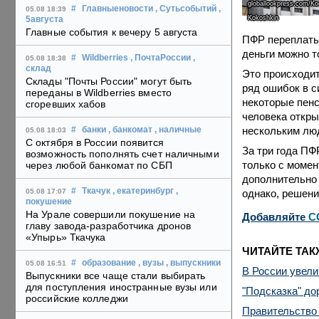
globallookpress.com/Ko
#
Главныеновости
, Сутьсобытий
,
05.08 18:39
Kokoshkin
5августа
Главные события к вечеру 5 августа
ПФР переплаты 
деньги можно т
#
Wildberries
, ПочтаРоссии
,
05.08 18:38
склад
Это происходит
Склады "Почты России" могут быть
ряд ошибок в с
переданы в Wildberries вместо
некоторые пенс
сгоревших хабов
человека откры
нескольким лю
#
банки
, банкомат
, наличные
05.08 18:03
С октября в России появится
За три года ПФ
возможность пополнять счет наличными
только с момен
через любой банкомат по СБП
дополнительно
#
Ткачук
, екатеринбург
,
однако, решени
05.08 17:07
покушение
На Урале совершили покушение на
Добавляйте
C
главу завода-разработчика дронов
«Упырь» Ткачука
ЧИТАЙТЕ ТАК
#
образование
, вузы
, выпускники
05.08 16:51
В России увел
Выпускники все чаще стали выбирать
для поступления иностранные вузы или
"Подсказка" до
российские колледжи
Правительство 