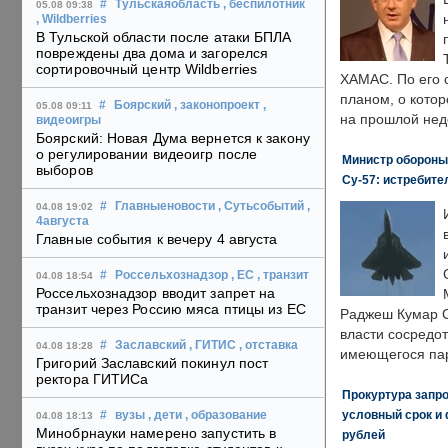
#
Тульскаяобласть
, беспилотник
05.08 09:38
, Wildberries
В Тульской области после атаки БПЛА
повреждены два дома и загорелся
сортировочный центр Wildberries
ХАМАС. По его 
планом, о кото
#
Боярский
, законопроект
,
05.08 09:11
на прошлой нед
видеоигры
Боярский: Новая Дума вернется к закону
о регулировании видеоигр после
Министр обороны
выборов
Су-57: истребите
#
Главныеновости
, Сутьсобытий
,
04.08 19:02
4августа
Главные события к вечеру 4 августа
#
Россельхознадзор
, ЕС
, транзит
04.08 18:54
Россельхознадзор вводит запрет на
транзит через Россию мяса птицы из ЕС
Раджеш Кумар С
власти сосредо
#
Заславский
, ГИТИС
, отставка
04.08 18:28
имеющегося пар
Григорий Заславский покинул пост
ректора ГИТИСа
Прокуртура запр
условный срок и 
#
вузы
, дети
, образование
04.08 18:13
Минобрнауки намерено запустить в
рублей