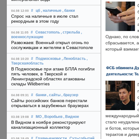
#
цб
, наличные
, банки
04.08 12:00
Спрос на наличные в июле стал
рекордным в этом году
#
Севастополь
, стрельба
,
04.08 11:05
Однако, по слов
военнослужащие
Развожаев: Военный открыл огонь по
сбрасывается, а
сослуживцам и жителям в Севастополе
который взимает
#
Подмосковье
, Ленобласть
,
04.08 10:20
Тверскаяобласть
ФСБ обвинила Ду
В Подмосковье при атаке БПЛА погибли
пять человек, в Тверской и
деятельности: Те
Ленинградской областях атакованы
склады Wildberries
#
банки
, сайты
, браузер
04.08 09:31
Сайты российских банков перестали
открываться в зарубежных браузерах
международный 
#
МО
, Воробьев
, Видное
03.08 19:08
стало неудален
В Видном в ноябре реконструируют
канализационный коллектор
и ботов, которы
терактов и диве
#
Главныеновости
, Сутьсобытий
,
03.08 18:49