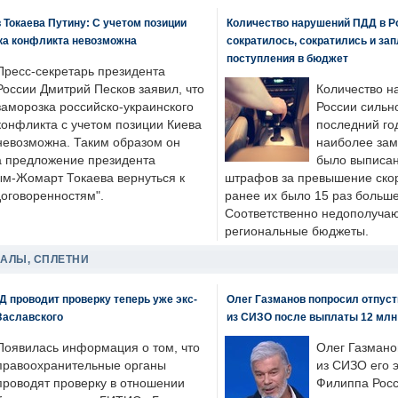
 Токаева Путину: С учетом позиции
Количество нарушений ПДД в Р
ка конфликта невозможна
сократилось, сократились и за
поступления в бюджет
Пресс-секретарь президента
России Дмитрий Песков заявил, что
Количество н
заморозка российско-украинского
России сильн
конфликта с учетом позиции Киева
последний год
невозможна. Таким образом он
наиболее зам
а предложение президента
было выписан
ым-Жомарт Токаева вернуться к
штрафов за превышение скоро
договоренностям".
ранее их было 15 раз больше
Соответственно недополучают
региональные бюджеты.
ДАЛЫ, СПЛЕТНИ
 проводит проверку теперь уже экс-
Олег Газманов попросил отпуст
Заславского
из СИЗО после выплаты 12 млн
Появилась информация о том, что
Олег Газмано
правоохранительные органы
из СИЗО его 
проводят проверку в отношении
Филиппа Росс