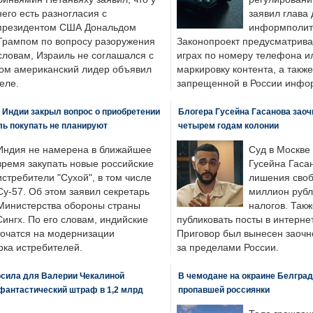
него есть разногласия с
заявил глава 
президентом США Дональдом
информполити
Трампом по вопросу разоружения
Законопроект предусматрива
словам, Израиль не соглашался с
играх по номеру телефона ил
ром американский лидер объявил
маркировку контента, а также
еле.
запрещенной в России инфо
 Индии закрыл вопрос о приобретении
Блогера Гусейна Гасанова заоч
ль покупать не планируют
четырем годам колонии
Индия не намерена в ближайшее
Суд в Москве
время закупать новые российские
Гусейна Гаса
истребители "Сухой", в том числе
лишения своб
Су-57. Об этом заявил секретарь
миллион рубл
Министерства обороны страны
налогов. Так
ингх. По его словам, индийские
публиковать посты в интернет
точатся на модернизации
Приговор был вынесен заочно
ка истребителей.
за пределами России.
осила для Валерии Чекалиной
В чемодане на окраине Белград
фантастический штраф в 1,2 млрд
пропавшей россиянки