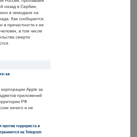
ки России, пропавшей
й назад в Сербии,
ено в чемодане на
рада. Как сообщается,
ю в причастности к ее
человек, в том числе
ельства смерти
ются.
из-за
корпорации Apple за
гаджетов приложений
ерритории РФ.
ссии ничего и не
 против террориста и
траняются на Telegram