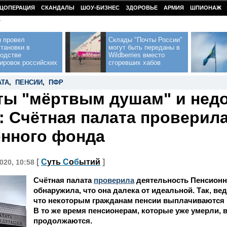
ЦОПЕРАЦИЯ
СКАНДАЛЫ
ШОУ-БИЗНЕС
ЗДОРОВЬЕ
АРМИЯ
ШПИОНАЖ
У
н провел
Склады "Почты России"
тановки в
могут быть переданы в
водстве
Wildberries вместо
ировок российских
сгоревших хабов
АТА
,
ПЕНСИИ
,
ПФР
ы "мёртвым душам" и нед
 Счётная палата проверила
нного фонда
[
С
уть
С
о
б
ытий
]
020, 10:58
Счётная палата
проверила
деятельность Пенсионн
обнаружила, что она далека от идеальной. Так, в
что некоторым гражданам пенсии выплачиваются 
В то же время пенсионерам, которые уже умерли,
продолжаются.