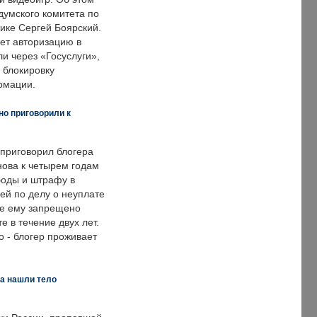
думского комитета по
ке Сергей Боярский.
ет авторизацию в
и через «Госуслуги»,
 блокировку
рмации.
но приговорили к
 приговорил блогера
нова к четырем годам
оды и штрафу в
ей по делу о неуплате
же ему запрещено
е в течение двух лет.
 - блогер проживает
а нашли тело