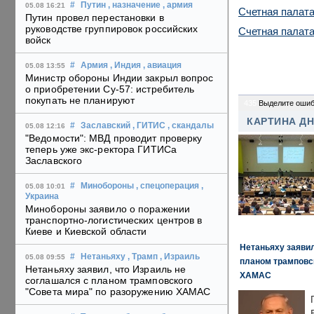
#
Путин
, назначение
, армия
05.08 16:21
Счетная палата
Путин провел перестановки в
руководстве группировок российских
Счетная палата
войск
#
Армия
, Индия
, авиация
05.08 13:55
Министр обороны Индии закрыл вопрос
о приобретении Су-57: истребитель
покупать не планируют
435
Выделите ошиб
КАРТИНА Д
#
Заславский
, ГИТИС
, скандалы
05.08 12:16
"Ведомости": МВД проводит проверку
теперь уже экс-ректора ГИТИСа
Заславского
#
Минобороны
, спецоперация
,
05.08 10:01
Украина
Минобороны заявило о поражении
транспортно-логистических центров в
Киеве и Киевской области
Нетаньяху заявил
#
Нетаньяху
, Трамп
, Израиль
05.08 09:55
планом трамповс
Нетаньяху заявил, что Израиль не
ХАМАС
соглашался с планом трамповского
"Совета мира" по разоружению ХАМАС