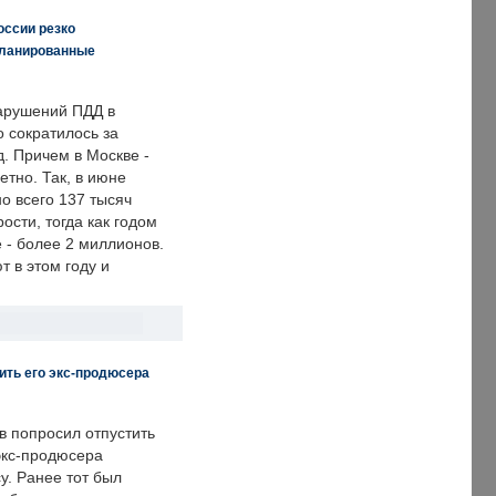
оссии резко
планированные
арушений ПДД в
о сократилось за
. Причем в Москве -
етно. Так, в июне
о всего 137 тысяч
сти, тогда как годом
 - более 2 миллионов.
 в этом году и
ить его экс-продюсера
в попросил отпустить
экс-продюсера
у. Ранее тот был