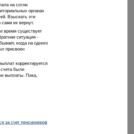
тала на сотни
риториальных органах
ей. Взыскать эти
 сами их вернут.
же время существует
братная ситуация -
ывает, когда на одного
ыл присвоен
 выплат корректируется
 счета были
е выплаты. Пока,
я за счет пенсионеров