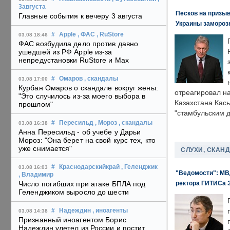
3августа
Песков на призыв
Главные события к вечеру 3 августа
Украины замороз
#
Apple
, ФАС
, RuStore
03.08 18:46
ФАС возбудила дело против давно
ушедшей из РФ Apple из-за
непредустановки RuStore и Max
#
Омаров
, скандалы
03.08 17:00
Курбан Омаров о скандале вокруг жены:
отреагировал н
"Это случилось из-за моего выбора в
Казахстана Кас
прошлом"
"стамбульским 
#
Пересильд
, Мороз
, скандалы
03.08 16:38
Анна Пересильд - об учебе у Дарьи
Мороз: "Она берет на свой курс тех, кто
уже снимается"
СЛУХИ, СКАН
#
Краснодарскийкрай
, Геленджик
03.08 16:03
"Ведомости": МВД
, Владимир
ректора ГИТИСа 
Число погибших при атаке БПЛА под
Геленджиком выросло до шести
#
Надеждин
, иноагенты
03.08 14:38
Признанный иноагентом Борис
Надеждин улетел из России и постит