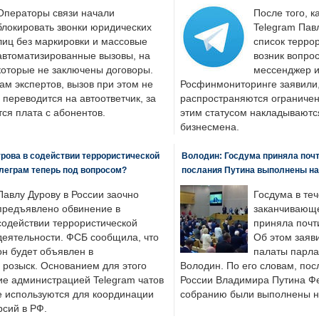
Операторы связи начали
После того, к
блокировать звонки юридических
Telegram Пав
лиц без маркировки и массовые
список террор
автоматизированные вызовы, на
возник вопрос
которые не заключены договоры.
мессенджер и
ам экспертов, вызов при этом не
Росфинмониторинге заявили, 
 переводится на автоответчик, за
распространяются ограничени
ся плата с абонентов.
этим статусом накладываютс
бизнесмена.
рова в содействии террористической
Володин: Госдума приняла почти
леграм теперь под вопросом?
послания Путина выполнены н
Павлу Дурову в России заочно
Госдума в теч
предъявлено обвинение в
заканчивающе
содействии террористической
приняла почти
деятельности. ФСБ сообщила, что
Об этом заяв
он будет объявлен в
палаты парла
розыск. Основанием для этого
Володин. По его словам, пос
ие администрацией Telegram чатов
России Владимира Путина Ф
е используются для координации
собранию были выполнены н
рсий в РФ.