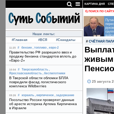
КАРТИНА ДНЯ
СПЕ
ПОИСК ПО САЙТ
Пути
перес
руко
групп
Наши ленты:
войск
#Главная
#ВСЯ
#Скандалы
#
СЧЁТНАЯ ПАЛ
Выплат
#
бензин
, топливо
, евро-2
11:25
Правительство РФ разрешило ввоз и
продажу бензина стандартов вплоть до
живым:
«Евро-2»
Пенсио
#
Тверскаяобласть
,
10:04
Ярославскаяобласть
, беспилотники
В Тверской области обломки БПЛА
25 августа 2
повредили фасад логистического
комплекса Wildberries
#
израиль
, кирпиченок
, задержание
09:26
Посольство России проверяет данные
об аресте историка Артема Кирпиченка
в Израиле