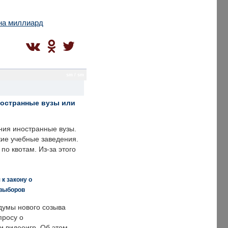
 на миллиард
sm / sm
ностранные вузы или
ния иностранные вузы.
кие учебные заведения.
по квотам. Из-за этого
к закону о
 выборов
думы нового созыва
просу о
и видеоигр. Об этом