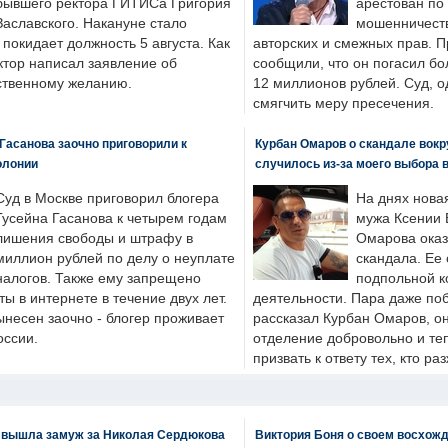
бывшего ректора ГИТИСа Григория
арестован по
Заславского. Накануне стало
мошенничеств
н покидает должность 5 августа. Как
авторских и смежных прав. П
ктор написал заявление об
сообщили, что он погасил бо
бственному желанию.
12 миллионов рублей. Суд, о
смягчить меру пресечения.
Гасанова заочно приговорили к
Курбан Омаров о скандале вокр
олонии
случилось из-за моего выбора 
Суд в Москве приговорил блогера
На днях нова
Гусейна Гасанова к четырем годам
мужа Ксении 
лишения свободы и штрафу в
Омарова оказ
миллион рублей по делу о неуплате
скандала. Ее
налогов. Также ему запрещено
подпольной к
ты в интернете в течение двух лет.
деятельности. Пара даже поб
ынесен заочно - блогер проживает
рассказал Курбан Омаров, о
оссии.
отделение добровольно и т
призвать к ответу тех, кто ра
 вышла замуж за Николая Сердюкова
Виктория Боня о своем восхожд