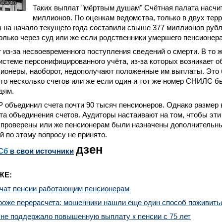
nstantin
Таких выплат "мёртвым душам" Счётная палата насчи
миллионов. По оценкам ведомства, только в двух тер
на начало текущего года составили свыше 377 миллионов рубл
олько через суд или же если родственники умершего пенсионера
 из-за несвоевременного поступления сведений о смерти. В то 
истеме персонифицированного учёта, из-за которых возникает о
ионеры, наоборот, недополучают положенные им выплаты. Это б
то несколько счетов или же если один и тот же номер СНИЛС б
дям.
Р объединил счета почти 90 тысяч пенсионеров. Однако размер
та объединения счетов. Аудиторы настаивают на том, чтобы эти
 проверены или же пенсионерам были назначены дополнительны
й по этому вопросу не принято.
дзен
Сб
в свои источники
ЖЕ:
ичат пенсии работающим пенсионерам
роже перерасчета: мошенники нашли еще один способ поживитьс
не поддержало повышенную выплату к пенсии с 75 лет