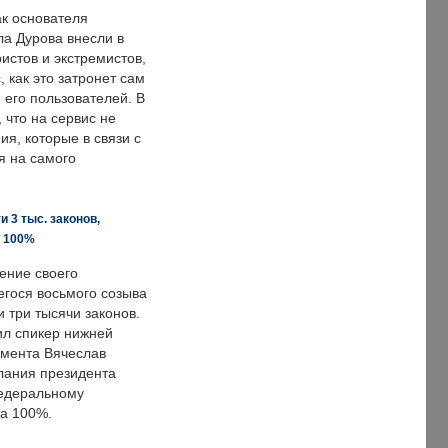
ак основателя
ла Дурова внесли в
истов и экстремистов,
, как это затронет сам
 его пользователей. В
что на сервис не
я, которые в связи с
я на самого
 3 тыс. законов,
а 100%
ение своего
гося восьмого созыва
 три тысячи законов.
ил спикер нижней
мента Вячеслав
лания президента
едеральному
а 100%.