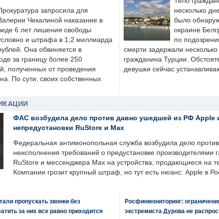
Тело граждан
Прокуратура запросила для
несколько дне
Валерии Чекалиной наказание в
было обнаруж
виде 6 лет лишения свободы
окраине Белг
условно и штрафа в 1,2 миллиарда
по подозрени
рублей. Она обвиняется в
смерти задержали несколько 
оде за границу более 250
гражданина Турции. Обстоят
й, полученных от проведения
девушки сейчас устанавлива
а. По сути, своих собственных
ИКАЦИИ
ФАС возбудила дело против давно ушедшей из РФ Apple 
непредустановки RuStore и Max
Федеральная антимонопольная служба возбудила дело против 
неисполнения требований о предустановке производителями 
RuStore и мессенджера Max на устройства, продающиеся на т
Компании грозит крупный штраф, но тут есть нюанс: Apple в Ро
али пропускать звонки без
Росфинмониторинг: ограничения
латить за них все равно приходится
экстремиста Дурова не распрос