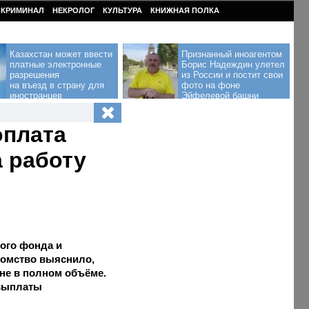
КРИМИНАЛ
НЕКРОЛОГ
КУЛЬТУРА
КНИЖНАЯ ПОЛКА
Казахстан может ввести
Признанный иноагентом
платные электронные
Борис Надеждин улетел
разрешения
из России и постит свои
на въезд в страну для
фото на фоне
иностранцев
Эйфелевой башни
оплата
 работу
ого фонда и
едомство выяснило,
не в полном объёме.
 выплаты