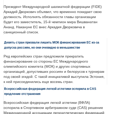
Президент Международной шахматной федерации (FIDE)
Аркадий Дворкович объявил, что временно покидает свою
должность. Исполнять обязанности главы организации
будет его заместитель, 15-й чемпион мира Вишванатан
Ананд. Накануне ЕС внес Аркадия Дворковича в
санкционный список.
Девять стран призвали лишить МОК финансирования ЕС из-за
допуска россиян, но они очевидно в меньшинстве
Ряд европейских стран предложили прекратить
финансирование со стороны ЕС Международного
олимпийского комитета (МОК) и других спортивных
организаций, допустивших россиян и белорусов к турнирам
под своей эгидой. С такой инициативой выступила Эстония,
к ней присоединились еще восемь стран.
Всероссийская федерация легкой атлетики оспорила в CAS
продление отстранения
Всероссийская федерация легкой атлетики (ВФЛА)
оспорила в Спортивном арбитражном суде (CAS) решение
Международной ассоциации легкоатлетических федераций