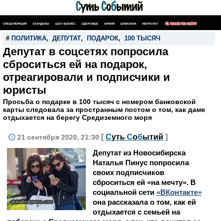
СПЕЦОПЕРАЦИЯ
СКАНДАЛЫ
ШОУ-БИЗНЕС
ЗДОРОВЬЕ
АРМИЯ
ШПИОНАЖ
НЕКРОЛОГ
ПОИСК ПО САЙТУ
#
ПОЛИТИКА
,
ДЕПУТАТ
,
ПОДАРОК
,
100 ТЫСЯЧ
Депутат в соцсетях попросила
сброситься ей на подарок,
отреагировали и подписчики и
юристы
Просьба о подарке в 100 тысяч с номером банковской
карты следовала за пространным постом о том, как даме
отдыхается на берегу Средиземного моря
[
С
уть
С
о
б
ытий
]
21 сентября 2020, 21:30
Депутат из Новосибирска
Наталья Пинус попросила
своих подписчиков
сброситься ей «на мечту». В
социальной сети
«ВКонтакте»
она рассказала о том, как ей
globallookpress.com
отдыхается с семьей на