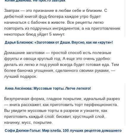
Юлия Дианова: Не просто завтрак
Завтрак — это признание в любви себе и близким. С
дебютной книгой фуд-блогера каждое утро будет
начинаться с бабочек в животе. Все рецепты легко
повторить из подручных ингредиентов, а на приготовление
некоторых блюд уйдет 5 минут.
Дарья Близнюк: «Заготовки от Даши. Вкусно, как ни «крути»!
Домашние заготовки — простой способ есть полезные
фрукты и овощи круглый год. А еще это очень удобно:
делать их легко и под рукой всегда будет готовая еда. Тем
более баночка угощения, сделанного своими руками, —
лучший подарок.
Анна Аксёнова: Муссовые торты. Легче легкого!
Безупречная форма, гладкое покрытие, идеальный разрез
— книга расскажет, как приготовить торт перфекциониста.
Вы увидите муссовые торты в разрезе и узнаете, как
приготовить каждый слой: бисквит, хрустящий слой,
начинку, мусс, покрытие.
Софи Дюпюи-Голье: Мир хлеба. 100 лучших рецептов домашнего