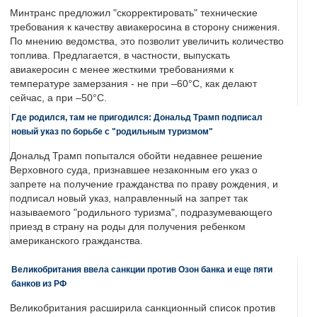
Минтранс предложил "скорректировать" технические
требования к качеству авиакеросина в сторону снижения.
По мнению ведомства, это позволит увеличить количество
топлива. Предлагается, в частности, выпускать
авиакеросин с менее жесткими требованиями к
температуре замерзания - не при –60°C, как делают
сейчас, а при –50°C.
Где родился, там не пригодился: Дональд Трамп подписал
новый указ по борьбе с "родильным туризмом"
Дональд Трамп попытался обойти недавнее решение
Верховного суда, признавшее незаконным его указ о
запрете на получение гражданства по праву рождения, и
подписал новый указ, направленный на запрет так
называемого "родильного туризма", подразумевающего
приезд в страну на роды для получения ребенком
американского гражданства.
Великобритания ввела санкции против Озон банка и еще пяти
банков из РФ
Великобритания расширила санкционный список против