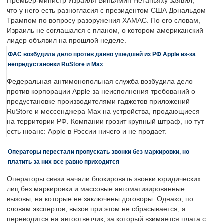
Премьер-министр Израиля Биньямин Нетаньяху заявил,
что у него есть разногласия с президентом США Дональдом
Трампом по вопросу разоружения ХАМАС. По его словам,
Израиль не соглашался с планом, о котором американский
лидер объявил на прошлой неделе.
ФАС возбудила дело против давно ушедшей из РФ Apple из-за
непредустановки RuStore и Max
Федеральная антимонопольная служба возбудила дело
против корпорации Apple за неисполнения требований о
предустановке производителями гаджетов приложений
RuStore и мессенджера Max на устройства, продающиеся
на территории РФ. Компании грозит крупный штраф, но тут
есть нюанс: Apple в России ничего и не продает.
Операторы перестали пропускать звонки без маркировки, но
платить за них все равно приходится
Операторы связи начали блокировать звонки юридических
лиц без маркировки и массовые автоматизированные
вызовы, на которые не заключены договоры. Однако, по
словам экспертов, вызов при этом не сбрасывается, а
переводится на автоответчик, за который взимается плата с