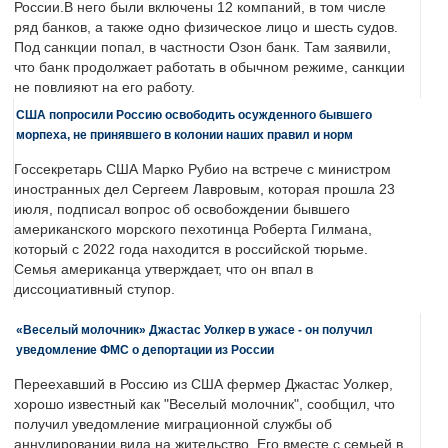
России.В него были включены 12 компаний, в том числе
ряд банков, а также одно физическое лицо и шесть судов.
Под санкции попал, в частности Озон банк. Там заявили,
что банк продолжает работать в обычном режиме, санкции
не повлияют на его работу.
США попросили Россию освободить осужденного бывшего
морпеха, не принявшего в колонии наших правил и норм
Госсекретарь США Марко Рубио на встрече с министром
иностранных дел Сергеем Лавровым, которая прошла 23
июля, подписал вопрос об освобождении бывшего
американского морского пехотинца Роберта Гилмана,
который с 2022 года находится в российской тюрьме.
Семья американца утверждает, что он впал в
диссоциативный ступор.
«Веселый молочник» Джастас Уолкер в ужасе - он получил
уведомление ФМС о депортации из России
Переехавший в Россию из США фермер Джастас Уолкер,
хорошо известный как "Веселый молочник", сообщил, что
получил уведомление миграционной службы об
аннулировании вида на жительство. Его вместе с семьей в