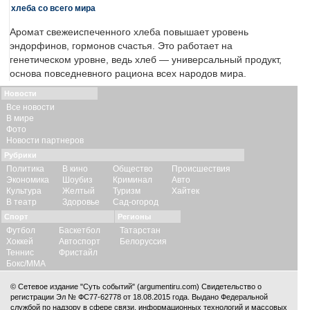
хлеба со всего мира
Аромат свежеиспеченного хлеба повышает уровень
эндорфинов, гормонов счастья. Это работает на
генетическом уровне, ведь хлеб — универсальный продукт,
основа повседневного рациона всех народов мира.
Новости
Все новости
В мире
Фото
Новости партнеров
Рубрики
Политика
В кино
Общество
Происшествия
Экономика
Шоубиз
Криминал
Авто
Культура
Желтый
Туризм
Хайтек
В театр
Здоровье
Сад-огород
Спорт
Регионы
Футбол
Баскетбол
Татарстан
Хоккей
Автоспорт
Белоруссия
Теннис
Фристайл
Бокс/ММА
© Сетевое издание "Суть событий" (argumentiru.com) Свидетельство о
регистрации Эл № ФС77-62778 от 18.08.2015 года. Выдано Федеральной
службой по надзору в сфере связи, информационных технологий и массовых