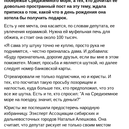
побережье Cредиземного моря, а тех, кто дочитал ее
довольно пространный пост на эту тему, ждала
приписка о том, какой что в день рождения она
хотела бы получить подарок.
Есть у нее мечта, она касается, по словам депутата, ее
увлечения керамикой. Нужна ей муфельная печь для
обжига, и стоит она около 100 тысяч.
«Я сама эту штуку точно не куплю, просто рука не
поднимется, - честно призналась дама. И добавила:
«Буду признательна, дорогие друзья, если вы мне в этом
поможете». Может, просьба и является шуткой, но далее
следует номер банковской карты.
Отреагировали не только подписчики, но и юристы. И
тех, кто посчитал такую просьбу позорищем и
наглостью, куда больше тех, кто предположил, что это
все же шутка. Есть и те, кто спросил: "А на Средиземное
море на поездку, значит, есть деньги?"
Юристы же поспешили предостеречь народную
избранницу. Ээксперт Ассоциации сибирских и
дальневосточных городов Наталья Алешкова. Она
считает, что депутат рискует не только своим местом