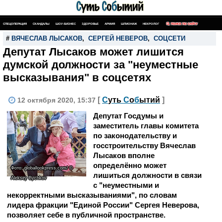
СПЕЦОПЕРАЦИЯ
СКАНДАЛЫ
ШОУ-БИЗНЕС
ЗДОРОВЬЕ
АРМИЯ
ШПИОНАЖ
НЕКРОЛОГ
ПОИСК ПО САЙТУ
#
ВЯЧЕСЛАВ ЛЫСАКОВ
,
СЕРГЕЙ НЕВЕРОВ
,
СОЦСЕТИ
Депутат Лысаков может лишится
думской должности за "неуместные
высказывания" в соцсетях
[
С
уть
С
о
б
ытий
]
12 октября 2020, 15:37
Депутат Госдумы и
заместитель главы комитета
по законодательству и
госстроительству Вячеслав
Лысаков вполне
определённо может
Фото: globallookpress.com/ ©
лишиться должности в связи
Aleksey Bychkov
с "неуместными и
некорректными высказываниями", по словам
лидера фракции "Единой России" Сергея Неверова,
позволяет себе в публичной пространстве.