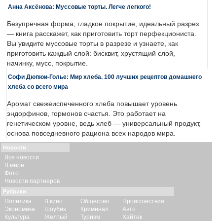
Анна Аксёнова: Муссовые торты. Легче легкого!
Безупречная форма, гладкое покрытие, идеальный разрез
— книга расскажет, как приготовить торт перфекциониста.
Вы увидите муссовые торты в разрезе и узнаете, как
приготовить каждый слой: бисквит, хрустящий слой,
начинку, мусс, покрытие.
Софи Дюпюи-Голье: Мир хлеба. 100 лучших рецептов домашнего
хлеба со всего мира
Аромат свежеиспеченного хлеба повышает уровень
эндорфинов, гормонов счастья. Это работает на
генетическом уровне, ведь хлеб — универсальный продукт,
основа повседневного рациона всех народов мира.
Новости
Все новости
В мире
Фото
Новости партнеров
Рубрики
Политика
В кино
Общество
Происшествия
Экономика
Шоубиз
Криминал
Авто
Культура
Желтый
Туризм
Хайтек