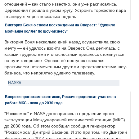
отношений – как стало известно, они уже расписались.
Церемония прошла в узком кругу. Устроить торжество пара
планирует через несколько недель.
Виктория Боня о своем восхождении на Эверест: "Удивило
молчание коллег по шоу-бизнесу"
Виктория Боня несколько дней назад осуществила свою
мечту — ей удалось взойти на Эверест. Она делилась, с
какими трудностями и опасностями пришлось столкнуться
на пути к вершине. Однако её поступок оказался
практически незамеченным другими представителями шоу-
бизнеса, что неприятно удивило телезвезду.
НАУКА
Вопреки прогнозам скептиков, Россия продолжит участие в
работе МКС - пока до 2030 года
"Роскосмос" и NASA договорились о продлении срока
эксплуатации Международной космической станции (МКС)
до 2030 года. Об этом сообщил сообщил гендиректор
"Роскосмоса" Дмитрий Баканов. И это при том, что Дмитрий
Рогозин еще в 2014 году заявлял, что Россия выходит из