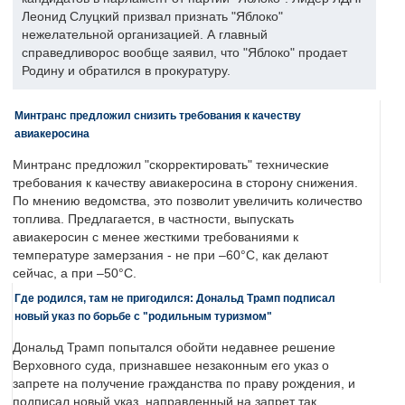
Леонид Слуцкий призвал признать "Яблоко"
нежелательной организацией. А главный
справедливорос вообще заявил, что "Яблоко" продает
Родину и обратился в прокуратуру.
Минтранс предложил снизить требования к качеству
авиакеросина
Минтранс предложил "скорректировать" технические
требования к качеству авиакеросина в сторону снижения.
По мнению ведомства, это позволит увеличить количество
топлива. Предлагается, в частности, выпускать
авиакеросин с менее жесткими требованиями к
температуре замерзания - не при –60°C, как делают
сейчас, а при –50°C.
Где родился, там не пригодился: Дональд Трамп подписал
новый указ по борьбе с "родильным туризмом"
Дональд Трамп попытался обойти недавнее решение
Верховного суда, признавшее незаконным его указ о
запрете на получение гражданства по праву рождения, и
подписал новый указ, направленный на запрет так