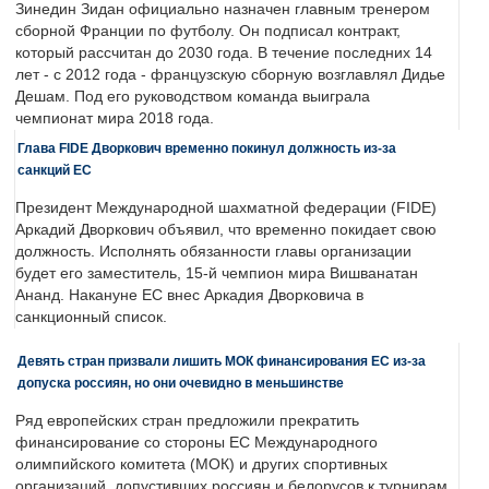
Зинедин Зидан официально назначен главным тренером
сборной Франции по футболу. Он подписал контракт,
который рассчитан до 2030 года. В течение последних 14
лет - с 2012 года - французскую сборную возглавлял Дидье
Дешам. Под его руководством команда выиграла
чемпионат мира 2018 года.
Глава FIDE Дворкович временно покинул должность из-за
санкций ЕС
Президент Международной шахматной федерации (FIDE)
Аркадий Дворкович объявил, что временно покидает свою
должность. Исполнять обязанности главы организации
будет его заместитель, 15-й чемпион мира Вишванатан
Ананд. Накануне ЕС внес Аркадия Дворковича в
санкционный список.
Девять стран призвали лишить МОК финансирования ЕС из-за
допуска россиян, но они очевидно в меньшинстве
Ряд европейских стран предложили прекратить
финансирование со стороны ЕС Международного
олимпийского комитета (МОК) и других спортивных
организаций, допустивших россиян и белорусов к турнирам