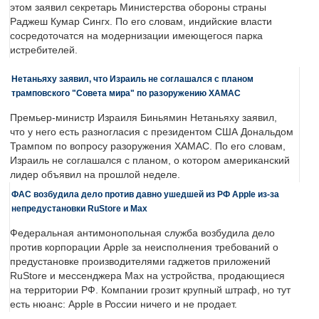
этом заявил секретарь Министерства обороны страны
Раджеш Кумар Сингх. По его словам, индийские власти
сосредоточатся на модернизации имеющегося парка
истребителей.
Нетаньяху заявил, что Израиль не соглашался с планом
трамповского "Совета мира" по разоружению ХАМАС
Премьер-министр Израиля Биньямин Нетаньяху заявил,
что у него есть разногласия с президентом США Дональдом
Трампом по вопросу разоружения ХАМАС. По его словам,
Израиль не соглашался с планом, о котором американский
лидер объявил на прошлой неделе.
ФАС возбудила дело против давно ушедшей из РФ Apple из-за
непредустановки RuStore и Max
Федеральная антимонопольная служба возбудила дело
против корпорации Apple за неисполнения требований о
предустановке производителями гаджетов приложений
RuStore и мессенджера Max на устройства, продающиеся
на территории РФ. Компании грозит крупный штраф, но тут
есть нюанс: Apple в России ничего и не продает.