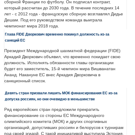
сборной Франции по футболу. Он подписал контракт,
который рассчитан до 2030 года. В течение последних 14
лет - с 2012 года - французскую сборную возглавлял Дидье
Дешам. Под его руководством команда выиграла
чемпионат мира 2018 года.
Глава FIDE Дворкович временно покинул должность из-за
санкций ЕС
Президент Международной шахматной федерации (FIDE)
Аркадий Дворкович объявил, что временно покидает свою
должность. Исполнять обязанности главы организации
будет его заместитель, 15-й чемпион мира Вишванатан
Ананд. Накануне ЕС внес Аркадия Дворковича в
санкционный список.
Девять стран призвали лишить МОК финансирования ЕС из-за
допуска россиян, но они очевидно в меньшинстве
Ряд европейских стран предложили прекратить
финансирование со стороны ЕС Международного
олимпийского комитета (МОК) и других спортивных
организаций, допустивших россиян и белорусов к турнирам
под своей эгидой. С такой инициативой выступила Эстония,