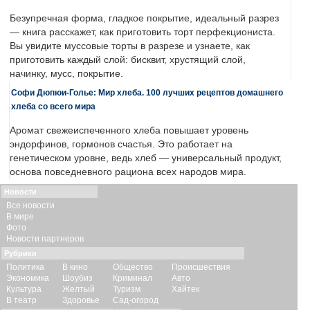
Безупречная форма, гладкое покрытие, идеальный разрез
— книга расскажет, как приготовить торт перфекциониста.
Вы увидите муссовые торты в разрезе и узнаете, как
приготовить каждый слой: бисквит, хрустящий слой,
начинку, мусс, покрытие.
Софи Дюпюи-Голье: Мир хлеба. 100 лучших рецептов домашнего
хлеба со всего мира
Аромат свежеиспеченного хлеба повышает уровень
эндорфинов, гормонов счастья. Это работает на
генетическом уровне, ведь хлеб — универсальный продукт,
основа повседневного рациона всех народов мира.
Новости
Все новости
В мире
Фото
Новости партнеров
Рубрики
Политика
В кино
Общество
Происшествия
Экономика
Шоубиз
Криминал
Авто
Культура
Желтый
Туризм
Хайтек
В театр
Здоровье
Сад-огород