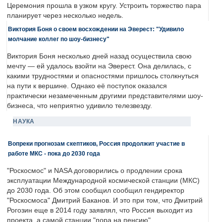
Церемония прошла в узком кругу. Устроить торжество пара
планирует через несколько недель.
Виктория Боня о своем восхождении на Эверест: "Удивило
молчание коллег по шоу-бизнесу"
Виктория Боня несколько дней назад осуществила свою
мечту — ей удалось взойти на Эверест. Она делилась, с
какими трудностями и опасностями пришлось столкнуться
на пути к вершине. Однако её поступок оказался
практически незамеченным другими представителями шоу-
бизнеса, что неприятно удивило телезвезду.
НАУКА
Вопреки прогнозам скептиков, Россия продолжит участие в
работе МКС - пока до 2030 года
"Роскосмос" и NASA договорились о продлении срока
эксплуатации Международной космической станции (МКС)
до 2030 года. Об этом сообщил сообщил гендиректор
"Роскосмоса" Дмитрий Баканов. И это при том, что Дмитрий
Рогозин еще в 2014 году заявлял, что Россия выходит из
проекта, а самой станции "пора на пенсию".