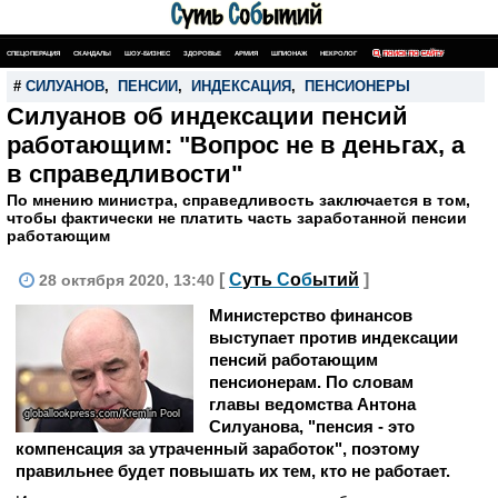
СПЕЦОПЕРАЦИЯ
СКАНДАЛЫ
ШОУ-БИЗНЕС
ЗДОРОВЬЕ
АРМИЯ
ШПИОНАЖ
НЕКРОЛОГ
ПОИСК ПО САЙТУ
#
СИЛУАНОВ
,
ПЕНСИИ
,
ИНДЕКСАЦИЯ
,
ПЕНСИОНЕРЫ
Силуанов об индексации пенсий
работающим: "Вопрос не в деньгах, а
в справедливости"
По мнению министра, справедливость заключается в том,
чтобы фактически не платить часть заработанной пенсии
работающим
[
С
уть
С
о
б
ытий
]
28 октября 2020, 13:40
Министерство финансов
выступает против индексации
пенсий работающим
пенсионерам. По словам
главы ведомства Антона
globallookpress.com/Kremlin Pool
Силуанова, "пенсия - это
компенсация за утраченный заработок", поэтому
правильнее будет повышать их тем, кто не работает.