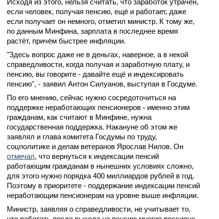
Исходя из этого, нельзя считать, что заработок утрачен,
если человек, получая пенсию, ещё и работает, даже
если получает он немного, отметил министр. К тому же,
по данным Минфина, зарплата в последнее время
растёт, причём быстрее инфляции.
"Здесь вопрос даже не в деньгах, наверное, а в некой
справедливости, когда получая и заработную плату, и
пенсию, вы говорите - давайте ещё и индексировать
пенсию", - заявил Антон Силуанов, выступая в Госдуме.
По его мнению, сейчас нужно сосредоточиться на
поддержке неработающих пенсионеров - именно этим
гражданам, как считают в Минфине, нужна
государственная поддержка. Накануне об этом же
заявлял и глава комитета Госдумы по труду,
соцполитике и делам ветеранов Ярослав Нилов. Он
отмечал
, что вернуться к индексации пенсий
работающим гражданам в нынешних условиях сложно,
для этого нужно порядка 400 миллиардов рублей в год.
Поэтому в приоритете - поддержание индексации пенсий
неработающим пенсионерам на уровне выше инфляции.
Министр, заявляя о справедливости, не учитывает то,
что работать после выхода на пенсию многие россияне