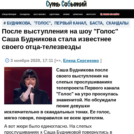
СПЕЦОПЕРАЦИЯ
СКАНДАЛЫ
ШОУ-БИЗНЕС
ЗДОРОВЬЕ
АРМИЯ
ШПИОНАЖ
НЕКРОЛОГ
ПОИСК ПО САЙТУ
#
БУДНИКОВА
,
"ГОЛОС"
,
ПЕРВЫЙ КАНАЛ
,
БАСТА
,
СКАНДАЛЫ
После выступления на шоу "Голос"
Саша Будникова стала известнее
своего отца-телезвезды
3 ноября 2020, 17:11 [«»,
Елена Сергиенко
]
Саша Будникова после
своего выступления на
слепых прослушиваниях
телепроекта Первого канала
"Голос" на утро проснулась
знаменитой. Но обсуждали
пение девушки
исключительно в скандальных тонах. Ее голос,
мягко говоря, понравился не всем зрителям.
А вот жюри было единогласно. На слепых
прослушиваниях к Саша Будниковой повернулись в