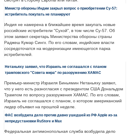
смотрят в сторону Европы или Китая.
Министр обороны Индии закрыл вопрос о приобретении Су-57:
истребитель покупать не планируют
Индия не намерена в ближайшее время закупать новые
российские истребители "Сухой", в том числе Су-57. Об
этом заявил секретарь Министерства обороны страны
Раджеш Кумар Сингх. По его словам, индийские власти
сосредоточатся на модернизации имеющегося парка
истребителей.
Нетаньяху заявил, что Израиль не соглашался с планом
трамповского "Совета мира" по разоружению ХАМАС
Премьер-министр Израиля Биньямин Нетаньяху заявил,
что у него есть разногласия с президентом США Дональдом
Трампом по вопросу разоружения ХАМАС. По его словам,
Израиль не соглашался с планом, о котором американский
лидер объявил на прошлой неделе.
ФАС возбудила дело против давно ушедшей из РФ Apple из-за
непредустановки RuStore и Max
Федеральная антимонопольная служба возбудила дело