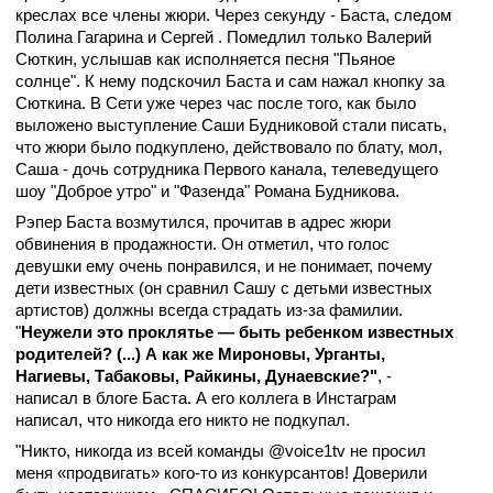
креслах все члены жюри. Через секунду - Баста, следом
Полина Гагарина и Сергей . Помедлил только Валерий
Сюткин, услышав как исполняется песня "Пьяное
солнце". К нему подскочил Баста и сам нажал кнопку за
Сюткина. В Сети уже через час после того, как было
выложено выступление Саши Будниковой стали писать,
что жюри было подкуплено, действовало по блату, мол,
Саша - дочь сотрудника Первого канала, телеведущего
шоу "Доброе утро" и "Фазенда" Романа Будникова.
Рэпер Баста возмутился, прочитав в адрес жюри
обвинения в продажности. Он отметил, что голос
девушки ему очень понравился, и не понимает, почему
дети известных (он сравнил Сашу с детьми известных
артистов) должны всегда страдать из-за фамилии.
"
Неужели это проклятье — быть ребенком известных
родителей? (...) А как же Мироновы, Урганты,
Нагиевы, Табаковы, Райкины, Дунаевские?"
, -
написал в блоге Баста. А его коллега в Инстаграм
написал, что никогда его никто не подкупал.
"Никто, никогда из всей команды @voice1tv не просил
меня «продвигать» кого-то из конкурсантов! Доверили