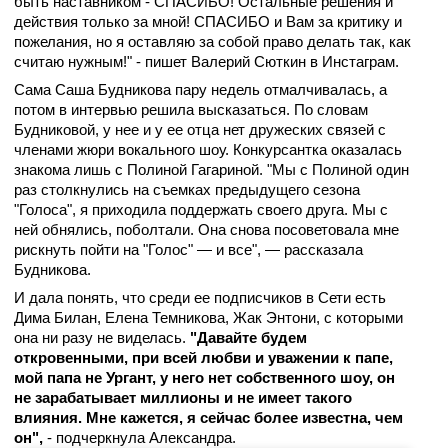
быть наставником - СПАСИБО! Остальные решения и
действия только за мной! СПАСИБО и Вам за критику и
пожелания, но я оставляю за собой право делать так, как
считаю нужным!" - пишет Валерий Сюткин в Инстаграм.
Сама Саша Будникова пару недель отмалчивалась, а
потом в интервью решила высказаться. По словам
Будниковой, у нее и у ее отца нет дружеских связей с
членами жюри вокального шоу. Конкурсантка оказалась
знакома лишь с Полиной Гагариной. "Мы с Полиной один
раз столкнулись на съемках предыдущего сезона
"Голоса", я приходила поддержать своего друга. Мы с
ней обнялись, поболтали. Она снова посоветовала мне
рискнуть пойти на "Голос" — и все", — рассказала
Будникова.
И дала понять, что среди ее подписчиков в Сети есть
Дима Билан, Елена Темникова, Жак Энтони, с которыми
она ни разу не виделась.
"Давайте будем
откровенными, при всей любви и уважении к папе,
мой папа не Ургант, у него нет собственного шоу, он
не зарабатывает миллионы и не имеет такого
влияния. Мне кажется, я сейчас более известна, чем
он",
- подчеркнула Александра.