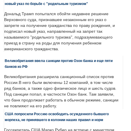
новый указ по борьбе с "родильным туризмом"
Дональд Трамп попытался обойти недавнее решение
Верховного суда, признавшее незаконным его указ о
запрете на получение гражданства по праву рождения, и
подписал новый указ, направленный на запрет так
называемого "родильного туризма", подразумевающего
приезд в страну на роды для получения ребенком
американского гражданства.
Великобритания ввела санкции против Озон банка и еще пяти
банков из РФ
Великобритания расширила санкционный список против
России.В него были включены 12 компаний, в том числе
ряд банков, а также одно физическое лицо и шесть судов.
Под санкции попал, в частности Озон банк. Там заявили,
что банк продолжает работать в обычном режиме, санкции
не повлияют на его работу.
США попросили Россию освободить осужденного бывшего
морпеха, не принявшего в колонии наших правил и норм
Госсекретарь США Марко Рубио на встрече с министром