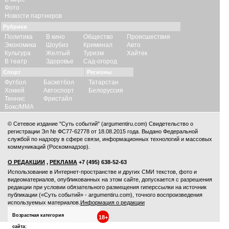
Фото
Новости партнеров
Рубрики
Политика
В кино
Общество
Происшествия
Экономика
Шоубиз
Криминал
Авто
Культура
Желтый
Туризм
Хайтек
В театр
Здоровье
Сад-огород
Спорт
Регионы
Футбол
Баскетбол
Татарстан
Хоккей
Автоспорт
Белоруссия
Теннис
Фристайл
Бокс/ММА
© Сетевое издание "Суть событий" (argumentiru.com) Свидетельство о
регистрации Эл № ФС77-62778 от 18.08.2015 года. Выдано Федеральной
службой по надзору в сфере связи, информационных технологий и массовых
коммуникаций (Роскомнадзор).
О РЕДАКЦИИ
,
РЕКЛАМА
+7 (495) 638-52-63
Использование в Интернет-пространстве и других СМИ текстов, фото и
видеоматериалов, опубликованных на этом сайте, допускается с
разрешения
редакции
при условии обязательного размещения гиперссылки на источник
публикации («Суть событий» - argumentiru.com), точного воспроизведения
используемых материалов.
Информация о редакции
Возрастная категория
18+
сайта: