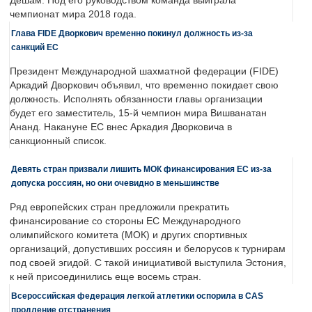
Дешам. Под его руководством команда выиграла
чемпионат мира 2018 года.
Глава FIDE Дворкович временно покинул должность из-за
санкций ЕС
Президент Международной шахматной федерации (FIDE)
Аркадий Дворкович объявил, что временно покидает свою
должность. Исполнять обязанности главы организации
будет его заместитель, 15-й чемпион мира Вишванатан
Ананд. Накануне ЕС внес Аркадия Дворковича в
санкционный список.
Девять стран призвали лишить МОК финансирования ЕС из-за
допуска россиян, но они очевидно в меньшинстве
Ряд европейских стран предложили прекратить
финансирование со стороны ЕС Международного
олимпийского комитета (МОК) и других спортивных
организаций, допустивших россиян и белорусов к турнирам
под своей эгидой. С такой инициативой выступила Эстония,
к ней присоединились еще восемь стран.
Всероссийская федерация легкой атлетики оспорила в CAS
продление отстранения