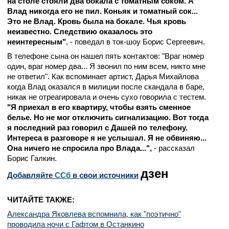
на столе стояли два бокала с томатным соком. А
Влад никогда его не пил. Коньяк и томатный сок...
Это не Влад. Кровь была на бокале. Чья кровь
неизвестно. Следствию оказалось это
неинтересным"
, - поведал в ток-шоу Борис Сергеевич.
В телефоне сына он нашел пять контактов: "Враг номер
один, враг номер два... Я звонил по ним всем, никто мне
не ответил". Как вспоминает артист, Дарья Михайлова
когда Влад оказался в милиции после скандала в баре,
никак не отреагировала и очень сухо говорила с тестем.
"Я приехал в его квартиру, чтобы взять сменное
белье. Но не мог отключить сигнализацию. Вот тогда
я последний раз говорил с Дашей по телефону.
Интереса в разговоре я не услышал. Я не обвиняю...
Она ничего не спросила про Влада...",
- рассказал
Борис Галкин.
дзен
Добавляйте
CСб
в свои источники
ЧИТАЙТЕ ТАКЖЕ:
Александра Яковлева вспомнила, как "поэтично"
проводила ночи с Гафтом в Останкино