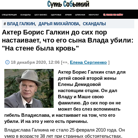
СПЕЦОПЕРАЦИЯ
СКАНДАЛЫ
ШОУ-БИЗНЕС
ЗДОРОВЬЕ
АРМИЯ
ШПИОНАЖ
НЕКРОЛОГ
ПОИСК ПО САЙТУ
#
ВЛАД ГАЛКИН
,
ДАРЬЯ МИХАЙЛОВА
,
СКАНДАЛЫ
Актер Борис Галкин до сих пор
настаивает, что его сына Влада убили:
"На стене была кровь"
18 декабря 2020, 12:06 [«»,
Елена Сергиенко
]
Актер Борис Галкин стал для
детей своей второй жены
Елены Демидовой
настоящим отцом. Он дал
Владу и Маше свою
фамилию. До сих пор он не
может без слез вспоминать
гибель Владислава, и настаивает на том, что его
убили. И на это у него есть причины.
Владислава Галкина не стало 25 февраля 2010 года. Он
умер в возрасте 38 лет при странных обстоятельствах.