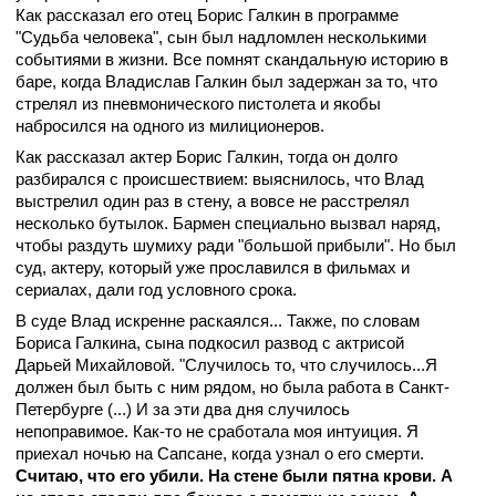
Как рассказал его отец Борис Галкин в программе
"Судьба человека", сын был надломлен несколькими
событиями в жизни. Все помнят скандальную историю в
баре, когда Владислав Галкин был задержан за то, что
стрелял из пневмонического пистолета и якобы
набросился на одного из милиционеров.
Как рассказал актер Борис Галкин, тогда он долго
разбирался с происшествием: выяснилось, что Влад
выстрелил один раз в стену, а вовсе не расстрелял
несколько бутылок. Бармен специально вызвал наряд,
чтобы раздуть шумиху ради "большой прибыли". Но был
суд, актеру, который уже прославился в фильмах и
сериалах, дали год условного срока.
В суде Влад искренне раскаялся... Также, по словам
Бориса Галкина, сына подкосил развод с актрисой
Дарьей Михайловой. "Случилось то, что случилось...Я
должен был быть с ним рядом, но была работа в Санкт-
Петербурге (...) И за эти два дня случилось
непоправимое. Как-то не сработала моя интуиция. Я
приехал ночью на Сапсане, когда узнал о его смерти.
Считаю, что его убили. На стене были пятна крови. А