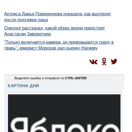
Актриса Дарья Повереннова показала, как выглядит
после подтяжки лица
Онколог рассказал, какой образ жизни предстоит
Анастасии Заворотнюк
"Только включается камера, он превращается сразу в
тварь": юморист Морозов дал оценку Нагиеву
1008
Выделите ошибку и отправьте по
CTRL+ENTER
ec / ec
КАРТИНА ДНЯ