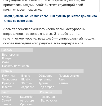
Вы увидите муссовые торты в разрезе и узнаете, как
приготовить каждый слой: бисквит, хрустящий слой,
начинку, мусс, покрытие.
Софи Дюпюи-Голье: Мир хлеба. 100 лучших рецептов домашнего
хлеба со всего мира
Аромат свежеиспеченного хлеба повышает уровень
эндорфинов, гормонов счастья. Это работает на
генетическом уровне, ведь хлеб — универсальный продукт,
основа повседневного рациона всех народов мира.
Новости
Все новости
В мире
Фото
Новости партнеров
Рубрики
Политика
В кино
Общество
Происшествия
Экономика
Шоубиз
Криминал
Авто
Культура
Желтый
Туризм
Хайтек
В театр
Здоровье
Сад-огород
Спорт
Регионы
Футбол
Баскетбол
Татарстан
Хоккей
Автоспорт
Белоруссия
Теннис
Фристайл