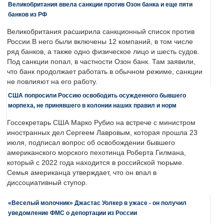
Великобритания ввела санкции против Озон банка и еще пяти
банков из РФ
Великобритания расширила санкционный список против
России.В него были включены 12 компаний, в том числе
ряд банков, а также одно физическое лицо и шесть судов.
Под санкции попал, в частности Озон банк. Там заявили,
что банк продолжает работать в обычном режиме, санкции
не повлияют на его работу.
США попросили Россию освободить осужденного бывшего
морпеха, не принявшего в колонии наших правил и норм
Госсекретарь США Марко Рубио на встрече с министром
иностранных дел Сергеем Лавровым, которая прошла 23
июля, подписал вопрос об освобождении бывшего
американского морского пехотинца Роберта Гилмана,
который с 2022 года находится в российской тюрьме.
Семья американца утверждает, что он впал в
диссоциативный ступор.
«Веселый молочник» Джастас Уолкер в ужасе - он получил
уведомление ФМС о депортации из России