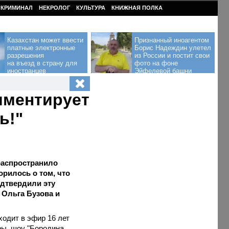
КРИМИНАЛ
НЕКРОЛОГ
КУЛЬТУРА
КНИЖНАЯ ПОЛКА
Казахстан может ввести
Признанный иноагентом
платные электронные
Борис Надеждин улетел
разрешения
из России и постит свои
на въезд в страну для
фото на фоне
иностранцев
Эйфелевой башни
мментирует
ь!"
распространило
орилось о том, что
одтвердили эту
 Ольга Бузова и
ходит в эфир 16 лет
ры, шоу "Бородина