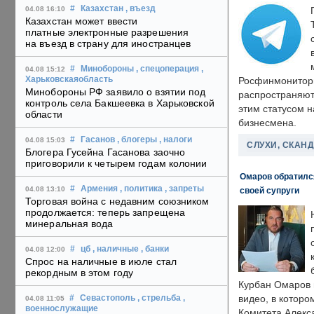
#
Казахстан
, въезд
04.08 16:10
Казахстан может ввести
платные электронные разрешения
на въезд в страну для иностранцев
#
Минобороны
, спецоперация
,
04.08 15:12
Харьковскаяобласть
Росфинмонитори
Минобороны РФ заявило о взятии под
распространяютс
контроль села Бакшеевка в Харьковской
этим статусом 
области
бизнесмена.
#
Гасанов
, блогеры
, налоги
04.08 15:03
СЛУХИ, СКАН
Блогера Гусейна Гасанова заочно
приговорили к четырем годам колонии
Омаров обратилс
#
Армения
, политика
, запреты
04.08 13:10
своей супруги
Торговая война с недавним союзником
продолжается: теперь запрещена
минеральная вода
#
цб
, наличные
, банки
04.08 12:00
Спрос на наличные в июле стал
рекордным в этом году
Курбан Омаров в
видео, в которо
#
Севастополь
, стрельба
,
04.08 11:05
военнослужащие
Комитета Алекс