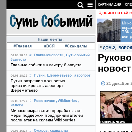
КАРТИНА ДНЯ
СПЕ
ПОИСК ПО САЙТ
Мино
пора
ТЭК и
центр
Наши ленты:
#Главная
#ВСЯ
#Скандалы
#
ДОМ-2
,
БОРО
Руково
#
Главныеновости
, Сутьсобытий
,
06.08 18:33
6августа
Главные события к вечеру 6 августа
новост
#
Путин
, Шереметьево
, аэропорт
06.08 18:25
Путин разрешил полностью
21 декабря 2
приватизировать аэропорт
Шереметьево
#
Решетников
, Wildberries
,
06.08 17:27
налоги
Минэкономразвития прорабатывает
меры поддержки предпринимателей
после атак на склады Wildberries
#
Омаров
, скандалы
подряд, кроме 
06.08 16:27