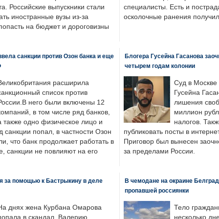
а. Российские выпускники стали
специалисты. Есть и пострад
ать иностранные вузы из-за
осколочные ранения получил
попасть на бюджет и дороговизны
вела санкции против Озон банка и еще
Блогера Гусейна Гасанова заоч
Ф
четырем годам колонии
Великобритания расширила
Суд в Москве
санкционный список против
Гусейна Гаса
России.В него были включены 12
лишения своб
компаний, в том числе ряд банков,
миллион рубл
а также одно физическое лицо и
налогов. Так
д санкции попал, в частности Озон
публиковать посты в интернет
ли, что банк продолжает работать в
Приговор был вынесен заочно
, санкции не повлияют на его
за пределами России.
я за помощью к Бастрыкину в деле
В чемодане на окраине Белград
пропавшей россиянки
На днях жена Курбана Омарова
Тело граждан
попала в скандал. Валерию
несколько дне