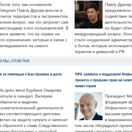
После того, как основателя
Павлу Дурову
Telegram Павла Дурова внесли в
предъявлено 
список террористов и экстремистов,
содействии т
возник вопрос, как это затронет сам
деятельности
мессенджер и его пользователей. В
он будет объ
нге заявили, что на сервис не
международный розыск. Осно
я ограничения, которые в связи с
стало неудаление администр
накладываются на самого
и ботов, которые используют
терактов и диверсий в РФ.
ДАЛЫ, СПЛЕТНИ
я за помощью к Бастрыкину в деле
FIFA заявила о поддержке Инфа
проекта о продаже прав на чем
инвесторам
На днях жена Курбана Омарова
попала в скандал. Валерию
Президент М
обвинили в ведении
федерации фу
косметологической деятельности
Инфантино пр
без соответствующего диплома.
высшим руков
стал на защиту супруги и записал
в марокканско
м обратился к главе Следственного
том числе обсуждался проек
андру Бастрыкину с просьбой
дочерней структуры для про