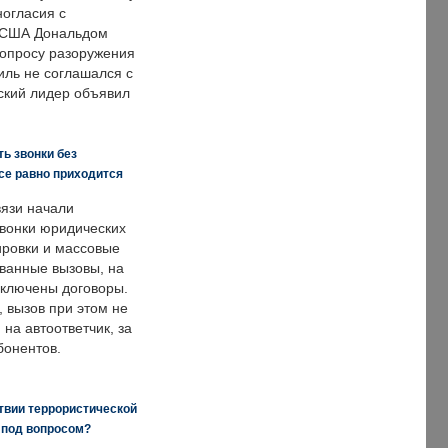
ногласия с
 США Дональдом
опросу разоружения
иль не соглашался с
ский лидер объявил
ь звонки без
все равно приходится
язи начали
звонки юридических
ировки и массовые
ванные вызовы, на
аключены договоры.
, вызов при этом не
на автоответчик, за
бонентов.
твии террористической
 под вопросом?