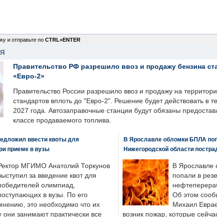
ку и отправьте по
CTRL+ENTER
НЯ
Правительство РФ разрешило ввоз и продажу бензина ст
«Евро-2»
Правительство России разрешило ввоз и продажу на территор
стандартов вплоть до "Евро-2". Решение будет действовать в т
2027 года. Автозаправочные станции будут обязаны предоста
классе продаваемого топлива.
едложил ввести квоты для
В Ярославле обломки БПЛА поп
ри приеме в вузы
Нижегородской области постра
Ректор МГИМО Анатолий Торкунов
В Ярославле 
выступил за введение квот для
попали в рез
победителей олимпиад,
нефтеперера
поступающих в вузы. По его
Об этом сооб
мнению, это необходимо что их
Михаил Еврае
у они занимают практически все
возник пожар, которые сейча