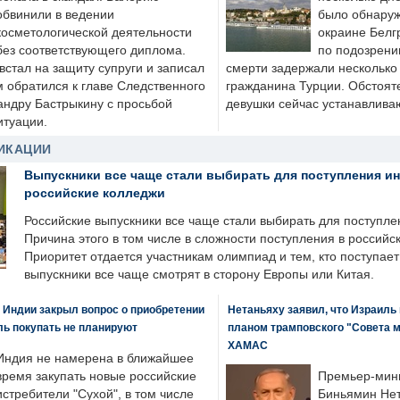
обвинили в ведении
было обнаруж
косметологической деятельности
окраине Белг
без соответствующего диплома.
по подозрени
стал на защиту супруги и записал
смерти задержали несколько 
м обратился к главе Следственного
гражданина Турции. Обстоят
андру Бастрыкину с просьбой
девушки сейчас устанавлива
итуации.
ИКАЦИИ
Выпускники все чаще стали выбирать для поступления и
российские колледжи
Российские выпускники все чаще стали выбирать для поступле
Причина этого в том числе в сложности поступления в российс
Приоритет отдается участникам олимпиад и тем, кто поступает 
выпускники все чаще смотрят в сторону Европы или Китая.
 Индии закрыл вопрос о приобретении
Нетаньяху заявил, что Израиль
ль покупать не планируют
планом трамповского "Совета 
ХАМАС
Индия не намерена в ближайшее
время закупать новые российские
Премьер-мин
истребители "Сухой", в том числе
Биньямин Нет