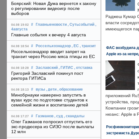
Боярский: Новая Дума вернется к закону
о регулировании видеоигр после
выборов
Раджеш Кумар С
власти сосредо
#
Главныеновости
, Сутьсобытий
,
04.08 19:02
имеющегося пар
4августа
Главные события к вечеру 4 августа
#
Россельхознадзор
, ЕС
, транзит
04.08 18:54
ФАС возбудила д
Россельхознадзор вводит запрет на
Apple из-за непр
транзит через Россию мяса птицы из ЕС
#
Заславский
, ГИТИС
, отставка
04.08 18:28
Григорий Заславский покинул пост
ректора ГИТИСа
#
вузы
, дети
, образование
04.08 18:13
Минобрнауки намерено запустить в
приложений RuS
вузах курс по подготовке студентов к
устройства, пр
семейной жизни и воспитанию детей
Компании грозит
нюанс: Apple в 
#
Газманов
, суд
, скандалы
04.08 17:27
Олег Газманов попросил отпустить его
экс-продюсера из СИЗО после выплаты
Росфинмониторинг
12 млн
экстремиста Дуро