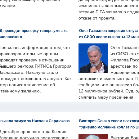
итуации.
чемпионаты частным инвесто
встречи FIFA заявила о под
отказе от проекта.
 проводит проверку теперь уже экс-
Олег Газманов попросил отпуст
Заславского
из СИЗО после выплаты 12 млн
Появилась информация о том, что
Олег Газмано
правоохранительные органы
из СИЗО его 
проводят проверку в отношении
Филиппа Росс
бывшего ректора ГИТИСа Григория
арестован по
Заславского. Накануне стало
мошенничеств
н покидает должность 5 августа. Как
авторских и смежных прав. П
ктор написал заявление об
сообщили, что он погасил бо
бственному желанию.
12 миллионов рублей. Суд, о
смягчить меру пресечения.
 вышла замуж за Николая Сердюкова
Виктория Боня о своем восхожд
"Удивило молчание коллег по ш
В декабре прошлого года Ксения
Бородина получила предложение
Виктория Бон