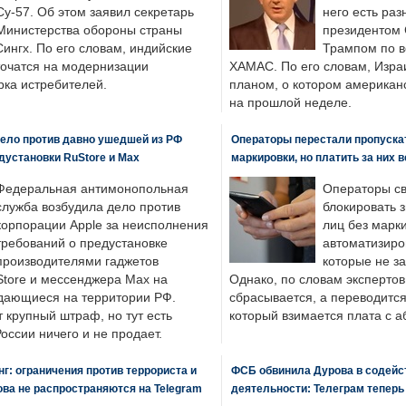
Су-57. Об этом заявил секретарь
него есть раз
Министерства обороны страны
президентом
ингх. По его словам, индийские
Трампом по в
точатся на модернизации
ХАМАС. По его словам, Изра
ка истребителей.
планом, о котором американ
на прошлой неделе.
ело против давно ушедшей из РФ
Операторы перестали пропускат
едустановки RuStore и Max
маркировки, но платить за них 
Федеральная антимонопольная
Операторы св
служба возбудила дело против
блокировать 
корпорации Apple за неисполнения
лиц без марк
требований о предустановке
автоматизиро
производителями гаджетов
которые не з
tore и мессенджера Max на
Однако, по словам экспертов
одающиеся на территории РФ.
сбрасывается, а переводится 
 крупный штраф, но тут есть
который взимается плата с а
России ничего и не продает.
: ограничения против террориста и
ФСБ обвинила Дурова в содейс
ва не распространяются на Telegram
деятельности: Телеграм теперь