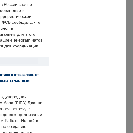
 в России заочно
обвинение в
еррористической
. ФСБ сообщила, что
явлен в
ванием для этого
ацией Telegram чатов
ся для координации
нтино и отказалась от
пионаты частным
еждународной
тбола (FIFA) Джанни
овел встречу с
одством организации
м Рабате. На ней в
т по созданию
дажи доли прав на