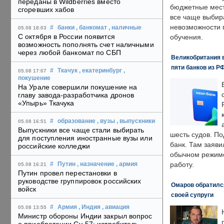
переданы в Wildberries вместо
бюджетные мест
сгоревших хабов
все чаще выбир
невозможности 
#
банки
, банкомат
, наличные
05.08 18:03
С октября в России появится
обучения.
возможность пополнять счет наличными
через любой банкомат по СБП
Великобритания в
пяти банков из Р
#
Ткачук
, екатеринбург
,
05.08 17:07
покушение
На Урале совершили покушение на
главу завода-разработчика дронов
«Упырь» Ткачука
#
образование
, вузы
, выпускники
05.08 16:51
Выпускники все чаще стали выбирать
шесть судов. По
для поступления иностранные вузы или
банк. Там заяви
российские колледжи
обычном режиме
работу.
#
Путин
, назначение
, армия
05.08 16:21
Путин провел перестановки в
руководстве группировок российских
Омаров обратилс
войск
своей супруги
#
Армия
, Индия
, авиация
05.08 13:55
Министр обороны Индии закрыл вопрос