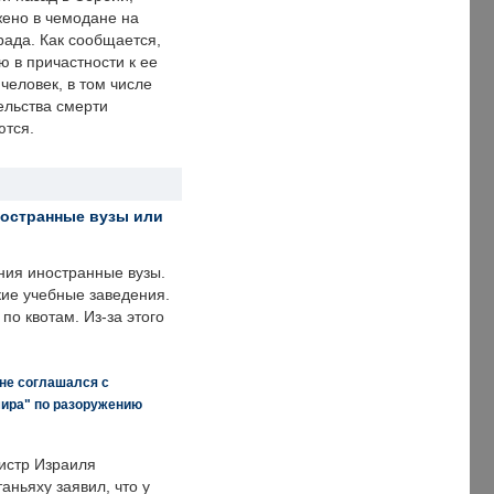
ено в чемодане на
рада. Как сообщается,
ю в причастности к ее
человек, в том числе
ельства смерти
ются.
ностранные вузы или
ния иностранные вузы.
кие учебные заведения.
по квотам. Из-за этого
 не соглашался с
мира" по разоружению
истр Израиля
аньяху заявил, что у