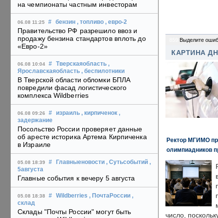
на чемпионаты частным инвесторам
#
бензин
, топливо
, евро-2
06.08 11:25
Правительство РФ разрешило ввоз и
продажу бензина стандартов вплоть до
859
Выделите ошиб
«Евро-2»
КАРТИНА Д
#
Тверскаяобласть
,
06.08 10:04
Ярославскаяобласть
, беспилотники
В Тверской области обломки БПЛА
повредили фасад логистического
комплекса Wildberries
#
израиль
, кирпиченок
,
06.08 09:26
задержание
Посольство России проверяет данные
об аресте историка Артема Кирпиченка
Ректор МГИМО пр
в Израиле
олимпиадников п
#
Главныеновости
, Сутьсобытий
,
05.08 18:39
5августа
Главные события к вечеру 5 августа
#
Wildberries
, ПочтаРоссии
,
05.08 18:38
склад
Склады "Почты России" могут быть
число, поскольк