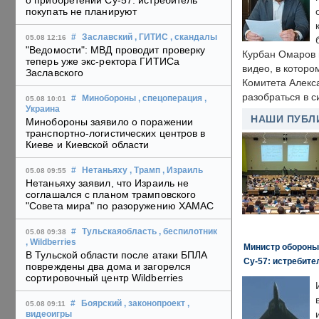
о приобретении Су-57: истребитель
покупать не планируют
#
Заславский
, ГИТИС
, скандалы
05.08 12:16
"Ведомости": МВД проводит проверку
Курбан Омаров в
теперь уже экс-ректора ГИТИСа
видео, в которо
Заславского
Комитета Алекс
разобраться в с
#
Минобороны
, спецоперация
,
05.08 10:01
Украина
НАШИ ПУБЛ
Минобороны заявило о поражении
транспортно-логистических центров в
Киеве и Киевской области
#
Нетаньяху
, Трамп
, Израиль
05.08 09:55
Нетаньяху заявил, что Израиль не
соглашался с планом трамповского
"Совета мира" по разоружению ХАМАС
#
Тульскаяобласть
, беспилотник
05.08 09:38
, Wildberries
Министр обороны
В Тульской области после атаки БПЛА
Су-57: истребите
повреждены два дома и загорелся
сортировочный центр Wildberries
#
Боярский
, законопроект
,
05.08 09:11
видеоигры