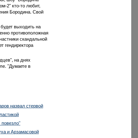
ом-2" кто-то любит,
сения Бородина. Свой
а будет выходить на
шенно противоположная
участники скандальной
т гендиректора
дцев", на днях
ле. "Думаете в
аров назвал стервой
пластикой
 повезло"
уха и Арзамасовой