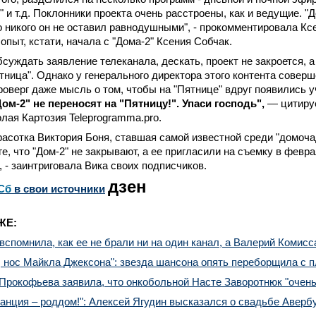
 и т.д. Поклонники проекта очень расстроены, как и ведущие. "Д
 но никого он не оставил равнодушными", - прокомментировала К
опыт, кстати, начала с "Дома-2" Ксения Собчак.
бсуждать заявление телеканала, дескать, проект не закроется, 
тница". Однако у генерального директора этого контента совер
роверг даже мысль о том, чтобы на "Пятнице" вдруг появились 
Дом-2" не переносят на "Пятницу!". Упаси господь",
— цитируе
лая Картозия Teleprogramma.pro.
расотка Виктория Боня, ставшая самой известной среди "домоча
е, что "Дом-2" не закрывают, а ее пригласили на съемку в февра
, - заинтриговала Вика своих подписчиков.
дзен
Сб
в свои источники
ЖЕ:
вспомнила, как ее не брали ни на один канал, а Валерий Комисс
 нос Майкла Джексона": звезда шансона опять переборщила с 
Прокофьева заявила, что онкобольной Насте Заворотнюк "очень
нция – роддом!": Алексей Ягудин высказался о свадьбе Аверб