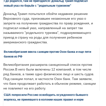
Где родился, там не пригодился: Дональд Трамп подписал
новый указ по борьбе с "родильным туризмом"
Дональд Трамп попытался обойти недавнее решение
Верховного суда, признавшее незаконным его указ о
запрете на получение гражданства по праву рождения, и
подписал новый указ, направленный на запрет так
называемого "родильного туризма", подразумевающего
приезд в страну на роды для получения ребенком
американского гражданства.
Великобритания ввела санкции против Озон банка и еще пяти
банков из РФ
Великобритания расширила санкционный список против
России.В него были включены 12 компаний, в том числе
ряд банков, а также одно физическое лицо и шесть судов.
Под санкции попал, в частности Озон банк. Там заявили,
что банк продолжает работать в обычном режиме, санкции
не повлияют на его работу.
США попросили Россию освободить осужденного бывшего
морпеха, не принявшего в колонии наших правил и норм