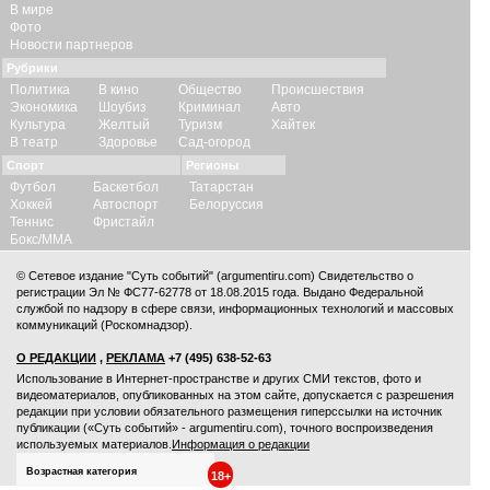
В мире
Фото
Новости партнеров
Рубрики
Политика
В кино
Общество
Происшествия
Экономика
Шоубиз
Криминал
Авто
Культура
Желтый
Туризм
Хайтек
В театр
Здоровье
Сад-огород
Спорт
Регионы
Футбол
Баскетбол
Татарстан
Хоккей
Автоспорт
Белоруссия
Теннис
Фристайл
Бокс/ММА
© Сетевое издание "Суть событий" (argumentiru.com) Свидетельство о
регистрации Эл № ФС77-62778 от 18.08.2015 года. Выдано Федеральной
службой по надзору в сфере связи, информационных технологий и массовых
коммуникаций (Роскомнадзор).
О РЕДАКЦИИ
,
РЕКЛАМА
+7 (495) 638-52-63
Использование в Интернет-пространстве и других СМИ текстов, фото и
видеоматериалов, опубликованных на этом сайте, допускается с
разрешения
редакции
при условии обязательного размещения гиперссылки на источник
публикации («Суть событий» - argumentiru.com), точного воспроизведения
используемых материалов.
Информация о редакции
Возрастная категория
18+