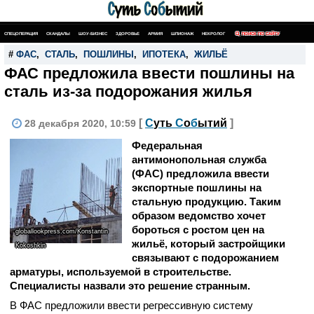
СПЕЦОПЕРАЦИЯ
СКАНДАЛЫ
ШОУ-БИЗНЕС
ЗДОРОВЬЕ
АРМИЯ
ШПИОНАЖ
НЕКРОЛОГ
ПОИСК ПО САЙТУ
#
ФАС
,
СТАЛЬ
,
ПОШЛИНЫ
,
ИПОТЕКА
,
ЖИЛЬЁ
ФАС предложила ввести пошлины на
сталь из-за подорожания жилья
[
С
уть
С
о
б
ытий
]
28 декабря 2020, 10:59
Федеральная
антимонопольная служба
(ФАС) предложила ввести
экспортные пошлины на
стальную продукцию. Таким
образом ведомство хочет
бороться с ростом цен на
globallookpress.com/Konstantin
жильё, который застройщики
Kokoshkin
связывают с подорожанием
арматуры, используемой в строительстве.
Специалисты назвали это решение странным.
В ФАС предложили ввести регрессивную систему