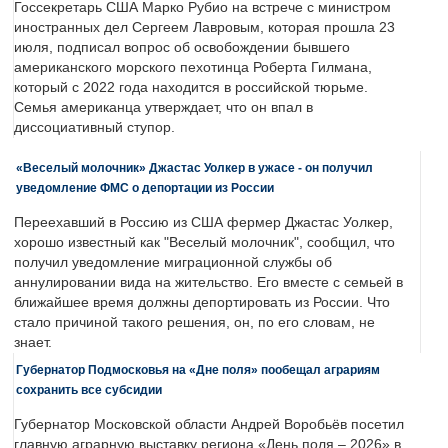
Госсекретарь США Марко Рубио на встрече с министром
иностранных дел Сергеем Лавровым, которая прошла 23
июля, подписал вопрос об освобождении бывшего
американского морского пехотинца Роберта Гилмана,
который с 2022 года находится в российской тюрьме.
Семья американца утверждает, что он впал в
диссоциативный ступор.
«Веселый молочник» Джастас Уолкер в ужасе - он получил
уведомление ФМС о депортации из России
Переехавший в Россию из США фермер Джастас Уолкер,
хорошо известный как "Веселый молочник", сообщил, что
получил уведомление миграционной службы об
аннулировании вида на жительство. Его вместе с семьей в
ближайшее время должны депортировать из России. Что
стало причиной такого решения, он, по его словам, не
знает.
Губернатор Подмосковья на «Дне поля» пообещал аграриям
сохранить все субсидии
Губернатор Московской области Андрей Воробьёв посетил
главную аграрную выставку региона «День поля – 2026» в