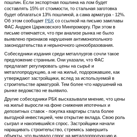
пошлин. Если экспортная пошлина на лом будет
составлять 15% от стоимости, то стальная заготовка
будет облагаться 13% пошлиной, а сама арматура - 12%.
Об этом сообщает
РБК
со ссылкой на письмо замглавы
ФАС Андрея Цариковского Минпроморгу. При этом в
письме отмечается, что при анализе рынка не было
выявлено признаков нарушения антимонопольного
законодательства и нерыночного ценообразования.
Собеседники издания среди металлургов сочли такое
предложение странным. Они указали, что ФАС
предлагает регулировать цены на сырьё и
металлопродукцию, а не на жильё, подорожавшее, как
утверждают застройщики, вслед за используемой в
строительстве арматурой. Тем более что нарушений на
рынке ведомство не выявило.
Другие собеседники РБК высказывали мнение, что цены
на жильё выросли на фоне снижения ипотечных и
депозитных ставок - покупка квартиры стала более
выгодной инвестицией, чем открытие вклада. Свою роль
сыграл и накопившийся спрос. Застройщики начали
наращивать строительство, стремясь завершить
объекты, что вызвало спрос на металлопродукцию и,