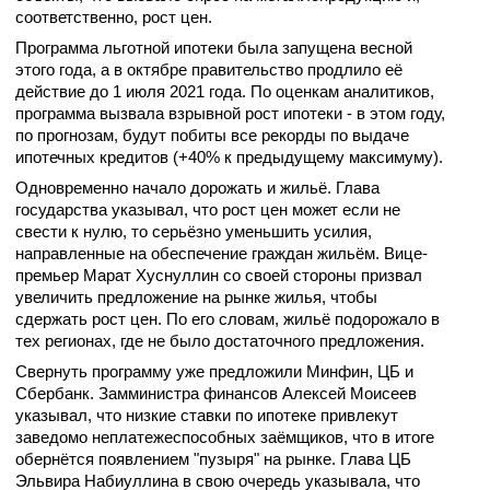
соответственно, рост цен.
Программа льготной ипотеки была запущена весной
этого года, а в октябре правительство продлило её
действие до 1 июля 2021 года. По оценкам аналитиков,
программа вызвала взрывной рост ипотеки - в этом году,
по прогнозам, будут побиты все рекорды по выдаче
ипотечных кредитов (+40% к предыдущему максимуму).
Одновременно начало дорожать и жильё. Глава
государства указывал, что рост цен может если не
свести к нулю, то серьёзно уменьшить усилия,
направленные на обеспечение граждан жильём. Вице-
премьер Марат Хуснуллин со своей стороны призвал
увеличить предложение на рынке жилья, чтобы
сдержать рост цен. По его словам, жильё подорожало в
тех регионах, где не было достаточного предложения.
Свернуть программу уже предложили Минфин, ЦБ и
Сбербанк. Замминистра финансов Алексей Моисеев
указывал, что низкие ставки по ипотеке привлекут
заведомо неплатежеспособных заёмщиков, что в итоге
обернётся появлением "пузыря" на рынке. Глава ЦБ
Эльвира Набиуллина в свою очередь указывала, что