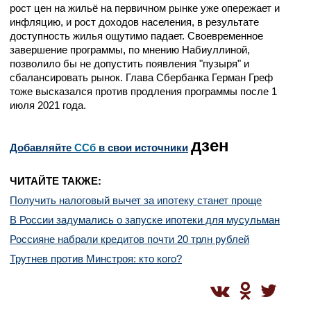
рост цен на жильё на первичном рынке уже опережает и
инфляцию, и рост доходов населения, в результате
доступность жилья ощутимо падает. Своевременное
завершение программы, по мнению Набиуллиной,
позволило бы не допустить появления "пузыря" и
сбалансировать рынок. Глава Сбербанка Герман Греф
тоже высказался против продления программы после 1
июля 2021 года.
дзен
Добавляйте
CСб
в свои источники
ЧИТАЙТЕ ТАКЖЕ:
Получить налоговый вычет за ипотеку станет проще
В России задумались о запуске ипотеки для мусульман
Россияне набрали кредитов почти 20 трлн рублей
Трутнев против Минстроя: кто кого?