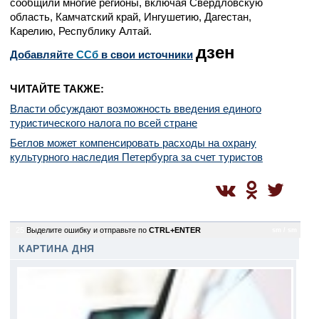
сообщили многие регионы, включая Свердловскую
область, Камчатский край, Ингушетию, Дагестан,
Карелию, Республику Алтай.
дзен
Добавляйте
CСб
в свои источники
ЧИТАЙТЕ ТАКЖЕ:
Власти обсуждают возможность введения единого
туристического налога по всей стране
Беглов может компенсировать расходы на охрану
культурного наследия Петербурга за счет туристов
25
Выделите ошибку и отправьте по
CTRL+ENTER
sm / sm
КАРТИНА ДНЯ