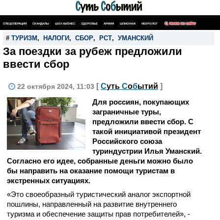
СПЕЦОПЕРАЦИЯ
СКАНДАЛЫ
ШОУ-БИЗНЕС
ЗДОРОВЬЕ
АРМИЯ
ШПИОНАЖ
НЕКРОЛОГ
ПОИСК ПО САЙТУ
#
ТУРИЗМ
,
НАЛОГИ
,
СБОР
,
РСТ
,
УМАНСКИЙ
За поездки за рубеж предложили
ввести сбор
[
С
уть
С
о
б
ытий
]
22 октября 2024, 11:03
Для россиян, покупающих
заграничные туры,
предложили ввести сбор. С
такой инициативой президент
Российского союза
туриндустрии Илья Уманский.
Согласно его идее, собранные деньги можно было
бы направить на оказание помощи туристам в
экстренных ситуациях.
«Это своеобразный туристический аналог экспортной
пошлины, направленный на развитие внутреннего
туризма и обеспечение защиты прав потребителей», -