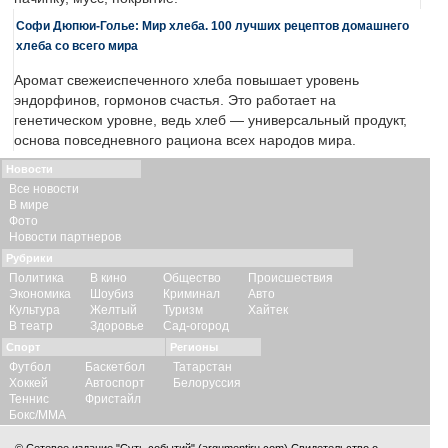
Софи Дюпюи-Голье: Мир хлеба. 100 лучших рецептов домашнего
хлеба со всего мира
Аромат свежеиспеченного хлеба повышает уровень
эндорфинов, гормонов счастья. Это работает на
генетическом уровне, ведь хлеб — универсальный продукт,
основа повседневного рациона всех народов мира.
Новости
Все новости
В мире
Фото
Новости партнеров
Рубрики
Политика
В кино
Общество
Происшествия
Экономика
Шоубиз
Криминал
Авто
Культура
Желтый
Туризм
Хайтек
В театр
Здоровье
Сад-огород
Спорт
Регионы
Футбол
Баскетбол
Татарстан
Хоккей
Автоспорт
Белоруссия
Теннис
Фристайл
Бокс/ММА