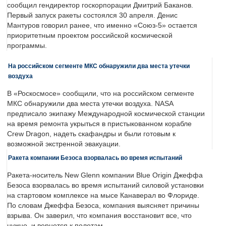
сообщил гендиректор госкорпорации Дмитрий Баканов.
Первый запуск ракеты состоялся 30 апреля. Денис
Мантуров говорил ранее, что именно «Союз-5» остается
приоритетным проектом российской космической
программы.
На российском сегменте МКС обнаружили два места утечки
воздуха
В «Роскосмосе» сообщили, что на российском сегменте
МКС обнаружили два места утечки воздуха. NASA
предписало экипажу Международной космической станции
на время ремонта укрыться в пристыкованном корабле
Crew Dragon, надеть скафандры и были готовым к
возможной экстренной эвакуации.
Ракета компании Безоса взорвалась во время испытаний
Ракета-носитель New Glenn компании Blue Origin Джеффа
Безоса взорвалась во время испытаний силовой установки
на стартовом комплексе на мысе Канаверал во Флориде.
По словам Джеффа Безоса, компания выясняет причины
взрыва. Он заверил, что компания восстановит все, что
нужно, и вернется к полетам.