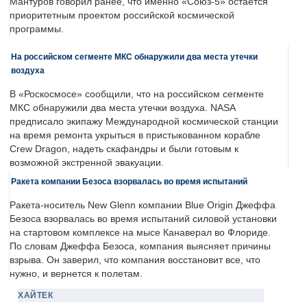
Мантуров говорил ранее, что именно «Союз-5» остается
приоритетным проектом российской космической
программы.
На российском сегменте МКС обнаружили два места утечки
воздуха
В «Роскосмосе» сообщили, что на российском сегменте
МКС обнаружили два места утечки воздуха. NASA
предписало экипажу Международной космической станции
на время ремонта укрыться в пристыкованном корабле
Crew Dragon, надеть скафандры и были готовым к
возможной экстренной эвакуации.
Ракета компании Безоса взорвалась во время испытаний
Ракета-носитель New Glenn компании Blue Origin Джеффа
Безоса взорвалась во время испытаний силовой установки
на стартовом комплексе на мысе Канаверал во Флориде.
По словам Джеффа Безоса, компания выясняет причины
взрыва. Он заверил, что компания восстановит все, что
нужно, и вернется к полетам.
ХАЙТЕК