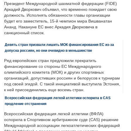
Президент Международной шахматной федерации (FIDE)
Аркадий Дворкович объявил, что временно покидает свою
должность. Исполнять обязанности главы организации
будет его заместитель, 15-й чемпион мира Вишванатан
Ананд. Накануне ЕС внес Аркадия Дворковича в
санкционный список.
Девять стран призвали лишить МОК финансирования ЕС из-за
допуска россиян, но они очевидно в меньшинстве
Ряд европейских стран предложили прекратить
финансирование со стороны ЕС Международного
олимпийского комитета (МОК) и других спортивных
организаций, допустивших россиян и белорусов к турнирам
под своей эгидой. С такой инициативой выступила Эстония,
к ней присоединились еще восемь стран.
Всероссийская федерация легкой атлетики оспорила в CAS
продление отстранения
Всероссийская федерация легкой атлетики (ВФЛА)
оспорила в Спортивном арбитражном суде (CAS) решение
Международной ассоциации легкоатлетических федераций