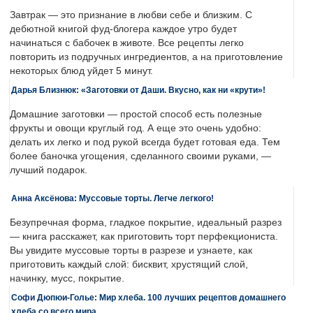
Завтрак — это признание в любви себе и близким. С
дебютной книгой фуд-блогера каждое утро будет
начинаться с бабочек в животе. Все рецепты легко
повторить из подручных ингредиентов, а на приготовление
некоторых блюд уйдет 5 минут.
Дарья Близнюк: «Заготовки от Даши. Вкусно, как ни «крути»!
Домашние заготовки — простой способ есть полезные
фрукты и овощи круглый год. А еще это очень удобно:
делать их легко и под рукой всегда будет готовая еда. Тем
более баночка угощения, сделанного своими руками, —
лучший подарок.
Анна Аксёнова: Муссовые торты. Легче легкого!
Безупречная форма, гладкое покрытие, идеальный разрез
— книга расскажет, как приготовить торт перфекциониста.
Вы увидите муссовые торты в разрезе и узнаете, как
приготовить каждый слой: бисквит, хрустящий слой,
начинку, мусс, покрытие.
Софи Дюпюи-Голье: Мир хлеба. 100 лучших рецептов домашнего
хлеба со всего мира