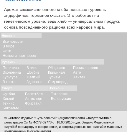
Аромат свежеиспеченного хлеба повышает уровень
эндорфинов, гормонов счастья. Это работает на
генетическом уровне, ведь хлеб — универсальный продукт,
основа повседневного рациона всех народов мира.
Новости
Все новости
В мире
Фото
Новости партнеров
Рубрики
Политика
В кино
Общество
Происшествия
Экономика
Шоубиз
Криминал
Авто
Культура
Желтый
Туризм
Хайтек
В театр
Здоровье
Сад-огород
Спорт
Регионы
Футбол
Баскетбол
Татарстан
Хоккей
Автоспорт
Белоруссия
Теннис
Фристайл
Бокс/ММА
© Сетевое издание "Суть событий" (argumentiru.com) Свидетельство о
регистрации Эл № ФС77-62778 от 18.08.2015 года. Выдано Федеральной
службой по надзору в сфере связи, информационных технологий и массовых
коммуникаций (Роскомнадзор).