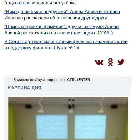
"гадкого провинциального утёнка"
"Никогда не были подругами": Алена Апина и Татьяна
Иванова рассказали об отношении друг к другу
"Помогла громкая фамилия": друзья экс-мужа Алены
Апиной рассказали о его госпитализации с COVID
В Сети стартовал масштабный флешмоб знаменитостей
в поддержку фильма «Шугалей-2»
101
Выделите ошибку и отправьте по
CTRL+ENTER
gu / gu
КАРТИНА ДНЯ