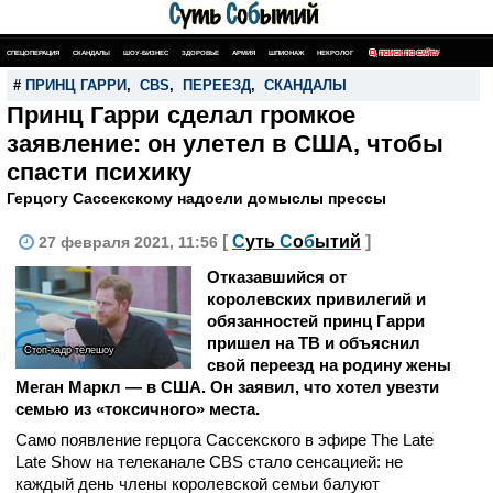
СПЕЦОПЕРАЦИЯ
СКАНДАЛЫ
ШОУ-БИЗНЕС
ЗДОРОВЬЕ
АРМИЯ
ШПИОНАЖ
НЕКРОЛОГ
ПОИСК ПО САЙТУ
#
ПРИНЦ ГАРРИ
,
CBS
,
ПЕРЕЕЗД
,
СКАНДАЛЫ
Принц Гарри сделал громкое
заявление: он улетел в США, чтобы
спасти психику
Герцогу Сассекскому надоели домыслы прессы
[
С
уть
С
о
б
ытий
]
27 февраля 2021, 11:56
Отказавшийся от
королевских привилегий и
обязанностей принц Гарри
пришел на ТВ и объяснил
Стоп-кадр телешоу
свой переезд на родину жены
Меган Маркл — в США. Он заявил, что хотел увезти
семью из «токсичного» места.
Само появление герцога Сассекского в эфире The Late
Late Show на телеканале CBS стало сенсацией: не
каждый день члены королевской семьи балуют