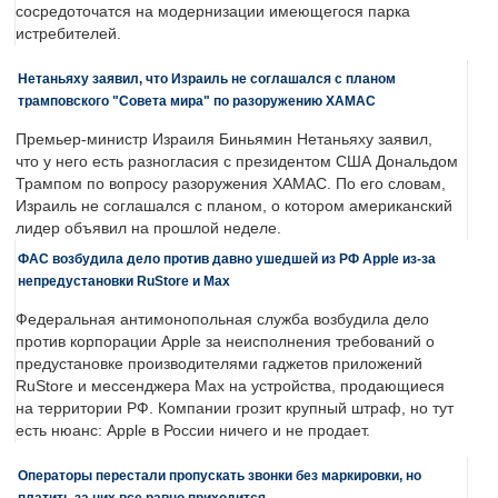
сосредоточатся на модернизации имеющегося парка
истребителей.
Нетаньяху заявил, что Израиль не соглашался с планом
трамповского "Совета мира" по разоружению ХАМАС
Премьер-министр Израиля Биньямин Нетаньяху заявил,
что у него есть разногласия с президентом США Дональдом
Трампом по вопросу разоружения ХАМАС. По его словам,
Израиль не соглашался с планом, о котором американский
лидер объявил на прошлой неделе.
ФАС возбудила дело против давно ушедшей из РФ Apple из-за
непредустановки RuStore и Max
Федеральная антимонопольная служба возбудила дело
против корпорации Apple за неисполнения требований о
предустановке производителями гаджетов приложений
RuStore и мессенджера Max на устройства, продающиеся
на территории РФ. Компании грозит крупный штраф, но тут
есть нюанс: Apple в России ничего и не продает.
Операторы перестали пропускать звонки без маркировки, но
платить за них все равно приходится