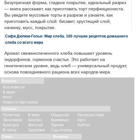
Безупречная форма, гладкое покрытие, идеальный разрез
— книга расскажет, как приготовить торт перфекциониста.
Вы увидите муссовые торты в разрезе и узнаете, как
приготовить каждый слой: бисквит, хрустящий слой,
начинку, мусс, покрытие.
Софи Дюпюи-Голье: Мир хлеба. 100 лучших рецептов домашнего
хлеба со всего мира
Аромат свежеиспеченного хлеба повышает уровень
эндорфинов, гормонов счастья. Это работает на
генетическом уровне, ведь хлеб — универсальный продукт,
основа повседневного рациона всех народов мира.
Новости
Все новости
В мире
Фото
Новости партнеров
Рубрики
Политика
В кино
Общество
Происшествия
Экономика
Шоубиз
Криминал
Авто
Культура
Желтый
Туризм
Хайтек
В театр
Здоровье
Сад-огород
Спорт
Регионы