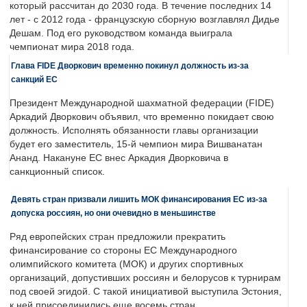
который рассчитан до 2030 года. В течение последних 14
лет - с 2012 года - французскую сборную возглавлял Дидье
Дешам. Под его руководством команда выиграла
чемпионат мира 2018 года.
Глава FIDE Дворкович временно покинул должность из-за
санкций ЕС
Президент Международной шахматной федерации (FIDE)
Аркадий Дворкович объявил, что временно покидает свою
должность. Исполнять обязанности главы организации
будет его заместитель, 15-й чемпион мира Вишванатан
Ананд. Накануне ЕС внес Аркадия Дворковича в
санкционный список.
Девять стран призвали лишить МОК финансирования ЕС из-за
допуска россиян, но они очевидно в меньшинстве
Ряд европейских стран предложили прекратить
финансирование со стороны ЕС Международного
олимпийского комитета (МОК) и других спортивных
организаций, допустивших россиян и белорусов к турнирам
под своей эгидой. С такой инициативой выступила Эстония,
к ней присоединились еще восемь стран.