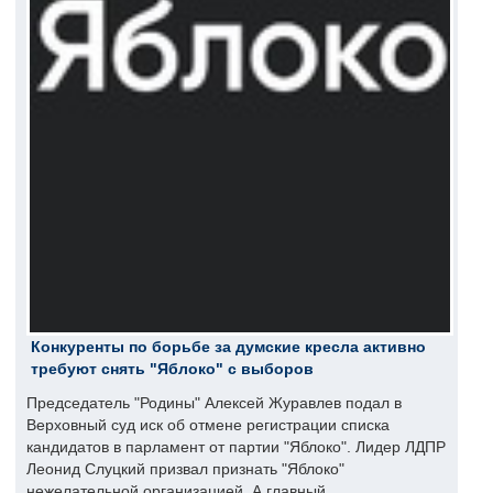
Конкуренты по борьбе за думские кресла активно
требуют снять "Яблоко" с выборов
Председатель "Родины" Алексей Журавлев подал в
Верховный суд иск об отмене регистрации списка
кандидатов в парламент от партии "Яблоко". Лидер ЛДПР
Леонид Слуцкий призвал признать "Яблоко"
нежелательной организацией. А главный