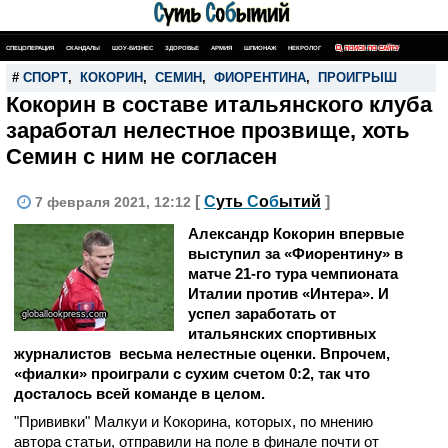
СПЕЦОПЕРАЦИЯ
СКАНДАЛЫ
ШОУ-БИЗНЕС
ЗДОРОВЬЕ
АРМИЯ
ШПИОНАЖ
НЕКРОЛОГ
ПОИСК ПО САЙТУ
#
СПОРТ
,
КОКОРИН
,
СЕМИН
,
ФИОРЕНТИНА
,
ПРОИГРЫШ
Кокорин в составе итальянского клуба
заработал нелестное прозвище, хоть
Семин с ним не согласен
[
С
уть
С
о
б
ытий
]
7 февраля 2021, 12:12
Александр Кокорин впервые
выступил за «Фиорентину» в
матче 21-го тура чемпионата
Италии против «Интера». И
успел заработать от
globallookpress.com
итальянских спортивных
журналистов весьма нелестные оценки. Впрочем,
«фиалки» проиграли с сухим счетом 0:2, так что
досталось всей команде в целом.
"Прививки" Малкуи и Кокорина, которых, по мнению
автора статьи, отправили на поле в финале почти от