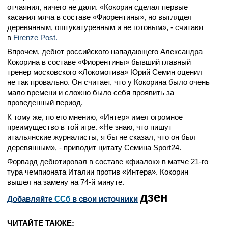
отчаяния, ничего не дали. «Кокорин сделал первые
касания мяча в составе «Фиорентины», но выглядел
деревянным, оштукатуренным и не готовым», - считают
в
Firenze Post.
Впрочем, дебют российского нападающего Александра
Кокорина в составе «Фиорентины» бывший главный
тренер московского «Локомотива» Юрий Семин оценил
не так провально. Он считает, что у Кокорина было очень
мало времени и сложно было себя проявить за
проведенный период.
К тому же, по его мнению, «Интер» имел огромное
преимущество в той игре. «Не знаю, что пишут
итальянские журналисты, я бы не сказал, что он был
деревянным», - приводит цитату Семина Sport24.
Форвард дебютировал в составе «фиалок» в матче 21-го
тура чемпионата Италии против «Интера». Кокорин
вышел на замену на 74-й минуте.
дзен
Добавляйте
CСб
в свои источники
ЧИТАЙТЕ ТАКЖЕ: