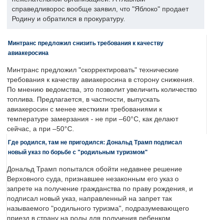
справедливорос вообще заявил, что "Яблоко" продает
Родину и обратился в прокуратуру.
Минтранс предложил снизить требования к качеству
авиакеросина
Минтранс предложил "скорректировать" технические
требования к качеству авиакеросина в сторону снижения.
По мнению ведомства, это позволит увеличить количество
топлива. Предлагается, в частности, выпускать
авиакеросин с менее жесткими требованиями к
температуре замерзания - не при –60°C, как делают
сейчас, а при –50°C.
Где родился, там не пригодился: Дональд Трамп подписал
новый указ по борьбе с "родильным туризмом"
Дональд Трамп попытался обойти недавнее решение
Верховного суда, признавшее незаконным его указ о
запрете на получение гражданства по праву рождения, и
подписал новый указ, направленный на запрет так
называемого "родильного туризма", подразумевающего
приезд в страну на роды для получения ребенком