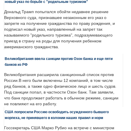
новый указ по борьбе с "родильным туризмом"
Дональд Трамп попытался обойти недавнее решение
Верховного суда, признавшее незаконным его указ о
запрете на получение гражданства по праву рождения, и
подписал новый указ, направленный на запрет так
называемого "родильного туризма", подразумевающего
приезд в страну на роды для получения ребенком
американского гражданства.
Великобритания ввела санкции против Озон банка и еще пяти
банков из РФ
Великобритания расширила санкционный список против
России.В него были включены 12 компаний, в том числе
ряд банков, а также одно физическое лицо и шесть судов.
Под санкции попал, в частности Озон банк. Там заявили,
что банк продолжает работать в обычном режиме, санкции
не повлияют на его работу.
США попросили Россию освободить осужденного бывшего
морпеха, не принявшего в колонии наших правил и норм
Госсекретарь США Марко Рубио на встрече с министром