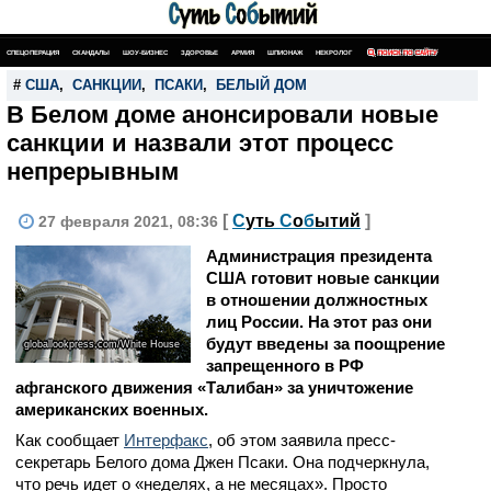
СПЕЦОПЕРАЦИЯ
СКАНДАЛЫ
ШОУ-БИЗНЕС
ЗДОРОВЬЕ
АРМИЯ
ШПИОНАЖ
НЕКРОЛОГ
ПОИСК ПО САЙТУ
#
США
,
САНКЦИИ
,
ПСАКИ
,
БЕЛЫЙ ДОМ
В Белом доме анонсировали новые
санкции и назвали этот процесс
непрерывным
[
С
уть
С
о
б
ытий
]
27 февраля 2021, 08:36
Администрация президента
США готовит новые санкции
в отношении должностных
лиц России. На этот раз они
будут введены за поощрение
globallookpress.com/White House
запрещенного в РФ
афганского движения «Талибан» за уничтожение
американских военных.
Как сообщает
Интерфакс
, об этом заявила пресс-
секретарь Белого дома Джен Псаки. Она подчеркнула,
что речь идет о «неделях, а не месяцах». Просто