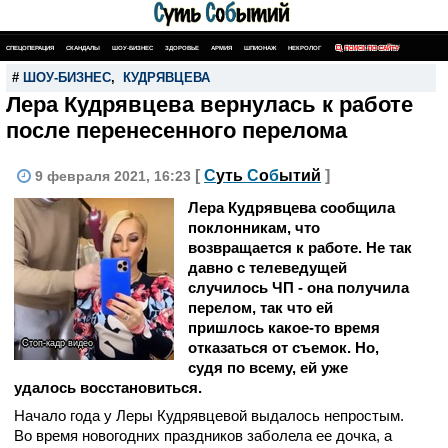
СПЕЦОПЕРАЦИЯ
СКАНДАЛЫ
ШОУ-БИЗНЕС
ЗДОРОВЬЕ
АРМИЯ
ШПИОНАЖ
НЕКРОЛОГ
ПОИСК ПО САЙТУ
#
ШОУ-БИЗНЕС
,
КУДРЯВЦЕВА
Лера Кудрявцева вернулась к работе
после перенесенного перелома
[
С
уть
С
о
б
ытий
]
9 февраля 2021, 16:23
Лера Кудрявцева сообщила
поклонникам, что
возвращается к работе. Не так
давно с телеведущей
случилось ЧП - она получила
перелом, так что ей
пришлось какое-то время
Стоп-кадр видео
отказаться от съемок. Но,
судя по всему, ей уже
удалось восстановиться.
Начало года у Леры Кудрявцевой выдалось непростым.
Во время новогодних праздников заболела ее дочка, а