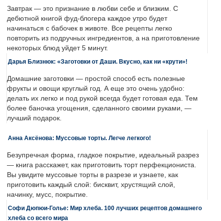
Завтрак — это признание в любви себе и близким. С
дебютной книгой фуд-блогера каждое утро будет
начинаться с бабочек в животе. Все рецепты легко
повторить из подручных ингредиентов, а на приготовление
некоторых блюд уйдет 5 минут.
Дарья Близнюк: «Заготовки от Даши. Вкусно, как ни «крути»!
Домашние заготовки — простой способ есть полезные
фрукты и овощи круглый год. А еще это очень удобно:
делать их легко и под рукой всегда будет готовая еда. Тем
более баночка угощения, сделанного своими руками, —
лучший подарок.
Анна Аксёнова: Муссовые торты. Легче легкого!
Безупречная форма, гладкое покрытие, идеальный разрез
— книга расскажет, как приготовить торт перфекциониста.
Вы увидите муссовые торты в разрезе и узнаете, как
приготовить каждый слой: бисквит, хрустящий слой,
начинку, мусс, покрытие.
Софи Дюпюи-Голье: Мир хлеба. 100 лучших рецептов домашнего
хлеба со всего мира