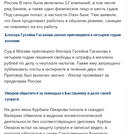
России.В него были включены 12 компаний, в том числе
ряд банков, а также одно физическое лицо и шесть судов.
Под санкции попал, в частности Озон банк. Там заявили,
что банк продолжает работать в обычном режиме, санкции
не повлияют на его работу.
Блогера Гусейна Гасанова заочно приговорили к четырем годам
колонии
Суд в Москве приговорил блогера Гусейна Гасанова к
четырем годам лишения свободы и штрафу в миллион
рублей по делу о неуплате налогов. Также ему запрещено
публиковать посты в интернете в течение двух лет.
Приговор был вынесен заочно - блогер проживает за
пределами России.
Омаров обратился за помощью к Бастрыкину в деле своей
супруги
На днях жена Курбана Омарова попала в скандал.
Валерию обвинили в ведении косметологической
деятельности без соответствующего диплома. Курбан
Омаров встал на защиту супруги и записал видео, в
котором обратился к главе Следственного Комитета