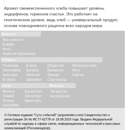
Аромат свежеиспеченного хлеба повышает уровень
эндорфинов, гормонов счастья. Это работает на
генетическом уровне, ведь хлеб — универсальный продукт,
основа повседневного рациона всех народов мира.
Новости
Все новости
В мире
Фото
Новости партнеров
Рубрики
Политика
В кино
Общество
Происшествия
Экономика
Шоубиз
Криминал
Авто
Культура
Желтый
Туризм
Хайтек
В театр
Здоровье
Сад-огород
Спорт
Регионы
Футбол
Баскетбол
Татарстан
Хоккей
Автоспорт
Белоруссия
Теннис
Фристайл
Бокс/ММА
© Сетевое издание "Суть событий" (argumentiru.com) Свидетельство о
регистрации Эл № ФС77-62778 от 18.08.2015 года. Выдано Федеральной
службой по надзору в сфере связи, информационных технологий и массовых
коммуникаций (Роскомнадзор).