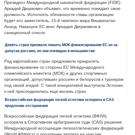
Президент Международной шахматной федерации (FIDE)
Аркадий Дворкович объявил, что временно покидает свою
должность. Исполнять обязанности главы организации
будет его заместитель, 15-й чемпион мира Вишванатан
Ананд. Накануне ЕС внес Аркадия Дворковича в
санкционный список.
Девять стран призвали лишить МОК финансирования ЕС из-за
допуска россиян, но они очевидно в меньшинстве
Ряд европейских стран предложили прекратить
финансирование со стороны ЕС Международного
олимпийского комитета (МОК) и других спортивных
организаций, допустивших россиян и белорусов к турнирам
под своей эгидой. С такой инициативой выступила Эстония,
к ней присоединились еще восемь стран.
Всероссийская федерация легкой атлетики оспорила в CAS
продление отстранения
Всероссийская федерация легкой атлетики (ВФЛА)
оспорила в Спортивном арбитражном суде (CAS) решение
Международной ассоциации легкоатлетических федераций
(World Athletics) о продлении запрета на участие