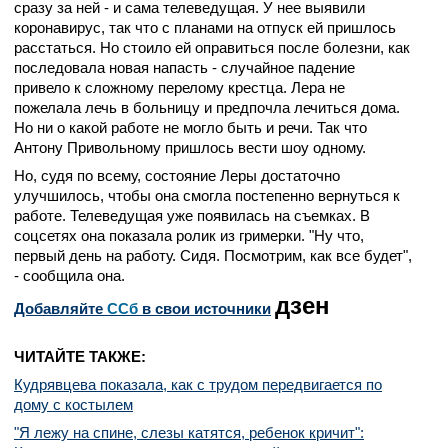
сразу за ней - и сама телеведущая. У нее выявили
коронавирус, так что с планами на отпуск ей пришлось
расстаться. Но стоило ей оправиться после болезни, как
последовала новая напасть - случайное падение
привело к сложному перелому крестца. Лера не
пожелала лечь в больницу и предпочла лечиться дома.
Но ни о какой работе не могло быть и речи. Так что
Антону Привольному пришлось вести шоу одному.
Но, судя по всему, состояние Леры достаточно
улучшилось, чтобы она смогла постепенно вернуться к
работе. Телеведущая уже появилась на съемках. В
соцсетях она показала ролик из гримерки. "Ну что,
первый день на работу. Сидя. Посмотрим, как все будет",
- сообщила она.
дзен
Добавляйте
CСб
в свои источники
ЧИТАЙТЕ ТАКЖЕ:
Кудрявцева показала, как с трудом передвигается по
дому с костылем
"Я лежу на спине, слезы катятся, ребенок кричит":