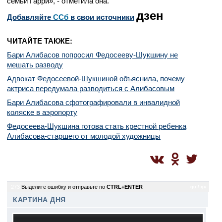
семьи Гарри», - отметила она.
дзен
Добавляйте
CСб
в свои источники
ЧИТАЙТЕ ТАКЖЕ:
Бари Алибасов попросил Федосееву-Шукшину не
мешать разводу
Адвокат Федосеевой-Шукшиной объяснила, почему
актриса передумала разводиться с Алибасовым
Бари Алибасова сфотографировали в инвалидной
коляске в аэропорту
Федосеева-Шукшина готова стать крестной ребенка
Алибасова-старшего от молодой художницы
273
Выделите ошибку и отправьте по
CTRL+ENTER
gu / gu
КАРТИНА ДНЯ