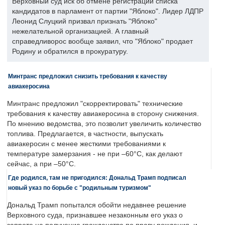
Верховный суд иск об отмене регистрации списка
кандидатов в парламент от партии "Яблоко". Лидер ЛДПР
Леонид Слуцкий призвал признать "Яблоко"
нежелательной организацией. А главный
справедливорос вообще заявил, что "Яблоко" продает
Родину и обратился в прокуратуру.
Минтранс предложил снизить требования к качеству
авиакеросина
Минтранс предложил "скорректировать" технические
требования к качеству авиакеросина в сторону снижения.
По мнению ведомства, это позволит увеличить количество
топлива. Предлагается, в частности, выпускать
авиакеросин с менее жесткими требованиями к
температуре замерзания - не при –60°C, как делают
сейчас, а при –50°C.
Где родился, там не пригодился: Дональд Трамп подписал
новый указ по борьбе с "родильным туризмом"
Дональд Трамп попытался обойти недавнее решение
Верховного суда, признавшее незаконным его указ о