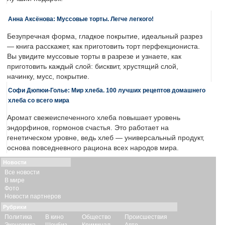
Анна Аксёнова: Муссовые торты. Легче легкого!
Безупречная форма, гладкое покрытие, идеальный разрез
— книга расскажет, как приготовить торт перфекциониста.
Вы увидите муссовые торты в разрезе и узнаете, как
приготовить каждый слой: бисквит, хрустящий слой,
начинку, мусс, покрытие.
Софи Дюпюи-Голье: Мир хлеба. 100 лучших рецептов домашнего
хлеба со всего мира
Аромат свежеиспеченного хлеба повышает уровень
эндорфинов, гормонов счастья. Это работает на
генетическом уровне, ведь хлеб — универсальный продукт,
основа повседневного рациона всех народов мира.
Новости
Все новости
В мире
Фото
Новости партнеров
Рубрики
Политика
В кино
Общество
Происшествия