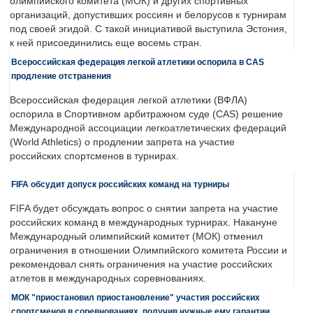
олимпийского комитета (МОК) и других спортивных
организаций, допустивших россиян и белорусов к турнирам
под своей эгидой. С такой инициативой выступила Эстония,
к ней присоединились еще восемь стран.
Всероссийская федерация легкой атлетики оспорила в CAS
продление отстранения
Всероссийская федерация легкой атлетики (ВФЛА)
оспорила в Спортивном арбитражном суде (CAS) решение
Международной ассоциации легкоатлетических федераций
(World Athletics) о продлении запрета на участие
российских спортсменов в турнирах.
FIFA обсудит допуск российских команд на турниры
FIFA будет обсуждать вопрос о снятии запрета на участие
российских команд в международных турнирах. Накануне
Международный олимпийский комитет (МОК) отменил
ограничения в отношении Олимпийского комитета России и
рекомендовал снять ограничения на участие российских
атлетов в международных соревнованиях.
МОК "приостановил приостановление" участия российских
спортсменов в соревнованиях, получив нужные ему гарантии