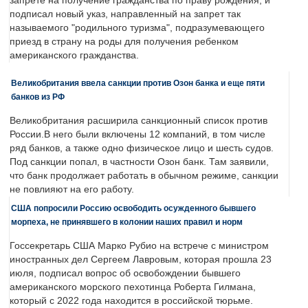
запрете на получение гражданства по праву рождения, и
подписал новый указ, направленный на запрет так
называемого "родильного туризма", подразумевающего
приезд в страну на роды для получения ребенком
американского гражданства.
Великобритания ввела санкции против Озон банка и еще пяти
банков из РФ
Великобритания расширила санкционный список против
России.В него были включены 12 компаний, в том числе
ряд банков, а также одно физическое лицо и шесть судов.
Под санкции попал, в частности Озон банк. Там заявили,
что банк продолжает работать в обычном режиме, санкции
не повлияют на его работу.
США попросили Россию освободить осужденного бывшего
морпеха, не принявшего в колонии наших правил и норм
Госсекретарь США Марко Рубио на встрече с министром
иностранных дел Сергеем Лавровым, которая прошла 23
июля, подписал вопрос об освобождении бывшего
американского морского пехотинца Роберта Гилмана,
который с 2022 года находится в российской тюрьме.