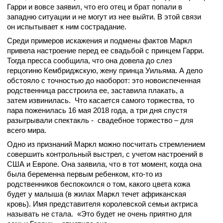
Гарри и вовсе заявил, что его отец и брат попали в
западню ситуации и не могут из нее выйти. В этой связи
он испытывает к ним сострадание.
Среди примеров искажения и подмены фактов Маркл
привела настроение перед ее свадьбой с принцем Гарри.
Тогда пресса сообщила, что она довела до слез
герцогиню Кембриджскую, жену принца Уильяма. А дело
обстояло с точностью до наоборот: это новоиспеченная
родственница расстроила ее, заставила плакать, а
затем извинилась. Что касается самого торжества, то
пара поженилась 16 мая 2018 года, а три дня спустя
разыгрывали спектакль - свадебное торжество – для
всего мира.
Одно из признаний Маркл можно посчитать стремлением
совершить контрольный выстрел, с учетом настроений в
США и Европе. Она заявила, что в тот момент, когда она
была беременна первым ребенком, кто-то из
родственников беспокоился о том, какого цвета кожа
будет у малыша (в жилах Маркл течет африканская
кровь). Имя представителя королевской семьи актриса
называть не стала. «Это будет не очень приятно для