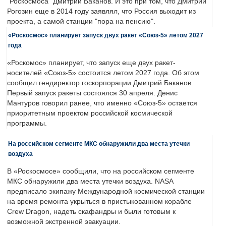
"Роскосмоса" Дмитрий Баканов. И это при том, что Дмитрий
Рогозин еще в 2014 году заявлял, что Россия выходит из
проекта, а самой станции "пора на пенсию".
«Роскосмос» планирует запуск двух ракет «Союз-5» летом 2027
года
«Роскомос» планирует, что запуск еще двух ракет-
носителей «Союз-5» состоится летом 2027 года. Об этом
сообщил гендиректор госкорпорации Дмитрий Баканов.
Первый запуск ракеты состоялся 30 апреля. Денис
Мантуров говорил ранее, что именно «Союз-5» остается
приоритетным проектом российской космической
программы.
На российском сегменте МКС обнаружили два места утечки
воздуха
В «Роскосмосе» сообщили, что на российском сегменте
МКС обнаружили два места утечки воздуха. NASA
предписало экипажу Международной космической станции
на время ремонта укрыться в пристыкованном корабле
Crew Dragon, надеть скафандры и были готовым к
возможной экстренной эвакуации.