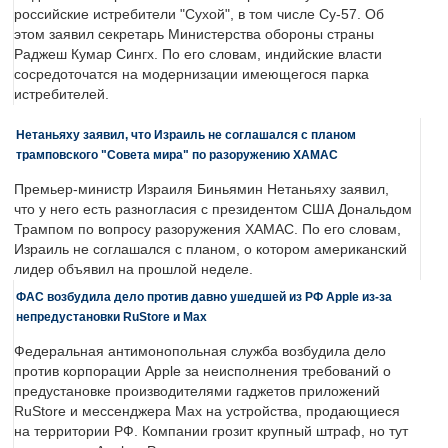
российские истребители "Сухой", в том числе Су-57. Об
этом заявил секретарь Министерства обороны страны
Раджеш Кумар Сингх. По его словам, индийские власти
сосредоточатся на модернизации имеющегося парка
истребителей.
Нетаньяху заявил, что Израиль не соглашался с планом
трамповского "Совета мира" по разоружению ХАМАС
Премьер-министр Израиля Биньямин Нетаньяху заявил,
что у него есть разногласия с президентом США Дональдом
Трампом по вопросу разоружения ХАМАС. По его словам,
Израиль не соглашался с планом, о котором американский
лидер объявил на прошлой неделе.
ФАС возбудила дело против давно ушедшей из РФ Apple из-за
непредустановки RuStore и Max
Федеральная антимонопольная служба возбудила дело
против корпорации Apple за неисполнения требований о
предустановке производителями гаджетов приложений
RuStore и мессенджера Max на устройства, продающиеся
на территории РФ. Компании грозит крупный штраф, но тут