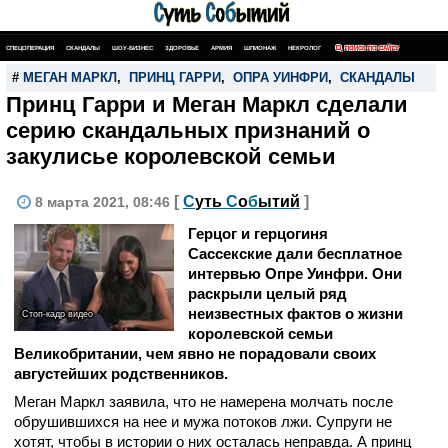
СПЕЦОПЕРАЦИЯ
СКАНДАЛЫ
ШОУ-БИЗНЕС
ЗДОРОВЬЕ
АРМИЯ
ШПИОНАЖ
НЕКРОЛОГ
ПОИСК ПО САЙТУ
#
МЕГАН МАРКЛ
,
ПРИНЦ ГАРРИ
,
ОПРА УИНФРИ
,
СКАНДАЛЫ
Принц Гарри и Меган Маркл сделали
серию скандальных признаний о
закулисье королевской семьи
[
С
уть
С
о
б
ытий
]
8 марта 2021, 08:46
Герцог и герцогиня
Сассекские дали бесплатное
интервью Опре Уинфри. Они
раскрыли целый ряд
неизвестных фактов о жизни
Стоп-кадр видео
королевской семьи
Великобритании, чем явно не порадовали своих
августейших родственников.
Меган Маркл заявила, что не намерена молчать после
обрушившихся на нее и мужа потоков лжи. Супруги не
хотят, чтобы в истории о них осталась неправда. А принц