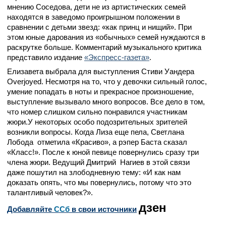
мнению Соседова, дети не из артистических семей
находятся в заведомо проигрышном положении в
сравнении с детьми звезд: «как принц и нищий». При
этом юные дарования из «обычных» семей нуждаются в
раскрутке больше. Комментарий музыкального критика
представило издание
«Экспресс-газета»
.
Елизавета выбрала для выступления Стиви Уандера
Overjoyed. Несмотря на то, что у девочки сильный голос,
умение попадать в ноты и прекрасное произношение,
выступление вызывало много вопросов. Все дело в том,
что номер слишком сильно понравился участникам
жюри.У некоторых особо подозрительных зрителей
возникли вопросы. Когда Лиза еще пела, Светлана
Лобода отметила «Красиво», а рэпер Баста сказал
«Класс!». После к юной певице повернулись сразу три
члена жюри. Ведущий Дмитрий Нагиев в этой связи
даже пошутил на злободневную тему: «И как нам
доказать опять, что мы повернулись, потому что это
талантливый человек?».
дзен
Добавляйте
CСб
в свои источники