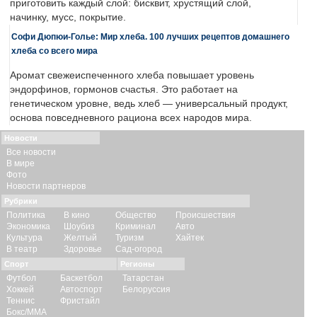
приготовить каждый слой: бисквит, хрустящий слой,
начинку, мусс, покрытие.
Софи Дюпюи-Голье: Мир хлеба. 100 лучших рецептов домашнего
хлеба со всего мира
Аромат свежеиспеченного хлеба повышает уровень
эндорфинов, гормонов счастья. Это работает на
генетическом уровне, ведь хлеб — универсальный продукт,
основа повседневного рациона всех народов мира.
Новости
Все новости
В мире
Фото
Новости партнеров
Рубрики
Политика
В кино
Общество
Происшествия
Экономика
Шоубиз
Криминал
Авто
Культура
Желтый
Туризм
Хайтек
В театр
Здоровье
Сад-огород
Спорт
Регионы
Футбол
Баскетбол
Татарстан
Хоккей
Автоспорт
Белоруссия
Теннис
Фристайл
Бокс/ММА