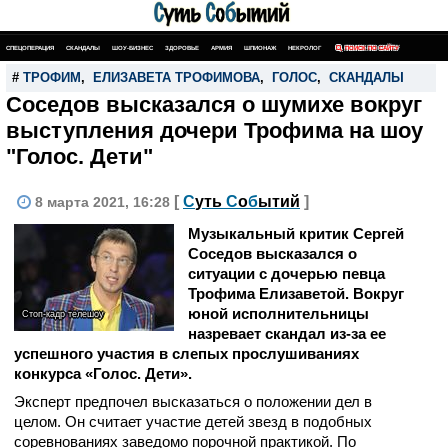
СПЕЦОПЕРАЦИЯ
СКАНДАЛЫ
ШОУ-БИЗНЕС
ЗДОРОВЬЕ
АРМИЯ
ШПИОНАЖ
НЕКРОЛОГ
ПОИСК ПО САЙТУ
#
ТРОФИМ
,
ЕЛИЗАВЕТА ТРОФИМОВА
,
ГОЛОС
,
СКАНДАЛЫ
Соседов высказался о шумихе вокруг
выступления дочери Трофима на шоу
"Голос. Дети"
[
С
уть
С
о
б
ытий
]
8 марта 2021, 16:28
Музыкальный критик Сергей
Соседов высказался о
ситуации с дочерью певца
Трофима Елизаветой. Вокруг
юной исполнительницы
Стоп-кадр телешоу
назревает скандал из-за ее
успешного участия в слепых прослушиваниях
конкурса «Голос. Дети».
Эксперт предпочел высказаться о положении дел в
целом. Он считает участие детей звезд в подобных
соревнованиях заведомо порочной практикой. По