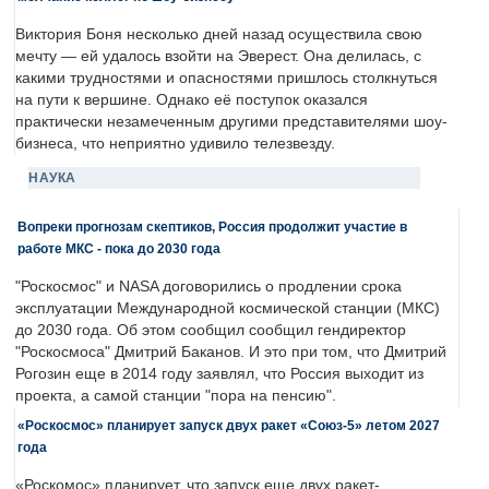
Виктория Боня несколько дней назад осуществила свою
мечту — ей удалось взойти на Эверест. Она делилась, с
какими трудностями и опасностями пришлось столкнуться
на пути к вершине. Однако её поступок оказался
практически незамеченным другими представителями шоу-
бизнеса, что неприятно удивило телезвезду.
НАУКА
Вопреки прогнозам скептиков, Россия продолжит участие в
работе МКС - пока до 2030 года
"Роскосмос" и NASA договорились о продлении срока
эксплуатации Международной космической станции (МКС)
до 2030 года. Об этом сообщил сообщил гендиректор
"Роскосмоса" Дмитрий Баканов. И это при том, что Дмитрий
Рогозин еще в 2014 году заявлял, что Россия выходит из
проекта, а самой станции "пора на пенсию".
«Роскосмос» планирует запуск двух ракет «Союз-5» летом 2027
года
«Роскомос» планирует, что запуск еще двух ракет-