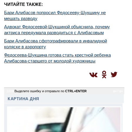
ЧИТАЙТЕ ТАКЖЕ:
Бари Алибасов попросил Федосееву-Шукшину не
мешать разводу
Адвокат Федосеевой-Шукшиной объяснила, почему
актриса передумала разводиться с Алибасовым
Бари Алибасова сфотографировали в инвалидной
коляске в аэропорту
Федосеева-Шукшина готова стать крестной ребенка
Алибасова-старшего от молодой художницы
1009
Выделите ошибку и отправьте по
CTRL+ENTER
gu / gu
КАРТИНА ДНЯ