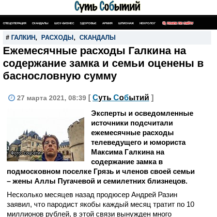
СПЕЦОПЕРАЦИЯ
СКАНДАЛЫ
ШОУ-БИЗНЕС
ЗДОРОВЬЕ
АРМИЯ
ШПИОНАЖ
НЕКРОЛОГ
ПОИСК ПО САЙТУ
#
ГАЛКИН
,
РАСХОДЫ
,
СКАНДАЛЫ
Ежемесячные расходы Галкина на
содержание замка и семьи оценены в
баснословную сумму
[
С
уть
С
о
б
ытий
]
27 марта 2021, 08:39
Эксперты и осведомленные
источники подсчитали
ежемесячные расходы
телеведущего и юмориста
Максима Галкина на
Фото: соцсети
содержание замка в
подмосковном поселке Грязь и членов своей семьи
– жены Аллы Пугачевой и семилетних близнецов.
Несколько месяцев назад продюсер Андрей Разин
заявил, что пародист якобы каждый месяц тратит по 10
миллионов рублей, в этой связи вынужден много