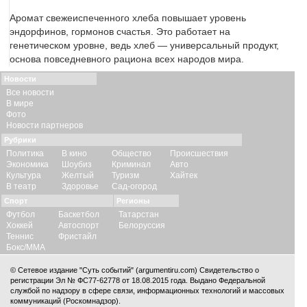
Аромат свежеиспеченного хлеба повышает уровень
эндорфинов, гормонов счастья. Это работает на
генетическом уровне, ведь хлеб — универсальный продукт,
основа повседневного рациона всех народов мира.
Новости
Все новости
В мире
Фото
Новости партнеров
Рубрики
Политика
В кино
Общество
Происшествия
Экономика
Шоубиз
Криминал
Авто
Культура
Желтый
Туризм
Хайтек
В театр
Здоровье
Сад-огород
Спорт
Регионы
Футбол
Баскетбол
Татарстан
Хоккей
Автоспорт
Белоруссия
Теннис
Фристайл
Бокс/ММА
© Сетевое издание "Суть событий" (argumentiru.com) Свидетельство о
регистрации Эл № ФС77-62778 от 18.08.2015 года. Выдано Федеральной
службой по надзору в сфере связи, информационных технологий и массовых
коммуникаций (Роскомнадзор).