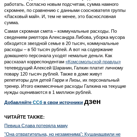
работать. Согласно новым подсчетам, сумма намного
скромнее, по сравнению с данными сооснователя группы
«Ласковый май». И, тем не менее, это баснословная
сумма.
Самая скромная смета – коммунальные расходы. По
сведениям риелтора Александра Либова, уборка мусора
обходится звездной семье в 20 тысяч, коммунальные
расходы – в 50 тысяч рублей. А вот на содержание
домашнего персонала уходят немалые деньги. Как
рассказал корреспондентам
«Комсомольской правды»
телеведущий Алексей Шаранин, Галкин платит личному
повару 120 тысяч рублей. Также в доме живут
репетиторы для детей Гарри и Лизы, их персональный
тренер. Итого ежемесячные расходы Галкина на текущие
нужды оцениваются в 1 миллион рублей.
дзен
Добавляйте
CСб
в свои источники
ЧИТАЙТЕ ТАКЖЕ:
Певица Слава потеряла маму
"Она отвратительна, но незаменима": Кушанашвили не