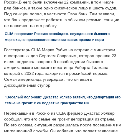
России.В него были включены 12 компаний, в том числе
ряд банков, а также одно физическое лицо и шесть судов.
Под санкции попал, в частности Озон банк. Там заявили,
что банк продолжает работать в обычном режиме, санкции
не повлияют на его работу.
США попросили Россию освободить осужденного бывшего
морпеха, не принявшего в колонии наших правил и норм
Госсекретарь США Марко Рубио на встрече с министром
иностранных дел Сергеем Лавровым, которая прошла 23
июля, подписал вопрос об освобождении бывшего
американского морского пехотинца Роберта Гилмана,
который с 2022 года находится в российской тюрьме.
Семья американца утверждает, что он впал в
диссоциативный ступор.
"Веселый молочник" Джастас Уолкер заявил, что депортация его
семье не грозит, и он подает на гражданство РФ
Переехавший в Россию из США фермер Джастас Уолкер
сообщил, что его семье не грозит депортация из страны.
По его словам, ситуация разрешилась после посещения им
миграционной службы. Он добавил, что подает заявление