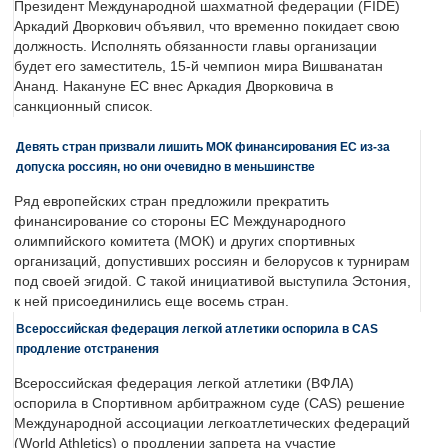
Президент Международной шахматной федерации (FIDE)
Аркадий Дворкович объявил, что временно покидает свою
должность. Исполнять обязанности главы организации
будет его заместитель, 15-й чемпион мира Вишванатан
Ананд. Накануне ЕС внес Аркадия Дворковича в
санкционный список.
Девять стран призвали лишить МОК финансирования ЕС из-за
допуска россиян, но они очевидно в меньшинстве
Ряд европейских стран предложили прекратить
финансирование со стороны ЕС Международного
олимпийского комитета (МОК) и других спортивных
организаций, допустивших россиян и белорусов к турнирам
под своей эгидой. С такой инициативой выступила Эстония,
к ней присоединились еще восемь стран.
Всероссийская федерация легкой атлетики оспорила в CAS
продление отстранения
Всероссийская федерация легкой атлетики (ВФЛА)
оспорила в Спортивном арбитражном суде (CAS) решение
Международной ассоциации легкоатлетических федераций
(World Athletics) о продлении запрета на участие