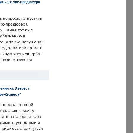
ить его экс-продюсера
в попросил отпустить
экс-продюсера
у. Ранее тот был
 обвинению в
е, а также нарушении
редставители артиста
льшую часть ущерба -
днако, отказался
ении на Эверест:
оу-бизнесу"
я несколько дней
твила свою мечту —
ойти на Эверест. Она
акими трудностями и
пришлось столкнуться