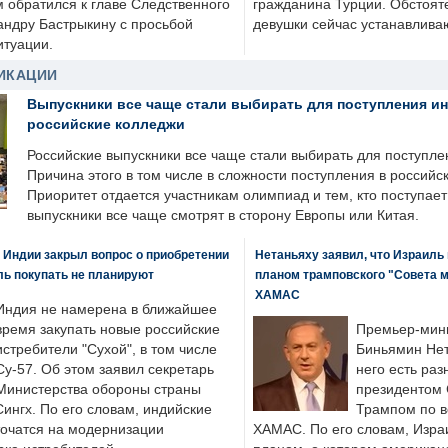
м обратился к главе Следственного
гражданина Турции. Обстоят
андру Бастрыкину с просьбой
девушки сейчас устанавлива
итуации.
ИКАЦИИ
Выпускники все чаще стали выбирать для поступления и
российские колледжи
Российские выпускники все чаще стали выбирать для поступле
Причина этого в том числе в сложности поступления в российс
Приоритет отдается участникам олимпиад и тем, кто поступает 
выпускники все чаще смотрят в сторону Европы или Китая.
 Индии закрыл вопрос о приобретении
Нетаньяху заявил, что Израиль
ль покупать не планируют
планом трамповского "Совета 
ХАМАС
Индия не намерена в ближайшее
время закупать новые российские
Премьер-мин
истребители "Сухой", в том числе
Биньямин Нет
Су-57. Об этом заявил секретарь
него есть раз
Министерства обороны страны
президентом
ингх. По его словам, индийские
Трампом по в
точатся на модернизации
ХАМАС. По его словам, Изра