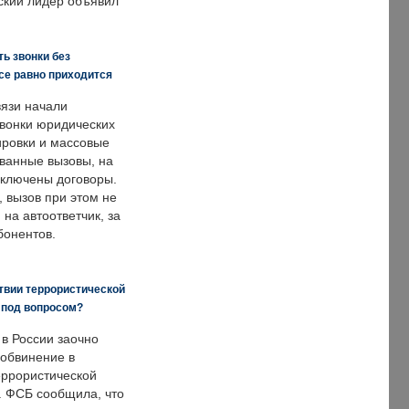
ский лидер объявил
ь звонки без
все равно приходится
язи начали
звонки юридических
ировки и массовые
ванные вызовы, на
аключены договоры.
, вызов при этом не
на автоответчик, за
бонентов.
твии террористической
 под вопросом?
 в России заочно
обвинение в
еррористической
. ФСБ сообщила, что