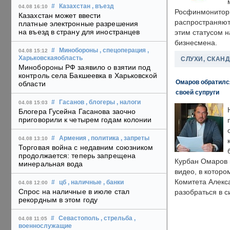
#
Казахстан
, въезд
04.08 16:10
Росфинмонитори
Казахстан может ввести
распространяютс
платные электронные разрешения
на въезд в страну для иностранцев
этим статусом 
бизнесмена.
#
Минобороны
, спецоперация
,
04.08 15:12
Харьковскаяобласть
СЛУХИ, СКАН
Минобороны РФ заявило о взятии под
контроль села Бакшеевка в Харьковской
Омаров обратилс
области
своей супруги
#
Гасанов
, блогеры
, налоги
04.08 15:03
Блогера Гусейна Гасанова заочно
приговорили к четырем годам колонии
#
Армения
, политика
, запреты
04.08 13:10
Торговая война с недавним союзником
продолжается: теперь запрещена
Курбан Омаров в
минеральная вода
видео, в которо
Комитета Алекс
#
цб
, наличные
, банки
04.08 12:00
Спрос на наличные в июле стал
разобраться в с
рекордным в этом году
#
Севастополь
, стрельба
,
04.08 11:05
военнослужащие