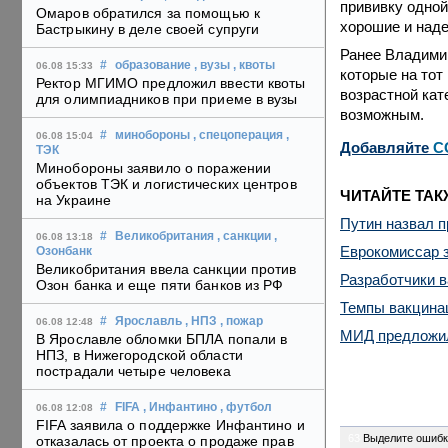
прививку одной 
Омаров обратился за помощью к
хорошие и наде
Бастрыкину в деле своей супруги
Ранее Владимир
#
образование
, вузы
, квоты
06.08 15:33
которые на тот
Ректор МГИМО предложил ввести квоты
возрастной кат
для олимпиадников при приеме в вузы
возможным.
#
минобороны
, спецоперация
,
06.08 15:04
Добавляйте
C
ТЭК
Минобороны заявило о поражении
объектов ТЭК и логистических центров
ЧИТАЙТЕ ТАК
на Украине
Путин назвал п
#
Великобритания
, санкции
,
06.08 13:18
Еврокомиссар з
Озонбанк
Великобритания ввела санкции против
Разработчики в
Озон банка и еще пяти банков из РФ
Темпы вакцинац
#
Ярославль
, НПЗ
, пожар
06.08 12:48
МИД предложил
В Ярославле обломки БПЛА попали в
НПЗ, в Нижегородской области
пострадали четыре человека
#
FIFA
, Инфантино
, футбол
06.08 12:08
FIFA заявила о поддержке Инфантино и
63
Выделите ошибк
отказалась от проекта о продаже прав