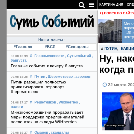
КАРТИНА ДНЯ
СПЕ
ПОИСК ПО САЙТ
Мино
пора
ТЭК и
центр
Наши ленты:
#Главная
#ВСЯ
#Скандалы
#
ПУТИН
,
ВАКЦ
Ну, на
#
Главныеновости
, Сутьсобытий
,
06.08 18:33
6августа
Главные события к вечеру 6 августа
когда 
#
Путин
, Шереметьево
, аэропорт
06.08 18:25
Путин разрешил полностью
22 марта 20
приватизировать аэропорт
Шереметьево
#
Решетников
, Wildberries
,
06.08 17:27
налоги
Минэкономразвития прорабатывает
меры поддержки предпринимателей
после атак на склады Wildberries
Стоп-кадр видео
#
Омаров
, скандалы
06.08 16:27