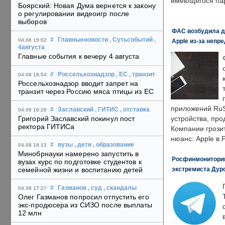
имеющегося пар
Боярский: Новая Дума вернется к закону
о регулировании видеоигр после
выборов
ФАС возбудила д
#
Главныеновости
, Сутьсобытий
,
04.08 19:02
Apple из-за непр
4августа
Главные события к вечеру 4 августа
#
Россельхознадзор
, ЕС
, транзит
04.08 18:54
Россельхознадзор вводит запрет на
транзит через Россию мяса птицы из ЕС
приложений RuS
#
Заславский
, ГИТИС
, отставка
04.08 18:28
Григорий Заславский покинул пост
устройства, пр
ректора ГИТИСа
Компании грозит
нюанс: Apple в 
#
вузы
, дети
, образование
04.08 18:13
Минобрнауки намерено запустить в
Росфинмониторинг
вузах курс по подготовке студентов к
экстремиста Дуро
семейной жизни и воспитанию детей
#
Газманов
, суд
, скандалы
04.08 17:27
Олег Газманов попросил отпустить его
экс-продюсера из СИЗО после выплаты
12 млн