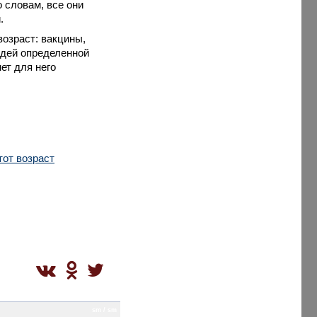
о словам, все они
.
возраст: вакцины,
юдей определенной
ет для него
тот возраст
sm / sm