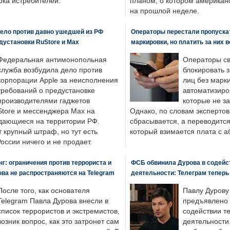
ка истребителей.
планом, о котором американ
на прошлой неделе.
ело против давно ушедшей из РФ
Операторы перестали пропускат
едустановки RuStore и Max
маркировки, но платить за них 
Федеральная антимонопольная
Операторы св
служба возбудила дело против
блокировать 
корпорации Apple за неисполнения
лиц без марк
требований о предустановке
автоматизиро
производителями гаджетов
которые не з
tore и мессенджера Max на
Однако, по словам экспертов
одающиеся на территории РФ.
сбрасывается, а переводится 
 крупный штраф, но тут есть
который взимается плата с а
России ничего и не продает.
: ограничения против террориста и
ФСБ обвинила Дурова в содейс
ва не распространяются на Telegram
деятельности: Телеграм теперь
После того, как основателя
Павлу Дурову
Telegram Павла Дурова внесли в
предъявлено 
список террористов и экстремистов,
содействии т
возник вопрос, как это затронет сам
деятельности