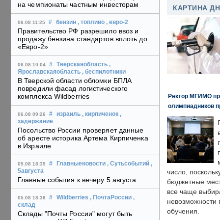
на чемпионаты частным инвесторам
КАРТИНА Д
#
бензин
, топливо
, евро-2
06.08 11:25
Правительство РФ разрешило ввоз и
продажу бензина стандартов вплоть до
«Евро-2»
#
Тверскаяобласть
,
06.08 10:04
Ярославскаяобласть
, беспилотники
В Тверской области обломки БПЛА
повредили фасад логистического
комплекса Wildberries
Ректор МГИМО пр
олимпиадников п
#
израиль
, кирпиченок
,
06.08 09:26
задержание
Посольство России проверяет данные
об аресте историка Артема Кирпиченка
в Израиле
#
Главныеновости
, Сутьсобытий
,
05.08 18:39
5августа
число, поскольк
Главные события к вечеру 5 августа
бюджетные мест
все чаще выбир
#
Wildberries
, ПочтаРоссии
,
05.08 18:38
невозможности 
склад
обучения.
Склады "Почты России" могут быть