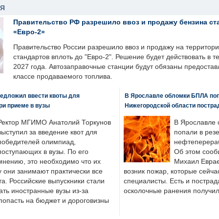
НЯ
Правительство РФ разрешило ввоз и продажу бензина ст
«Евро-2»
Правительство России разрешило ввоз и продажу на территор
стандартов вплоть до "Евро-2". Решение будет действовать в т
2027 года. Автозаправочные станции будут обязаны предоста
классе продаваемого топлива.
едложил ввести квоты для
В Ярославле обломки БПЛА поп
ри приеме в вузы
Нижегородской области постра
Ректор МГИМО Анатолий Торкунов
В Ярославле 
выступил за введение квот для
попали в рез
победителей олимпиад,
нефтеперера
поступающих в вузы. По его
Об этом сооб
мнению, это необходимо что их
Михаил Еврае
у они занимают практически все
возник пожар, которые сейча
а. Российские выпускники стали
специалисты. Есть и пострад
ать иностранные вузы из-за
осколочные ранения получил
попасть на бюджет и дороговизны