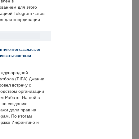
явлен в
ванием для этого
ацией Telegram чатов
ся для координации
нтино и отказалась от
пионаты частным
еждународной
тбола (FIFA) Джанни
овел встречу с
одством организации
м Рабате. На ней в
т по созданию
дажи доли прав на
рам. По итогам
держке Инфантино и