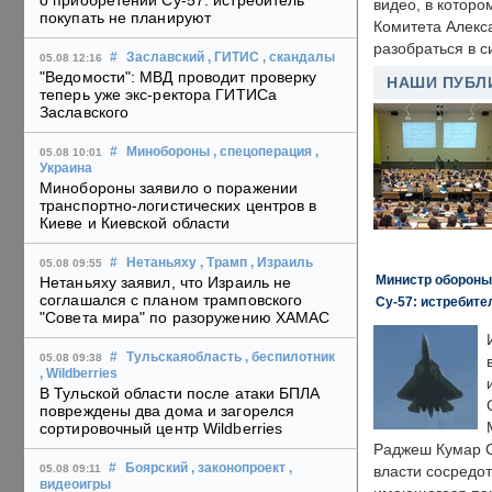
о приобретении Су-57: истребитель
видео, в которо
покупать не планируют
Комитета Алекс
разобраться в с
#
Заславский
, ГИТИС
, скандалы
05.08 12:16
"Ведомости": МВД проводит проверку
НАШИ ПУБЛ
теперь уже экс-ректора ГИТИСа
Заславского
#
Минобороны
, спецоперация
,
05.08 10:01
Украина
Минобороны заявило о поражении
транспортно-логистических центров в
Киеве и Киевской области
#
Нетаньяху
, Трамп
, Израиль
05.08 09:55
Министр обороны
Нетаньяху заявил, что Израиль не
соглашался с планом трамповского
Су-57: истребите
"Совета мира" по разоружению ХАМАС
#
Тульскаяобласть
, беспилотник
05.08 09:38
, Wildberries
В Тульской области после атаки БПЛА
повреждены два дома и загорелся
сортировочный центр Wildberries
Раджеш Кумар С
#
Боярский
, законопроект
,
05.08 09:11
власти сосредо
видеоигры