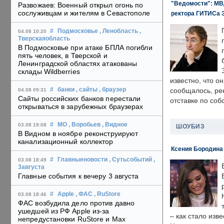
"Ведомости": МВД
Развожаев: Военный открыл огонь по
сослуживцам и жителям в Севастополе
ректора ГИТИСа 
#
Подмосковье
, Ленобласть
,
04.08 10:20
Тверскаяобласть
В Подмосковье при атаке БПЛА погибли
пять человек, в Тверской и
Ленинградской областях атакованы
склады Wildberries
известно, что о
#
банки
, сайты
, браузер
сообщалось, ре
04.08 09:31
Сайты российских банков перестали
отставке по со
открываться в зарубежных браузерах
#
МО
, Воробьев
, Видное
03.08 19:08
ШОУБИЗ
В Видном в ноябре реконструируют
канализационный коллектор
Ксения Бородина
#
Главныеновости
, Сутьсобытий
,
03.08 18:49
3августа
Главные события к вечеру 3 августа
#
Apple
, ФАС
, RuStore
03.08 18:46
ФАС возбудила дело против давно
ушедшей из РФ Apple из-за
– как стало изв
непредустановки RuStore и Max