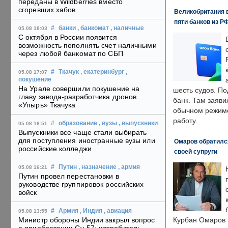
переданы в Wildberries вместо
сгоревших хабов
Великобритания в
пяти банков из Р
#
банки
, банкомат
, наличные
05.08 18:03
С октября в России появится
возможность пополнять счет наличными
через любой банкомат по СБП
#
Ткачук
, екатеринбург
,
05.08 17:07
покушение
На Урале совершили покушение на
шесть судов. По
главу завода-разработчика дронов
банк. Там заяви
«Упырь» Ткачука
обычном режиме
работу.
#
образование
, вузы
, выпускники
05.08 16:51
Выпускники все чаще стали выбирать
для поступления иностранные вузы или
Омаров обратилс
российские колледжи
своей супруги
#
Путин
, назначение
, армия
05.08 16:21
Путин провел перестановки в
руководстве группировок российских
войск
#
Армия
, Индия
, авиация
05.08 13:55
Министр обороны Индии закрыл вопрос
Курбан Омаров в