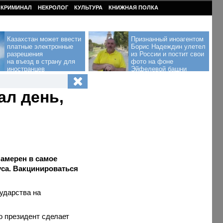
КРИМИНАЛ
НЕКРОЛОГ
КУЛЬТУРА
КНИЖНАЯ ПОЛКА
Казахстан может ввести
Признанный иноагентом
платные электронные
Борис Надеждин улетел
разрешения
из России и постит свои
на въезд в страну для
фото на фоне
иностранцев
Эйфелевой башни
ал день,
амерен в самое
са. Вакцинироваться
сударства на
о президент сделает