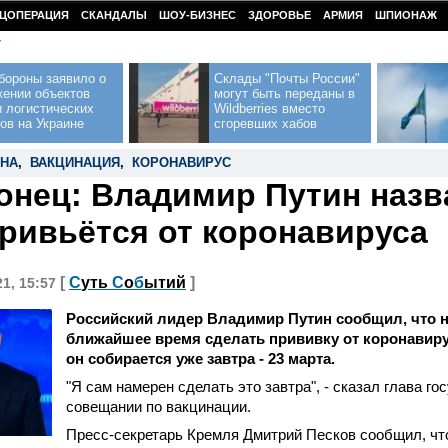
ЦОПЕРАЦИЯ
СКАНДАЛЫ
ШОУ-БИЗНЕС
ЗДОРОВЬЕ
АРМИЯ
ШПИОНАЖ
У
бороны заявило о
Склады "Почты России"
жении объектов
могут быть переданы в
 логистических
Wildberries вместо
ов на Украине
сгоревших хабов
ИНА
,
ВАКЦИНАЦИЯ
,
КОРОНАВИРУС
конец: Владимир Путин назв
привьётся от коронавируса
[
С
уть
С
о
б
ытий
]
21, 15:57
Российский лидер Владимир Путин сообщил, что н
ближайшее время сделать прививку от коронавиру
он собирается уже завтра - 23 марта.
"Я сам намерен сделать это завтра", - сказал глава го
совещании по вакцинации.
Пресс-секретарь Кремля Дмитрий Песков сообщил, чт