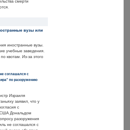
ельства смерти
ются.
ностранные вузы или
ния иностранные вузы.
кие учебные заведения.
по квотам. Из-за этого
 не соглашался с
мира" по разоружению
истр Израиля
аньяху заявил, что у
ногласия с
 США Дональдом
опросу разоружения
иль не соглашался с