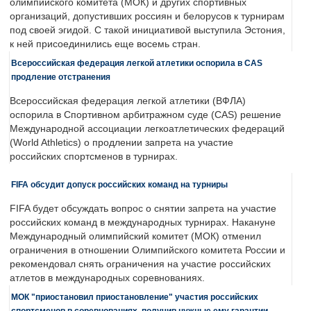
олимпийского комитета (МОК) и других спортивных
организаций, допустивших россиян и белорусов к турнирам
под своей эгидой. С такой инициативой выступила Эстония,
к ней присоединились еще восемь стран.
Всероссийская федерация легкой атлетики оспорила в CAS
продление отстранения
Всероссийская федерация легкой атлетики (ВФЛА)
оспорила в Спортивном арбитражном суде (CAS) решение
Международной ассоциации легкоатлетических федераций
(World Athletics) о продлении запрета на участие
российских спортсменов в турнирах.
FIFA обсудит допуск российских команд на турниры
FIFA будет обсуждать вопрос о снятии запрета на участие
российских команд в международных турнирах. Накануне
Международный олимпийский комитет (МОК) отменил
ограничения в отношении Олимпийского комитета России и
рекомендовал снять ограничения на участие российских
атлетов в международных соревнованиях.
МОК "приостановил приостановление" участия российских
спортсменов в соревнованиях, получив нужные ему гарантии