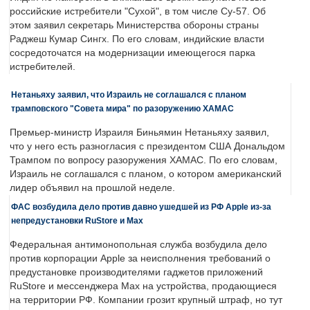
российские истребители "Сухой", в том числе Су-57. Об
этом заявил секретарь Министерства обороны страны
Раджеш Кумар Сингх. По его словам, индийские власти
сосредоточатся на модернизации имеющегося парка
истребителей.
Нетаньяху заявил, что Израиль не соглашался с планом
трамповского "Совета мира" по разоружению ХАМАС
Премьер-министр Израиля Биньямин Нетаньяху заявил,
что у него есть разногласия с президентом США Дональдом
Трампом по вопросу разоружения ХАМАС. По его словам,
Израиль не соглашался с планом, о котором американский
лидер объявил на прошлой неделе.
ФАС возбудила дело против давно ушедшей из РФ Apple из-за
непредустановки RuStore и Max
Федеральная антимонопольная служба возбудила дело
против корпорации Apple за неисполнения требований о
предустановке производителями гаджетов приложений
RuStore и мессенджера Max на устройства, продающиеся
на территории РФ. Компании грозит крупный штраф, но тут