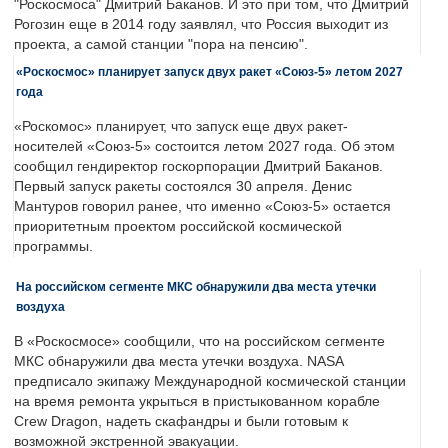
"Роскосмоса" Дмитрий Баканов. И это при том, что Дмитрий
Рогозин еще в 2014 году заявлял, что Россия выходит из
проекта, а самой станции "пора на пенсию".
«Роскосмос» планирует запуск двух ракет «Союз-5» летом 2027
года
«Роскомос» планирует, что запуск еще двух ракет-
носителей «Союз-5» состоится летом 2027 года. Об этом
сообщил гендиректор госкорпорации Дмитрий Баканов.
Первый запуск ракеты состоялся 30 апреля. Денис
Мантуров говорил ранее, что именно «Союз-5» остается
приоритетным проектом российской космической
программы.
На российском сегменте МКС обнаружили два места утечки
воздуха
В «Роскосмосе» сообщили, что на российском сегменте
МКС обнаружили два места утечки воздуха. NASA
предписало экипажу Международной космической станции
на время ремонта укрыться в пристыкованном корабле
Crew Dragon, надеть скафандры и были готовым к
возможной экстренной эвакуации.