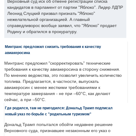
Верховный суд иск об отмене регистрации списка
кандидатов в парламент от партии "Яблоко". Лидер ЛДПР
Леонид Слуцкий призвал признать "Яблоко"
нежелательной организацией. А главный
справедливорос вообще заявил, что "Яблоко" продает
Родину и обратился в прокуратуру.
Минтранс предложил снизить требования к качеству
авиакеросина
Минтранс предложил "скорректировать" технические
требования к качеству авиакеросина в сторону снижения.
По мнению ведомства, это позволит увеличить количество
топлива. Предлагается, в частности, выпускать
авиакеросин с менее жесткими требованиями к
температуре замерзания - не при –60°C, как делают
сейчас, а при –50°C.
Где родился, там не пригодился: Дональд Трамп подписал
новый указ по борьбе с "родильным туризмом"
Дональд Трамп попытался обойти недавнее решение
Верховного суда, признавшее незаконным его указ о