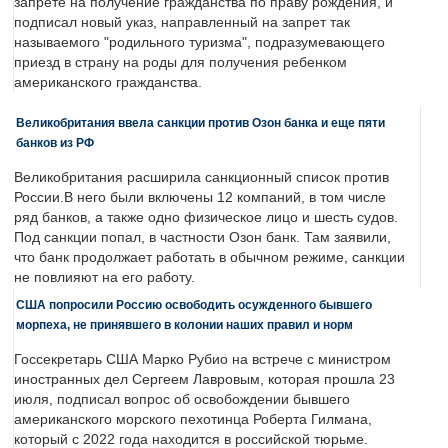
запрете на получение гражданства по праву рождения, и
подписал новый указ, направленный на запрет так
называемого "родильного туризма", подразумевающего
приезд в страну на роды для получения ребенком
американского гражданства.
Великобритания ввела санкции против Озон банка и еще пяти
банков из РФ
Великобритания расширила санкционный список против
России.В него были включены 12 компаний, в том числе
ряд банков, а также одно физическое лицо и шесть судов.
Под санкции попал, в частности Озон банк. Там заявили,
что банк продолжает работать в обычном режиме, санкции
не повлияют на его работу.
США попросили Россию освободить осужденного бывшего
морпеха, не принявшего в колонии наших правил и норм
Госсекретарь США Марко Рубио на встрече с министром
иностранных дел Сергеем Лавровым, которая прошла 23
июля, подписал вопрос об освобождении бывшего
американского морского пехотинца Роберта Гилмана,
который с 2022 года находится в российской тюрьме.