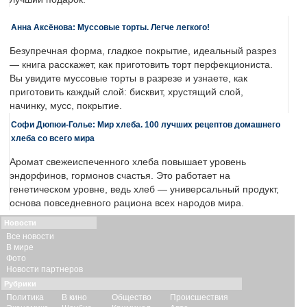
Анна Аксёнова: Муссовые торты. Легче легкого!
Безупречная форма, гладкое покрытие, идеальный разрез
— книга расскажет, как приготовить торт перфекциониста.
Вы увидите муссовые торты в разрезе и узнаете, как
приготовить каждый слой: бисквит, хрустящий слой,
начинку, мусс, покрытие.
Софи Дюпюи-Голье: Мир хлеба. 100 лучших рецептов домашнего
хлеба со всего мира
Аромат свежеиспеченного хлеба повышает уровень
эндорфинов, гормонов счастья. Это работает на
генетическом уровне, ведь хлеб — универсальный продукт,
основа повседневного рациона всех народов мира.
Новости
Все новости
В мире
Фото
Новости партнеров
Рубрики
Политика
В кино
Общество
Происшествия