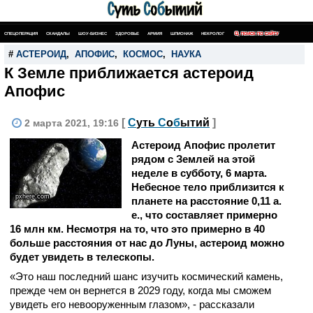
СПЕЦОПЕРАЦИЯ
СКАНДАЛЫ
ШОУ-БИЗНЕС
ЗДОРОВЬЕ
АРМИЯ
ШПИОНАЖ
НЕКРОЛОГ
ПОИСК ПО САЙТУ
#
АСТЕРОИД
,
АПОФИС
,
КОСМОС
,
НАУКА
К Земле приближается астероид
Апофис
[
С
уть
С
о
б
ытий
]
2 марта 2021, 19:16
Астероид Апофис пролетит
рядом с Землей на этой
неделе в субботу, 6 марта.
Небесное тело приблизится к
pxhere.com
планете на расстояние 0,11 а.
е., что составляет примерно
16 млн км. Несмотря на то, что это примерно в 40
больше расстояния от нас до Луны, астероид можно
будет увидеть в телескопы.
«Это наш последний шанс изучить космический камень,
прежде чем он вернется в 2029 году, когда мы сможем
увидеть его невооруженным глазом», - рассказали