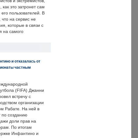
истов и экстремистов,
, как это затронет сам
 его пользователей. В
что на сервис не
я, которые в связи с
я на самого
нтино и отказалась от
пионаты частным
еждународной
тбола (FIFA) Джанни
овел встречу с
одством организации
м Рабате. На ней в
т по созданию
дажи доли прав на
рам. По итогам
держке Инфантино и