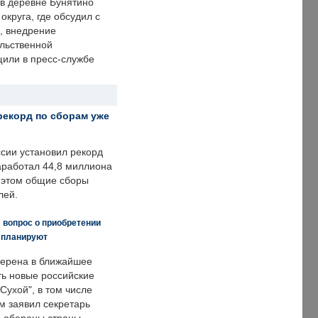
 в деревне Бунятино
округа, где обсудил с
, внедрение
ольственной
щили в пресс-службе
рекорд по сборам уже
ссии установил рекорд
заработал 44,8 миллиона
и этом общие сборы
лей.
 вопрос о приобретении
е планируют
ерена в ближайшее
ть новые российские
Сухой", в том числе
м заявил секретарь