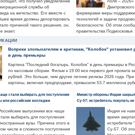
сообщил, что получил уведомление
поля – 2026»
миграционной службы об
Дмитровского 
ида на жительство. Его вместе с
фермерами меры поддержки
йшее время должны депортировать
технологий и задачи продов
стало причиной такого решения, он,
безопасности. Об этом сооб
е знает.
правительства Подмосковья.
ИКАЦИИ
Вопреки злопыхателям и критикам, "Колобок" установил 
в день премьеры
Картина "Последний богатырь. Колобок" в день премьеры в Ро
по кассовым сборам. Фильм к 19.00 мск первого дня проката 
рублей. Это больше, чем другие летние релизы 2026 года. Пр
картины, включая предпродажи, превысили 53,7 миллиона руб
чаще стали выбирать для поступления
Министр обороны Индии закрыл
ы или российские колледжи
Су-57: истребитель покупать н
Российские выпускники все чаще
Индия не нам
стали выбирать для поступления
время закупа
иностранные вузы. Причина этого в
истребители "
том числе в сложности поступления
Су-57. Об это