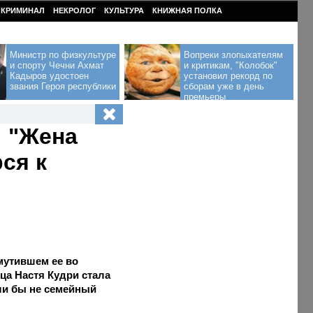
КРИМИНАЛ
НЕКРОЛОГ
КУЛЬТУРА
КНИЖНАЯ ПОЛКА
Министр по физкультуре
Вопреки злопыхателям
и спорту Чечни Ахмат
и критикам, "Колобок"
Кадыров удостоен
установил рекорд по
звания Героя республики
сборам уже в день
премьеры
: "Жена
рся к
змутившем ее во
ца Настя Кудри стала
ли бы не семейный