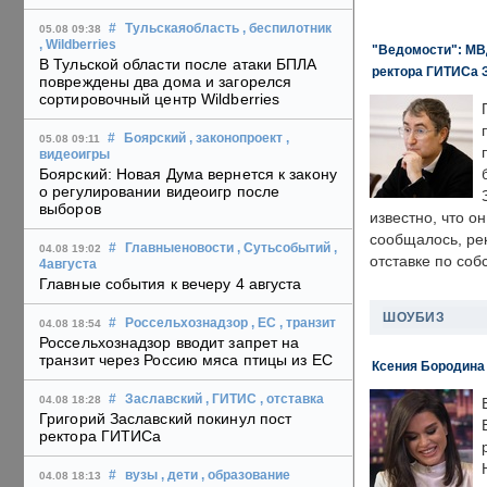
#
Тульскаяобласть
, беспилотник
05.08 09:38
, Wildberries
"Ведомости": МВД
В Тульской области после атаки БПЛА
ректора ГИТИСа 
повреждены два дома и загорелся
сортировочный центр Wildberries
#
Боярский
, законопроект
,
05.08 09:11
видеоигры
Боярский: Новая Дума вернется к закону
о регулировании видеоигр после
выборов
известно, что о
сообщалось, ре
#
Главныеновости
, Сутьсобытий
,
04.08 19:02
отставке по со
4августа
Главные события к вечеру 4 августа
ШОУБИЗ
#
Россельхознадзор
, ЕС
, транзит
04.08 18:54
Россельхознадзор вводит запрет на
транзит через Россию мяса птицы из ЕС
Ксения Бородина
#
Заславский
, ГИТИС
, отставка
04.08 18:28
Григорий Заславский покинул пост
ректора ГИТИСа
#
вузы
, дети
, образование
04.08 18:13