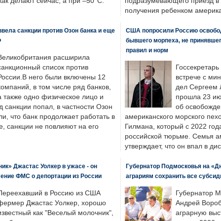
 как делают сейчас, а при –50°C.
подразумевающего приезд в 
получения ребенком америка
вела санкции против Озон банка и еще
США попросили Россию освобо
Ф
бывшего морпеха, не принявшег
правил и норм
Великобритания расширила
санкционный список против
Госсекретарь
России.В него были включены 12
встрече с ми
компаний, в том числе ряд банков,
дел Сергеем 
а также одно физическое лицо и
прошла 23 ию
д санкции попал, в частности Озон
об освобожде
ли, что банк продолжает работать в
американского морского пех
, санкции не повлияют на его
Гилмана, который с 2022 год
российской тюрьме. Семья 
утверждает, что он впал в ди
к» Джастас Уолкер в ужасе - он
Губернатор Подмосковья на «Д
ение ФМС о депортации из России
аграриям сохранить все субсид
Переехавший в Россию из США
Губернатор М
фермер Джастас Уолкер, хорошо
Андрей Вороб
известный как "Веселый молочник",
аграрную выс