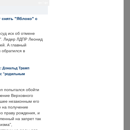
gu / gu
 снять "Яблоко" с
суд иск об отмене
о". Лидер ЛДПР Леонид
ей. А главный
и обратился в
я: Дональд Трамп
 с "родильным
п попытался обойти
ение Верховного
вшее незаконным его
е на получение
по праву рождения, и
ленный на запрет так
изма",