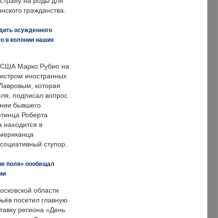
страну на роды для
нского гражданства.
дить осужденного
о в колонии наших
 США Марко Рубио на
нистром иностранных
Лавровым, которая
ля, подписал вопрос
нии бывшего
отинца Роберта
а находится в
американца
ссоциативный ступор.
не поля» пообещал
ии
осковской области
ьёв посетил главную
тавку региона «День