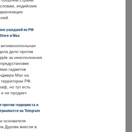
 обороны страны
 словам, индийские
одернизации
елей.
вно ушедшей из РФ
Store и Max
 антимонопольная
дила дело против
pple за неисполнения
 предустановке
ями гаджетов
енджера Max на
 территории РФ.
аф, но тут есть
 и не продает.
 против террориста и
траняются на Telegram
ак основателя
ла Дурова внесли в