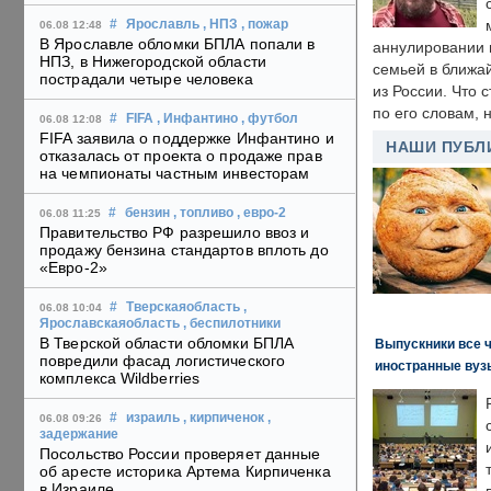
#
Ярославль
, НПЗ
, пожар
06.08 12:48
В Ярославле обломки БПЛА попали в
аннулировании в
НПЗ, в Нижегородской области
семьей в ближа
пострадали четыре человека
из России. Что 
по его словам, н
#
FIFA
, Инфантино
, футбол
06.08 12:08
FIFA заявила о поддержке Инфантино и
НАШИ ПУБЛ
отказалась от проекта о продаже прав
на чемпионаты частным инвесторам
#
бензин
, топливо
, евро-2
06.08 11:25
Правительство РФ разрешило ввоз и
продажу бензина стандартов вплоть до
«Евро-2»
#
Тверскаяобласть
,
06.08 10:04
Ярославскаяобласть
, беспилотники
В Тверской области обломки БПЛА
Выпускники все 
повредили фасад логистического
иностранные вуз
комплекса Wildberries
#
израиль
, кирпиченок
,
06.08 09:26
задержание
Посольство России проверяет данные
об аресте историка Артема Кирпиченка
в Израиле