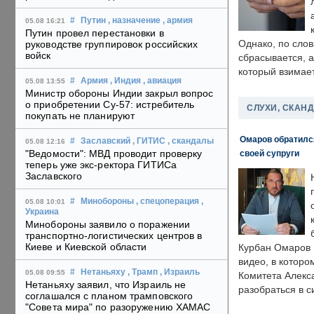
#
Путин
, назначение
, армия
05.08 16:21
Путин провел перестановки в
Однако, по слов
руководстве группировок российских
войск
сбрасывается, а
который взимает
#
Армия
, Индия
, авиация
05.08 13:55
Министр обороны Индии закрыл вопрос
о приобретении Су-57: истребитель
СЛУХИ, СКАН
покупать не планируют
Омаров обратилс
#
Заславский
, ГИТИС
, скандалы
05.08 12:16
"Ведомости": МВД проводит проверку
своей супруги
теперь уже экс-ректора ГИТИСа
Заславского
#
Минобороны
, спецоперация
,
05.08 10:01
Украина
Минобороны заявило о поражении
транспортно-логистических центров в
Киеве и Киевской области
Курбан Омаров в
видео, в которо
#
Нетаньяху
, Трамп
, Израиль
05.08 09:55
Комитета Алекс
Нетаньяху заявил, что Израиль не
разобраться в с
соглашался с планом трамповского
"Совета мира" по разоружению ХАМАС