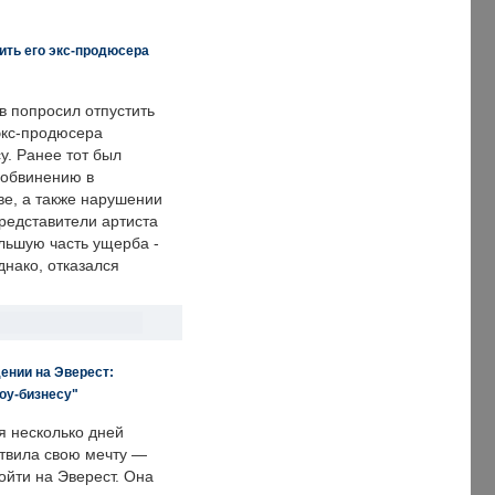
ить его экс-продюсера
в попросил отпустить
экс-продюсера
у. Ранее тот был
 обвинению в
е, а также нарушении
редставители артиста
льшую часть ущерба -
днако, отказался
ении на Эверест:
оу-бизнесу"
я несколько дней
твила свою мечту —
ойти на Эверест. Она