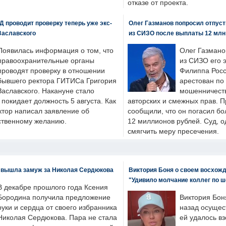
отказе от проекта.
 проводит проверку теперь уже экс-
Олег Газманов попросил отпуст
Заславского
из СИЗО после выплаты 12 млн
Появилась информация о том, что
Олег Газмано
правоохранительные органы
из СИЗО его 
проводят проверку в отношении
Филиппа Росс
бывшего ректора ГИТИСа Григория
арестован по
Заславского. Накануне стало
мошенничеств
н покидает должность 5 августа. Как
авторских и смежных прав. П
ктор написал заявление об
сообщили, что он погасил бо
бственному желанию.
12 миллионов рублей. Суд, о
смягчить меру пресечения.
 вышла замуж за Николая Сердюкова
Виктория Боня о своем восхожд
"Удивило молчание коллег по ш
В декабре прошлого года Ксения
Бородина получила предложение
Виктория Бон
руки и сердца от своего избранника
назад осущес
Николая Сердюкова. Пара не стала
ей удалось вз