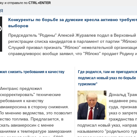
ку и отправьте по
CTRL+ENTER
НЯ
Конкуренты по борьбе за думские кресла активно требуют
выборов
Председатель "Родины" Алексей Журавлев подал в Верховный 
регистрации списка кандидатов в парламент от партии "Яблок
Слуцкий призвал признать "Яблоко" нежелательной организаци
справедливорос вообще заявил, что "Яблоко" продает Родину 
ил снизить требования к качеству
Где родился, там не пригодилс
подписал новый указ по борьбе
туризмом"
Минтранс предложил
"скорректировать" технические
Дональд Трам
требования к качеству
недавнее реш
авиакеросина в сторону снижения.
суда, призна
По мнению ведомства, это позволит
указ о запрет
ество топлива. Предлагается, в
гражданства 
скать авиакеросин с менее
подписал новый указ, направ
ваниями к температуре замерзания
называемого "родильного тур