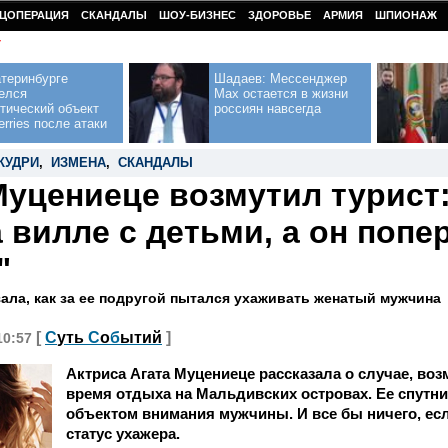
ЦОПЕРАЦИЯ
СКАНДАЛЫ
ШОУ-БИЗНЕС
ЗДОРОВЬЕ
АРМИЯ
ШПИОНАЖ
У
теринбурге
Шадаев: Мессенджер
елся
Max остается в жизни
тический объект
россиян навсегда
erries после атаки
КУДРИ
,
ИЗМЕНА
,
СКАНДАЛЫ
Муцениеце возмутил турист
а вилле с детьми, а он попе
"
зала, как за ее подругой пытался ухаживать женатый мужчина
[
С
уть
С
о
б
ытий
]
10:57
Актриса Агата Муцениеце рассказала о случае, во
время отдыха на Мальдивских островах. Ее спутни
объектом внимания мужчины. И все бы ничего, ес
статус ухажера.