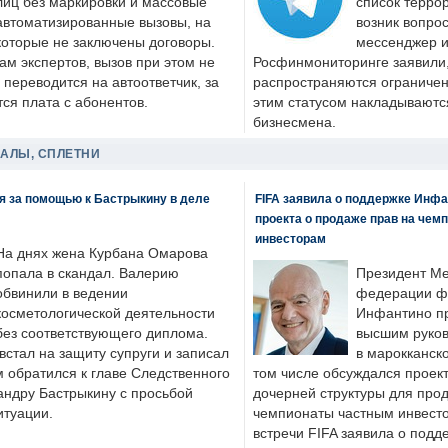
лиц без маркировки и массовые
список террор
автоматизированные вызовы, на
возник вопрос
которые не заключены договоры.
мессенджер и
ам экспертов, вызов при этом не
Росфинмониторинге заявили, 
 переводится на автоответчик, за
распространяются ограничени
ся плата с абонентов.
этим статусом накладываютс
бизнесмена.
ДАЛЫ, СПЛЕТНИ
я за помощью к Бастрыкину в деле
FIFA заявила о поддержке Инфа
проекта о продаже прав на чем
инвесторам
На днях жена Курбана Омарова
попала в скандал. Валерию
Президент М
обвинили в ведении
федерации фу
косметологической деятельности
Инфантино пр
без соответствующего диплома.
высшим руков
стал на защиту супруги и записал
в марокканско
м обратился к главе Следственного
том числе обсуждался проек
андру Бастрыкину с просьбой
дочерней структуры для про
итуации.
чемпионаты частным инвесто
встречи FIFA заявила о под