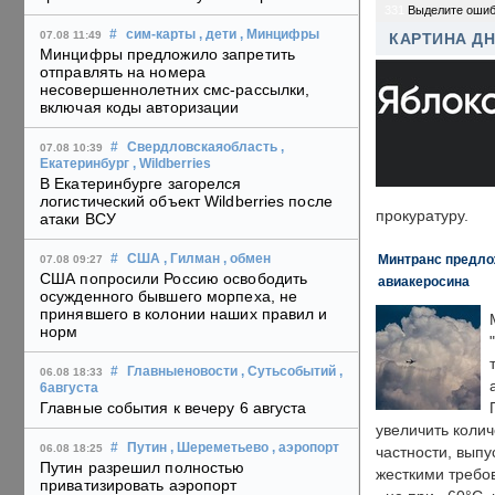
331
Выделите ошиб
#
сим-карты
, дети
, Минцифры
07.08 11:49
КАРТИНА Д
Минцифры предложило запретить
отправлять на номера
несовершеннолетних смс-рассылки,
включая коды авторизации
#
Свердловскаяобласть
,
07.08 10:39
Екатеринбург
, Wildberries
В Екатеринбурге загорелся
логистический объект Wildberries после
прокуратуру.
атаки ВСУ
Минтранс предлож
#
США
, Гилман
, обмен
07.08 09:27
США попросили Россию освободить
авиакеросина
осужденного бывшего морпеха, не
принявшего в колонии наших правил и
норм
#
Главныеновости
, Сутьсобытий
,
06.08 18:33
6августа
Главные события к вечеру 6 августа
увеличить колич
#
Путин
, Шереметьево
, аэропорт
06.08 18:25
частности, выпу
Путин разрешил полностью
жесткими требо
приватизировать аэропорт