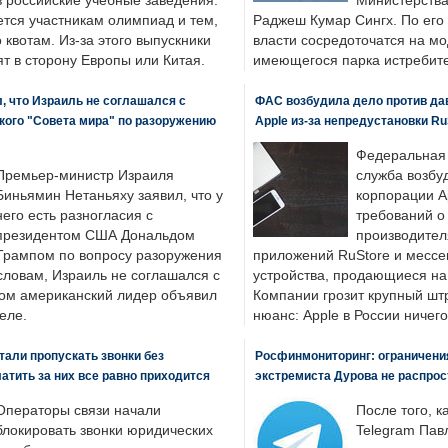
в российские учебные заведения.
Министерства
ется участникам олимпиад и тем,
Раджеш Кумар Сингх. По его
о квотам. Из-за этого выпускники
власти сосредоточатся на м
т в сторону Европы или Китая.
имеющегося парка истребит
, что Израиль не соглашался с
ФАС возбудила дело против да
кого "Совета мира" по разоружению
Apple из-за непредустановки Ru
Федеральная
Премьер-министр Израиля
служба возбу
Биньямин Нетаньяху заявил, что у
корпорации A
него есть разногласия с
требований о
президентом США Дональдом
производител
Трампом по вопросу разоружения
приложений RuStore и месс
словам, Израиль не соглашался с
устройства, продающиеся на
ром американский лидер объявил
Компании грозит крупный штр
еле.
нюанс: Apple в России ничего
али пропускать звонки без
Росфинмониторинг: ограничения
латить за них все равно приходится
экстремиста Дурова не распрос
Операторы связи начали
После того, к
блокировать звонки юридических
Telegram Пав