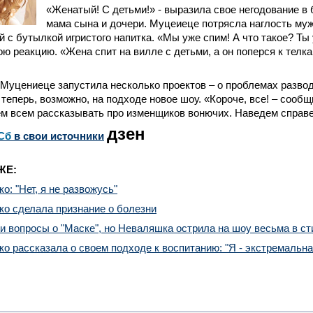
«Женатый! С детьми!» - выразила свое негодование в 
мама сына и дочери. Муцеиеце потрясла наглость му
ой с бутылкой игристого напитка. «Мы уже спим! А что такое? Ты
ою реакцию. «Жена спит на вилле с детьми, а он поперся к телка
Муцениеце запустила несколько проектов – о проблемах развод
 теперь, возможно, на подходе новое шоу. «Короче, все! – сообщ
ем всем рассказывать про изменщиков вонючих. Наведем справ
дзен
Сб
в свои источники
ЖЕ:
о: "Нет, я не развожусь"
ко сделала признание о болезни
и вопросы о "Маске", но Неваляшка острила на шоу весьма в с
ко рассказала о своем подходе к воспитанию: "Я - экстремальн