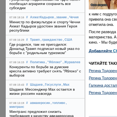
пообещал аграриям сохранить все
Фото: соцсети
субсидии
к ним с подруг
#
АхматКадыров
, звание
, Чечня
07.08 18:16
привела она св
Министр по физкультуре и спорту Чечни
отметила она.
Ахмат Кадыров удостоен звания Героя
республики
После развода 
материнства. А
#
Трамп
, гражданство
, США
07.08 16:29
кино. - Мы буд
Где родился, там не пригодился:
Дональд Трамп подписал новый указ по
Добавляйте
C
борьбе с "родильным туризмом"
#
Политика
, "Яблоко"
, Журавлев
07.08 16:15
ЧИТАЙТЕ ТАК
Конкуренты по борьбе за думские
Регина Тодоренк
кресла активно требуют снять "Яблоко" с
выборов
Регина Тодорен
Галкина достал
#
Шадаев
, Госуслуги
, Max
07.08 15:43
Шадаев: Мессенджер Max остается в
Регина Тодорен
жизни россиян навсегда
#
авиакеросин
, топливо
,
07.08 13:19
минтранс
Минтранс предложил снизить
требования к качеству авиакеросина