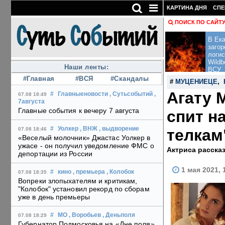
КАРТИНА ДНЯ
СПЕ
ПОИСК ПО САЙТ
В Ека
загор
логис
Wildb
Наши ленты:
ВСУ
#Главная
#ВСЯ
#Скандалы
#
МУЦЕНИЕЦЕ
,
Агату 
#
Главныеновости
, Сутьсобытий
,
07.08 18:49
7августа
Главные события к вечеру 7 августа
спит н
#
Уолкер
, ВНЖ
, выдворение
телкам
07.08 18:46
«Веселый молочник» Джастас Уолкер в
ужасе - он получил уведомление ФМС о
Актриса расска
депортации из России
1 мая 2021, 
#
кино
, премьера
, Колобок
07.08 18:35
Вопреки злопыхателям и критикам,
"Колобок" установил рекорд по сборам
уже в день премьеры
#
МО
, Воробьев
, Деньполя
07.08 18:29
Губернатор Подмосковья на «Дне поля»