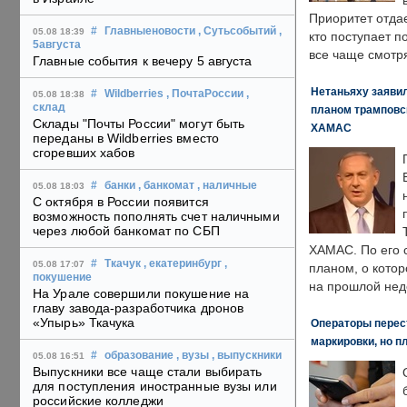
Приоритет отда
#
Главныеновости
, Сутьсобытий
,
05.08 18:39
кто поступает п
5августа
все чаще смотря
Главные события к вечеру 5 августа
Нетаньяху заявил
#
Wildberries
, ПочтаРоссии
,
05.08 18:38
склад
планом трамповс
Склады "Почты России" могут быть
ХАМАС
переданы в Wildberries вместо
сгоревших хабов
#
банки
, банкомат
, наличные
05.08 18:03
С октября в России появится
возможность пополнять счет наличными
через любой банкомат по СБП
ХАМАС. По его 
#
Ткачук
, екатеринбург
,
05.08 17:07
планом, о кото
покушение
на прошлой нед
На Урале совершили покушение на
главу завода-разработчика дронов
«Упырь» Ткачука
Операторы перест
маркировки, но п
#
образование
, вузы
, выпускники
05.08 16:51
Выпускники все чаще стали выбирать
для поступления иностранные вузы или
российские колледжи