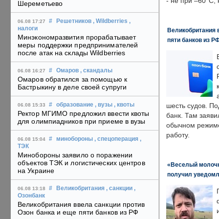
- не при –60°C,
Шереметьево
#
Решетников
, Wildberries
,
06.08 17:27
налоги
Великобритания в
Минэкономразвития прорабатывает
пяти банков из Р
меры поддержки предпринимателей
после атак на склады Wildberries
#
Омаров
, скандалы
06.08 16:27
Омаров обратился за помощью к
Бастрыкину в деле своей супруги
#
образование
, вузы
, квоты
шесть судов. По
06.08 15:33
Ректор МГИМО предложил ввести квоты
банк. Там заяви
для олимпиадников при приеме в вузы
обычном режиме
работу.
#
минобороны
, спецоперация
,
06.08 15:04
ТЭК
Минобороны заявило о поражении
объектов ТЭК и логистических центров
«Веселый молочни
на Украине
получил уведомл
#
Великобритания
, санкции
,
06.08 13:18
Озонбанк
Великобритания ввела санкции против
Озон банка и еще пяти банков из РФ