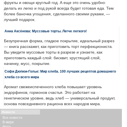
фрукты и овощи круглый год. А еще это очень удобно:
делать их легко и под рукой всегда будет готовая еда. Тем
более баночка угощения, сделанного своими руками, —
лучший подарок.
Анна Аксёнова: Муссовые торты. Легче легкого!
Безупречная форма, гладкое покрытие, идеальный разрез
— книга расскажет, как приготовить торт перфекциониста.
Вы увидите муссовые торты в разрезе и узнаете, как
приготовить каждый слой: бисквит, хрустящий слой,
начинку, мусс, покрытие.
Софи Дюпюи-Голье: Мир хлеба. 100 лучших рецептов домашнего
хлеба со всего мира
Аромат свежеиспеченного хлеба повышает уровень
эндорфинов, гормонов счастья. Это работает на
генетическом уровне, ведь хлеб — универсальный продукт,
основа повседневного рациона всех народов мира.
Новости
Все новости
В мире
Фото