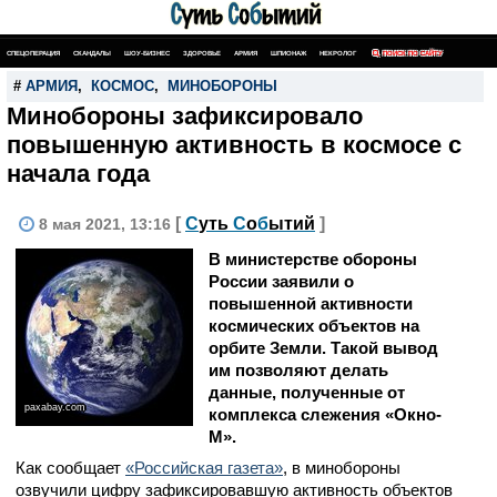
СПЕЦОПЕРАЦИЯ
СКАНДАЛЫ
ШОУ-БИЗНЕС
ЗДОРОВЬЕ
АРМИЯ
ШПИОНАЖ
НЕКРОЛОГ
ПОИСК ПО САЙТУ
#
АРМИЯ
,
КОСМОС
,
МИНОБОРОНЫ
Минобороны зафиксировало
повышенную активность в космосе с
начала года
[
С
уть
С
о
б
ытий
]
8 мая 2021, 13:16
В министерстве обороны
России заявили о
повышенной активности
космических объектов на
орбите Земли. Такой вывод
им позволяют делать
данные, полученные от
paxabay.com
комплекса слежения «Окно-
М».
Как сообщает
«Российская газета»
, в минобороны
озвучили цифру зафиксировавшую активность объектов