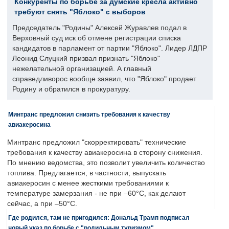
Конкуренты по борьбе за думские кресла активно
требуют снять "Яблоко" с выборов
Председатель "Родины" Алексей Журавлев подал в
Верховный суд иск об отмене регистрации списка
кандидатов в парламент от партии "Яблоко". Лидер ЛДПР
Леонид Слуцкий призвал признать "Яблоко"
нежелательной организацией. А главный
справедливорос вообще заявил, что "Яблоко" продает
Родину и обратился в прокуратуру.
Минтранс предложил снизить требования к качеству
авиакеросина
Минтранс предложил "скорректировать" технические
требования к качеству авиакеросина в сторону снижения.
По мнению ведомства, это позволит увеличить количество
топлива. Предлагается, в частности, выпускать
авиакеросин с менее жесткими требованиями к
температуре замерзания - не при –60°C, как делают
сейчас, а при –50°C.
Где родился, там не пригодился: Дональд Трамп подписал
новый указ по борьбе с "родильным туризмом"