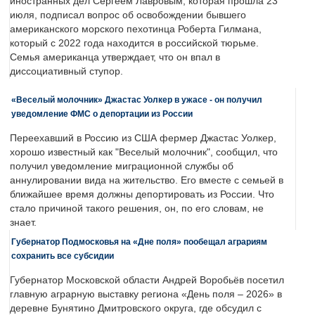
иностранных дел Сергеем Лавровым, которая прошла 23
июля, подписал вопрос об освобождении бывшего
американского морского пехотинца Роберта Гилмана,
который с 2022 года находится в российской тюрьме.
Семья американца утверждает, что он впал в
диссоциативный ступор.
«Веселый молочник» Джастас Уолкер в ужасе - он получил
уведомление ФМС о депортации из России
Переехавший в Россию из США фермер Джастас Уолкер,
хорошо известный как "Веселый молочник", сообщил, что
получил уведомление миграционной службы об
аннулировании вида на жительство. Его вместе с семьей в
ближайшее время должны депортировать из России. Что
стало причиной такого решения, он, по его словам, не
знает.
Губернатор Подмосковья на «Дне поля» пообещал аграриям
сохранить все субсидии
Губернатор Московской области Андрей Воробьёв посетил
главную аграрную выставку региона «День поля – 2026» в
деревне Бунятино Дмитровского округа, где обсудил с