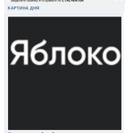
93
Выделите ошибку и отправьте по
CTRL+ENTER
po / po
КАРТИНА ДНЯ