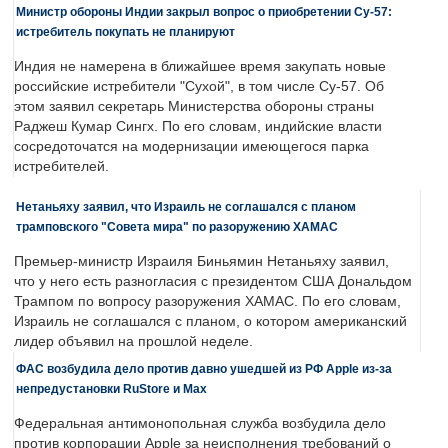
Министр обороны Индии закрыл вопрос о приобретении Су-57:
истребитель покупать не планируют
Индия не намерена в ближайшее время закупать новые
российские истребители "Сухой", в том числе Су-57. Об
этом заявил секретарь Министерства обороны страны
Раджеш Кумар Сингх. По его словам, индийские власти
сосредоточатся на модернизации имеющегося парка
истребителей.
Нетаньяху заявил, что Израиль не соглашался с планом
трамповского "Совета мира" по разоружению ХАМАС
Премьер-министр Израиля Биньямин Нетаньяху заявил,
что у него есть разногласия с президентом США Дональдом
Трампом по вопросу разоружения ХАМАС. По его словам,
Израиль не соглашался с планом, о котором американский
лидер объявил на прошлой неделе.
ФАС возбудила дело против давно ушедшей из РФ Apple из-за
непредустановки RuStore и Max
Федеральная антимонопольная служба возбудила дело
против корпорации Apple за неисполнения требований о