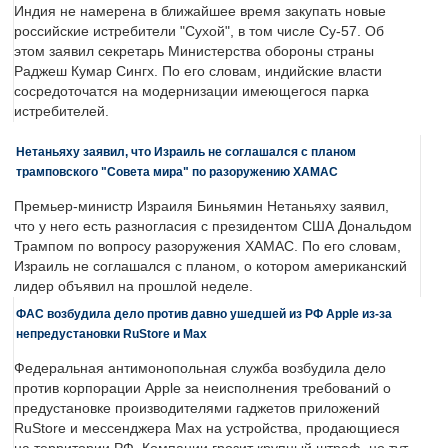
Индия не намерена в ближайшее время закупать новые
российские истребители "Сухой", в том числе Су-57. Об
этом заявил секретарь Министерства обороны страны
Раджеш Кумар Сингх. По его словам, индийские власти
сосредоточатся на модернизации имеющегося парка
истребителей.
Нетаньяху заявил, что Израиль не соглашался с планом
трамповского "Совета мира" по разоружению ХАМАС
Премьер-министр Израиля Биньямин Нетаньяху заявил,
что у него есть разногласия с президентом США Дональдом
Трампом по вопросу разоружения ХАМАС. По его словам,
Израиль не соглашался с планом, о котором американский
лидер объявил на прошлой неделе.
ФАС возбудила дело против давно ушедшей из РФ Apple из-за
непредустановки RuStore и Max
Федеральная антимонопольная служба возбудила дело
против корпорации Apple за неисполнения требований о
предустановке производителями гаджетов приложений
RuStore и мессенджера Max на устройства, продающиеся