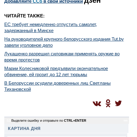
дзен
Добавляйте
CСб
в свои источники
ЧИТАЙТЕ ТАКЖЕ:
ЕС требует немедленно отпустить самолет,
задержанный в Минске
На руководителей крупного белорусского издания Tut.by
завели уголовное дело
Лукашенко разрешил силовикам применять оружие во
время протестов
Марии Колесниковой предъявили окончательное
обвинение, ей грозит до 12 лет тюрьмы
В Белоруссии осудили доверенных лиц Светланы
Тихановской
53
Выделите ошибку и отправьте по
CTRL+ENTER
sm
КАРТИНА ДНЯ