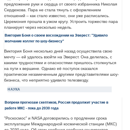
предложение руки и сердца от своего избранника Николая
Сердюкова. Пара не стала тянуть с оформлением
отношений – как стало известно, они уже расписались.
Церемония прошла в узком кругу. Устроить торжество пара
планирует через несколько недель.
Виктория Боня о своем восхождении на Эверест: "Удивило
молчание коллег по шоу-бизнесу"
Виктория Боня несколько дней назад осуществила свою
мечту — ей удалось взойти на Эверест. Она делилась, с
какими трудностями и опасностями пришлось столкнуться
на пути к вершине. Однако её поступок оказался
практически незамеченным другими представителями шоу-
бизнеса, что неприятно удивило телезвезду.
НАУКА
Вопреки прогнозам скептиков, Россия продолжит участие в
работе МКС - пока до 2030 года
"Роскосмос" и NASA договорились о продлении срока
эксплуатации Международной космической станции (МКС)
до 2030 года. Об этом сообщил сообщил гендиректор