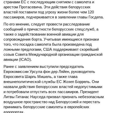
странами ЕС с последующим снятием с самолета и
арестом Протасевича. Эти действия белорусских
властей поставили под угрозу жизни более чем 120
пассажиров, подчеркивается в заявлении главы Госдепа.
По его мнению, следует провести расследование
сообщений о причастности белорусских спецслужб, а
также о задействовании военной авиации для
сопровождения борта. Учитывая имеющиеся признаки
того, что посадка самолета была произведена под
ложными предлогами, США поддерживают скорейший
созыв Совета Международной организации гражданской
авиации (ICAO).
Ранее с заявлением выступили председатель
Еврокомиссии Урсула фон дер Ляйен, руководитель
Евросовета Шарль Мишель, а также глава
внешнеполитической службы ЕС Жозеп Боррель. Они
назвали действия белорусских властей недопустимыми
и потребовали отпустить всех пассажиров. Президент
Литвы Гитанас Науседа призвал признать небезопасным
воздушное пространство над Белоруссией и перестать
принимать белорусские самолеты в европейских
аэропортах.