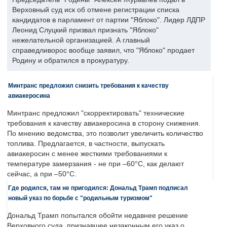
Верховный суд иск об отмене регистрации списка
кандидатов в парламент от партии "Яблоко". Лидер ЛДПР
Леонид Слуцкий призвал признать "Яблоко"
нежелательной организацией. А главный
справедливорос вообще заявил, что "Яблоко" продает
Родину и обратился в прокуратуру.
Минтранс предложил снизить требования к качеству
авиакеросина
Минтранс предложил "скорректировать" технические
требования к качеству авиакеросина в сторону снижения.
По мнению ведомства, это позволит увеличить количество
топлива. Предлагается, в частности, выпускать
авиакеросин с менее жесткими требованиями к
температуре замерзания - не при –60°C, как делают
сейчас, а при –50°C.
Где родился, там не пригодился: Дональд Трамп подписал
новый указ по борьбе с "родильным туризмом"
Дональд Трамп попытался обойти недавнее решение
Верховного суда, признавшее незаконным его указ о