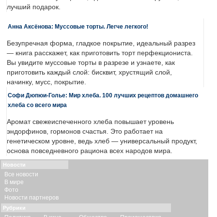
лучший подарок.
Анна Аксёнова: Муссовые торты. Легче легкого!
Безупречная форма, гладкое покрытие, идеальный разрез
— книга расскажет, как приготовить торт перфекциониста.
Вы увидите муссовые торты в разрезе и узнаете, как
приготовить каждый слой: бисквит, хрустящий слой,
начинку, мусс, покрытие.
Софи Дюпюи-Голье: Мир хлеба. 100 лучших рецептов домашнего
хлеба со всего мира
Аромат свежеиспеченного хлеба повышает уровень
эндорфинов, гормонов счастья. Это работает на
генетическом уровне, ведь хлеб — универсальный продукт,
основа повседневного рациона всех народов мира.
Новости
Все новости
В мире
Фото
Новости партнеров
Рубрики