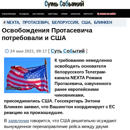
СПЕЦОПЕРАЦИЯ
СКАНДАЛЫ
ШОУ-БИЗНЕС
ЗДОРОВЬЕ
АРМИЯ
ШПИОНАЖ
НЕКРОЛОГ
ПОИСК ПО САЙТУ
#
NEXTA
,
ПРОТАСЕВИЧ
,
БЕЛОРУССИЯ
,
США
,
БЛИНКЕН
Освобождения Протасевича
потребовали и США
[
С
уть
С
о
б
ытий
]
24 мая 2021, 09:17
К требованию немедленно
освободить основателя
белорусского Телеграм-
канала NEXTA Романа
Протасевича, озвученного
pixabay.com
ранее европейскими
чиновниками,
присоединились США. Госсекретарь Энтони
Блинкен заявил, что Вашингтон координирует с ЕС
реакцию на произошедшее.
В
заявлении
говорится, что США решительно осуждают
вынужденное перенаправление рейса между двумя