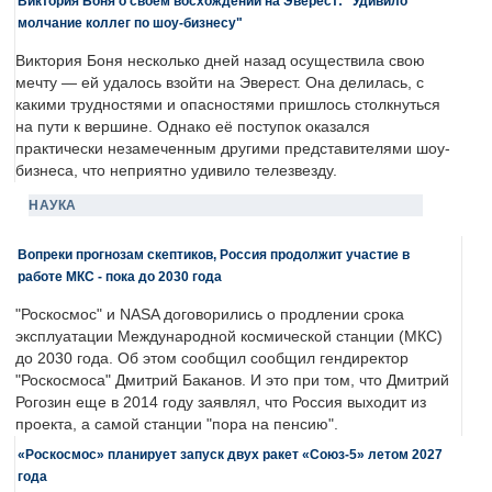
Виктория Боня о своем восхождении на Эверест: "Удивило
молчание коллег по шоу-бизнесу"
Виктория Боня несколько дней назад осуществила свою
мечту — ей удалось взойти на Эверест. Она делилась, с
какими трудностями и опасностями пришлось столкнуться
на пути к вершине. Однако её поступок оказался
практически незамеченным другими представителями шоу-
бизнеса, что неприятно удивило телезвезду.
НАУКА
Вопреки прогнозам скептиков, Россия продолжит участие в
работе МКС - пока до 2030 года
"Роскосмос" и NASA договорились о продлении срока
эксплуатации Международной космической станции (МКС)
до 2030 года. Об этом сообщил сообщил гендиректор
"Роскосмоса" Дмитрий Баканов. И это при том, что Дмитрий
Рогозин еще в 2014 году заявлял, что Россия выходит из
проекта, а самой станции "пора на пенсию".
«Роскосмос» планирует запуск двух ракет «Союз-5» летом 2027
года