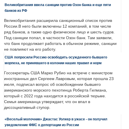
Великобритания ввела санкции против Озон банка и еще пяти
банков из РФ
Великобритания расширила санкционный список против
России.В него были включены 12 компаний, в том числе
ряд банков, а также одно физическое лицо и шесть судов.
Под санкции попал, в частности Озон банк. Там заявили,
что банк продолжает работать в обычном режиме, санкции
не повлияют на его работу.
США попросили Россию освободить осужденного бывшего
морпеха, не принявшего в колонии наших правил и норм
Госсекретарь США Марко Рубио на встрече с министром
иностранных дел Сергеем Лавровым, которая прошла 23
июля, подписал вопрос об освобождении бывшего
американского морского пехотинца Роберта Гилмана,
который с 2022 года находится в российской тюрьме.
Семья американца утверждает, что он впал в
диссоциативный ступор.
«Веселый молочник» Джастас Уолкер в ужасе - он получил
уведомление ФМС о депортации из России