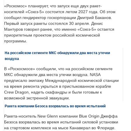
«Роскомос» планирует, что запуск еще двух ракет-
носителей «Союз-5» состоится летом 2027 года. Об этом
сообщил гендиректор госкорпорации Дмитрий Баканов.
Первый запуск ракеты состоялся 30 апреля. Денис
Мантуров говорил ранее, что именно «Союз-5» остается
приоритетным проектом российской космической
программы.
На российском сегменте МКС обнаружили два места утечки
воздуха
В «Роскосмосе» сообщили, что на российском сегменте
МКС обнаружили два места утечки воздуха. NASA
предписало экипажу Международной космической станции
на время ремонта укрыться в пристыкованном корабле
Crew Dragon, надеть скафандры и были готовым к
возможной экстренной эвакуации.
Ракета компании Безоса взорвалась во время испытаний
Ракета-носитель New Glenn компании Blue Origin Джеффа
Безоса взорвалась во время испытаний силовой установки
на стартовом комплексе на мысе Канаверал во Флориде.