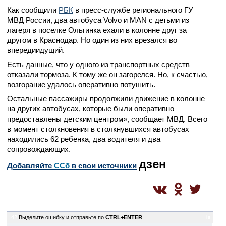
Как сообщили
РБК
в пресс-службе регионального ГУ
МВД России, два автобуса Volvo и MAN с детьми из
лагеря в поселке Ольгинка ехали в колонне друг за
другом в Краснодар. Но один из них врезался во
впередиидущий.
Есть данные, что у одного из транспортных средств
отказали тормоза. К тому же он загорелся. Но, к счастью,
возгорание удалось оперативно потушить.
Остальные пассажиры продолжили движение в колонне
на других автобусах, которые были оперативно
предоставлены детским центром», сообщает МВД. Всего
в момент столкновения в столкнувшихся автобусах
находились 62 ребенка, два водителя и два
сопровождающих.
дзен
Добавляйте
CСб
в свои источники
42
Выделите ошибку и отправьте по
CTRL+ENTER
is