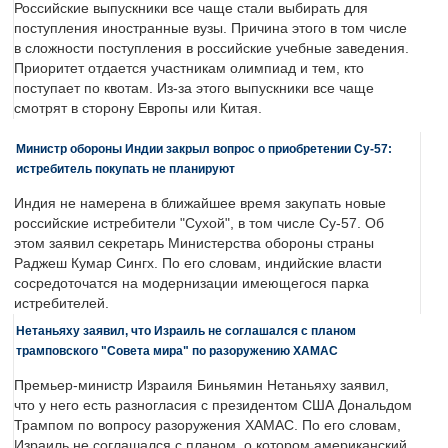
Российские выпускники все чаще стали выбирать для
поступления иностранные вузы. Причина этого в том числе
в сложности поступления в российские учебные заведения.
Приоритет отдается участникам олимпиад и тем, кто
поступает по квотам. Из-за этого выпускники все чаще
смотрят в сторону Европы или Китая.
Министр обороны Индии закрыл вопрос о приобретении Су-57:
истребитель покупать не планируют
Индия не намерена в ближайшее время закупать новые
российские истребители "Сухой", в том числе Су-57. Об
этом заявил секретарь Министерства обороны страны
Раджеш Кумар Сингх. По его словам, индийские власти
сосредоточатся на модернизации имеющегося парка
истребителей.
Нетаньяху заявил, что Израиль не соглашался с планом
трамповского "Совета мира" по разоружению ХАМАС
Премьер-министр Израиля Биньямин Нетаньяху заявил,
что у него есть разногласия с президентом США Дональдом
Трампом по вопросу разоружения ХАМАС. По его словам,
Израиль не соглашался с планом, о котором американский