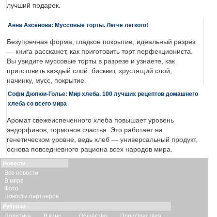
лучший подарок.
Анна Аксёнова: Муссовые торты. Легче легкого!
Безупречная форма, гладкое покрытие, идеальный разрез
— книга расскажет, как приготовить торт перфекциониста.
Вы увидите муссовые торты в разрезе и узнаете, как
приготовить каждый слой: бисквит, хрустящий слой,
начинку, мусс, покрытие.
Софи Дюпюи-Голье: Мир хлеба. 100 лучших рецептов домашнего
хлеба со всего мира
Аромат свежеиспеченного хлеба повышает уровень
эндорфинов, гормонов счастья. Это работает на
генетическом уровне, ведь хлеб — универсальный продукт,
основа повседневного рациона всех народов мира.
Новости
Все новости
В мире
Фото
Новости партнеров
Рубрики
Политика
В кино
Общество
Происшествия