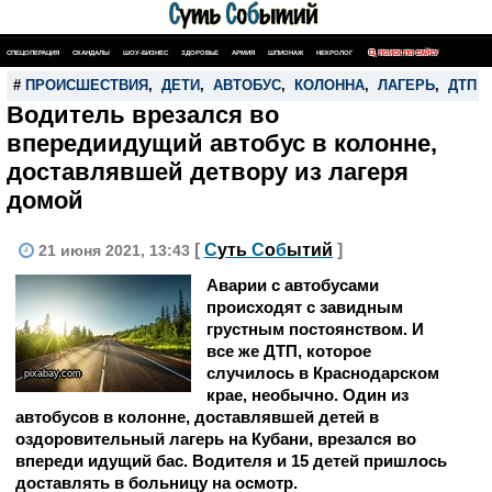
СПЕЦОПЕРАЦИЯ
СКАНДАЛЫ
ШОУ-БИЗНЕС
ЗДОРОВЬЕ
АРМИЯ
ШПИОНАЖ
НЕКРОЛОГ
ПОИСК ПО САЙТУ
#
ПРОИСШЕСТВИЯ
,
ДЕТИ
,
АВТОБУС
,
КОЛОННА
,
ЛАГЕРЬ
,
ДТП
Водитель врезался во
впередиидущий автобус в колонне,
доставлявшей детвору из лагеря
домой
[
С
уть
С
о
б
ытий
]
21 июня 2021, 13:43
Аварии с автобусами
происходят с завидным
грустным постоянством. И
все же ДТП, которое
случилось в Краснодарском
pixabay.com
крае, необычно. Один из
автобусов в колонне, доставлявшей детей в
оздоровительный лагерь на Кубани, врезался во
впереди идущий бас. Водителя и 15 детей пришлось
доставлять в больницу на осмотр.