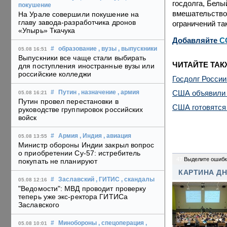
госдолга, Белы
покушение
вмешательство 
На Урале совершили покушение на
главу завода-разработчика дронов
ограничений та
«Упырь» Ткачука
Добавляйте
C
#
образование
, вузы
, выпускники
05.08 16:51
Выпускники все чаще стали выбирать
ЧИТАЙТЕ ТАК
для поступления иностранные вузы или
российские колледжи
Госдолг России
США объявили о
#
Путин
, назначение
, армия
05.08 16:21
Путин провел перестановки в
США готовятся 
руководстве группировок российских
войск
#
Армия
, Индия
, авиация
05.08 13:55
Министр обороны Индии закрыл вопрос
о приобретении Су-57: истребитель
47
Выделите ошибк
покупать не планируют
КАРТИНА Д
#
Заславский
, ГИТИС
, скандалы
05.08 12:16
"Ведомости": МВД проводит проверку
теперь уже экс-ректора ГИТИСа
Заславского
#
Минобороны
, спецоперация
,
05.08 10:01