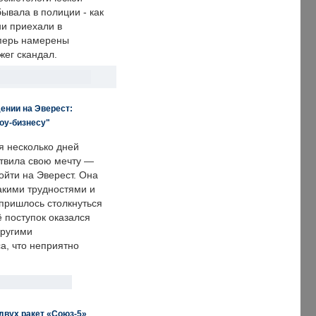
ывала в полиции - как
ни приехали в
еперь намерены
зжег скандал.
ении на Эверест:
оу-бизнесу"
я несколько дней
твила свою мечту —
ойти на Эверест. Она
акими трудностями и
пришлось столкнуться
ё поступок оказался
другими
а, что неприятно
двух ракет «Союз-5»