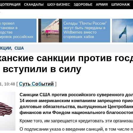
ЦОПЕРАЦИЯ
СКАНДАЛЫ
ШОУ-БИЗНЕС
ЗДОРОВЬЕ
АРМИЯ
ШПИОНАЖ
У
н провел
Склады "Почты России"
тановки в
могут быть переданы в
водстве
Wildberries вместо
ировок российских
сгоревших хабов
НКЦИИ
,
США
анские санкции против гос
 вступили в силу
[
С
уть
С
о
б
ытий
]
1, 10:48
Санкции США против российского суверенного долг
14 июня американским компаниям запрещено прио
долговые обязательства, выпущенные Центробан
финансов или Фондом национального благосостоя
Кроме того, им запрещается кредитовать эти организа
О подписании указа о введении санкций, в том числе 