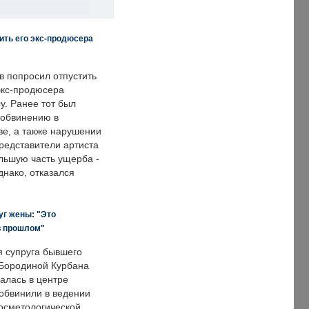
ить его экс-продюсера
в попросил отпустить
экс-продюсера
у. Ранее тот был
 обвинению в
е, а также нарушении
редставители артиста
льшую часть ущерба -
днако, отказался
уг жены: "Это
в прошлом"
я супруга бывшего
Бородиной Курбана
алась в центре
 обвинили в ведении
осметологической