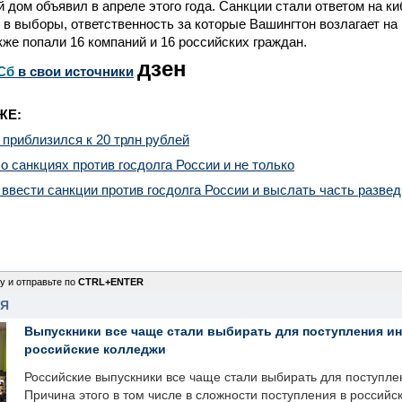
й дом объявил в апреле этого года. Санкции стали ответом на ки
в выборы, ответственность за которые Вашингтон возлагает на
кже попали 16 компаний и 16 российских граждан.
дзен
Сб
в свои источники
ЖЕ:
 приблизился к 20 трлн рублей
 санкциях против госдолга России и не только
ввести санкции против госдолга России и выслать часть разве
у и отправьте по
CTRL+ENTER
НЯ
Выпускники все чаще стали выбирать для поступления и
российские колледжи
Российские выпускники все чаще стали выбирать для поступле
Причина этого в том числе в сложности поступления в российс