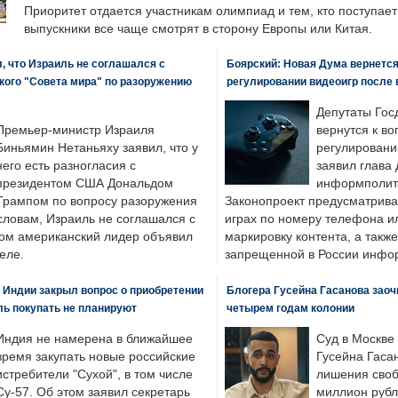
Приоритет отдается участникам олимпиад и тем, кто поступает 
выпускники все чаще смотрят в сторону Европы или Китая.
, что Израиль не соглашался с
Боярский: Новая Дума вернется 
кого "Совета мира" по разоружению
регулировании видеоигр после
Депутаты Гос
Премьер-министр Израиля
вернутся к во
Биньямин Нетаньяху заявил, что у
регулировани
него есть разногласия с
заявил глава 
президентом США Дональдом
информполити
Трампом по вопросу разоружения
Законопроект предусматрива
словам, Израиль не соглашался с
играх по номеру телефона ил
ром американский лидер объявил
маркировку контента, а также
еле.
запрещенной в России инфо
 Индии закрыл вопрос о приобретении
Блогера Гусейна Гасанова заоч
ль покупать не планируют
четырем годам колонии
Индия не намерена в ближайшее
Суд в Москве
время закупать новые российские
Гусейна Гаса
истребители "Сухой", в том числе
лишения своб
Су-57. Об этом заявил секретарь
миллион рубл