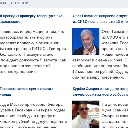
ДАЛЫ, СПЛЕТНИ
 проводит проверку теперь уже экс-
Олег Газманов попросил отпуст
Заславского
из СИЗО после выплаты 12 млн
Появилась информация о том, что
Олег Газмано
правоохранительные органы
из СИЗО его 
проводят проверку в отношении
Филиппа Росс
бывшего ректора ГИТИСа Григория
арестован по
Заславского. Накануне стало
мошенничеств
н покидает должность 5 августа. Как
авторских и смежных прав. П
ктор написал заявление об
сообщили, что он погасил бо
бственному желанию.
12 миллионов рублей. Суд, о
смягчить меру пресечения.
Гасанова заочно приговорили к
Курбан Омаров о скандале вокр
олонии
случилось из-за моего выбора 
Суд в Москве приговорил блогера
На днях нова
Гусейна Гасанова к четырем годам
мужа Ксении 
лишения свободы и штрафу в
Омарова оказ
миллион рублей по делу о неуплате
скандала. Ее
налогов. Также ему запрещено
подпольной к