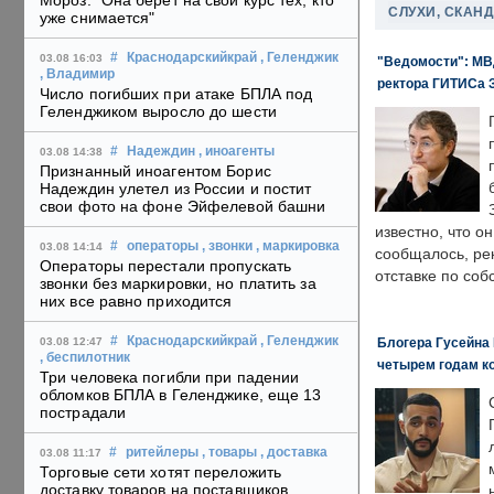
Мороз: "Она берет на свой курс тех, кто
СЛУХИ, СКАН
уже снимается"
#
Краснодарскийкрай
, Геленджик
03.08 16:03
"Ведомости": МВД
, Владимир
ректора ГИТИСа 
Число погибших при атаке БПЛА под
Геленджиком выросло до шести
#
Надеждин
, иноагенты
03.08 14:38
Признанный иноагентом Борис
Надеждин улетел из России и постит
свои фото на фоне Эйфелевой башни
известно, что о
#
операторы
, звонки
, маркировка
03.08 14:14
сообщалось, ре
Операторы перестали пропускать
отставке по со
звонки без маркировки, но платить за
них все равно приходится
#
Краснодарскийкрай
, Геленджик
Блогера Гусейна 
03.08 12:47
, беспилотник
четырем годам к
Три человека погибли при падении
обломков БПЛА в Геленджике, еще 13
пострадали
#
ритейлеры
, товары
, доставка
03.08 11:17
Торговые сети хотят переложить
доставку товаров на поставщиков