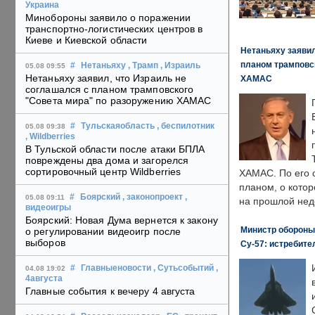
Украина
Минобороны заявило о поражении
транспортно-логистических центров в
Киеве и Киевской области
Нетаньяху заявил
планом трамповс
#
Нетаньяху
, Трамп
, Израиль
05.08 09:55
Нетаньяху заявил, что Израиль не
ХАМАС
соглашался с планом трамповского
"Совета мира" по разоружению ХАМАС
#
Тульскаяобласть
, беспилотник
05.08 09:38
, Wildberries
В Тульской области после атаки БПЛА
повреждены два дома и загорелся
сортировочный центр Wildberries
ХАМАС. По его 
планом, о кото
#
Боярский
, законопроект
,
05.08 09:11
на прошлой нед
видеоигры
Боярский: Новая Дума вернется к закону
Министр обороны
о регулировании видеоигр после
выборов
Су-57: истребите
#
Главныеновости
, Сутьсобытий
,
04.08 19:02
4августа
Главные события к вечеру 4 августа