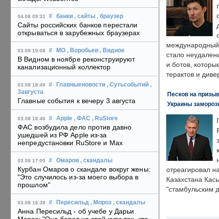
#
банки
, сайты
, браузер
04.08 09:31
Сайты российских банков перестали
открываться в зарубежных браузерах
международный 
#
МО
, Воробьев
, Видное
03.08 19:08
стало неудален
В Видном в ноябре реконструируют
и ботов, которы
канализационный коллектор
терактов и диве
#
Главныеновости
, Сутьсобытий
,
03.08 18:49
3августа
Песков на призыв
Главные события к вечеру 3 августа
Украины замороз
#
Apple
, ФАС
, RuStore
03.08 18:46
ФАС возбудила дело против давно
ушедшей из РФ Apple из-за
непредустановки RuStore и Max
#
Омаров
, скандалы
03.08 17:00
Курбан Омаров о скандале вокруг жены:
отреагировал н
"Это случилось из-за моего выбора в
Казахстана Кас
прошлом"
"стамбульским 
#
Пересильд
, Мороз
, скандалы
03.08 16:38
Анна Пересильд - об учебе у Дарьи