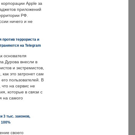
корпорации Apple за
гаджетов приложений
ерритории РФ.
ссии ничего и не
 против террориста и
траняются на Telegram
ак основателя
ла Дурова внесли в
истов и экстремистов,
, как это затронет сам
 его пользователей. В
что на сервис не
я, которые в связи с
я на самого
 3 тыс. законов,
а 100%
ение своего