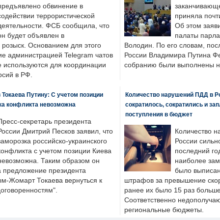
предъявлено обвинение в
заканчивающе
содействии террористической
приняла почти
деятельности. ФСБ сообщила, что
Об этом заяв
он будет объявлен в
палаты парла
розыск. Основанием для этого
Володин. По его словам, пос
ие администрацией Telegram чатов
России Владимира Путина Ф
е используются для координации
собранию были выполнены н
рсий в РФ.
 Токаева Путину: С учетом позиции
Количество нарушений ПДД в Р
ка конфликта невозможна
сократилось, сократились и за
поступления в бюджет
Пресс-секретарь президента
России Дмитрий Песков заявил, что
Количество н
заморозка российско-украинского
России сильн
конфликта с учетом позиции Киева
последний год
невозможна. Таким образом он
наиболее зам
а предложение президента
было выписан
ым-Жомарт Токаева вернуться к
штрафов за превышение скоро
договоренностям".
ранее их было 15 раз больше
Соответственно недополучают
региональные бюджеты.