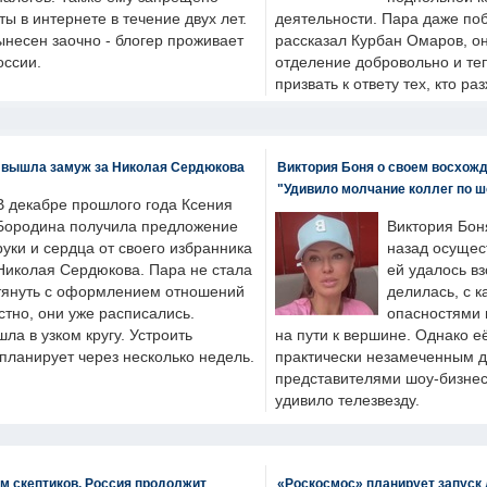
ты в интернете в течение двух лет.
деятельности. Пара даже поб
ынесен заочно - блогер проживает
рассказал Курбан Омаров, о
оссии.
отделение добровольно и т
призвать к ответу тех, кто ра
 вышла замуж за Николая Сердюкова
Виктория Боня о своем восхожд
"Удивило молчание коллег по ш
В декабре прошлого года Ксения
Бородина получила предложение
Виктория Бон
руки и сердца от своего избранника
назад осущес
Николая Сердюкова. Пара не стала
ей удалось вз
тянуть с оформлением отношений
делилась, с к
естно, они уже расписались.
опасностями 
а в узком кругу. Устроить
на пути к вершине. Однако е
планирует через несколько недель.
практически незамеченным 
представителями шоу-бизнес
удивило телезвезду.
м скептиков, Россия продолжит
«Роскосмос» планирует запуск 