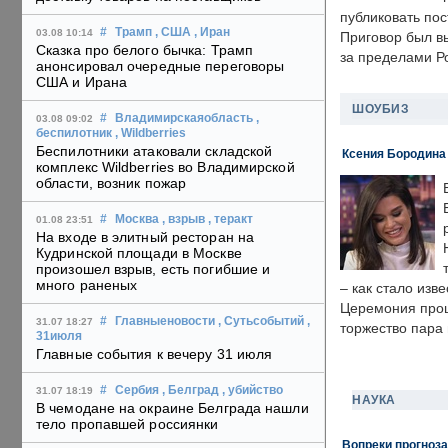
публиковать пос
#
Трамп
, США
, Иран
03.08 10:14
Приговор был в
Сказка про белого бычка: Трамп
за пределами Р
анонсировал очередные переговоры
США и Ирана
ШОУБИЗ
#
Владимирскаяобласть
,
03.08 09:02
беспилотник
, Wildberries
Беспилотники атаковали складской
Ксения Бородина
комплекс Wildberries во Владимирской
области, возник пожар
#
Москва
, взрыв
, теракт
01.08 23:51
На входе в элитный ресторан на
Кудринской площади в Москве
произошел взрыв, есть погибшие и
много раненых
– как стало изв
Церемония прошл
#
Главныеновости
, Сутьсобытий
,
31.07 18:27
торжество пара 
31июля
Главные события к вечеру 31 июля
#
Сербия
, Белград
, убийство
31.07 18:19
НАУКА
В чемодане на окраине Белграда нашли
тело пропавшей россиянки
Вопреки прогноза