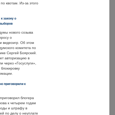
по квотам. Из-за этого
к закону о
 выборов
думы нового созыва
просу о
и видеоигр. Об этом
думского комитета по
ке Сергей Боярский.
ет авторизацию в
и через «Госуслуги»,
 блокировку
рмации.
но приговорили к
 приговорил блогера
нова к четырем годам
оды и штрафу в
ей по делу о неуплате