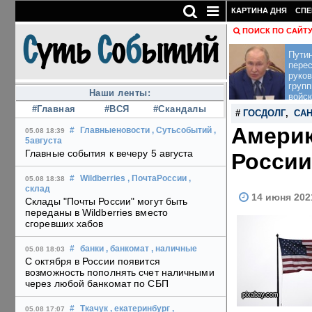
КАРТИНА ДНЯ
СПЕ
ПОИСК ПО САЙТ
Пути
перес
руко
групп
Наши ленты:
войск
#Главная
#ВСЯ
#Скандалы
#
ГОСДОЛГ
,
СА
Америк
#
Главныеновости
, Сутьсобытий
,
05.08 18:39
5августа
Главные события к вечеру 5 августа
России
#
Wildberries
, ПочтаРоссии
,
05.08 18:38
склад
14 июня 202
Склады "Почты России" могут быть
переданы в Wildberries вместо
сгоревших хабов
#
банки
, банкомат
, наличные
05.08 18:03
С октября в России появится
возможность пополнять счет наличными
через любой банкомат по СБП
pixabay.com
#
Ткачук
, екатеринбург
,
05.08 17:07