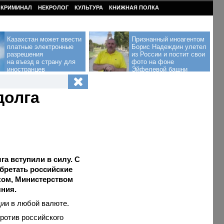
КРИМИНАЛ
НЕКРОЛОГ
КУЛЬТУРА
КНИЖНАЯ ПОЛКА
Казахстан может ввести
Признанный иноагентом
платные электронные
Борис Надеждин улетел
разрешения
из России и постит свои
на въезд в страну для
фото на фоне
иностранцев
Эйфелевой башни
долга
а вступили в силу. С
бретать российские
ком, Министерством
ния.
ции в любой валюте.
против российского