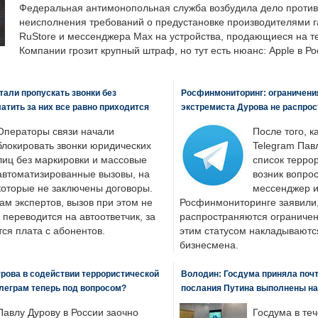
Федеральная антимонопольная служба возбудила дело против 
неисполнения требований о предустановке производителями 
RuStore и мессенджера Max на устройства, продающиеся на т
Компании грозит крупный штраф, но тут есть нюанс: Apple в Ро
али пропускать звонки без
Росфинмониторинг: ограничения
латить за них все равно приходится
экстремиста Дурова не распрос
Операторы связи начали
После того, к
блокировать звонки юридических
Telegram Пав
лиц без маркировки и массовые
список террор
автоматизированные вызовы, на
возник вопрос
которые не заключены договоры.
мессенджер и
ам экспертов, вызов при этом не
Росфинмониторинге заявили, 
 переводится на автоответчик, за
распространяются ограничени
ся плата с абонентов.
этим статусом накладываютс
бизнесмена.
рова в содействии террористической
Володин: Госдума приняла почти
леграм теперь под вопросом?
послания Путина выполнены н
Павлу Дурову в России заочно
Госдума в теч