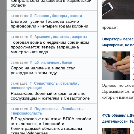
контроль села Бакшеевка в Харьковской
области
#
Гасанов
, блогеры
, налоги
04.08 15:03
Блогера Гусейна Гасанова заочно
приговорили к четырем годам колонии
продает.
#
Армения
, политика
, запреты
04.08 13:10
Операторы перест
Торговая война с недавним союзником
маркировки, но п
продолжается: теперь запрещена
минеральная вода
#
цб
, наличные
, банки
04.08 12:00
Спрос на наличные в июле стал
рекордным в этом году
#
Севастополь
, стрельба
,
04.08 11:05
Однако, по слов
военнослужащие
сбрасывается, а
Развожаев: Военный открыл огонь по
который взимает
сослуживцам и жителям в Севастополе
#
Подмосковье
, Ленобласть
,
04.08 10:20
Тверскаяобласть
ФСБ обвинила Ду
В Подмосковье при атаке БПЛА погибли
деятельности: Те
пять человек, в Тверской и
Ленинградской областях атакованы
склады Wildberries