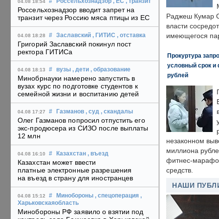
#
Россельхознадзор
, ЕС
, транзит
04.08 18:54
Россельхознадзор вводит запрет на
Раджеш Кумар С
транзит через Россию мяса птицы из ЕС
власти сосредо
имеющегося пар
#
Заславский
, ГИТИС
, отставка
04.08 18:28
Григорий Заславский покинул пост
ректора ГИТИСа
Прокуртура запр
условный срок и 
#
вузы
, дети
, образование
04.08 18:13
рублей
Минобрнауки намерено запустить в
вузах курс по подготовке студентов к
семейной жизни и воспитанию детей
#
Газманов
, суд
, скандалы
04.08 17:27
Олег Газманов попросил отпустить его
экс-продюсера из СИЗО после выплаты
12 млн
незаконном выв
миллиона рубле
#
Казахстан
, въезд
04.08 16:10
фитнес-марафон
Казахстан может ввести
платные электронные разрешения
средств.
на въезд в страну для иностранцев
НАШИ ПУБЛ
#
Минобороны
, спецоперация
,
04.08 15:12
Харьковскаяобласть
Минобороны РФ заявило о взятии под