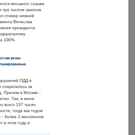
гося восьмого созыва
 три тысячи законов.
ил спикер нижней
мента Вячеслав
лания президента
едеральному
а 100%.
оссии резко
планированные
арушений ПДД в
о сократилось за
. Причем в Москве -
етно. Так, в июне
о всего 137 тысяч
сти, тогда как годом
 - более 2 миллионов.
 в этом году и