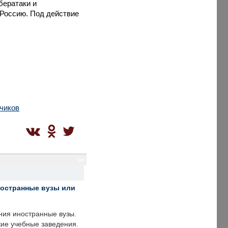
бератаки и
 Россию. Под действие
дчиков
sm
ностранные вузы или
ния иностранные вузы.
кие учебные заведения.