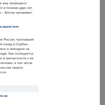
же ему запрещено
е в течение двух лет.
 - блогер проживает
а нашли тело
ки России, пропавшей
й назад в Сербии,
ено в чемодане на
рада. Как сообщается,
ю в причастности к ее
человек, в том числе
ельства смерти
ются.
из-за