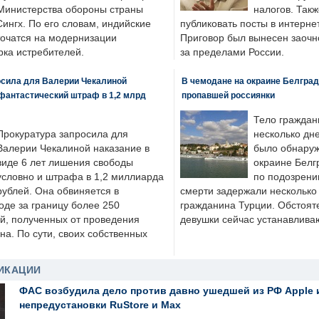
Министерства обороны страны
налогов. Так
ингх. По его словам, индийские
публиковать посты в интернет
точатся на модернизации
Приговор был вынесен заочно
ка истребителей.
за пределами России.
осила для Валерии Чекалиной
В чемодане на окраине Белград
фантастический штраф в 1,2 млрд
пропавшей россиянки
Тело граждан
Прокуратура запросила для
несколько дне
Валерии Чекалиной наказание в
было обнаруж
виде 6 лет лишения свободы
окраине Белг
условно и штрафа в 1,2 миллиарда
по подозрени
рублей. Она обвиняется в
смерти задержали несколько 
оде за границу более 250
гражданина Турции. Обстоят
й, полученных от проведения
девушки сейчас устанавлива
а. По сути, своих собственных
ИКАЦИИ
ФАС возбудила дело против давно ушедшей из РФ Apple 
непредустановки RuStore и Max