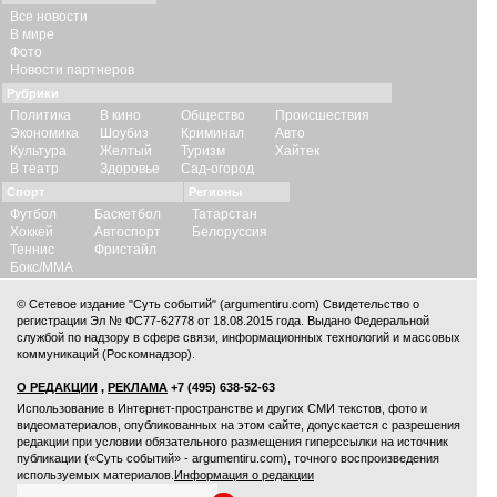
Все новости
В мире
Фото
Новости партнеров
Рубрики
Политика
В кино
Общество
Происшествия
Экономика
Шоубиз
Криминал
Авто
Культура
Желтый
Туризм
Хайтек
В театр
Здоровье
Сад-огород
Спорт
Регионы
Футбол
Баскетбол
Татарстан
Хоккей
Автоспорт
Белоруссия
Теннис
Фристайл
Бокс/ММА
© Сетевое издание "Суть событий" (argumentiru.com) Свидетельство о
регистрации Эл № ФС77-62778 от 18.08.2015 года. Выдано Федеральной
службой по надзору в сфере связи, информационных технологий и массовых
коммуникаций (Роскомнадзор).
О РЕДАКЦИИ
,
РЕКЛАМА
+7 (495) 638-52-63
Использование в Интернет-пространстве и других СМИ текстов, фото и
видеоматериалов, опубликованных на этом сайте, допускается с
разрешения
редакции
при условии обязательного размещения гиперссылки на источник
публикации («Суть событий» - argumentiru.com), точного воспроизведения
используемых материалов.
Информация о редакции