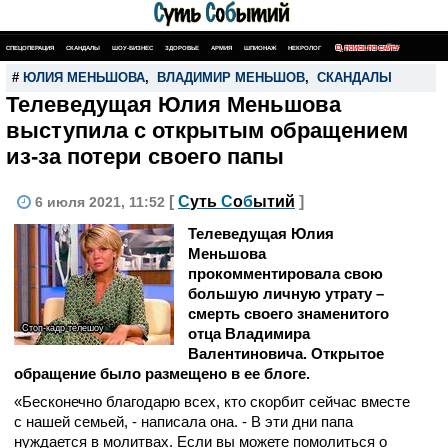
СПЕЦОПЕРАЦИЯ
СКАНДАЛЫ
ШОУ-БИЗНЕС
ЗДОРОВЬЕ
АРМИЯ
ШПИОНАЖ
НЕКРОЛОГ
ПОИСК ПО САЙТУ
#
ЮЛИЯ МЕНЬШОВА
,
ВЛАДИМИР МЕНЬШОВ
,
СКАНДАЛЫ
Телеведущая Юлия Меньшова
выступила с открытым обращением
из-за потери своего папы
[
С
уть
С
о
б
ытий
]
6 июля 2021, 11:52
Телеведущая Юлия
Меньшова
прокомментировала свою
большую личную утрату –
смерть своего знаменитого
Стоп-кадр телешоу
отца Владимира
Валентиновича. Открытое
обращение было размещено в ее блоге.
«Бесконечно благодарю всех, кто скорбит сейчас вместе
с нашей семьей, - написала она. - В эти дни папа
нуждается в молитвах. Если вы можете помолиться о