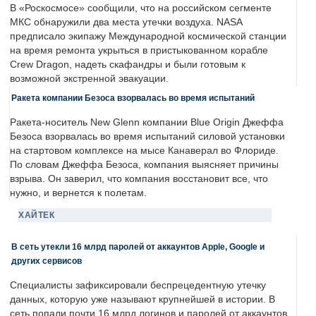
В «Роскосмосе» сообщили, что на российском сегменте
МКС обнаружили два места утечки воздуха. NASA
предписало экипажу Международной космической станции
на время ремонта укрыться в пристыкованном корабле
Crew Dragon, надеть скафандры и были готовым к
возможной экстренной эвакуации.
Ракета компании Безоса взорвалась во время испытаний
Ракета-носитель New Glenn компании Blue Origin Джеффа
Безоса взорвалась во время испытаний силовой установки
на стартовом комплексе на мысе Канаверал во Флориде.
По словам Джеффа Безоса, компания выясняет причины
взрыва. Он заверил, что компания восстановит все, что
нужно, и вернется к полетам.
ХАЙТЕК
В сеть утекли 16 млрд паролей от аккаунтов Apple, Google и
других сервисов
Специалисты зафиксировали беспрецедентную утечку
данных, которую уже называют крупнейшей в истории. В
сеть попали почти 16 млрд логинов и паролей от аккаунтов