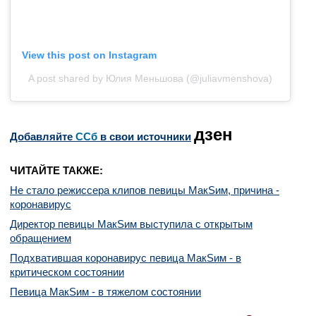
View this post on Instagram
A post shared by Юлия Меньшова (@juliavmenshova)
дзен
Добавляйте
CСб
в свои источники
ЧИТАЙТЕ ТАКЖЕ:
Не стало режиссера клипов певицы МакSим, причина -
коронавирус
Директор певицы МакSим выступила с открытым
обращением
Подхватившая коронавирус певица МакSим - в
критическом состоянии
Певица МакSим - в тяжелом состоянии