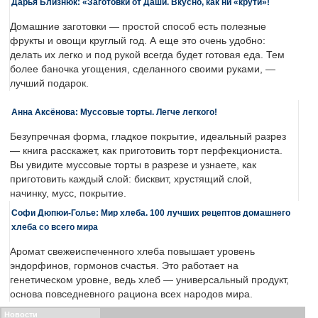
Дарья Близнюк: «Заготовки от Даши. Вкусно, как ни «крути»!
Домашние заготовки — простой способ есть полезные
фрукты и овощи круглый год. А еще это очень удобно:
делать их легко и под рукой всегда будет готовая еда. Тем
более баночка угощения, сделанного своими руками, —
лучший подарок.
Анна Аксёнова: Муссовые торты. Легче легкого!
Безупречная форма, гладкое покрытие, идеальный разрез
— книга расскажет, как приготовить торт перфекциониста.
Вы увидите муссовые торты в разрезе и узнаете, как
приготовить каждый слой: бисквит, хрустящий слой,
начинку, мусс, покрытие.
Софи Дюпюи-Голье: Мир хлеба. 100 лучших рецептов домашнего
хлеба со всего мира
Аромат свежеиспеченного хлеба повышает уровень
эндорфинов, гормонов счастья. Это работает на
генетическом уровне, ведь хлеб — универсальный продукт,
основа повседневного рациона всех народов мира.
Новости