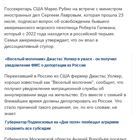
Госсекретарь США Марко Рубио на встрече с министром
иностранных дел Сергеем Лавровым, которая прошла 23
июля, подписал вопрос об освобождении бывшего
американского морского пехотинца Роберта Гилмана,
который с 2022 года находится в российской тюрьме.
Семья американца утверждает, что он впал в
диссоциативный ступор.
«Веселый молочник» Джастас Уолкер в ужасе - он получил
уведомление ФМС о депортации из России
Переехавший в Россию из США фермер Джастас Уолкер,
хорошо известный как "Веселый молочник", сообщил, что
получил уведомление миграционной службы об
аннулировании вида на жительство. Его вместе с семьей в
ближайшее время должны депортировать из России. Что
стало причиной такого решения, он, по его словам, не
знает.
Губернатор Подмосковья на «Дне поля» пообещал аграриям
сохранить все субсидии
Губернатор Московской области Андрей Воробьёв посетил