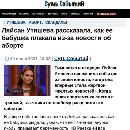
СПЕЦОПЕРАЦИЯ
СКАНДАЛЫ
ШОУ-БИЗНЕС
ЗДОРОВЬЕ
АРМИЯ
ШПИОНАЖ
НЕКРОЛОГ
ПОИСК ПО САЙТУ
#
УТЯШЕВА
,
АБОРТ
,
СКАНДАЛЫ
Ляйсан Утяшева рассказала, как ее
бабушка плакала из-за новости об
аборте
[
С
уть
С
о
б
ытий
]
20 июля 2021, 13:32
Гимнастка и ведущая Ляйсан
Утяшева вспомнила события
из своей юности, когда она
впервые стала жертвой
«желтых новостей». Когда
Стоп-кадр телешоу
юная спортсменка слегла с
травмой, газетчики по-особому расценили это
событие.
В эфире собственного проекта Ляйсан рассказала, как
ее бабушка рыдала, узнав, что ее 17-летняя внучка
якобы прерывает беременность. «В Раевке ей все