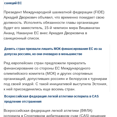
санкций ЕС
Президент Международной шахматной федерации (FIDE)
Аркадий Дворкович объявил, что временно покидает свою
должность. Исполнять обязанности главы организации
будет его заместитель, 15-й чемпион мира Вишванатан
Ананд. Накануне ЕС внес Аркадия Дворковича в
санкционный список.
Девять стран призвали лишить МОК финансирования ЕС из-за
допуска россиян, но они очевидно в меньшинстве
Ряд европейских стран предложили прекратить
финансирование со стороны ЕС Международного
олимпийского комитета (МОК) и других спортивных
организаций, допустивших россиян и белорусов к турнирам
под своей эгидой. С такой инициативой выступила Эстония,
к ней присоединились еще восемь стран.
Всероссийская федерация легкой атлетики оспорила в CAS
продление отстранения
Всероссийская федерация легкой атлетики (ВФЛА)
оспорила в Спортивном арбитражном суде (CAS) решение