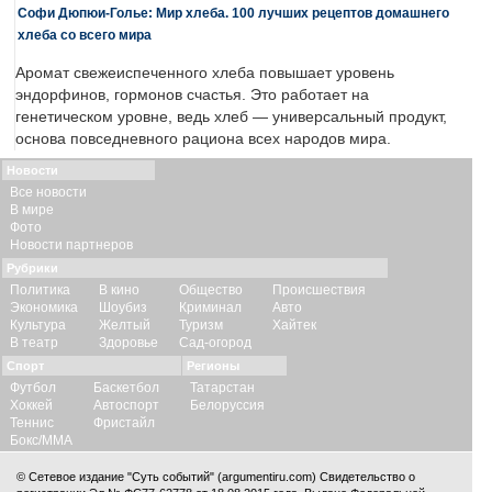
Софи Дюпюи-Голье: Мир хлеба. 100 лучших рецептов домашнего
хлеба со всего мира
Аромат свежеиспеченного хлеба повышает уровень
эндорфинов, гормонов счастья. Это работает на
генетическом уровне, ведь хлеб — универсальный продукт,
основа повседневного рациона всех народов мира.
Новости
Все новости
В мире
Фото
Новости партнеров
Рубрики
Политика
В кино
Общество
Происшествия
Экономика
Шоубиз
Криминал
Авто
Культура
Желтый
Туризм
Хайтек
В театр
Здоровье
Сад-огород
Спорт
Регионы
Футбол
Баскетбол
Татарстан
Хоккей
Автоспорт
Белоруссия
Теннис
Фристайл
Бокс/ММА
© Сетевое издание "Суть событий" (argumentiru.com) Свидетельство о