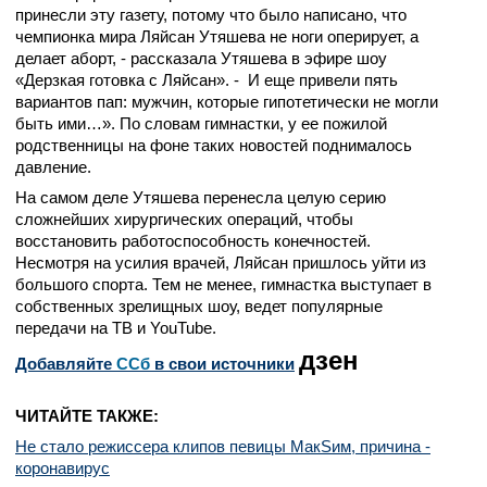
принесли эту газету, потому что было написано, что
чемпионка мира Ляйсан Утяшева не ноги оперирует, а
делает аборт, - рассказала Утяшева в эфире шоу
«Дерзкая готовка с Ляйсан». - И еще привели пять
вариантов пап: мужчин, которые гипотетически не могли
быть ими…». По словам гимнастки, у ее пожилой
родственницы на фоне таких новостей поднималось
давление.
На самом деле Утяшева перенесла целую серию
сложнейших хирургических операций, чтобы
восстановить работоспособность конечностей.
Несмотря на усилия врачей, Ляйсан пришлось уйти из
большого спорта. Тем не менее, гимнастка выступает в
собственных зрелищных шоу, ведет популярные
передачи на ТВ и YouTube.
дзен
Добавляйте
CСб
в свои источники
ЧИТАЙТЕ ТАКЖЕ:
Не стало режиссера клипов певицы МакSим, причина -
коронавирус