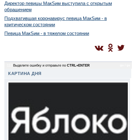
Директор певицы МакSим выступила с открытым
обращением
Подхватившая коронавирус певица МакSим - в
критическом состоянии
Певица МакSим - в тяжелом состоянии
113
Выделите ошибку и отправьте по
CTRL+ENTER
gu / gu
КАРТИНА ДНЯ