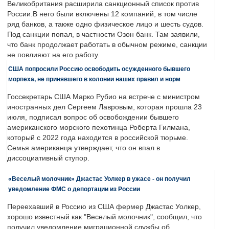
Великобритания расширила санкционный список против
России.В него были включены 12 компаний, в том числе
ряд банков, а также одно физическое лицо и шесть судов.
Под санкции попал, в частности Озон банк. Там заявили,
что банк продолжает работать в обычном режиме, санкции
не повлияют на его работу.
США попросили Россию освободить осужденного бывшего
морпеха, не принявшего в колонии наших правил и норм
Госсекретарь США Марко Рубио на встрече с министром
иностранных дел Сергеем Лавровым, которая прошла 23
июля, подписал вопрос об освобождении бывшего
американского морского пехотинца Роберта Гилмана,
который с 2022 года находится в российской тюрьме.
Семья американца утверждает, что он впал в
диссоциативный ступор.
«Веселый молочник» Джастас Уолкер в ужасе - он получил
уведомление ФМС о депортации из России
Переехавший в Россию из США фермер Джастас Уолкер,
хорошо известный как "Веселый молочник", сообщил, что
получил уведомление миграционной службы об