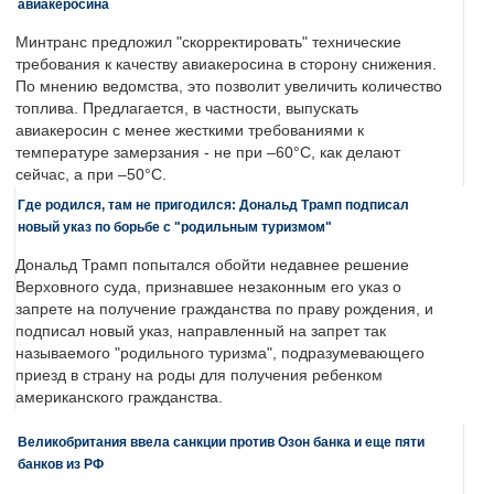
авиакеросина
Минтранс предложил "скорректировать" технические
требования к качеству авиакеросина в сторону снижения.
По мнению ведомства, это позволит увеличить количество
топлива. Предлагается, в частности, выпускать
авиакеросин с менее жесткими требованиями к
температуре замерзания - не при –60°C, как делают
сейчас, а при –50°C.
Где родился, там не пригодился: Дональд Трамп подписал
новый указ по борьбе с "родильным туризмом"
Дональд Трамп попытался обойти недавнее решение
Верховного суда, признавшее незаконным его указ о
запрете на получение гражданства по праву рождения, и
подписал новый указ, направленный на запрет так
называемого "родильного туризма", подразумевающего
приезд в страну на роды для получения ребенком
американского гражданства.
Великобритания ввела санкции против Озон банка и еще пяти
банков из РФ