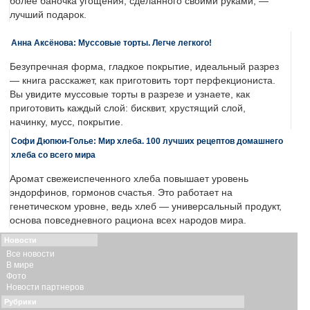
более баночка угощения, сделанного своими руками, —
лучший подарок.
Анна Аксёнова: Муссовые торты. Легче легкого!
Безупречная форма, гладкое покрытие, идеальный разрез
— книга расскажет, как приготовить торт перфекциониста.
Вы увидите муссовые торты в разрезе и узнаете, как
приготовить каждый слой: бисквит, хрустящий слой,
начинку, мусс, покрытие.
Софи Дюпюи-Голье: Мир хлеба. 100 лучших рецептов домашнего
хлеба со всего мира
Аромат свежеиспеченного хлеба повышает уровень
эндорфинов, гормонов счастья. Это работает на
генетическом уровне, ведь хлеб — универсальный продукт,
основа повседневного рациона всех народов мира.
Новости
Все новости
В мире
Фото
Новости партнеров
Рубрики