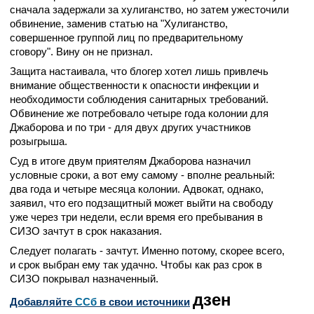
сначала задержали за хулиганство, но затем ужесточили
обвинение, заменив статью на "Хулиганство,
совершенное группой лиц по предварительному
сговору". Вину он не признал.
Защита настаивала, что блогер хотел лишь привлечь
внимание общественности к опасности инфекции и
необходимости соблюдения санитарных требований.
Обвинение же потребовало четыре года колонии для
Джаборова и по три - для двух других участников
розыгрыша.
Суд в итоге двум приятелям Джаборова назначил
условные сроки, а вот ему самому - вполне реальный:
два года и четыре месяца колонии. Адвокат, однако,
заявил, что его подзащитный может выйти на свободу
уже через три недели, если время его пребывания в
СИЗО зачтут в срок наказания.
Следует полагать - зачтут. Именно потому, скорее всего,
и срок выбран ему так удачно. Чтобы как раз срок в
СИЗО покрывал назначенный.
дзен
Добавляйте
CСб
в свои источники