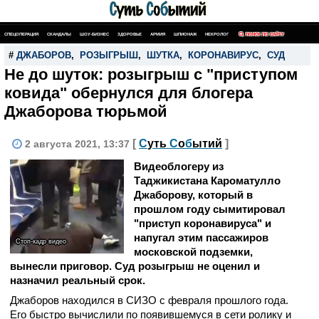
СПЕЦОПЕРАЦИЯ
СКАНДАЛЫ
ШОУ-БИЗНЕС
ЗДОРОВЬЕ
АРМИЯ
ШПИОНАЖ
НЕКРОЛОГ
ПОИСК ПО САЙТУ
#
ДЖАБОРОВ
,
РОЗЫГРЫШ
,
ШУТКА
,
КОРОНАВИРУС
,
СУД
Не до шуток: розыгрыш с "приступом
ковида" обернулся для блогера
Джаборова тюрьмой
[
С
уть
С
о
б
ытий
]
2 августа 2021, 13:37
Видеоблогеру из
Таджикистана Кароматулло
Джаборову, который в
прошлом году сымитировал
"приступ коронавируса" и
напугал этим пассажиров
Стоп-кадр видео
московской подземки,
вынесли приговор. Суд розыгрыш не оценил и
назначил реальный срок.
Джаборов находился в СИЗО с февраля прошлого года.
Его быстро вычислили по появившемуся в сети ролику и