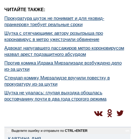
ЧИТАЙТЕ ТАКЖЕ:
Прокуратура шуток не понимает и для «ковид-
пранкеров» требует реальные сроки
Шутка с отягчающими: автору розыгрыша про
коронавирус в метро ужесточили обвинение
Адвокат напугавшего пассажиров метро короновирусом
назвал арест подзащитного абсурдом
Против комика Идрака Мирзализаде возбуждено дело
из-за шутки
Стендап-комику Мирзалидзе вручили повестку в
прокуратуру из-за шутки
Шутка не удалась: глупая выходка обошлась
ростовчанину почти в два года строгого режима
28
Выделите ошибку и отправьте по
CTRL+ENTER
sm
КАРТИНА ДНЯ