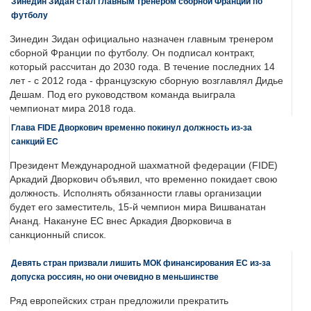
Зинедин Зидан стал главным тренером сборной Франции по
футболу
Зинедин Зидан официально назначен главным тренером
сборной Франции по футболу. Он подписал контракт,
который рассчитан до 2030 года. В течение последних 14
лет - с 2012 года - французскую сборную возглавлял Дидье
Дешам. Под его руководством команда выиграла
чемпионат мира 2018 года.
Глава FIDE Дворкович временно покинул должность из-за
санкций ЕС
Президент Международной шахматной федерации (FIDE)
Аркадий Дворкович объявил, что временно покидает свою
должность. Исполнять обязанности главы организации
будет его заместитель, 15-й чемпион мира Вишванатан
Ананд. Накануне ЕС внес Аркадия Дворковича в
санкционный список.
Девять стран призвали лишить МОК финансирования ЕС из-за
допуска россиян, но они очевидно в меньшинстве
Ряд европейских стран предложили прекратить