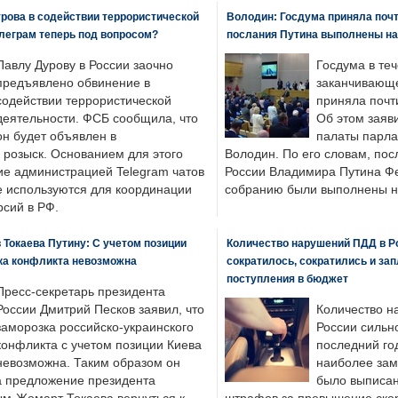
рова в содействии террористической
Володин: Госдума приняла почти
леграм теперь под вопросом?
послания Путина выполнены н
Павлу Дурову в России заочно
Госдума в теч
предъявлено обвинение в
заканчивающе
содействии террористической
приняла почти
деятельности. ФСБ сообщила, что
Об этом заяв
он будет объявлен в
палаты парла
розыск. Основанием для этого
Володин. По его словам, пос
ие администрацией Telegram чатов
России Владимира Путина Ф
е используются для координации
собранию были выполнены н
рсий в РФ.
 Токаева Путину: С учетом позиции
Количество нарушений ПДД в Р
ка конфликта невозможна
сократилось, сократились и за
поступления в бюджет
Пресс-секретарь президента
России Дмитрий Песков заявил, что
Количество н
заморозка российско-украинского
России сильн
конфликта с учетом позиции Киева
последний год
невозможна. Таким образом он
наиболее зам
а предложение президента
было выписан