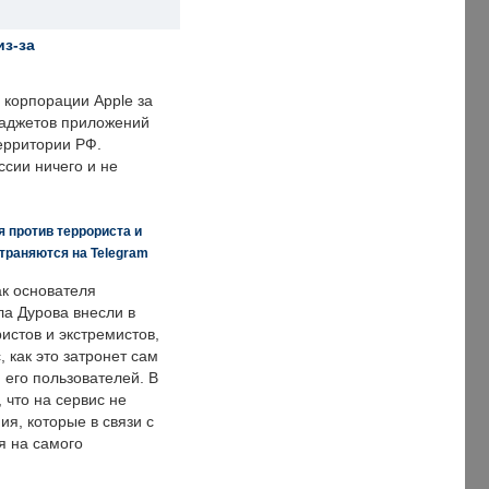
из-за
корпорации Apple за
гаджетов приложений
ерритории РФ.
ссии ничего и не
 против террориста и
траняются на Telegram
ак основателя
ла Дурова внесли в
истов и экстремистов,
, как это затронет сам
 его пользователей. В
что на сервис не
я, которые в связи с
я на самого