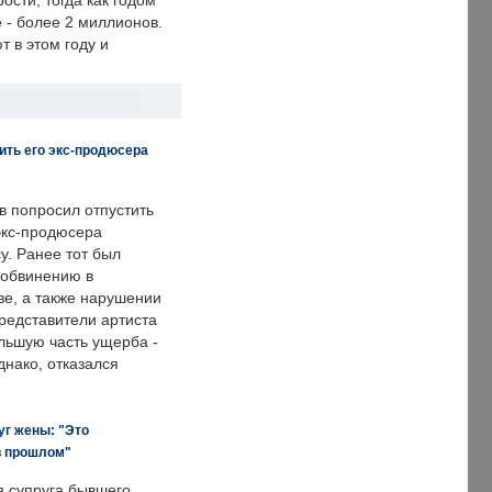
сти, тогда как годом
 - более 2 миллионов.
 в этом году и
ить его экс-продюсера
в попросил отпустить
экс-продюсера
у. Ранее тот был
 обвинению в
е, а также нарушении
редставители артиста
льшую часть ущерба -
днако, отказался
уг жены: "Это
в прошлом"
я супруга бывшего