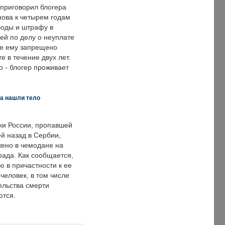
 приговорил блогера
нова к четырем годам
оды и штрафу в
ей по делу о неуплате
же ему запрещено
е в течение двух лет.
 - блогер проживает
а нашли тело
ки России, пропавшей
й назад в Сербии,
ено в чемодане на
рада. Как сообщается,
ю в причастности к ее
человек, в том числе
ельства смерти
ются.