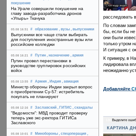
покушение
Стоп-кадр видео
На Урале совершили покушение на
главу завода-разработчика дронов
расследовать в
«Упырь» Ткачука
По словам зам
#
образование
, вузы
, выпускники
05.08 16:51
бы, если бы не
Выпускники все чаще стали выбирать
они были извес
для поступления иностранные вузы или
только утром н
российские колледжи
И ситуация с о
#
Путин
, назначение
, армия
05.08 16:21
К примеру, в Н
Путин провел перестановки в
лидировала впл
руководстве группировок российских
неожиданно уст
войск
#
Армия
, Индия
, авиация
05.08 13:55
Министр обороны Индии закрыл вопрос
Добавляйте
C
о приобретении Су-57: истребитель
покупать не планируют
#
Заславский
, ГИТИС
, скандалы
05.08 12:16
"Ведомости": МВД проводит проверку
теперь уже экс-ректора ГИТИСа
136
Выделите ошиб
Заславского
КАРТИНА Д
#
Минобороны
, спецоперация
,
05.08 10:01