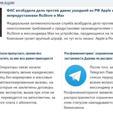
ИКАЦИИ
ФАС возбудила дело против давно ушедшей из РФ Apple 
непредустановки RuStore и Max
Федеральная антимонопольная служба возбудила дело против 
неисполнения требований о предустановке производителями 
RuStore и мессенджера Max на устройства, продающиеся на т
Компании грозит крупный штраф, но тут есть нюанс: Apple в Ро
али пропускать звонки без
Росфинмониторинг: ограничения
латить за них все равно приходится
экстремиста Дурова не распрос
Операторы связи начали
После того, к
блокировать звонки юридических
Telegram Пав
лиц без маркировки и массовые
список террор
автоматизированные вызовы, на
возник вопрос
которые не заключены договоры.
мессенджер и
ам экспертов, вызов при этом не
Росфинмониторинге заявили, 
 переводится на автоответчик, за
распространяются ограничени
ся плата с абонентов.
этим статусом накладываютс
бизнесмена.