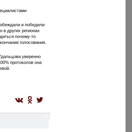
пециалистами
побеждали и победили
о в других регионах
одиться почему-то
окончания голосования.
Удальцова уверенно
100% протоколов она
евой.
sm