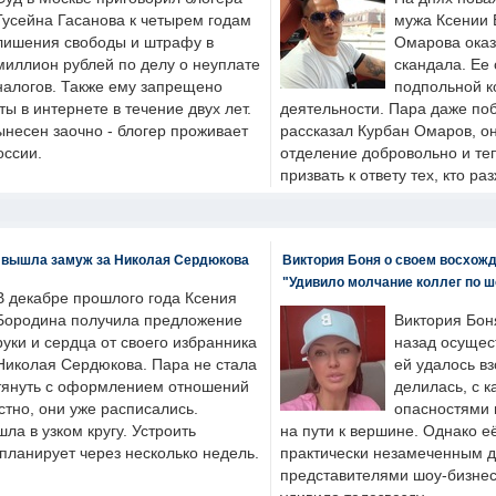
Гусейна Гасанова к четырем годам
мужа Ксении 
лишения свободы и штрафу в
Омарова оказ
миллион рублей по делу о неуплате
скандала. Ее
налогов. Также ему запрещено
подпольной к
ты в интернете в течение двух лет.
деятельности. Пара даже поб
ынесен заочно - блогер проживает
рассказал Курбан Омаров, о
оссии.
отделение добровольно и т
призвать к ответу тех, кто ра
 вышла замуж за Николая Сердюкова
Виктория Боня о своем восхожд
"Удивило молчание коллег по ш
В декабре прошлого года Ксения
Бородина получила предложение
Виктория Бон
руки и сердца от своего избранника
назад осущес
Николая Сердюкова. Пара не стала
ей удалось вз
тянуть с оформлением отношений
делилась, с к
естно, они уже расписались.
опасностями 
а в узком кругу. Устроить
на пути к вершине. Однако е
планирует через несколько недель.
практически незамеченным 
представителями шоу-бизнес