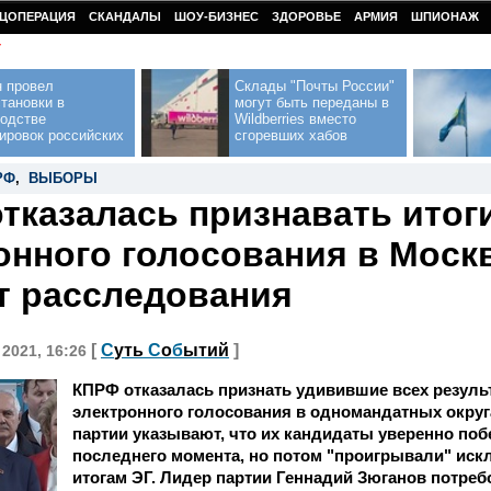
ЦОПЕРАЦИЯ
СКАНДАЛЫ
ШОУ-БИЗНЕС
ЗДОРОВЬЕ
АРМИЯ
ШПИОНАЖ
У
н провел
Склады "Почты России"
тановки в
могут быть переданы в
водстве
Wildberries вместо
ировок российских
сгоревших хабов
РФ
,
ВЫБОРЫ
тказалась признавать итог
онного голосования в Моск
т расследования
[
С
уть
С
о
б
ытий
]
 2021, 16:26
КПРФ отказалась признать удивившие всех резуль
электронного голосования в одномандатных округ
партии указывают, что их кандидаты уверенно по
последнего момента, но потом "проигрывали" иск
итогам ЭГ. Лидер партии Геннадий Зюганов потре