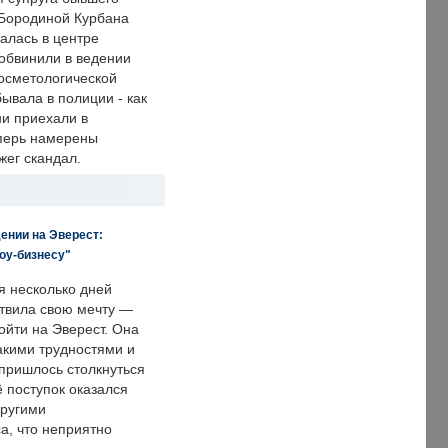
Бородиной Курбана
алась в центре
 обвинили в ведении
осметологической
ывала в полиции - как
ни приехали в
еперь намерены
зжег скандал.
ении на Эверест:
оу-бизнесу"
я несколько дней
твила свою мечту —
ойти на Эверест. Она
акими трудностями и
пришлось столкнуться
ё поступок оказался
другими
а, что неприятно