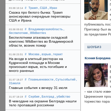
#
Трамп
, США
, Иран
03.08 10:14
Сказка про белого бычка: Трамп
анонсировал очередные переговоры
США и Ирана
публиковать пос
Приговор был в
#
Владимирскаяобласть
,
03.08 09:02
беспилотник
, Wildberries
за пределами Р
Беспилотники атаковали складской
комплекс Wildberries во Владимирской
области, возник пожар
ШОУБИЗ
#
Москва
, взрыв
, теракт
01.08 23:51
Ксения Бородина
На входе в элитный ресторан на
Кудринской площади в Москве
произошел взрыв, есть погибшие и
много раненых
#
Главныеновости
, Сутьсобытий
,
31.07 18:27
31июля
Главные события к вечеру 31 июля
– как стало изв
Церемония прошл
#
Сербия
, Белград
, убийство
31.07 18:19
В чемодане на окраине Белграда нашли
торжество пара 
тело пропавшей россиянки