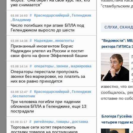
Мороз: "Она берет на свой курс тех, кто
Казахстана Кас
уже снимается"
"стамбульским 
#
Краснодарскийкрай
, Геленджик
03.08 16:03
, Владимир
Число погибших при атаке БПЛА под
СЛУХИ, СКАН
Геленджиком выросло до шести
"Ведомости": МВД
#
Надеждин
, иноагенты
03.08 14:38
Признанный иноагентом Борис
ректора ГИТИСа 
Надеждин улетел из России и постит
свои фото на фоне Эйфелевой башни
#
операторы
, звонки
, маркировка
03.08 14:14
Операторы перестали пропускать
звонки без маркировки, но платить за
них все равно приходится
известно, что о
#
Краснодарскийкрай
, Геленджик
сообщалось, ре
03.08 12:47
, беспилотник
отставке по со
Три человека погибли при падении
обломков БПЛА в Геленджике, еще 13
пострадали
Блогера Гусейна 
#
ритейлеры
, товары
, доставка
четырем годам к
03.08 11:17
Торговые сети хотят переложить
доставку товаров на поставщиков