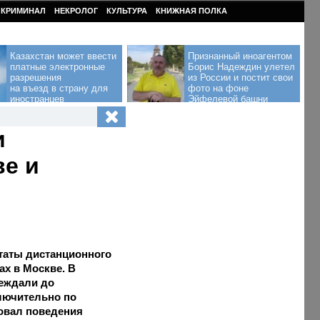
КРИМИНАЛ
НЕКРОЛОГ
КУЛЬТУРА
КНИЖНАЯ ПОЛКА
Казахстан может ввести
Признанный иноагентом
платные электронные
Борис Надеждин улетел
разрешения
из России и постит свои
на въезд в страну для
фото на фоне
иностранцев
Эйфелевой башни
и
ве и
таты дистанционного
ах в Москве. В
беждали до
лючительно по
бовал поведения