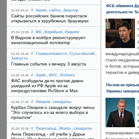
ФСБ обвинила Ду
#
банки
, сайты
, браузер
04.08 09:31
деятельности: Те
Сайты российских банков перестали
открываться в зарубежных браузерах
#
МО
, Воробьев
, Видное
03.08 19:08
В Видном в ноябре реконструируют
канализационный коллектор
международный 
#
Главныеновости
, Сутьсобытий
,
03.08 18:49
3августа
стало неудален
Главные события к вечеру 3 августа
и ботов, которы
терактов и диве
#
Apple
, ФАС
, RuStore
03.08 18:46
ФАС возбудила дело против давно
Песков на призыв
ушедшей из РФ Apple из-за
непредустановки RuStore и Max
Украины замороз
#
Омаров
, скандалы
03.08 17:00
Курбан Омаров о скандале вокруг жены:
"Это случилось из-за моего выбора в
прошлом"
#
Пересильд
, Мороз
, скандалы
03.08 16:38
отреагировал н
Анна Пересильд - об учебе у Дарьи