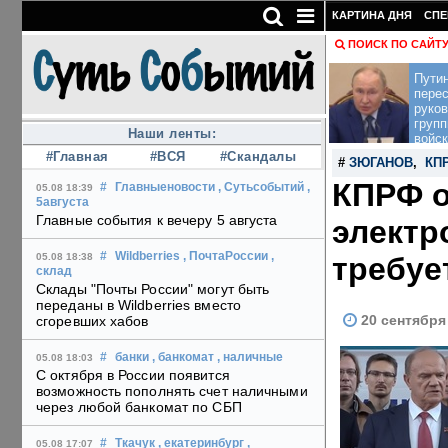
КАРТИНА ДНЯ
СПЕ
ПОИСК ПО САЙТ
Пути
перес
руко
групп
Наши ленты:
войск
#Главная
#ВСЯ
#Скандалы
#
ЗЮГАНОВ
,
КП
КПРФ о
#
Главныеновости
, Сутьсобытий
,
05.08 18:39
5августа
Главные события к вечеру 5 августа
электр
#
Wildberries
, ПочтаРоссии
,
требуе
05.08 18:38
склад
Склады "Почты России" могут быть
переданы в Wildberries вместо
20 сентября
сгоревших хабов
#
банки
, банкомат
, наличные
05.08 18:03
С октября в России появится
возможность пополнять счет наличными
через любой банкомат по СБП
#
Ткачук
, екатеринбург
,
05.08 17:07