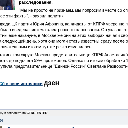
расследования.
"Мы не просто не признаем, мы попросим вместе со с
се эти факты", - заявил политик.
преда ЦК партии Юрия Афонина, кандидаты от КПРФ уверенно 
 была введена система электронного голосования. Он указал, чт
тны еще накануне, в Москве же они на этих выборах начали св
а следующий день, хотя они могли стать известны сразу после 
кончательным итогом тут же резко изменилась.
агатинском округе Москвы представительнице КПРФ Анастасия 
оть до подсчета 99% протоколов. Однако по итогам обработки 
упила представительнице "Единой России" Светлане Разворотн
дзен
Сб
в свои источники
ку и отправьте по
CTRL+ENTER
НЯ