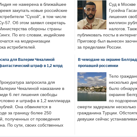
Индия не намерена в ближайшее
Суд в Москве
время закупать новые российские
Гусейна Гаса
истребители "Сухой", в том числе
лишения своб
Су-57. Об этом заявил секретарь
миллион рубл
Министерства обороны страны
налогов. Так
ингх. По его словам, индийские
публиковать посты в интернет
точатся на модернизации
Приговор был вынесен заочно
ка истребителей.
за пределами России.
осила для Валерии Чекалиной
В чемодане на окраине Белград
фантастический штраф в 1,2 млрд
пропавшей россиянки
Тело граждан
Прокуратура запросила для
несколько дне
Валерии Чекалиной наказание в
было обнаруж
виде 6 лет лишения свободы
окраине Белг
условно и штрафа в 1,2 миллиарда
по подозрени
рублей. Она обвиняется в
смерти задержали несколько 
оде за границу более 250
гражданина Турции. Обстоят
й, полученных от проведения
девушки сейчас устанавлива
а. По сути, своих собственных