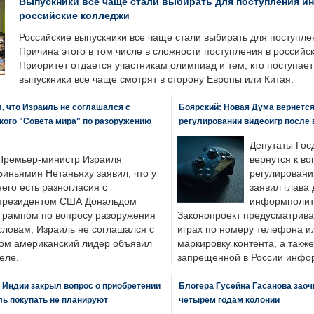
Выпускники все чаще стали выбирать для поступления и
российские колледжи
Российские выпускники все чаще стали выбирать для поступле
Причина этого в том числе в сложности поступления в российс
Приоритет отдается участникам олимпиад и тем, кто поступает 
выпускники все чаще смотрят в сторону Европы или Китая.
, что Израиль не соглашался с
Боярский: Новая Дума вернется 
кого "Совета мира" по разоружению
регулировании видеоигр после
Депутаты Гос
Премьер-министр Израиля
вернутся к во
Биньямин Нетаньяху заявил, что у
регулировани
него есть разногласия с
заявил глава 
президентом США Дональдом
информполити
Трампом по вопросу разоружения
Законопроект предусматрива
словам, Израиль не соглашался с
играх по номеру телефона ил
ром американский лидер объявил
маркировку контента, а также
еле.
запрещенной в России инфо
 Индии закрыл вопрос о приобретении
Блогера Гусейна Гасанова заоч
ль покупать не планируют
четырем годам колонии