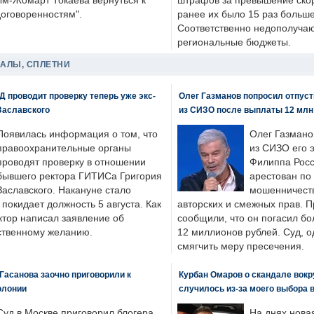
ым-Жомарт Токаева вернуться к
штрафов за превышение скоро
договоренностям".
ранее их было 15 раз больше
Соответственно недополучают
региональные бюджеты.
ДАЛЫ, СПЛЕТНИ
 проводит проверку теперь уже экс-
Олег Газманов попросил отпуст
Заславского
из СИЗО после выплаты 12 млн
Появилась информация о том, что
Олег Газмано
правоохранительные органы
из СИЗО его 
проводят проверку в отношении
Филиппа Росс
бывшего ректора ГИТИСа Григория
арестован по
Заславского. Накануне стало
мошенничеств
н покидает должность 5 августа. Как
авторских и смежных прав. П
ктор написал заявление об
сообщили, что он погасил бо
бственному желанию.
12 миллионов рублей. Суд, о
смягчить меру пресечения.
Гасанова заочно приговорили к
Курбан Омаров о скандале вокр
олонии
случилось из-за моего выбора 
Суд в Москве приговорил блогера
На днях нова