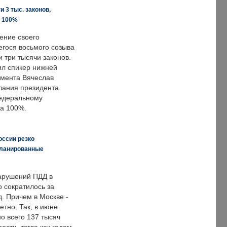
 3 тыс. законов,
а 100%
ение своего
гося восьмого созыва
 три тысячи законов.
ил спикер нижней
мента Вячеслав
лания президента
едеральному
а 100%.
оссии резко
планированные
арушений ПДД в
о сократилось за
. Причем в Москве -
етно. Так, в июне
о всего 137 тысяч