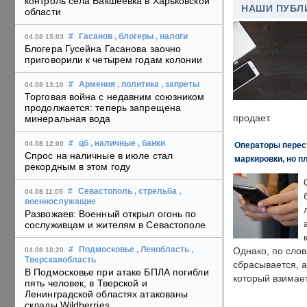
контроль села Бакшеевка в Харьковской
НАШИ ПУБЛ
области
#
Гасанов
, блогеры
, налоги
04.08 15:03
Блогера Гусейна Гасанова заочно
приговорили к четырем годам колонии
#
Армения
, политика
, запреты
04.08 13:10
Торговая война с недавним союзником
продолжается: теперь запрещена
продает.
минеральная вода
#
цб
, наличные
, банки
04.08 12:00
Операторы перест
Спрос на наличные в июле стал
маркировки, но п
рекордным в этом году
#
Севастополь
, стрельба
,
04.08 11:05
военнослужащие
Развожаев: Военный открыл огонь по
сослуживцам и жителям в Севастополе
#
Подмосковье
, Ленобласть
,
Однако, по слов
04.08 10:20
Тверскаяобласть
сбрасывается, а
В Подмосковье при атаке БПЛА погибли
который взимает
пять человек, в Тверской и
Ленинградской областях атакованы
склады Wildberries