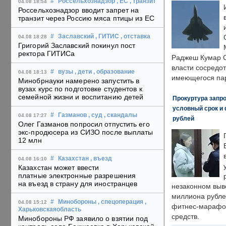
#
Россельхознадзор
, ЕС
, транзит
04.08 18:54
Россельхознадзор вводит запрет на
транзит через Россию мяса птицы из ЕС
#
Заславский
, ГИТИС
, отставка
04.08 18:28
Григорий Заславский покинул пост
ректора ГИТИСа
Раджеш Кумар С
власти сосредо
#
вузы
, дети
, образование
04.08 18:13
имеющегося пар
Минобрнауки намерено запустить в
вузах курс по подготовке студентов к
семейной жизни и воспитанию детей
Прокуртура запр
условный срок и 
#
Газманов
, суд
, скандалы
04.08 17:27
рублей
Олег Газманов попросил отпустить его
экс-продюсера из СИЗО после выплаты
12 млн
#
Казахстан
, въезд
04.08 16:10
Казахстан может ввести
платные электронные разрешения
на въезд в страну для иностранцев
незаконном выв
миллиона рубле
#
Минобороны
, спецоперация
,
04.08 15:12
фитнес-марафон
Харьковскаяобласть
средств.
Минобороны РФ заявило о взятии под