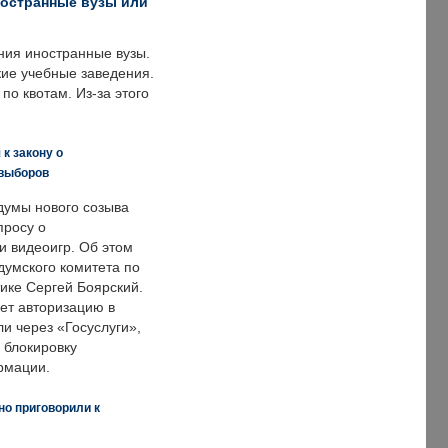
ностранные вузы или
ния иностранные вузы.
кие учебные заведения.
по квотам. Из-за этого
к закону о
 выборов
думы нового созыва
просу о
и видеоигр. Об этом
думского комитета по
ке Сергей Боярский.
ет авторизацию в
и через «Госуслуги»,
 блокировку
рмации.
но приговорили к