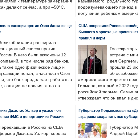
ваниями к температуре замерзания
называемого "родильного тур
 как делают сейчас, а при –50°C.
подразумевающего приезд в 
получения ребенком америка
вела санкции против Озон банка и еще
США попросили Россию освобо
Ф
бывшего морпеха, не принявшег
правил и норм
Великобритания расширила
санкционный список против
Госсекретарь
России.В него были включены 12
встрече с ми
компаний, в том числе ряд банков,
дел Сергеем 
а также одно физическое лицо и
прошла 23 ию
д санкции попал, в частности Озон
об освобожде
ли, что банк продолжает работать в
американского морского пех
, санкции не повлияют на его
Гилмана, который с 2022 год
российской тюрьме. Семья 
утверждает, что он впал в ди
к» Джастас Уолкер в ужасе - он
Губернатор Подмосковья на «Д
ение ФМС о депортации из России
аграриям сохранить все субсид
Переехавший в Россию из США
Губернатор М
фермер Джастас Уолкер, хорошо
Андрей Вороб