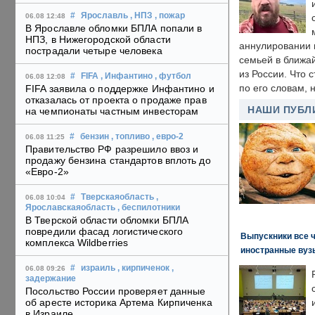
#
Ярославль
, НПЗ
, пожар
06.08 12:48
В Ярославле обломки БПЛА попали в
НПЗ, в Нижегородской области
аннулировании в
пострадали четыре человека
семьей в ближа
из России. Что 
#
FIFA
, Инфантино
, футбол
06.08 12:08
по его словам, н
FIFA заявила о поддержке Инфантино и
отказалась от проекта о продаже прав
НАШИ ПУБЛ
на чемпионаты частным инвесторам
#
бензин
, топливо
, евро-2
06.08 11:25
Правительство РФ разрешило ввоз и
продажу бензина стандартов вплоть до
«Евро-2»
#
Тверскаяобласть
,
06.08 10:04
Ярославскаяобласть
, беспилотники
В Тверской области обломки БПЛА
повредили фасад логистического
Выпускники все 
комплекса Wildberries
иностранные вуз
#
израиль
, кирпиченок
,
06.08 09:26
задержание
Посольство России проверяет данные
об аресте историка Артема Кирпиченка
в Израиле