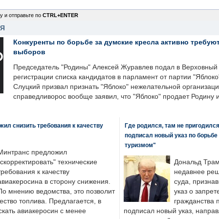
у и отправьте по
CTRL+ENTER
НЯ
Конкуренты по борьбе за думские кресла активно требуют
выборов
Председатель "Родины" Алексей Журавлев подал в Верховный 
регистрации списка кандидатов в парламент от партии "Яблок
Слуцкий призвал признать "Яблоко" нежелательной организаци
справедливорос вообще заявил, что "Яблоко" продает Родину 
ил снизить требования к качеству
Где родился, там не пригодилс
подписал новый указ по борьбе
туризмом"
Минтранс предложил
"скорректировать" технические
Дональд Трам
требования к качеству
недавнее реш
авиакеросина в сторону снижения.
суда, призна
По мнению ведомства, это позволит
указ о запрет
ество топлива. Предлагается, в
гражданства 
скать авиакеросин с менее
подписал новый указ, направ