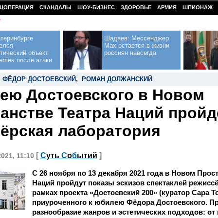
ЦОПЕРАЦИЯ
СКАНДАЛЫ
ШОУ-БИЗНЕС
ЗДОРОВЬЕ
АРМИЯ
ШПИОНАЖ
У
теринбурге
Шадаев: Мессенджер
елся
Max остается в жизни
тический объект
россиян навсегда
erries после атаки
,
ФЁДОР ДОСТОЕВСКИЙ
,
РОМАН ДОЛЖАНСКИЙ
ею Достоевского в Новом
анстве Театра Наций пройд
ёрская лаборатория
[
С
уть
С
о
б
ытий
]
2021, 11:10
С 26 ноября по 13 декабря 2021 года в Новом Прос
Наций пройдут показы эскизов спектаклей режисс
рамках проекта «Достоевский 200» (куратор Сара То
приуроченного к юбилею Фёдора Достоевского. Про
разнообразие жанров и эстетических подходов: от