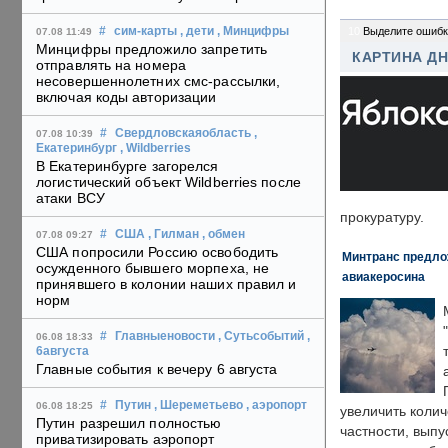
10
Выделите ошибк
#
сим-карты
, дети
, Минцифры
07.08 11:49
Минцифры предложило запретить
КАРТИНА Д
отправлять на номера
несовершеннолетних смс-рассылки,
включая коды авторизации
#
Свердловскаяобласть
,
07.08 10:39
Екатеринбург
, Wildberries
В Екатеринбурге загорелся
логистический объект Wildberries после
атаки ВСУ
прокуратуру.
#
США
, Гилман
, обмен
07.08 09:27
США попросили Россию освободить
Минтранс предлож
осужденного бывшего морпеха, не
авиакеросина
принявшего в колонии наших правил и
норм
#
Главныеновости
, Сутьсобытий
,
06.08 18:33
6августа
Главные события к вечеру 6 августа
#
Путин
, Шереметьево
, аэропорт
06.08 18:25
увеличить колич
Путин разрешил полностью
частности, выпу
приватизировать аэропорт