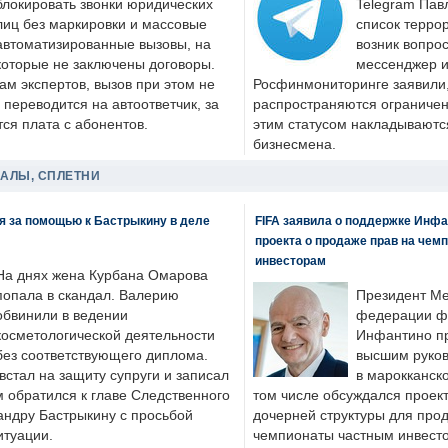
блокировать звонки юридических
Telegram Пав
лиц без маркировки и массовые
список террор
автоматизированные вызовы, на
возник вопрос
которые не заключены договоры.
мессенджер и
ам экспертов, вызов при этом не
Росфинмониторинге заявили, 
 переводится на автоответчик, за
распространяются ограничени
ся плата с абонентов.
этим статусом накладываютс
бизнесмена.
ДАЛЫ, СПЛЕТНИ
я за помощью к Бастрыкину в деле
FIFA заявила о поддержке Инфа
проекта о продаже прав на чем
инвесторам
На днях жена Курбана Омарова
попала в скандал. Валерию
Президент М
обвинили в ведении
федерации фу
косметологической деятельности
Инфантино пр
без соответствующего диплома.
высшим руков
стал на защиту супруги и записал
в марокканско
м обратился к главе Следственного
том числе обсуждался проек
андру Бастрыкину с просьбой
дочерней структуры для про
итуации.
чемпионаты частным инвесто