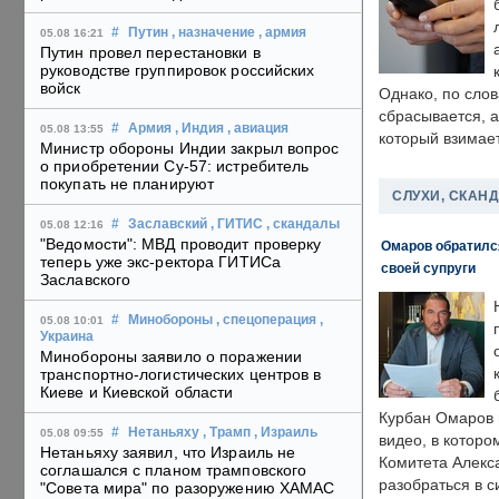
#
Путин
, назначение
, армия
05.08 16:21
Путин провел перестановки в
руководстве группировок российских
войск
Однако, по слов
сбрасывается, а
#
Армия
, Индия
, авиация
05.08 13:55
который взимает
Министр обороны Индии закрыл вопрос
о приобретении Су-57: истребитель
покупать не планируют
СЛУХИ, СКАН
#
Заславский
, ГИТИС
, скандалы
05.08 12:16
"Ведомости": МВД проводит проверку
Омаров обратилс
теперь уже экс-ректора ГИТИСа
своей супруги
Заславского
#
Минобороны
, спецоперация
,
05.08 10:01
Украина
Минобороны заявило о поражении
транспортно-логистических центров в
Киеве и Киевской области
Курбан Омаров в
#
Нетаньяху
, Трамп
, Израиль
05.08 09:55
видео, в которо
Нетаньяху заявил, что Израиль не
Комитета Алекс
соглашался с планом трамповского
разобраться в с
"Совета мира" по разоружению ХАМАС