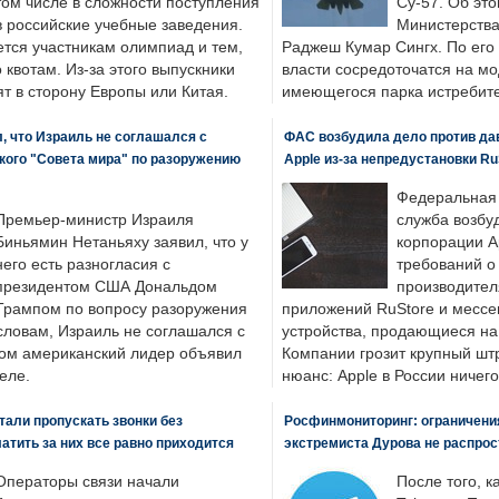
том числе в сложности поступления
Су-57. Об это
в российские учебные заведения.
Министерства
ется участникам олимпиад и тем,
Раджеш Кумар Сингх. По его
о квотам. Из-за этого выпускники
власти сосредоточатся на м
т в сторону Европы или Китая.
имеющегося парка истребит
, что Израиль не соглашался с
ФАС возбудила дело против да
кого "Совета мира" по разоружению
Apple из-за непредустановки Ru
Федеральная
Премьер-министр Израиля
служба возбу
Биньямин Нетаньяху заявил, что у
корпорации A
него есть разногласия с
требований о
президентом США Дональдом
производител
Трампом по вопросу разоружения
приложений RuStore и месс
словам, Израиль не соглашался с
устройства, продающиеся на
ром американский лидер объявил
Компании грозит крупный штр
еле.
нюанс: Apple в России ничего
али пропускать звонки без
Росфинмониторинг: ограничения
латить за них все равно приходится
экстремиста Дурова не распрос
Операторы связи начали
После того, к