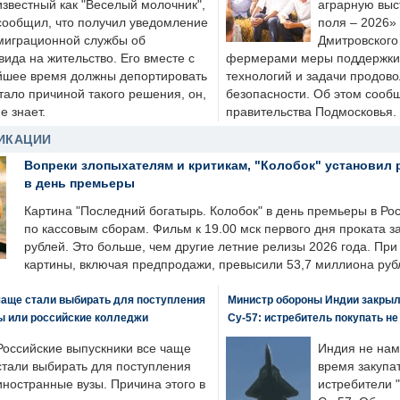
известный как "Веселый молочник",
аграрную выс
сообщил, что получил уведомление
поля – 2026»
миграционной службы об
Дмитровского 
ида на жительство. Его вместе с
фермерами меры поддержки
йшее время должны депортировать
технологий и задачи продов
стало причиной такого решения, он,
безопасности. Об этом сооб
е знает.
правительства Подмосковья.
ИКАЦИИ
Вопреки злопыхателям и критикам, "Колобок" установил 
в день премьеры
Картина "Последний богатырь. Колобок" в день премьеры в Ро
по кассовым сборам. Фильм к 19.00 мск первого дня проката 
рублей. Это больше, чем другие летние релизы 2026 года. Пр
картины, включая предпродажи, превысили 53,7 миллиона руб
чаще стали выбирать для поступления
Министр обороны Индии закрыл
ы или российские колледжи
Су-57: истребитель покупать н
Российские выпускники все чаще
Индия не нам
стали выбирать для поступления
время закупа
иностранные вузы. Причина этого в
истребители "