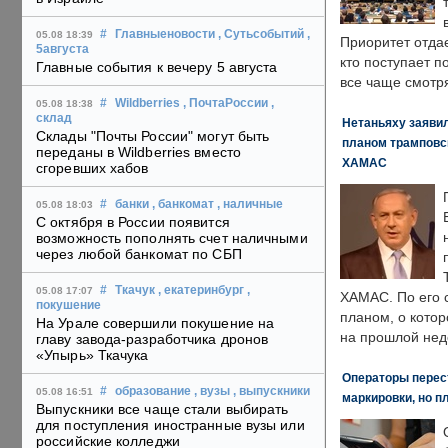
#
Главныеновости
, Сутьсобытий
,
05.08 18:39
Приоритет отда
5августа
кто поступает п
Главные события к вечеру 5 августа
все чаще смотря
#
Wildberries
, ПочтаРоссии
,
05.08 18:38
склад
Нетаньяху заявил
Склады "Почты России" могут быть
планом трамповс
переданы в Wildberries вместо
ХАМАС
сгоревших хабов
#
банки
, банкомат
, наличные
05.08 18:03
С октября в России появится
возможность пополнять счет наличными
через любой банкомат по СБП
#
Ткачук
, екатеринбург
,
05.08 17:07
ХАМАС. По его 
покушение
планом, о кото
На Урале совершили покушение на
на прошлой нед
главу завода-разработчика дронов
«Упырь» Ткачука
Операторы перест
#
образование
, вузы
, выпускники
05.08 16:51
маркировки, но п
Выпускники все чаще стали выбирать
для поступления иностранные вузы или
российские колледжи