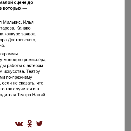
малой сцене до
ле которых —
л Милькис, Илья
тарова, Канако
а конкурс заявок.
ора Достоевского,
ий.
рограммы.
ку молодого режиссёра,
оды работы с актёром
 искусства. Театру
ами по-прежнему
если не сказать, что
о так случится и в
водителя Театра Наций