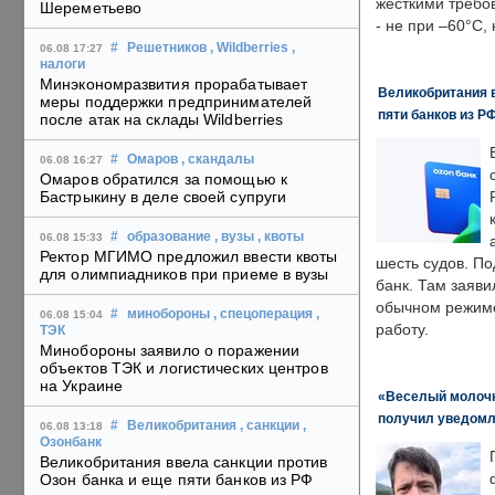
жесткими требо
Шереметьево
- не при –60°C,
#
Решетников
, Wildberries
,
06.08 17:27
налоги
Минэкономразвития прорабатывает
Великобритания в
меры поддержки предпринимателей
пяти банков из Р
после атак на склады Wildberries
#
Омаров
, скандалы
06.08 16:27
Омаров обратился за помощью к
Бастрыкину в деле своей супруги
#
образование
, вузы
, квоты
06.08 15:33
Ректор МГИМО предложил ввести квоты
шесть судов. По
для олимпиадников при приеме в вузы
банк. Там заяви
обычном режиме
#
минобороны
, спецоперация
,
06.08 15:04
работу.
ТЭК
Минобороны заявило о поражении
объектов ТЭК и логистических центров
на Украине
«Веселый молочни
получил уведомл
#
Великобритания
, санкции
,
06.08 13:18
Озонбанк
Великобритания ввела санкции против
Озон банка и еще пяти банков из РФ