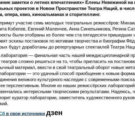
мние заметки о летних впечатлениях» Елены Невежиной на 
ьных проектов в Новом Пространстве Театра Наций, в чис
, опера, квиз, киноальманах и сторителлинг.
 примут участие семь молодых театральных режиссёров: Михаи
та Кобелев, Евгений Маленчев, Анна Синельникова, Регина Сат
оекты были отобраны из более чем ста пятидесяти пришедших н
вят эскизы постановок по мотивам творчества и биографии Фёд
рых будут доработаны до репертуарных спектаклей Театра Нац
 лаборатория — финальная часть нашей междисциплинарной п
театров сложно решиться на то, чтобы пригласить на постанов
ычный материал, ввести в свой театральный оборот новые мет
 лаборатории — это удачный способ приобщение к новым формам
динения великого культурного наследия с современными поиск
ее перспективным. Многие из наших режиссёрских лабораторий, 
венчались интересными творческими результатами. Надеюсь, чт
оворит куратор лаборатории, заместитель художественного руко
кий.
дзен
Сб
в свои источники