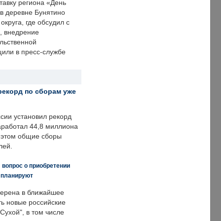
тавку региона «День
 в деревне Бунятино
округа, где обсудил с
, внедрение
ольственной
щили в пресс-службе
рекорд по сборам уже
ссии установил рекорд
заработал 44,8 миллиона
и этом общие сборы
лей.
 вопрос о приобретении
е планируют
ерена в ближайшее
ть новые российские
Сухой", в том числе