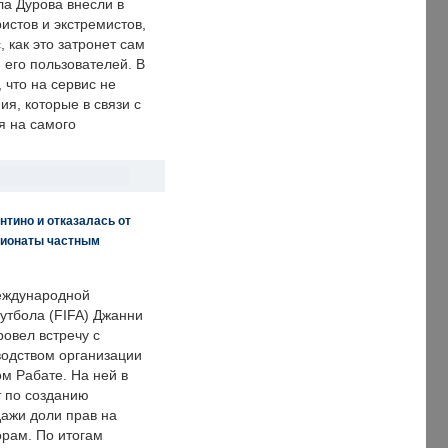
ла Дурова внесли в
истов и экстремистов,
, как это затронет сам
 его пользователей. В
что на сервис не
я, которые в связи с
я на самого
нтино и отказалась от
пионаты частным
еждународной
тбола (FIFA) Джанни
овел встречу с
одством организации
м Рабате. На ней в
т по созданию
дажи доли прав на
рам. По итогам