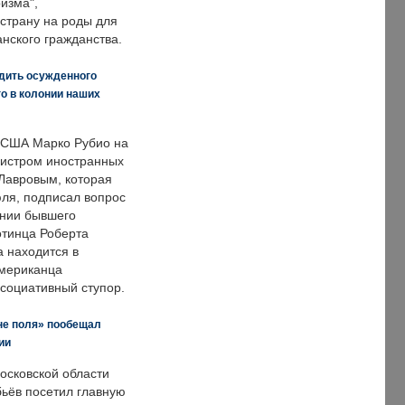
изма",
страну на роды для
нского гражданства.
дить осужденного
о в колонии наших
 США Марко Рубио на
нистром иностранных
Лавровым, которая
ля, подписал вопрос
нии бывшего
отинца Роберта
а находится в
американца
ссоциативный ступор.
не поля» пообещал
ии
осковской области
ьёв посетил главную