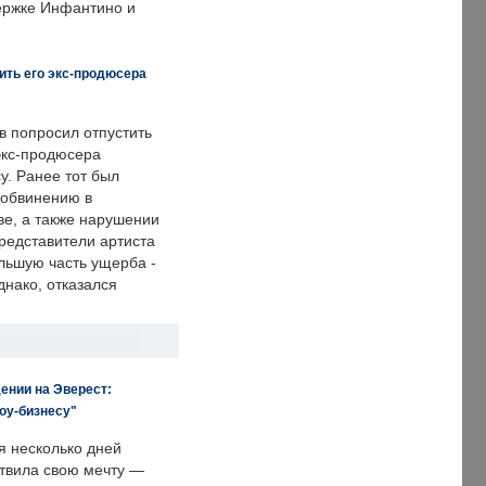
держке Инфантино и
ить его экс-продюсера
в попросил отпустить
экс-продюсера
у. Ранее тот был
 обвинению в
е, а также нарушении
редставители артиста
льшую часть ущерба -
днако, отказался
ении на Эверест:
оу-бизнесу"
я несколько дней
твила свою мечту —