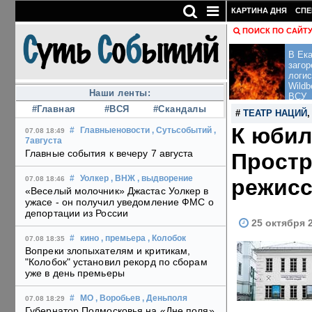
КАРТИНА ДНЯ
СПЕ
ПОИСК ПО САЙТ
В Ека
загор
логис
Wildb
Наши ленты:
ВСУ
#Главная
#ВСЯ
#Скандалы
#
ТЕАТР НАЦИЙ
К юбил
#
Главныеновости
, Сутьсобытий
,
07.08 18:49
7августа
Главные события к вечеру 7 августа
Простр
#
Уолкер
, ВНЖ
, выдворение
режисс
07.08 18:46
«Веселый молочник» Джастас Уолкер в
ужасе - он получил уведомление ФМС о
депортации из России
25 октября 
#
кино
, премьера
, Колобок
07.08 18:35
Вопреки злопыхателям и критикам,
"Колобок" установил рекорд по сборам
уже в день премьеры
#
МО
, Воробьев
, Деньполя
07.08 18:29
Губернатор Подмосковья на «Дне поля»