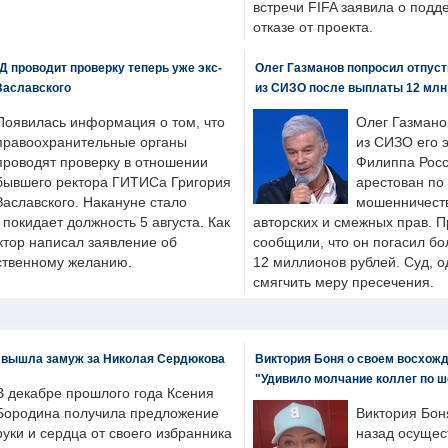
встречи FIFA заявила о под
отказе от проекта.
 проводит проверку теперь уже экс-
Олег Газманов попросил отпуст
Заславского
из СИЗО после выплаты 12 млн
Появилась информация о том, что
Олег Газмано
правоохранительные органы
из СИЗО его 
проводят проверку в отношении
Филиппа Росс
бывшего ректора ГИТИСа Григория
арестован по
Заславского. Накануне стало
мошенничеств
н покидает должность 5 августа. Как
авторских и смежных прав. П
ктор написал заявление об
сообщили, что он погасил бо
бственному желанию.
12 миллионов рублей. Суд, о
смягчить меру пресечения.
 вышла замуж за Николая Сердюкова
Виктория Боня о своем восхожд
"Удивило молчание коллег по ш
В декабре прошлого года Ксения
Бородина получила предложение
Виктория Бон
руки и сердца от своего избранника
назад осущес