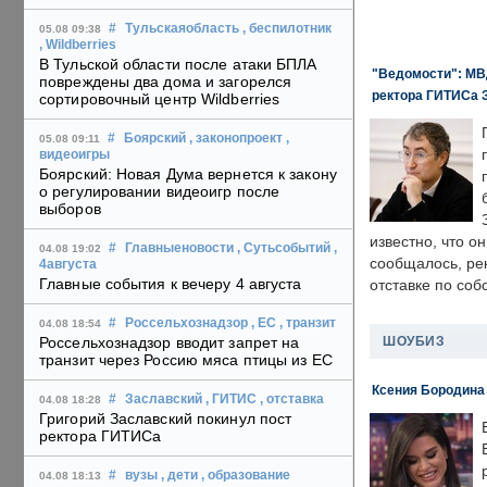
#
Тульскаяобласть
, беспилотник
05.08 09:38
, Wildberries
В Тульской области после атаки БПЛА
"Ведомости": МВД
повреждены два дома и загорелся
ректора ГИТИСа 
сортировочный центр Wildberries
#
Боярский
, законопроект
,
05.08 09:11
видеоигры
Боярский: Новая Дума вернется к закону
о регулировании видеоигр после
выборов
известно, что о
#
Главныеновости
, Сутьсобытий
,
04.08 19:02
сообщалось, ре
4августа
Главные события к вечеру 4 августа
отставке по со
#
Россельхознадзор
, ЕС
, транзит
04.08 18:54
ШОУБИЗ
Россельхознадзор вводит запрет на
транзит через Россию мяса птицы из ЕС
Ксения Бородина
#
Заславский
, ГИТИС
, отставка
04.08 18:28
Григорий Заславский покинул пост
ректора ГИТИСа
#
вузы
, дети
, образование
04.08 18:13