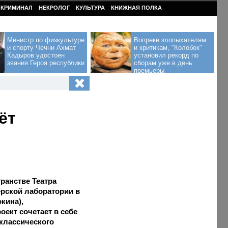
КРИМИНАЛ
НЕКРОЛОГ
КУЛЬТУРА
КНИЖНАЯ ПОЛКА
Министр по физкультуре
Вопреки злопыхателям
и спорту Чечни Ахмат
и критикам, "Колобок"
Кадыров удостоен
установил рекорд по
звания Героя республики
сборам уже в день
премьеры
ёт
транстве Театра
ёрской лаборатории в
кина),
ект сочетает в себе
 классического