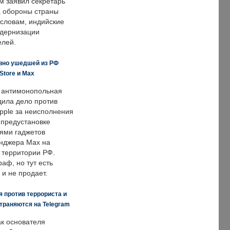
м заявил секретарь
 обороны страны
 словам, индийские
одернизации
елей.
вно ушедшей из РФ
Store и Max
 антимонопольная
дила дело против
pple за неисполнения
 предустановке
ями гаджетов
енджера Max на
 территории РФ.
аф, но тут есть
 и не продает.
 против террориста и
траняются на Telegram
ак основателя