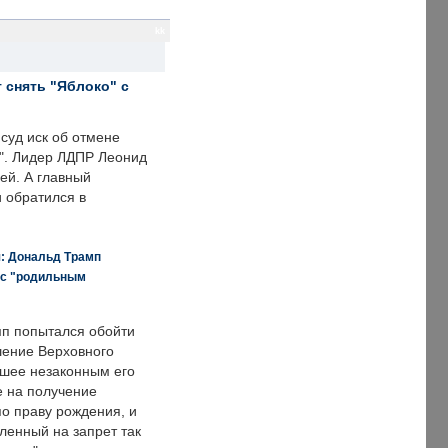
kk
 снять "Яблоко" с
суд иск об отмене
о". Лидер ЛДПР Леонид
ей. А главный
и обратился в
я: Дональд Трамп
 с "родильным
п попытался обойти
ение Верховного
вшее незаконным его
е на получение
по праву рождения, и
ленный на запрет так