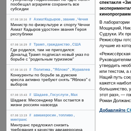
спектакля «Зи
пообещал аграриям сохранить все
экспериментал
субсидии
кинопрограмма
#
АхматКадыров
, звание
, Чечня
07.08 18:16
В лаборатории
Министр по физкультуре и спорту Чечни
Мощицкий, Ники
Ахмат Кадыров удостоен звания Героя
Судзуки. Их пр
республики
Режиссёры гото
#
Трамп
, гражданство
, США
лучшие из кото
07.08 16:29
Где родился, там не пригодился:
«Режиссёрская
Дональд Трамп подписал новый указ по
борьбе с "родильным туризмом"
Руководителям 
утвердить необ
#
Политика
, "Яблоко"
, Журавлев
07.08 16:15
или текстом, а
Конкуренты по борьбе за думские
Наций путь сое
кресла активно требуют снять "Яблоко" с
кажется наибол
выборов
большинство, у
этот раз», — г
#
Шадаев
, Госуслуги
, Max
07.08 15:43
Шадаев: Мессенджер Max остается в
Роман Должанс
жизни россиян навсегда
Добавляйте
C
#
авиакеросин
, топливо
,
07.08 13:19
минтранс
Минтранс предложил снизить
требования к качеству авиакеросина