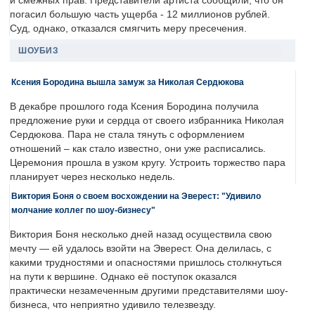
и смежных прав. Представители артиста сообщили, что он
погасил большую часть ущерба - 12 миллионов рублей.
Суд, однако, отказался смягчить меру пресечения.
ШОУБИЗ
Ксения Бородина вышла замуж за Николая Сердюкова
В декабре прошлого года Ксения Бородина получила
предложение руки и сердца от своего избранника Николая
Сердюкова. Пара не стала тянуть с оформлением
отношений – как стало известно, они уже расписались.
Церемония прошла в узком кругу. Устроить торжество пара
планирует через несколько недель.
Виктория Боня о своем восхождении на Эверест: "Удивило
молчание коллег по шоу-бизнесу"
Виктория Боня несколько дней назад осуществила свою
мечту — ей удалось взойти на Эверест. Она делилась, с
какими трудностями и опасностями пришлось столкнуться
на пути к вершине. Однако её поступок оказался
практически незамеченным другими представителями шоу-
бизнеса, что неприятно удивило телезвезду.