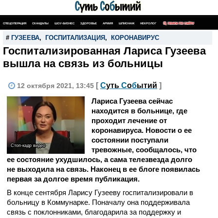
СПЕЦОПЕРАЦИЯ
СКАНДАЛЫ
ШОУ-БИЗНЕС
ЗДОРОВЬЕ
АРМИЯ
ШПИОНАЖ
НЕКРОЛОГ
ПОИСК ПО САЙТУ
#
ГУЗЕЕВА
,
ГОСПИТАЛИЗАЦИЯ
,
КОРОНАВИРУС
Госпитализированная Лариса Гузеева
вышла на связь из больницы
[
С
уть
С
о
б
ытий
]
12 октября 2021, 13:45
Лариса Гузеева сейчас
находится в больнице, где
проходит лечение от
коронавируса. Новости о ее
состоянии поступали
Стоп-кадр видео
тревожные, сообщалось, что
ее состояние ухудшилось, а сама телезвезда долго
не выходила на связь. Наконец в ее блоге появилась
первая за долгое время публикация.
В конце сентября Ларису Гузееву госпитализировали в
больницу в Коммунарке. Поначалу она поддерживала
связь с поклонниками, благодарила за поддержку и