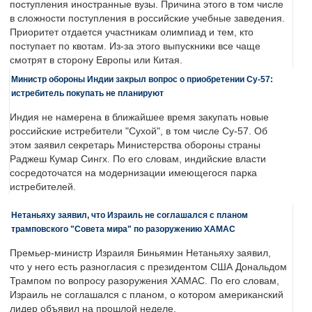
поступления иностранные вузы. Причина этого в том числе
в сложности поступления в российские учебные заведения.
Приоритет отдается участникам олимпиад и тем, кто
поступает по квотам. Из-за этого выпускники все чаще
смотрят в сторону Европы или Китая.
Министр обороны Индии закрыл вопрос о приобретении Су-57:
истребитель покупать не планируют
Индия не намерена в ближайшее время закупать новые
российские истребители "Сухой", в том числе Су-57. Об
этом заявил секретарь Министерства обороны страны
Раджеш Кумар Сингх. По его словам, индийские власти
сосредоточатся на модернизации имеющегося парка
истребителей.
Нетаньяху заявил, что Израиль не соглашался с планом
трамповского "Совета мира" по разоружению ХАМАС
Премьер-министр Израиля Биньямин Нетаньяху заявил,
что у него есть разногласия с президентом США Дональдом
Трампом по вопросу разоружения ХАМАС. По его словам,
Израиль не соглашался с планом, о котором американский
лидер объявил на прошлой неделе.