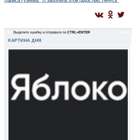
Лариса Гузеева: "Я заболела этой гадостью. Лечусь"
478
Выделите ошибку и отправьте по
CTRL+ENTER
sm / sm
КАРТИНА ДНЯ