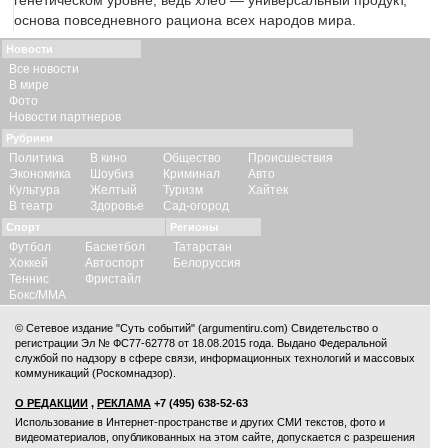
генетическом уровне, ведь хлеб — универсальный продукт,
основа повседневного рациона всех народов мира.
Новости
Все новости
В мире
Фото
Новости партнеров
Рубрики
Политика
В кино
Общество
Происшествия
Экономика
Шоубиз
Криминал
Авто
Культура
Желтый
Туризм
Хайтек
В театр
Здоровье
Сад-огород
Спорт
Регионы
Футбол
Баскетбол
Татарстан
Хоккей
Автоспорт
Белоруссия
Теннис
Фристайл
Бокс/ММА
© Сетевое издание "Суть событий" (argumentiru.com) Свидетельство о
регистрации Эл № ФС77-62778 от 18.08.2015 года. Выдано Федеральной
службой по надзору в сфере связи, информационных технологий и массовых
коммуникаций (Роскомнадзор).
О РЕДАКЦИИ
,
РЕКЛАМА
+7 (495) 638-52-63
Использование в Интернет-пространстве и других СМИ текстов, фото и
видеоматериалов, опубликованных на этом сайте, допускается с
разрешения