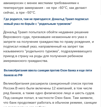
авиакеросин с менее жесткими требованиями к
температуре замерзания - не при –60°C, как делают
сейчас, а при –50°C.
Где родился, там не пригодился: Дональд Трамп подписал
новый указ по борьбе с "родильным туризмом"
Дональд Трамп попытался обойти недавнее решение
Верховного суда, признавшее незаконным его указ о
запрете на получение гражданства по праву рождения, и
подписал новый указ, направленный на запрет так
называемого "родильного туризма", подразумевающего
приезд в страну на роды для получения ребенком
американского гражданства.
Великобритания ввела санкции против Озон банка и еще пяти
банков из РФ
Великобритания расширила санкционный список против
России.В него были включены 12 компаний, в том числе
ряд банков, а также одно физическое лицо и шесть судов.
Под санкции попал, в частности Озон банк. Там заявили,
что банк продолжает работать в обычном режиме, санкции