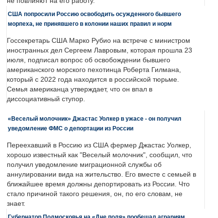
не повлияют на его работу.
США попросили Россию освободить осужденного бывшего
морпеха, не принявшего в колонии наших правил и норм
Госсекретарь США Марко Рубио на встрече с министром
иностранных дел Сергеем Лавровым, которая прошла 23
июля, подписал вопрос об освобождении бывшего
американского морского пехотинца Роберта Гилмана,
который с 2022 года находится в российской тюрьме.
Семья американца утверждает, что он впал в
диссоциативный ступор.
«Веселый молочник» Джастас Уолкер в ужасе - он получил
уведомление ФМС о депортации из России
Переехавший в Россию из США фермер Джастас Уолкер,
хорошо известный как "Веселый молочник", сообщил, что
получил уведомление миграционной службы об
аннулировании вида на жительство. Его вместе с семьей в
ближайшее время должны депортировать из России. Что
стало причиной такого решения, он, по его словам, не
знает.
Губернатор Подмосковья на «Дне поля» пообещал аграриям