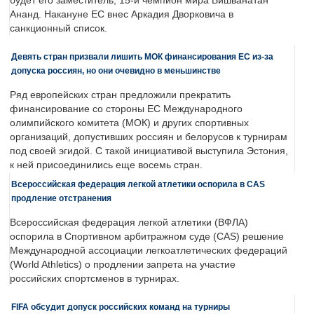
будет его заместитель, 15-й чемпион мира Вишванатан
Ананд. Накануне ЕС внес Аркадия Дворковича в
санкционный список.
Девять стран призвали лишить МОК финансирования ЕС из-за
допуска россиян, но они очевидно в меньшинстве
Ряд европейских стран предложили прекратить
финансирование со стороны ЕС Международного
олимпийского комитета (МОК) и других спортивных
организаций, допустивших россиян и белорусов к турнирам
под своей эгидой. С такой инициативой выступила Эстония,
к ней присоединились еще восемь стран.
Всероссийская федерация легкой атлетики оспорила в CAS
продление отстранения
Всероссийская федерация легкой атлетики (ВФЛА)
оспорила в Спортивном арбитражном суде (CAS) решение
Международной ассоциации легкоатлетических федераций
(World Athletics) о продлении запрета на участие
российских спортсменов в турнирах.
FIFA обсудит допуск российских команд на турниры