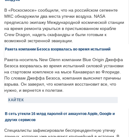
В «Роскосмосе» сообщили, что на российском сегменте
МКС обнаружили два места утечки воздуха. NASA
предписало экипажу Международной космической станции
на время ремонта укрыться в пристыкованном корабле
Crew Dragon, надеть скафандры и были готовым к
возможной экстренной эвакуации.
Ракета компании Безоса взорвалась во время испытаний
Ракета-носитель New Glenn компании Blue Origin Джеффа
Безоса взорвалась во время испытаний силовой установки
на стартовом комплексе на мысе Канаверал во Флориде.
По словам Джеффа Безоса, компания выясняет причины
взрыва. Он заверил, что компания восстановит все, что
нужно, и вернется к полетам.
ХАЙТЕК
В сеть утекли 16 млрд паролей от аккаунтов Apple, Google и
других сервисов
Специалисты зафиксировали беспрецедентную утечку
данных, которую уже называют крупнейшей в истории. В