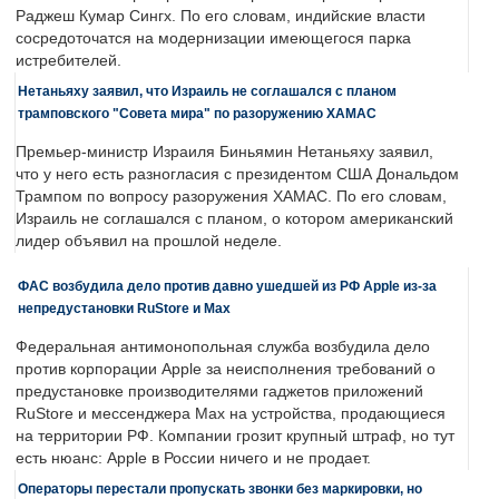
Раджеш Кумар Сингх. По его словам, индийские власти
сосредоточатся на модернизации имеющегося парка
истребителей.
Нетаньяху заявил, что Израиль не соглашался с планом
трамповского "Совета мира" по разоружению ХАМАС
Премьер-министр Израиля Биньямин Нетаньяху заявил,
что у него есть разногласия с президентом США Дональдом
Трампом по вопросу разоружения ХАМАС. По его словам,
Израиль не соглашался с планом, о котором американский
лидер объявил на прошлой неделе.
ФАС возбудила дело против давно ушедшей из РФ Apple из-за
непредустановки RuStore и Max
Федеральная антимонопольная служба возбудила дело
против корпорации Apple за неисполнения требований о
предустановке производителями гаджетов приложений
RuStore и мессенджера Max на устройства, продающиеся
на территории РФ. Компании грозит крупный штраф, но тут
есть нюанс: Apple в России ничего и не продает.
Операторы перестали пропускать звонки без маркировки, но