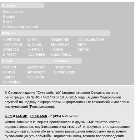
Новости
Все новости
В мире
Фото
Новости партнеров
Рубрики
Политика
В кино
Общество
Происшествия
Экономика
Шоубиз
Криминал
Авто
Культура
Желтый
Туризм
Хайтек
В театр
Здоровье
Сад-огород
Спорт
Регионы
Футбол
Баскетбол
Татарстан
Хоккей
Автоспорт
Белоруссия
Теннис
Фристайл
Бокс/ММА
© Сетевое издание "Суть событий" (argumentiru.com) Свидетельство о
регистрации Эл № ФС77-62778 от 18.08.2015 года. Выдано Федеральной
службой по надзору в сфере связи, информационных технологий и массовых
коммуникаций (Роскомнадзор).
О РЕДАКЦИИ
,
РЕКЛАМА
+7 (495) 638-52-63
Использование в Интернет-пространстве и других СМИ текстов, фото и
видеоматериалов, опубликованных на этом сайте, допускается с
разрешения
редакции
при условии обязательного размещения гиперссылки на источник
публикации («Суть событий» - argumentiru.com), точного воспроизведения