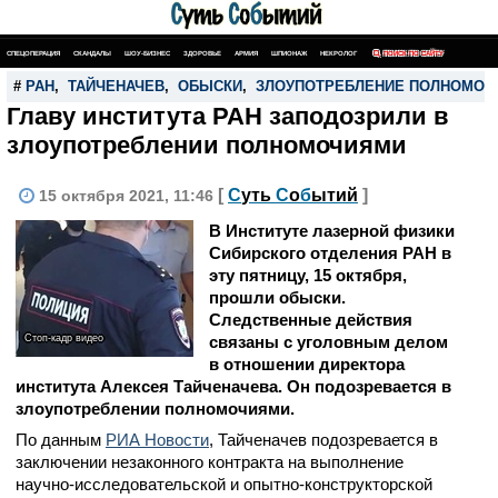
СПЕЦОПЕРАЦИЯ
СКАНДАЛЫ
ШОУ-БИЗНЕС
ЗДОРОВЬЕ
АРМИЯ
ШПИОНАЖ
НЕКРОЛОГ
ПОИСК ПО САЙТУ
#
РАН
,
ТАЙЧЕНАЧЕВ
,
ОБЫСКИ
,
ЗЛОУПОТРЕБЛЕНИЕ ПОЛНОМОЧ
Главу института РАН заподозрили в
злоупотреблении полномочиями
[
С
уть
С
о
б
ытий
]
15 октября 2021, 11:46
В Институте лазерной физики
Сибирского отделения РАН в
эту пятницу, 15 октября,
прошли обыски.
Следственные действия
Стоп-кадр видео
связаны с уголовным делом
в отношении директора
института Алексея Тайченачева. Он подозревается в
злоупотреблении полномочиями.
По данным
РИА Новости
, Тайченачев подозревается в
заключении незаконного контракта на выполнение
научно-исследовательской и опытно-конструкторской