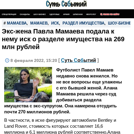
СПЕЦОПЕРАЦИЯ
СКАНДАЛЫ
ШОУ-БИЗНЕС
ЗДОРОВЬЕ
АРМИЯ
ШПИОНАЖ
НЕКРОЛОГ
ПОИСК ПО САЙТУ
#
МАМАЕВА
,
МАМАЕВ
,
ИСК
,
РАЗДЕЛ ИМУЩЕСТВА
,
ШОУ-БИЗНЕ
Экс-жена Павла Мамаева подала к
нему иск о разделе имущества на 269
млн рублей
[
С
уть
С
о
б
ытий
]
8 февраля 2022, 15:20
Футболист Павел Мамаев
недавно снова женился. Но
не все вопросы еще улажены
с его бывшей женой. Алана
Мамаева решила через суд
Стоп-кадр видео
добиваться раздела
имущества с экс-супругом. Она намерена отсудить
почти 270 миллионов рублей.
В частности, в иске фигурируют автомобили Bentley и
Land Rover, стоимость которых составляет 16,6
миллиона и 6,1 миллиона рублей соответственно.Алана