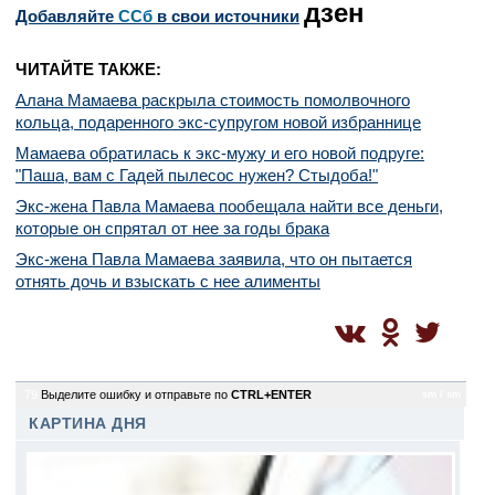
дзен
Добавляйте
CСб
в свои источники
ЧИТАЙТЕ ТАКЖЕ:
Алана Мамаева раскрыла стоимость помолвочного
кольца, подаренного экс-супругом новой избраннице
Мамаева обратилась к экс-мужу и его новой подруге:
"Паша, вам с Гадей пылесос нужен? Стыдоба!"
Экс-жена Павла Мамаева пообещала найти все деньги,
которые он спрятал от нее за годы брака
Экс-жена Павла Мамаева заявила, что он пытается
отнять дочь и взыскать с нее алименты
79
Выделите ошибку и отправьте по
CTRL+ENTER
sm / sm
КАРТИНА ДНЯ