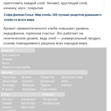
приготовить каждый слой: бисквит, хрустящий слой,
начинку, мусс, покрытие.
Софи Дюпюи-Голье: Мир хлеба. 100 лучших рецептов домашнего
хлеба со всего мира
Аромат свежеиспеченного хлеба повышает уровень
эндорфинов, гормонов счастья. Это работает на
генетическом уровне, ведь хлеб — универсальный продукт,
основа повседневного рациона всех народов мира.
Новости
Все новости
В мире
Фото
Новости партнеров
Рубрики
Политика
В кино
Общество
Происшествия
Экономика
Шоубиз
Криминал
Авто
Культура
Желтый
Туризм
Хайтек
В театр
Здоровье
Сад-огород
Спорт
Регионы
Футбол
Баскетбол
Татарстан
Хоккей
Автоспорт
Белоруссия
Теннис
Фристайл