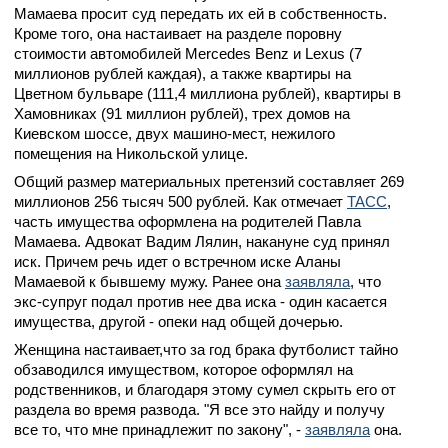
Мамаева просит суд передать их ей в собственность.
Кроме того, она настаивает на разделе поровну
стоимости автомобилей Mercedes Benz и Lexus (7
миллионов рублей каждая), а также квартиры на
Цветном бульваре (111,4 миллиона рублей), квартиры в
Хамовниках (91 миллион рублей), трех домов на
Киевском шоссе, двух машино-мест, нежилого
помещения на Никольской улице.
Общий размер материальных претензий составляет 269
миллионов 256 тысяч 500 рублей. Как отмечает
ТАСС
,
часть имущества оформлена на родителей Павла
Мамаева. Адвокат Вадим Лялин, накануне суд принял
иск. Причем речь идет о встречном иске Аланы
Мамаевой к бывшему мужу. Ранее она
заявляла
, что
экс-супруг подал против нее два иска - один касается
имущества, другой - опеки над общей дочерью.
Женщина настаивает,что за год брака футболист тайно
обзаводился имуществом, которое оформлял на
родственников, и благодаря этому сумел скрыть его от
раздела во время развода. "Я все это найду и получу
все то, что мне принадлежит по закону", -
заявляла
она.