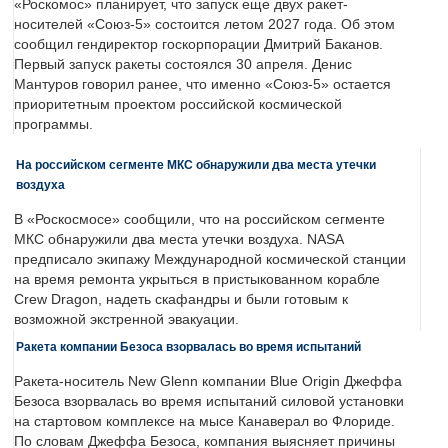
«Роскомос» планирует, что запуск еще двух ракет-
носителей «Союз-5» состоится летом 2027 года. Об этом
сообщил гендиректор госкорпорации Дмитрий Баканов.
Первый запуск ракеты состоялся 30 апреля. Денис
Мантуров говорил ранее, что именно «Союз-5» остается
приоритетным проектом российской космической
программы.
На российском сегменте МКС обнаружили два места утечки
воздуха
В «Роскосмосе» сообщили, что на российском сегменте
МКС обнаружили два места утечки воздуха. NASA
предписало экипажу Международной космической станции
на время ремонта укрыться в пристыкованном корабле
Crew Dragon, надеть скафандры и были готовым к
возможной экстренной эвакуации.
Ракета компании Безоса взорвалась во время испытаний
Ракета-носитель New Glenn компании Blue Origin Джеффа
Безоса взорвалась во время испытаний силовой установки
на стартовом комплексе на мысе Канаверал во Флориде.
По словам Джеффа Безоса, компания выясняет причины