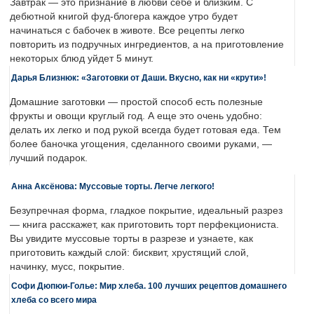
Завтрак — это признание в любви себе и близким. С
дебютной книгой фуд-блогера каждое утро будет
начинаться с бабочек в животе. Все рецепты легко
повторить из подручных ингредиентов, а на приготовление
некоторых блюд уйдет 5 минут.
Дарья Близнюк: «Заготовки от Даши. Вкусно, как ни «крути»!
Домашние заготовки — простой способ есть полезные
фрукты и овощи круглый год. А еще это очень удобно:
делать их легко и под рукой всегда будет готовая еда. Тем
более баночка угощения, сделанного своими руками, —
лучший подарок.
Анна Аксёнова: Муссовые торты. Легче легкого!
Безупречная форма, гладкое покрытие, идеальный разрез
— книга расскажет, как приготовить торт перфекциониста.
Вы увидите муссовые торты в разрезе и узнаете, как
приготовить каждый слой: бисквит, хрустящий слой,
начинку, мусс, покрытие.
Софи Дюпюи-Голье: Мир хлеба. 100 лучших рецептов домашнего
хлеба со всего мира