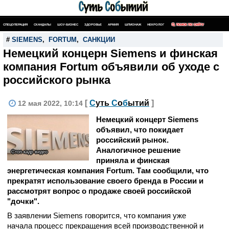
СПЕЦОПЕРАЦИЯ
СКАНДАЛЫ
ШОУ-БИЗНЕС
ЗДОРОВЬЕ
АРМИЯ
ШПИОНАЖ
НЕКРОЛОГ
ПОИСК ПО САЙТУ
#
SIEMENS
,
FORTUM
,
САНКЦИИ
Немецкий концерн Siemens и финская
компания Fortum объявили об уходе с
российского рынка
[
С
уть
С
о
б
ытий
]
12 мая 2022, 10:14
Немецкий концерт Siemens
объявил, что покидает
российский рынок.
Аналогичное решение
Стоп-кадр видео
приняла и финская
энергетическая компания Fortum. Там сообщили, что
прекратят использование своего бренда в России и
рассмотрят вопрос о продаже своей российской
"дочки".
В заявлении Siemens говорится, что компания уже
начала процесс прекращения всей производственной и