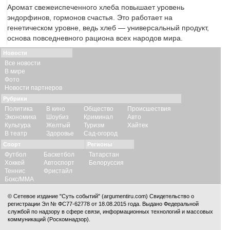
Аромат свежеиспеченного хлеба повышает уровень
эндорфинов, гормонов счастья. Это работает на
генетическом уровне, ведь хлеб — универсальный продукт,
основа повседневного рациона всех народов мира.
Новости
Все новости
В мире
Фото
Новости партнеров
Рубрики
Политика
В кино
Общество
Происшествия
Экономика
Шоубиз
Криминал
Авто
Культура
Желтый
Туризм
Хайтек
В театр
Здоровье
Сад-огород
Спорт
Регионы
Футбол
Баскетбол
Татарстан
Хоккей
Автоспорт
Белоруссия
Теннис
Фристайл
Бокс/ММА
© Сетевое издание "Суть событий" (argumentiru.com) Свидетельство о
регистрации Эл № ФС77-62778 от 18.08.2015 года. Выдано Федеральной
службой по надзору в сфере связи, информационных технологий и массовых
коммуникаций (Роскомнадзор).