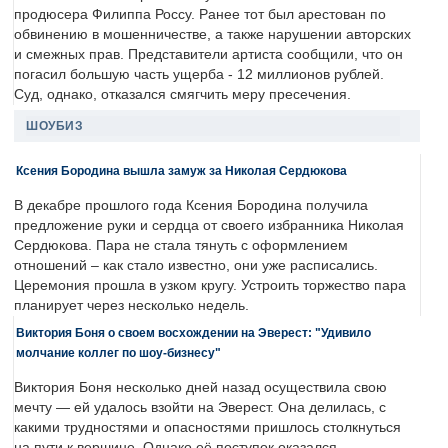
продюсера Филиппа Россу. Ранее тот был арестован по
обвинению в мошенничестве, а также нарушении авторских
и смежных прав. Представители артиста сообщили, что он
погасил большую часть ущерба - 12 миллионов рублей.
Суд, однако, отказался смягчить меру пресечения.
ШОУБИЗ
Ксения Бородина вышла замуж за Николая Сердюкова
В декабре прошлого года Ксения Бородина получила
предложение руки и сердца от своего избранника Николая
Сердюкова. Пара не стала тянуть с оформлением
отношений – как стало известно, они уже расписались.
Церемония прошла в узком кругу. Устроить торжество пара
планирует через несколько недель.
Виктория Боня о своем восхождении на Эверест: "Удивило
молчание коллег по шоу-бизнесу"
Виктория Боня несколько дней назад осуществила свою
мечту — ей удалось взойти на Эверест. Она делилась, с
какими трудностями и опасностями пришлось столкнуться
на пути к вершине. Однако её поступок оказался