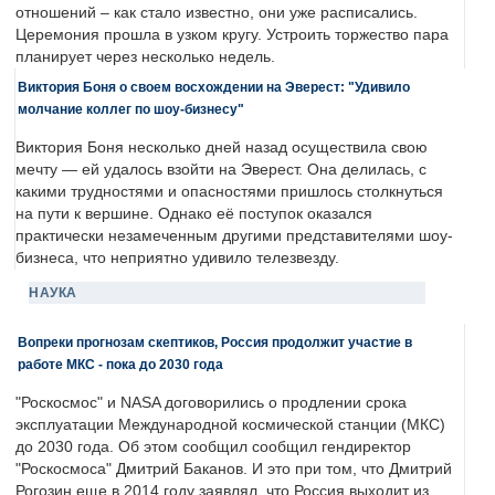
отношений – как стало известно, они уже расписались.
Церемония прошла в узком кругу. Устроить торжество пара
планирует через несколько недель.
Виктория Боня о своем восхождении на Эверест: "Удивило
молчание коллег по шоу-бизнесу"
Виктория Боня несколько дней назад осуществила свою
мечту — ей удалось взойти на Эверест. Она делилась, с
какими трудностями и опасностями пришлось столкнуться
на пути к вершине. Однако её поступок оказался
практически незамеченным другими представителями шоу-
бизнеса, что неприятно удивило телезвезду.
НАУКА
Вопреки прогнозам скептиков, Россия продолжит участие в
работе МКС - пока до 2030 года
"Роскосмос" и NASA договорились о продлении срока
эксплуатации Международной космической станции (МКС)
до 2030 года. Об этом сообщил сообщил гендиректор
"Роскосмоса" Дмитрий Баканов. И это при том, что Дмитрий
Рогозин еще в 2014 году заявлял, что Россия выходит из