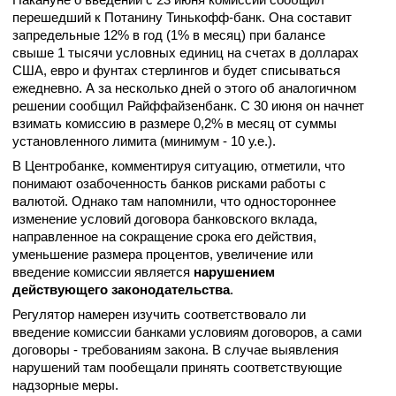
перешедший к Потанину Тинькофф-банк. Она составит
запредельные 12% в год (1% в месяц) при балансе
свыше 1 тысячи условных единиц на счетах в долларах
США, евро и фунтах стерлингов и будет списываться
ежедневно. А за несколько дней о этого об аналогичном
решении сообщил Райффайзенбанк. С 30 июня он начнет
взимать комиссию в размере 0,2% в месяц от суммы
установленного лимита (минимум - 10 у.е.).
В Центробанке, комментируя ситуацию, отметили, что
понимают озабоченность банков рисками работы с
валютой. Однако там напомнили, что одностороннее
изменение условий договора банковского вклада,
направленное на сокращение срока его действия,
уменьшение размера процентов, увеличение или
введение комиссии является
нарушением
действующего законодательства
.
Регулятор намерен изучить соответствовало ли
введение комиссии банками условиям договоров, а сами
договоры - требованиям закона. В случае выявления
нарушений там пообещали принять соответствующие
надзорные меры.