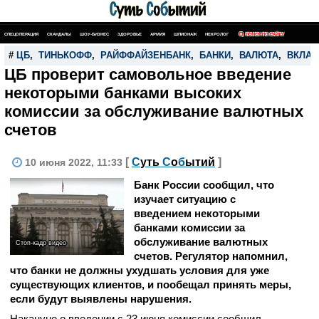
СПЕЦОПЕРАЦИЯ
СКАНДАЛЫ
ШОУ-БИЗНЕС
ЗДОРОВЬЕ
АРМИЯ
ШПИОНАЖ
НЕКРОЛОГ
ПОИСК ПО САЙТУ
#
ЦБ
,
ТИНЬКОФФ
,
РАЙФФАЙЗЕНБАНК
,
БАНКИ
,
ВАЛЮТА
,
ВКЛА
ЦБ проверит самовольное введение
некоторыми банками высоких
комиссии за обслуживание валютных
счетов
[
С
уть
С
о
б
ытий
]
10 июня 2022, 11:33
Банк России сообщил, что
изучает ситуацию с
введением некоторыми
банками комиссии за
обслуживание валютных
Стоп-кадр видео
счетов. Регулятор напомнил,
что банки не должны ухудшать условия для уже
существующих клиентов, и пообещал принять меры,
если будут выявлены нарушения.
Накануне о введении с 23 июня комиссии сообщил