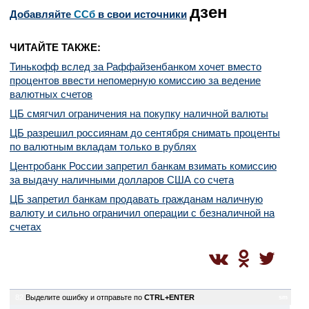
дзен
Добавляйте
CСб
в свои источники
ЧИТАЙТЕ ТАКЖЕ:
Тинькофф вслед за Раффайзенбанком хочет вместо
процентов ввести непомерную комиссию за ведение
валютных счетов
ЦБ смягчил ограничения на покупку наличной валюты
ЦБ разрешил россиянам до сентября снимать проценты
по валютным вкладам только в рублях
Центробанк России запретил банкам взимать комиссию
за выдачу наличными долларов США со счета
ЦБ запретил банкам продавать гражданам наличную
валюту и сильно ограничил операции с безналичной на
счетах
82
Выделите ошибку и отправьте по
CTRL+ENTER
sm