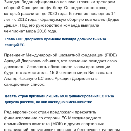
Зинедин Зидан официально назначен главным тренером
сборной Франции по футболу. Он подписал контракт,
который рассчитан до 2030 года. В течение последних 14
лет - с 2012 года - французскую сборную возглавлял Дидье
Дешам. Под его руководством команда выиграла
чемпионат мира 2018 года.
Глава FIDE Дворкович временно покинул должность из-за
санкций ЕС
Президент Международной шахматной федерации (FIDE)
Аркадий Дворкович объявил, что временно покидает свою
должность. Исполнять обязанности главы организации
будет его заместитель, 15-й чемпион мира Вишванатан
Ананд. Накануне ЕС внес Аркадия Дворковича в
санкционный список.
Девять стран призвали лишить МОК финансирования ЕС из-за
допуска россиян, но они очевидно в меньшинстве
Ряд европейских стран предложили прекратить
финансирование со стороны ЕС Международного
олимпийского комитета (МОК) и других спортивных
организаций, допустивших россиян и белорусов к турнирам