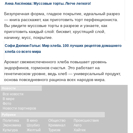
Анна Аксёнова: Муссовые торты. Легче легкого!
Безупречная форма, гладкое покрытие, идеальный разрез
— книга расскажет, как приготовить торт перфекциониста.
Вы увидите муссовые торты в разрезе и узнаете, как
приготовить каждый слой: бисквит, хрустящий слой,
начинку, мусс, покрытие.
Софи Дюпюи-Голье: Мир хлеба. 100 лучших рецептов домашнего
хлеба со всего мира
Аромат свежеиспеченного хлеба повышает уровень
эндорфинов, гормонов счастья. Это работает на
генетическом уровне, ведь хлеб — универсальный продукт,
основа повседневного рациона всех народов мира.
Новости
Все новости
В мире
Фото
Новости партнеров
Рубрики
Политика
В кино
Общество
Происшествия
Экономика
Шоубиз
Криминал
Авто
Культура
Желтый
Туризм
Хайтек