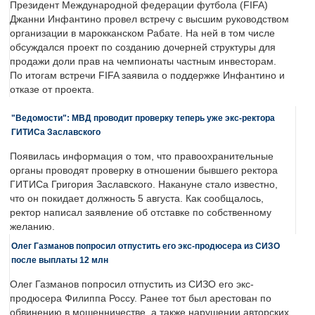
Президент Международной федерации футбола (FIFA)
Джанни Инфантино провел встречу с высшим руководством
организации в марокканском Рабате. На ней в том числе
обсуждался проект по созданию дочерней структуры для
продажи доли прав на чемпионаты частным инвесторам.
По итогам встречи FIFA заявила о поддержке Инфантино и
отказе от проекта.
"Ведомости": МВД проводит проверку теперь уже экс-ректора
ГИТИСа Заславского
Появилась информация о том, что правоохранительные
органы проводят проверку в отношении бывшего ректора
ГИТИСа Григория Заславского. Накануне стало известно,
что он покидает должность 5 августа. Как сообщалось,
ректор написал заявление об отставке по собственному
желанию.
Олег Газманов попросил отпустить его экс-продюсера из СИЗО
после выплаты 12 млн
Олег Газманов попросил отпустить из СИЗО его экс-
продюсера Филиппа Россу. Ранее тот был арестован по
обвинению в мошенничестве, а также нарушении авторских