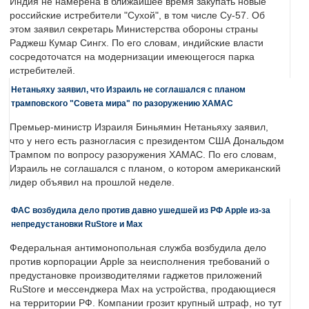
Индия не намерена в ближайшее время закупать новые
российские истребители "Сухой", в том числе Су-57. Об
этом заявил секретарь Министерства обороны страны
Раджеш Кумар Сингх. По его словам, индийские власти
сосредоточатся на модернизации имеющегося парка
истребителей.
Нетаньяху заявил, что Израиль не соглашался с планом
трамповского "Совета мира" по разоружению ХАМАС
Премьер-министр Израиля Биньямин Нетаньяху заявил,
что у него есть разногласия с президентом США Дональдом
Трампом по вопросу разоружения ХАМАС. По его словам,
Израиль не соглашался с планом, о котором американский
лидер объявил на прошлой неделе.
ФАС возбудила дело против давно ушедшей из РФ Apple из-за
непредустановки RuStore и Max
Федеральная антимонопольная служба возбудила дело
против корпорации Apple за неисполнения требований о
предустановке производителями гаджетов приложений
RuStore и мессенджера Max на устройства, продающиеся
на территории РФ. Компании грозит крупный штраф, но тут