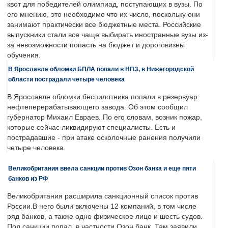
квот для победителей олимпиад, поступающих в вузы. По
его мнению, это необходимо что их число, поскольку они
занимают практически все бюджетные места. Российские
выпускники стали все чаще выбирать иностранные вузы из-
за невозможности попасть на бюджет и дороговизны
обучения.
В Ярославле обломки БПЛА попали в НПЗ, в Нижегородской
области пострадали четыре человека
В Ярославле обломки беспилотника попали в резервуар
нефтеперерабатывающего завода. Об этом сообщил
губернатор Михаил Евраев. По его словам, возник пожар,
которые сейчас ликвидируют специалисты. Есть и
пострадавшие - при атаке осколочные ранения получили
четыре человека.
Великобритания ввела санкции против Озон банка и еще пяти
банков из РФ
Великобритания расширила санкционный список против
России.В него были включены 12 компаний, в том числе
ряд банков, а также одно физическое лицо и шесть судов.
Под санкции попал, в частности Озон банк. Там заявили,