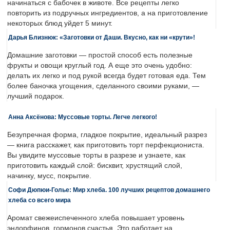
начинаться с бабочек в животе. Все рецепты легко
повторить из подручных ингредиентов, а на приготовление
некоторых блюд уйдет 5 минут.
Дарья Близнюк: «Заготовки от Даши. Вкусно, как ни «крути»!
Домашние заготовки — простой способ есть полезные
фрукты и овощи круглый год. А еще это очень удобно:
делать их легко и под рукой всегда будет готовая еда. Тем
более баночка угощения, сделанного своими руками, —
лучший подарок.
Анна Аксёнова: Муссовые торты. Легче легкого!
Безупречная форма, гладкое покрытие, идеальный разрез
— книга расскажет, как приготовить торт перфекциониста.
Вы увидите муссовые торты в разрезе и узнаете, как
приготовить каждый слой: бисквит, хрустящий слой,
начинку, мусс, покрытие.
Софи Дюпюи-Голье: Мир хлеба. 100 лучших рецептов домашнего
хлеба со всего мира
Аромат свежеиспеченного хлеба повышает уровень
эндорфинов, гормонов счастья. Это работает на