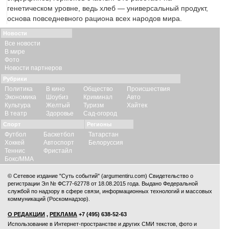
генетическом уровне, ведь хлеб — универсальный продукт,
основа повседневного рациона всех народов мира.
Новости
Все новости
В мире
Фото
Новости партнеров
Рубрики
Политика
В кино
Общество
Происшествия
Экономика
Шоубиз
Криминал
Авто
Культура
Желтый
Туризм
Хайтек
В театр
Здоровье
Сад-огород
Спорт
Регионы
Футбол
Баскетбол
Татарстан
Хоккей
Автоспорт
Белоруссия
Теннис
Фристайл
Бокс/ММА
© Сетевое издание "Суть событий" (argumentiru.com) Свидетельство о
регистрации Эл № ФС77-62778 от 18.08.2015 года. Выдано Федеральной
службой по надзору в сфере связи, информационных технологий и массовых
коммуникаций (Роскомнадзор).
О РЕДАКЦИИ
,
РЕКЛАМА
+7 (495) 638-52-63
Использование в Интернет-пространстве и других СМИ текстов, фото и