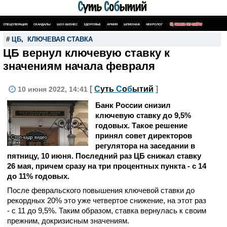
СПЕЦОПЕРАЦИЯ
СКАНДАЛЫ
ШОУ-БИЗНЕС
ЗДОРОВЬЕ
АРМИЯ
ШПИОНАЖ
НЕКРОЛОГ
ПОИСК ПО САЙТУ
#
ЦБ
,
КЛЮЧЕВАЯ СТАВКА
ЦБ вернул ключевую ставку к
значениям начала февраля
[
С
уть
С
о
б
ытий
]
10 июня 2022, 14:41
Банк России снизил
ключевую ставку до 9,5%
годовых. Такое решение
принял совет директоров
Стоп-кадр видео
регулятора на заседании в
пятницу, 10 июня. Последний раз ЦБ снижал ставку
26 мая, причем сразу на три процентных пункта - с 14
до 11% годовых.
После февральского повышения ключевой ставки до
рекордных 20% это уже четвертое снижение, на этот раз
- с 11 до 9,5%. Таким образом, ставка вернулась к своим
прежним, докризисным значениям.