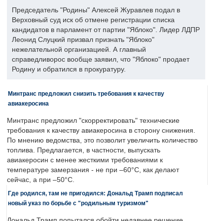
Председатель "Родины" Алексей Журавлев подал в
Верховный суд иск об отмене регистрации списка
кандидатов в парламент от партии "Яблоко". Лидер ЛДПР
Леонид Слуцкий призвал признать "Яблоко"
нежелательной организацией. А главный
справедливорос вообще заявил, что "Яблоко" продает
Родину и обратился в прокуратуру.
Минтранс предложил снизить требования к качеству
авиакеросина
Минтранс предложил "скорректировать" технические
требования к качеству авиакеросина в сторону снижения.
По мнению ведомства, это позволит увеличить количество
топлива. Предлагается, в частности, выпускать
авиакеросин с менее жесткими требованиями к
температуре замерзания - не при –60°C, как делают
сейчас, а при –50°C.
Где родился, там не пригодился: Дональд Трамп подписал
новый указ по борьбе с "родильным туризмом"
Дональд Трамп попытался обойти недавнее решение