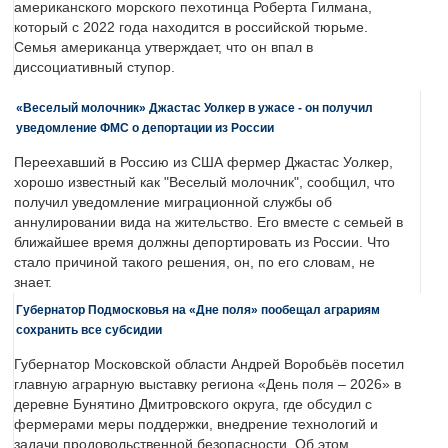
американского морского пехотинца Роберта Гилмана,
который с 2022 года находится в российской тюрьме.
Семья американца утверждает, что он впал в
диссоциативный ступор.
«Веселый молочник» Джастас Уолкер в ужасе - он получил
уведомление ФМС о депортации из России
Переехавший в Россию из США фермер Джастас Уолкер,
хорошо известный как "Веселый молочник", сообщил, что
получил уведомление миграционной службы об
аннулировании вида на жительство. Его вместе с семьей в
ближайшее время должны депортировать из России. Что
стало причиной такого решения, он, по его словам, не
знает.
Губернатор Подмосковья на «Дне поля» пообещал аграриям
сохранить все субсидии
Губернатор Московской области Андрей Воробьёв посетил
главную аграрную выставку региона «День поля – 2026» в
деревне Бунятино Дмитровского округа, где обсудил с
фермерами меры поддержки, внедрение технологий и
задачи продовольственной безопасности. Об этом