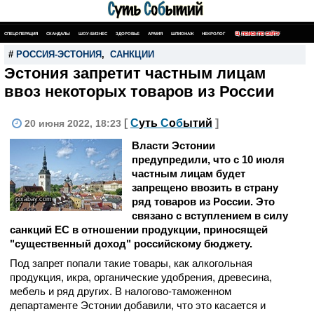
СПЕЦОПЕРАЦИЯ
СКАНДАЛЫ
ШОУ-БИЗНЕС
ЗДОРОВЬЕ
АРМИЯ
ШПИОНАЖ
НЕКРОЛОГ
ПОИСК ПО САЙТУ
#
РОССИЯ-ЭСТОНИЯ
,
САНКЦИИ
Эстония запретит частным лицам
ввоз некоторых товаров из России
[
С
уть
С
о
б
ытий
]
20 июня 2022, 18:23
Власти Эстонии
предупредили, что с 10 июля
частным лицам будет
запрещено ввозить в страну
pixabay.com
ряд товаров из России. Это
связано с вступлением в силу
санкций ЕС в отношении продукции, приносящей
"существенный доход" российскому бюджету.
Под запрет попали такие товары, как алкогольная
продукция, икра, органические удобрения, древесина,
мебель и ряд других. В налогово-таможенном
департаменте Эстонии добавили, что это касается и