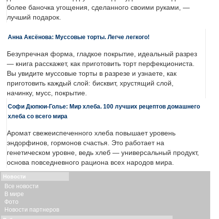
более баночка угощения, сделанного своими руками, —
лучший подарок.
Анна Аксёнова: Муссовые торты. Легче легкого!
Безупречная форма, гладкое покрытие, идеальный разрез
— книга расскажет, как приготовить торт перфекциониста.
Вы увидите муссовые торты в разрезе и узнаете, как
приготовить каждый слой: бисквит, хрустящий слой,
начинку, мусс, покрытие.
Софи Дюпюи-Голье: Мир хлеба. 100 лучших рецептов домашнего
хлеба со всего мира
Аромат свежеиспеченного хлеба повышает уровень
эндорфинов, гормонов счастья. Это работает на
генетическом уровне, ведь хлеб — универсальный продукт,
основа повседневного рациона всех народов мира.
Новости
Все новости
В мире
Фото
Новости партнеров