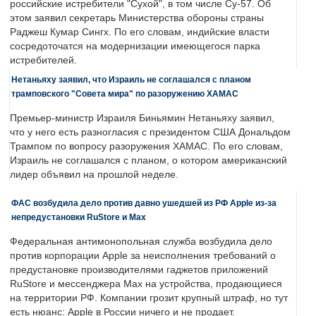
российские истребители "Сухой", в том числе Су-57. Об
этом заявил секретарь Министерства обороны страны
Раджеш Кумар Сингх. По его словам, индийские власти
сосредоточатся на модернизации имеющегося парка
истребителей.
Нетаньяху заявил, что Израиль не соглашался с планом
трамповского "Совета мира" по разоружению ХАМАС
Премьер-министр Израиля Биньямин Нетаньяху заявил,
что у него есть разногласия с президентом США Дональдом
Трампом по вопросу разоружения ХАМАС. По его словам,
Израиль не соглашался с планом, о котором американский
лидер объявил на прошлой неделе.
ФАС возбудила дело против давно ушедшей из РФ Apple из-за
непредустановки RuStore и Max
Федеральная антимонопольная служба возбудила дело
против корпорации Apple за неисполнения требований о
предустановке производителями гаджетов приложений
RuStore и мессенджера Max на устройства, продающиеся
на территории РФ. Компании грозит крупный штраф, но тут
есть нюанс: Apple в России ничего и не продает.