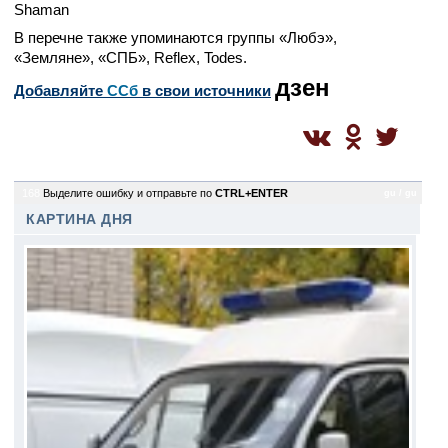
Shaman
В перечне также упоминаются группы «Любэ»,
«Земляне», «СПБ», Reflex, Todes.
дзен
Добавляйте
CСб
в свои источники
168
Выделите ошибку и отправьте по
CTRL+ENTER
gu / gu
КАРТИНА ДНЯ