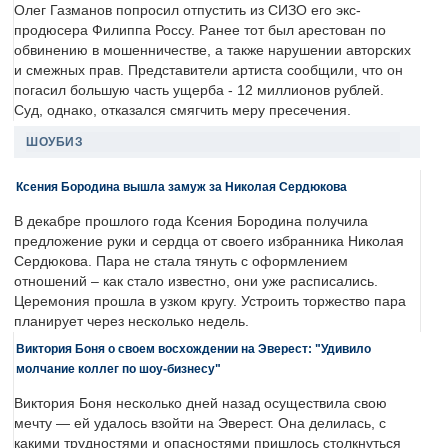
Олег Газманов попросил отпустить из СИЗО его экс-
продюсера Филиппа Россу. Ранее тот был арестован по
обвинению в мошенничестве, а также нарушении авторских
и смежных прав. Представители артиста сообщили, что он
погасил большую часть ущерба - 12 миллионов рублей.
Суд, однако, отказался смягчить меру пресечения.
ШОУБИЗ
Ксения Бородина вышла замуж за Николая Сердюкова
В декабре прошлого года Ксения Бородина получила
предложение руки и сердца от своего избранника Николая
Сердюкова. Пара не стала тянуть с оформлением
отношений – как стало известно, они уже расписались.
Церемония прошла в узком кругу. Устроить торжество пара
планирует через несколько недель.
Виктория Боня о своем восхождении на Эверест: "Удивило
молчание коллег по шоу-бизнесу"
Виктория Боня несколько дней назад осуществила свою
мечту — ей удалось взойти на Эверест. Она делилась, с
какими трудностями и опасностями пришлось столкнуться