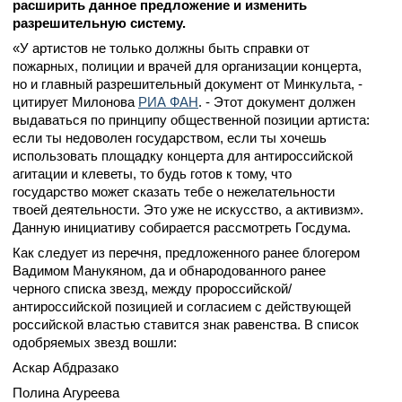
расширить данное предложение и изменить
разрешительную систему.
«У артистов не только должны быть справки от
пожарных, полиции и врачей для организации концерта,
но и главный разрешительный документ от Минкульта, -
цитирует Милонова
РИА ФАН
. - Этот документ должен
выдаваться по принципу общественной позиции артиста:
если ты недоволен государством, если ты хочешь
использовать площадку концерта для антироссийской
агитации и клеветы, то будь готов к тому, что
государство может сказать тебе о нежелательности
твоей деятельности. Это уже не искусство, а активизм».
Данную инициативу собирается рассмотреть Госдума.
Как следует из перечня, предложенного ранее блогером
Вадимом Манукяном, да и обнародованного ранее
черного списка звезд, между пророссийской/
антироссийской позицией и согласием с действующей
российской властью ставится знак равенства. В список
одобряемых звезд вошли:
Аскар Абдразако
Полина Агуреева