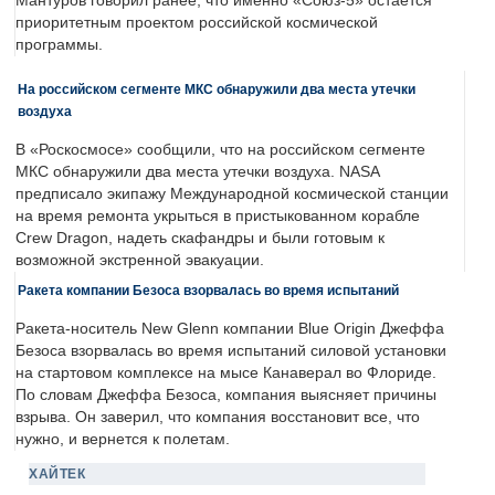
Мантуров говорил ранее, что именно «Союз-5» остается
приоритетным проектом российской космической
программы.
На российском сегменте МКС обнаружили два места утечки
воздуха
В «Роскосмосе» сообщили, что на российском сегменте
МКС обнаружили два места утечки воздуха. NASA
предписало экипажу Международной космической станции
на время ремонта укрыться в пристыкованном корабле
Crew Dragon, надеть скафандры и были готовым к
возможной экстренной эвакуации.
Ракета компании Безоса взорвалась во время испытаний
Ракета-носитель New Glenn компании Blue Origin Джеффа
Безоса взорвалась во время испытаний силовой установки
на стартовом комплексе на мысе Канаверал во Флориде.
По словам Джеффа Безоса, компания выясняет причины
взрыва. Он заверил, что компания восстановит все, что
нужно, и вернется к полетам.
ХАЙТЕК