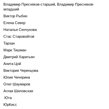
Владимир Пресняков-старший, Владимир Пресняков-
младший
Виктор Рыбин
Елена Север
Наталья Сенчукова
Стас Старовойтов
Тарзан
Марк Тишман
Дмитрий Харатьян
Анита Цой
Виктория Черенцова
Юлия Чичерина
Олег Шаумаров
Аглая Шиловская
Юта
ЮрКисс