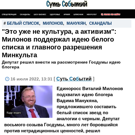
СПЕЦОПЕРАЦИЯ
СКАНДАЛЫ
ШОУ-БИЗНЕС
ЗДОРОВЬЕ
АРМИЯ
ШПИОНАЖ
НЕКРОЛОГ
ПОИСК ПО САЙТУ
#
БЕЛЫЙ СПИСОК
,
МИЛОНОВ
,
МАНУКЯН
,
СКАНДАЛЫ
"Это уже не культура, а активизм":
Милонов поддержал идею белого
списка и главного разрешения
Минкульта
Депутат решил внести на рассмотрение Госдумы идею
блогера
[
С
уть
С
о
б
ытий
]
16 июля 2022, 13:31
Единоросс Виталий Милонов
подхватил идею блогера
Вадима Манукяна,
предложившего составить
белый список звезд по
Кадр видео
аналогии с черным. Депутат
восьмого созыва Госдумы, много лет боровшийся
против нетрадиционных ценностей, решил