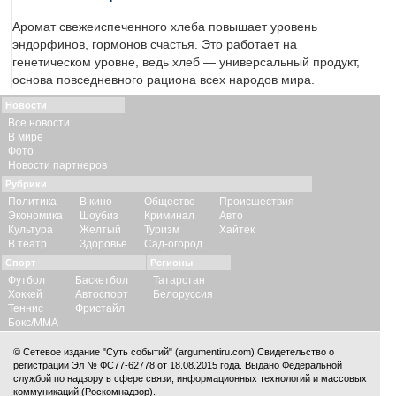
Аромат свежеиспеченного хлеба повышает уровень
эндорфинов, гормонов счастья. Это работает на
генетическом уровне, ведь хлеб — универсальный продукт,
основа повседневного рациона всех народов мира.
Новости
Все новости
В мире
Фото
Новости партнеров
Рубрики
Политика
В кино
Общество
Происшествия
Экономика
Шоубиз
Криминал
Авто
Культура
Желтый
Туризм
Хайтек
В театр
Здоровье
Сад-огород
Спорт
Регионы
Футбол
Баскетбол
Татарстан
Хоккей
Автоспорт
Белоруссия
Теннис
Фристайл
Бокс/ММА
© Сетевое издание "Суть событий" (argumentiru.com) Свидетельство о
регистрации Эл № ФС77-62778 от 18.08.2015 года. Выдано Федеральной
службой по надзору в сфере связи, информационных технологий и массовых
коммуникаций (Роскомнадзор).