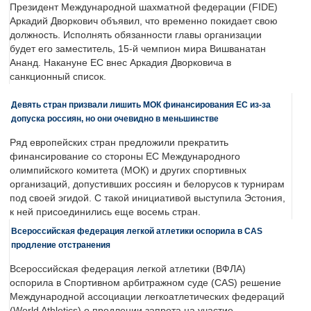
Президент Международной шахматной федерации (FIDE)
Аркадий Дворкович объявил, что временно покидает свою
должность. Исполнять обязанности главы организации
будет его заместитель, 15-й чемпион мира Вишванатан
Ананд. Накануне ЕС внес Аркадия Дворковича в
санкционный список.
Девять стран призвали лишить МОК финансирования ЕС из-за
допуска россиян, но они очевидно в меньшинстве
Ряд европейских стран предложили прекратить
финансирование со стороны ЕС Международного
олимпийского комитета (МОК) и других спортивных
организаций, допустивших россиян и белорусов к турнирам
под своей эгидой. С такой инициативой выступила Эстония,
к ней присоединились еще восемь стран.
Всероссийская федерация легкой атлетики оспорила в CAS
продление отстранения
Всероссийская федерация легкой атлетики (ВФЛА)
оспорила в Спортивном арбитражном суде (CAS) решение
Международной ассоциации легкоатлетических федераций
(World Athletics) о продлении запрета на участие