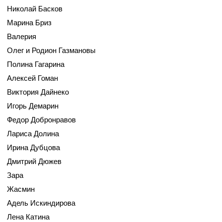
Николай Басков
Марина Бриз
Валерия
Олег и Родион Газмановы
Полина Гагарина
Алексей Гоман
Виктория Дайнеко
Игорь Демарин
Федор Добронравов
Лариса Долина
Ирина Дубцова
Дмитрий Дюжев
Зара
Жасмин
Адель Искиндирова
Лена Катина