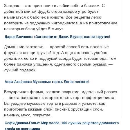
Завтрак — это признание в любви себе и близким. С
дебютной книгой фуд-блогера каждое утро будет
начинаться с бабочек в животе. Все рецепты легко
повторить из подручных ингредиентов, а на приготовление
некоторых блюд уйдет 5 минут.
Дарья Близнюк: «Заготовки от Даши. Вкусно, как ни «крути»!
Домашние заготовки — простой способ есть полезные
фрукты и овощи круглый год. А еще это очень удобно:
делать их легко и под рукой всегда будет готовая еда. Тем
более баночка угощения, сделанного своими руками, —
лучший подарок.
Анна Аксёнова: Муссовые торты. Легче легкого!
Безупречная форма, гладкое покрытие, идеальный разрез
— книга расскажет, как приготовить торт перфекциониста.
Вы увидите муссовые торты в разрезе и узнаете, как
приготовить каждый слой: бисквит, хрустящий слой,
начинку, мусс, покрытие.
Софи Дюпюи-Голье: Мир хлеба. 100 лучших рецептов домашнего
хлеба со всего мира