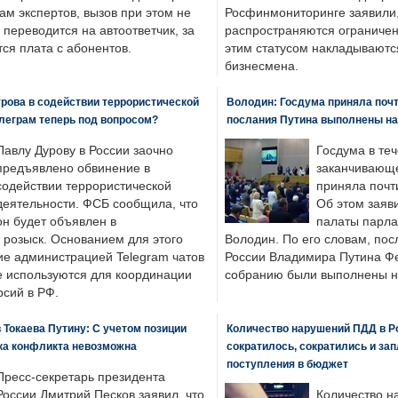
ам экспертов, вызов при этом не
Росфинмониторинге заявили, 
 переводится на автоответчик, за
распространяются ограничени
ся плата с абонентов.
этим статусом накладываютс
бизнесмена.
рова в содействии террористической
Володин: Госдума приняла почти
леграм теперь под вопросом?
послания Путина выполнены н
Павлу Дурову в России заочно
Госдума в теч
предъявлено обвинение в
заканчивающе
содействии террористической
приняла почти
деятельности. ФСБ сообщила, что
Об этом заяв
он будет объявлен в
палаты парла
розыск. Основанием для этого
Володин. По его словам, пос
ие администрацией Telegram чатов
России Владимира Путина Ф
е используются для координации
собранию были выполнены н
рсий в РФ.
 Токаева Путину: С учетом позиции
Количество нарушений ПДД в Р
ка конфликта невозможна
сократилось, сократились и за
поступления в бюджет
Пресс-секретарь президента
России Дмитрий Песков заявил, что
Количество н