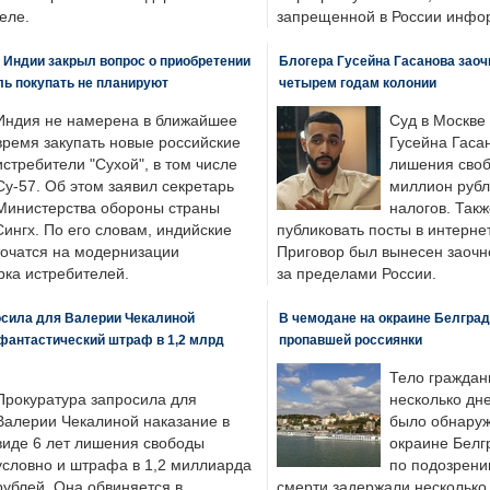
еле.
запрещенной в России инфо
 Индии закрыл вопрос о приобретении
Блогера Гусейна Гасанова заоч
ль покупать не планируют
четырем годам колонии
Индия не намерена в ближайшее
Суд в Москве
время закупать новые российские
Гусейна Гаса
истребители "Сухой", в том числе
лишения своб
Су-57. Об этом заявил секретарь
миллион рубл
Министерства обороны страны
налогов. Так
ингх. По его словам, индийские
публиковать посты в интернет
точатся на модернизации
Приговор был вынесен заочно
ка истребителей.
за пределами России.
осила для Валерии Чекалиной
В чемодане на окраине Белград
фантастический штраф в 1,2 млрд
пропавшей россиянки
Тело граждан
Прокуратура запросила для
несколько дне
Валерии Чекалиной наказание в
было обнаруж
виде 6 лет лишения свободы
окраине Белг
условно и штрафа в 1,2 миллиарда
по подозрени
рублей. Она обвиняется в
смерти задержали несколько 