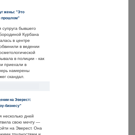
уг жены: "Это
в прошлом"
я супруга бывшего
Бородиной Курбана
алась в центре
 обвинили в ведении
осметологической
ывала в полиции - как
ни приехали в
еперь намерены
зжег скандал.
ении на Эверест:
оу-бизнесу"
я несколько дней
твила свою мечту —
ойти на Эверест. Она
акими трудностями и