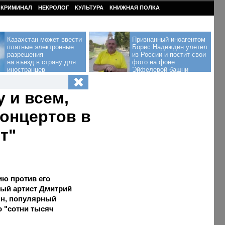
КРИМИНАЛ
НЕКРОЛОГ
КУЛЬТУРА
КНИЖНАЯ ПОЛКА
Казахстан может ввести
Признанный иноагентом
платные электронные
Борис Надеждин улетел
разрешения
из России и постит свои
на въезд в страну для
фото на фоне
иностранцев
Эйфелевой башни
 и всем,
концертов в
т"
ю против его
ый артист Дмитрий
ян, популярный
то "сотни тысяч