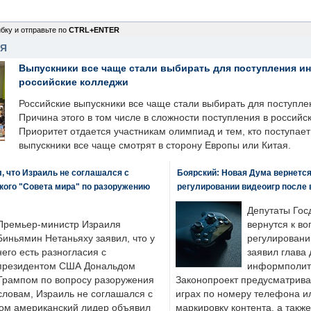
бку и отправьте по
CTRL+ENTER
НЯ
Выпускники все чаще стали выбирать для поступления и
российские колледжи
Российские выпускники все чаще стали выбирать для поступле
Причина этого в том числе в сложности поступления в российс
Приоритет отдается участникам олимпиад и тем, кто поступает 
выпускники все чаще смотрят в сторону Европы или Китая.
, что Израиль не соглашался с
Боярский: Новая Дума вернется 
кого "Совета мира" по разоружению
регулировании видеоигр после
Депутаты Гос
Премьер-министр Израиля
вернутся к во
Биньямин Нетаньяху заявил, что у
регулировани
него есть разногласия с
заявил глава 
президентом США Дональдом
информполити
Трампом по вопросу разоружения
Законопроект предусматрива
словам, Израиль не соглашался с
играх по номеру телефона ил
ром американский лидер объявил
маркировку контента, а также