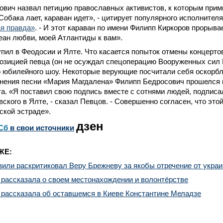
вич назвал петицию православных активистов, к которым прим
Собака лает, караван идет», - цитирует популярного исполнител
я правда»
. - И этот караван по имени Филипп Киркоров прорывае
ан любви, моей Атлантиды к вам».
пил в Феодосии и Ялте. Что касается попыток отмены концертов
озицией певца (он не осуждал спецоперацию Вооруженных сил Р
 юбилейного шоу. Некоторые верующие посчитали себя оскорбле
лнения песни «Мария Магдалена» Филипп Бедросович прошелся 
та. «Я поставил свою подпись вместе с сотнями людей, подписа
ского в Ялте, - сказал Певцов. - Совершенно согласен, что это
ской эстраде».
дзен
Сб
в свои источники
ЖЕ:
ли раскритиковал Веру Брежневу за якобы отречение от украи
рассказала о своем местонахождении и волонтёрстве
 рассказала об оставшемся в Киеве Константине Меладзе