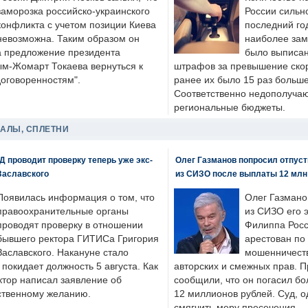
заморозка российско-украинского
России сильн
конфликта с учетом позиции Киева
последний год
невозможна. Таким образом он
наиболее зам
а предложение президента
было выписан
ым-Жомарт Токаева вернуться к
штрафов за превышение скоро
договоренностям".
ранее их было 15 раз больше
Соответственно недополучают
региональные бюджеты.
ДАЛЫ, СПЛЕТНИ
 проводит проверку теперь уже экс-
Олег Газманов попросил отпуст
Заславского
из СИЗО после выплаты 12 млн
Появилась информация о том, что
Олег Газмано
правоохранительные органы
из СИЗО его 
проводят проверку в отношении
Филиппа Росс
бывшего ректора ГИТИСа Григория
арестован по
Заславского. Накануне стало
мошенничеств
н покидает должность 5 августа. Как
авторских и смежных прав. П
ктор написал заявление об
сообщили, что он погасил бо
бственному желанию.
12 миллионов рублей. Суд, о
смягчить меру пресечения.