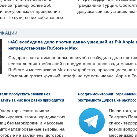
оде за границу более 250
гражданина Турции. Обстоят
й, полученных от проведения
девушки сейчас устанавлива
а. По сути, своих собственных
ИКАЦИИ
ФАС возбудила дело против давно ушедшей из РФ Apple 
непредустановки RuStore и Max
Федеральная антимонопольная служба возбудила дело против 
неисполнения требований о предустановке производителями 
RuStore и мессенджера Max на устройства, продающиеся на т
Компании грозит крупный штраф, но тут есть нюанс: Apple в Ро
али пропускать звонки без
Росфинмониторинг: ограничения
латить за них все равно приходится
экстремиста Дурова не распрос
Операторы связи начали
После того, к
блокировать звонки юридических
Telegram Пав
лиц без маркировки и массовые
список террор
автоматизированные вызовы, на
возник вопрос
которые не заключены договоры.
мессенджер и