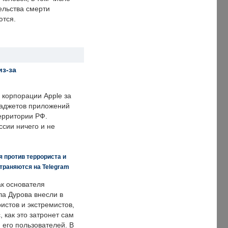
ельства смерти
ются.
из-за
корпорации Apple за
гаджетов приложений
ерритории РФ.
ссии ничего и не
 против террориста и
траняются на Telegram
ак основателя
ла Дурова внесли в
истов и экстремистов,
, как это затронет сам
 его пользователей. В