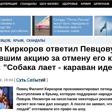
ЦОПЕРАЦИЯ
СКАНДАЛЫ
ШОУ-БИЗНЕС
ЗДОРОВЬЕ
АРМИЯ
ШПИОНАЖ
У
н провел
Склады "Почты России"
тановки в
могут быть переданы в
водстве
Wildberries вместо
ировок российских
сгоревших хабов
ЕВЦОВ
,
КРЫМ
,
СКАНДАЛЫ
 Киркоров ответил Певцову
вшим акцию за отмену его 
 "Собака лает - караван иде
[
С
уть
С
о
б
ытий
]
2, 19:04
Певец Филипп Киркоров прокомментировал петици
выступления в Крыму, которую поддержал народн
Певцов. Несмотря на несогласие некоторых росси
артист все-таки дал концерт. А после он заявил, ч
людей" отстаивали его право на шоу.