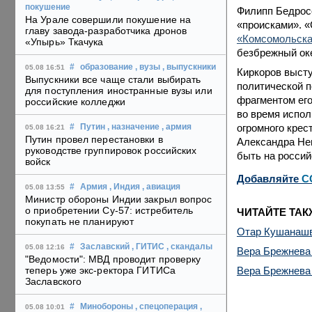
покушение
Филипп Бедросо
На Урале совершили покушение на
«происками». «
главу завода-разработчика дронов
«Комсомольска
«Упырь» Ткачука
безбрежный оке
#
образование
, вузы
, выпускники
05.08 16:51
Киркоров высту
Выпускники все чаще стали выбирать
политической п
для поступления иностранные вузы или
фрагментом его
российские колледжи
во время испо
огромного крес
#
Путин
, назначение
, армия
05.08 16:21
Путин провел перестановки в
Александра Нев
руководстве группировок российских
быть на россий
войск
Добавляйте
C
#
Армия
, Индия
, авиация
05.08 13:55
Министр обороны Индии закрыл вопрос
о приобретении Су-57: истребитель
ЧИТАЙТЕ ТАК
покупать не планируют
Отар Кушанашви
#
Заславский
, ГИТИС
, скандалы
05.08 12:16
Вера Брежнева 
"Ведомости": МВД проводит проверку
Вера Брежнева
теперь уже экс-ректора ГИТИСа
Заславского
#
Минобороны
, спецоперация
,
05.08 10:01