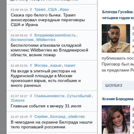
#
Трамп
, США
, Иран
03.08 10:14
Блогера Гусейна 
Сказка про белого бычка: Трамп
четырем годам к
анонсировал очередные переговоры
США и Ирана
#
Владимирскаяобласть
,
03.08 09:02
беспилотник
, Wildberries
Беспилотники атаковали складской
комплекс Wildberries во Владимирской
области, возник пожар
публиковать пос
Приговор был в
#
Москва
, взрыв
, теракт
01.08 23:51
за пределами Р
На входе в элитный ресторан на
Кудринской площади в Москве
произошел взрыв, есть погибшие и
много раненых
ШОУБИЗ
#
Главныеновости
, Сутьсобытий
,
31.07 18:27
Ксения Бородина
31июля
Главные события к вечеру 31 июля
#
Сербия
, Белград
, убийство
31.07 18:19
В чемодане на окраине Белграда нашли
тело пропавшей россиянки