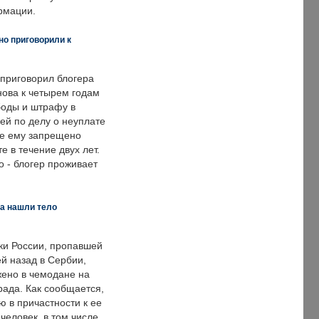
рмации.
но приговорили к
 приговорил блогера
нова к четырем годам
оды и штрафу в
ей по делу о неуплате
же ему запрещено
е в течение двух лет.
 - блогер проживает
а нашли тело
ки России, пропавшей
й назад в Сербии,
ено в чемодане на
рада. Как сообщается,
ю в причастности к ее
человек, в том числе