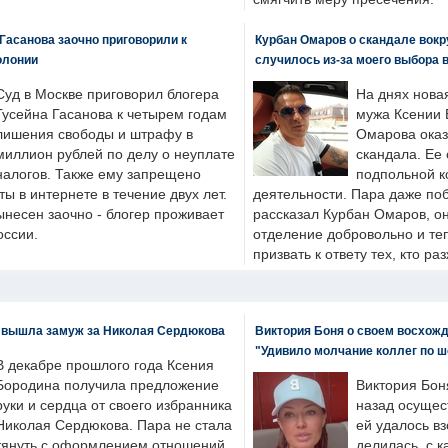
Гасанова заочно приговорили к
Курбан Омаров о скандале вокр
олонии
случилось из-за моего выбора 
Суд в Москве приговорил блогера
На днях нова
Гусейна Гасанова к четырем годам
мужа Ксении 
лишения свободы и штрафу в
Омарова оказ
миллион рублей по делу о неуплате
скандала. Ее
налогов. Также ему запрещено
подпольной к
ты в интернете в течение двух лет.
деятельности. Пара даже поб
ынесен заочно - блогер проживает
рассказал Курбан Омаров, о
оссии.
отделение добровольно и т
призвать к ответу тех, кто ра
 вышла замуж за Николая Сердюкова
Виктория Боня о своем восхожд
"Удивило молчание коллег по ш
В декабре прошлого года Ксения
Бородина получила предложение
Виктория Бон
руки и сердца от своего избранника
назад осущес
Николая Сердюкова. Пара не стала
ей удалось вз
тянуть с оформлением отношений
делилась, с к