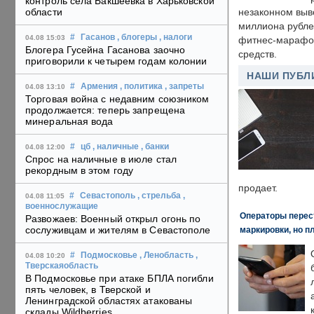
контроль села Бакшеевка в Харьковской
области
незаконном выв
миллиона рубле
#
Гасанов
, блогеры
, налоги
04.08 15:03
фитнес-марафон
Блогера Гусейна Гасанова заочно
средств.
приговорили к четырем годам колонии
НАШИ ПУБЛ
#
Армения
, политика
, запреты
04.08 13:10
Торговая война с недавним союзником
продолжается: теперь запрещена
минеральная вода
#
цб
, наличные
, банки
04.08 12:00
Спрос на наличные в июле стал
рекордным в этом году
продает.
#
Севастополь
, стрельба
,
04.08 11:05
военнослужащие
Операторы перест
Развожаев: Военный открыл огонь по
сослуживцам и жителям в Севастополе
маркировки, но п
#
Подмосковье
, Ленобласть
,
04.08 10:20
Тверскаяобласть
В Подмосковье при атаке БПЛА погибли
пять человек, в Тверской и
Ленинградской областях атакованы
склады Wildberries