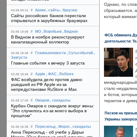
Однако, по слов
сбрасывается, а
#
банки
, сайты
, браузер
04.08 09:31
Сайты российских банков перестали
который взимает
открываться в зарубежных браузерах
#
МО
, Воробьев
, Видное
03.08 19:08
ФСБ обвинила Ду
В Видном в ноябре реконструируют
деятельности: Те
канализационный коллектор
#
Главныеновости
, Сутьсобытий
,
03.08 18:49
3августа
Главные события к вечеру 3 августа
#
Apple
, ФАС
, RuStore
03.08 18:46
ФАС возбудила дело против давно
международный 
ушедшей из РФ Apple из-за
стало неудален
непредустановки RuStore и Max
и ботов, которы
терактов и диве
#
Омаров
, скандалы
03.08 17:00
Курбан Омаров о скандале вокруг жены:
"Это случилось из-за моего выбора в
Песков на призыв
прошлом"
Украины замороз
#
Пересильд
, Мороз
, скандалы
03.08 16:38
Анна Пересильд - об учебе у Дарьи