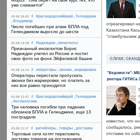
Мороз: "Она берет на свой курс тех, кто
уже снимается"
#
Краснодарскийкрай
, Геленджик
03.08 16:03
, Владимир
отреагировал н
Число погибших при атаке БПЛА под
Казахстана Кас
Геленджиком выросло до шести
"стамбульским 
#
Надеждин
, иноагенты
03.08 14:38
Признанный иноагентом Борис
Надеждин улетел из России и постит
свои фото на фоне Эйфелевой башни
СЛУХИ, СКАН
#
операторы
, звонки
, маркировка
03.08 14:14
"Ведомости": МВД
Операторы перестали пропускать
ректора ГИТИСа 
звонки без маркировки, но платить за
них все равно приходится
#
Краснодарскийкрай
, Геленджик
03.08 12:47
, беспилотник
Три человека погибли при падении
обломков БПЛА в Геленджике, еще 13
пострадали
известно, что о
сообщалось, ре
#
ритейлеры
, товары
, доставка
03.08 11:17
отставке по со
Торговые сети хотят переложить
доставку товаров на поставщиков