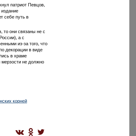
кнул патриот Певцов,
я издание
т себе путь в
, то они связаны не с
оссии), а с
нными из-за того, что
по декорации в виде
лись в храме
й мерзости не должно
нских корней