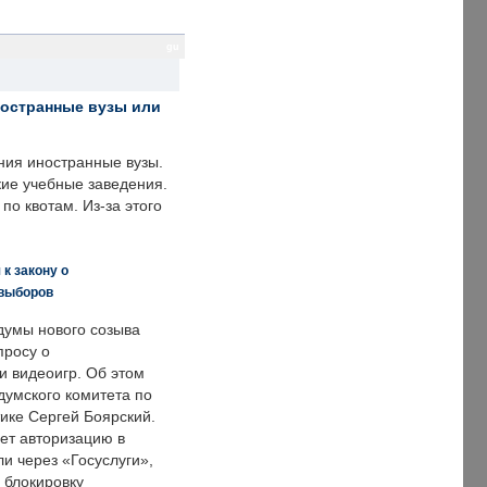
gu
ностранные вузы или
ния иностранные вузы.
кие учебные заведения.
по квотам. Из-за этого
к закону о
 выборов
думы нового созыва
просу о
и видеоигр. Об этом
думского комитета по
ке Сергей Боярский.
ет авторизацию в
и через «Госуслуги»,
 блокировку