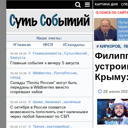
КАРТИНА ДНЯ
СПЕ
ПОИСК ПО САЙТ
Пути
перес
руко
групп
Наши ленты:
войск
#Главная
#ВСЯ
#Скандалы
#
КИРКОРОВ
,
П
Филипп
#
Главныеновости
, Сутьсобытий
,
05.08 18:39
5августа
Главные события к вечеру 5 августа
устрои
#
Wildberries
, ПочтаРоссии
,
Крыму:
05.08 18:38
склад
Склады "Почты России" могут быть
переданы в Wildberries вместо
28 июля 202
сгоревших хабов
#
банки
, банкомат
, наличные
05.08 18:03
С октября в России появится
возможность пополнять счет наличными
через любой банкомат по СБП
Стоп-кадр телешоу
#
Ткачук
, екатеринбург
,
05.08 17:07