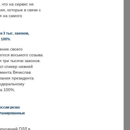
что на сервис не
я, которые в связи с
я на самого
 3 тыс. законов,
а 100%
ение своего
гося восьмого созыва
 три тысячи законов.
ил спикер нижней
мента Вячеслав
лания президента
едеральному
а 100%.
оссии резко
планированные
арушений ПДД в