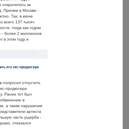
о сократилось за
. Причем в Москве -
етно. Так, в июне
о всего 137 тысяч
сти, тогда как годом
 - более 2 миллионов.
 в этом году и
ить его экс-продюсера
в попросил отпустить
экс-продюсера
у. Ранее тот был
 обвинению в
е, а также нарушении
редставители артиста
льшую часть ущерба -
днако, отказался