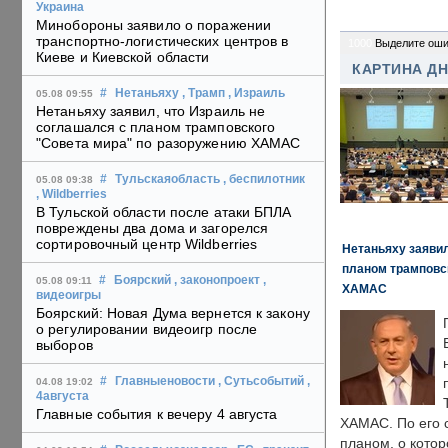
Украина
Минобороны заявило о поражении
транспортно-логистических центров в
1000
Выделите оши
Киеве и Киевской области
КАРТИНА Д
#
Нетаньяху
, Трамп
, Израиль
05.08 09:55
Нетаньяху заявил, что Израиль не
соглашался с планом трамповского
"Совета мира" по разоружению ХАМАС
#
Тульскаяобласть
, беспилотник
05.08 09:38
, Wildberries
В Тульской области после атаки БПЛА
повреждены два дома и загорелся
сортировочный центр Wildberries
Нетаньяху заявил
планом трамповс
#
Боярский
, законопроект
,
05.08 09:11
ХАМАС
видеоигры
Боярский: Новая Дума вернется к закону
о регулировании видеоигр после
выборов
#
Главныеновости
, Сутьсобытий
,
04.08 19:02
4августа
Главные события к вечеру 4 августа
ХАМАС. По его 
планом, о кото