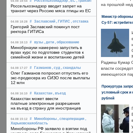
#
Россельхознадзор
, ЕС
, транзит
04.08 18:54
на прошлой нед
Россельхознадзор вводит запрет на
транзит через Россию мяса птицы из ЕС
Министр обороны
#
Заславский
, ГИТИС
, отставка
04.08 18:28
Су-57: истребите
Григорий Заславский покинул пост
ректора ГИТИСа
#
вузы
, дети
, образование
04.08 18:13
Минобрнауки намерено запустить в
вузах курс по подготовке студентов к
семейной жизни и воспитанию детей
Раджеш Кумар С
#
Газманов
, суд
, скандалы
власти сосредо
04.08 17:27
Олег Газманов попросил отпустить его
имеющегося пар
экс-продюсера из СИЗО после выплаты
12 млн
Прокуртура запр
условный срок и 
#
Казахстан
, въезд
04.08 16:10
рублей
Казахстан может ввести
платные электронные разрешения
на въезд в страну для иностранцев
#
Минобороны
, спецоперация
,
04.08 15:12
Харьковскаяобласть
Минобороны РФ заявило о взятии под