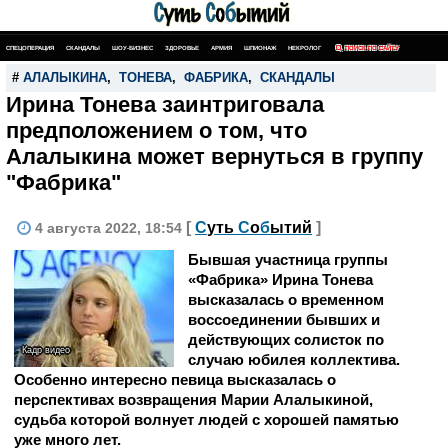
СПЕЦОПЕРАЦИЯ
СКАНДАЛЫ
ШОУ-БИЗНЕС
ЗДОРОВЬЕ
АРМИЯ
ШПИОНАЖ
НЕКРОЛОГ
ПОИСК ПО САЙТУ
#
АЛАЛЫКИНА
,
ТОНЕВА
,
ФАБРИКА
,
СКАНДАЛЫ
Ирина Тонева заинтриговала
предположением о том, что
Алалыкина может вернуться в группу
"Фабрика"
[
С
уть
С
о
б
ытий
]
4 августа 2022, 18:54
Бывшая участница группы
«Фабрика» Ирина Тонева
высказалась о временном
воссоединении бывших и
действующих солисток по
Кадр видео
случаю юбилея коллектива.
Особенно интересно певица высказалась о
перспективах возвращения Марии Алалыкиной,
судьба которой волнует людей с хорошей памятью
уже много лет.