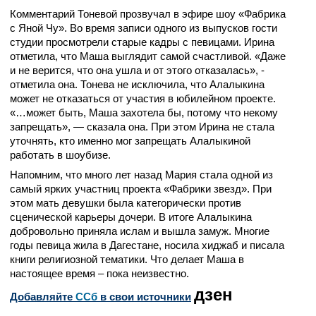
Комментарий Тоневой прозвучал в эфире шоу «Фабрика
с Яной Чу». Во время записи одного из выпусков гости
студии просмотрели старые кадры с певицами. Ирина
отметила, что Маша выглядит самой счастливой. «Даже
и не верится, что она ушла и от этого отказалась», -
отметила она. Тонева не исключила, что Алалыкина
может не отказаться от участия в юбилейном проекте.
«…может быть, Маша захотела бы, потому что некому
запрещать», — сказала она. При этом Ирина не стала
уточнять, кто именно мог запрещать Алалыкиной
работать в шоубизе.
Напомним, что много лет назад Мария стала одной из
самый ярких участниц проекта «Фабрики звезд». При
этом мать девушки была категорически против
сценической карьеры дочери. В итоге Алалыкина
добровольно приняла ислам и вышла замуж. Многие
годы певица жила в Дагестане, носила хиджаб и писала
книги религиозной тематики. Что делает Маша в
настоящее время – пока неизвестно.
дзен
Добавляйте
CСб
в свои источники