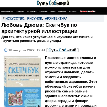
СПЕЦОПЕРАЦИЯ
СКАНДАЛЫ
ШОУ-БИЗНЕС
ЗДОРОВЬЕ
АРМИЯ
ШПИОНАЖ
НЕКРОЛОГ
ПОИСК ПО САЙТУ
#
ИСКУССТВО
,
РИСУНОК
,
АРХИТЕКТУРА
Любовь Дрюма: Скетчбук по
архитектурной иллюстрации
Для тех, кто хочет углубиться в изучение скетчинга и
научиться рисовать дома и улицы
[
С
уть
С
о
б
ытий
]
18 августа 2022, 12:41
Пошаговые мастер-классы и
пустые страницы, которые
можно использовать для
отработки навыков, делать
заметки и создавать
собственные зарисовки. Этот
обучающий скетчбук научит
рисовать самые разные
здания и элементы: окна и
двери, ограды и фонари,
дорожные знаки и провода и