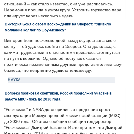
отношений – как стало известно, они уже расписались.
Церемония прошла в узком кругу. Устроить торжество пара
планирует через несколько недель.
Виктория Боня о своем восхождении на Эверест: "Удивило
молчание коллег по шоу-бизнесу"
Виктория Боня несколько дней назад осуществила свою
мечту — ей удалось взойти на Эверест. Она делилась, с
какими трудностями и опасностями пришлось столкнуться
на пути к вершине. Однако её поступок оказался
практически незамеченным другими представителями шоу-
бизнеса, что неприятно удивило телезвезду.
НАУКА
Вопреки прогнозам скептиков, Россия продолжит участие в
работе МКС - пока до 2030 года
"Роскосмос" и NASA договорились о продлении срока
эксплуатации Международной космической станции (МКС)
до 2030 года. Об этом сообщил сообщил гендиректор
"Роскосмоса" Дмитрий Баканов. И это при том, что Дмитрий
Рогозин еще в 2014 году заявлял, что Россия выходит из