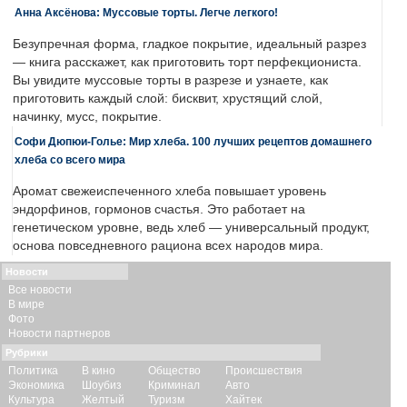
Анна Аксёнова: Муссовые торты. Легче легкого!
Безупречная форма, гладкое покрытие, идеальный разрез
— книга расскажет, как приготовить торт перфекциониста.
Вы увидите муссовые торты в разрезе и узнаете, как
приготовить каждый слой: бисквит, хрустящий слой,
начинку, мусс, покрытие.
Софи Дюпюи-Голье: Мир хлеба. 100 лучших рецептов домашнего
хлеба со всего мира
Аромат свежеиспеченного хлеба повышает уровень
эндорфинов, гормонов счастья. Это работает на
генетическом уровне, ведь хлеб — универсальный продукт,
основа повседневного рациона всех народов мира.
Новости
Все новости
В мире
Фото
Новости партнеров
Рубрики
Политика
В кино
Общество
Происшествия
Экономика
Шоубиз
Криминал
Авто
Культура
Желтый
Туризм
Хайтек