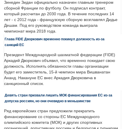
Зинедин Зидан официально назначен главным тренером
сборной Франции по футболу. Он подписал контракт,
который рассчитан до 2030 года. В течение последних 14
лет - с 2012 года - французскую сборную возглавлял Дидье
Дешам. Под его руководством команда выиграла
чемпионат мира 2018 года.
Глава FIDE Дворкович временно покинул должность из-за
санкций ЕС
Президент Международной шахматной федерации (FIDE)
Аркадий Дворкович объявил, что временно покидает свою
должность. Исполнять обязанности главы организации
будет его заместитель, 15-й чемпион мира Вишванатан
Ананд. Накануне ЕС внес Аркадия Дворковича в
санкционный список.
Девять стран призвали лишить МОК финансирования ЕС из-за
допуска россиян, но они очевидно в меньшинстве
Ряд европейских стран предложили прекратить
финансирование со стороны ЕС Международного
олимпийского комитета (МОК) и других спортивных
организаций, допустивших россиян и белорусов к турнирам