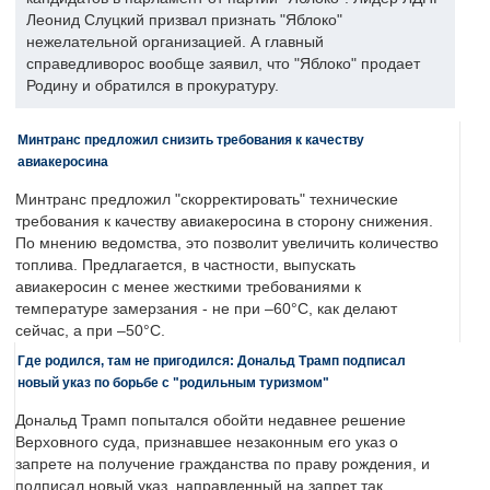
Леонид Слуцкий призвал признать "Яблоко"
нежелательной организацией. А главный
справедливорос вообще заявил, что "Яблоко" продает
Родину и обратился в прокуратуру.
Минтранс предложил снизить требования к качеству
авиакеросина
Минтранс предложил "скорректировать" технические
требования к качеству авиакеросина в сторону снижения.
По мнению ведомства, это позволит увеличить количество
топлива. Предлагается, в частности, выпускать
авиакеросин с менее жесткими требованиями к
температуре замерзания - не при –60°C, как делают
сейчас, а при –50°C.
Где родился, там не пригодился: Дональд Трамп подписал
новый указ по борьбе с "родильным туризмом"
Дональд Трамп попытался обойти недавнее решение
Верховного суда, признавшее незаконным его указ о
запрете на получение гражданства по праву рождения, и
подписал новый указ, направленный на запрет так