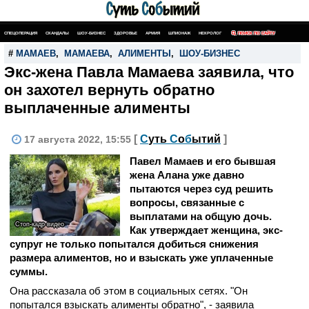
СПЕЦОПЕРАЦИЯ
СКАНДАЛЫ
ШОУ-БИЗНЕС
ЗДОРОВЬЕ
АРМИЯ
ШПИОНАЖ
НЕКРОЛОГ
ПОИСК ПО САЙТУ
#
МАМАЕВ
,
МАМАЕВА
,
АЛИМЕНТЫ
,
ШОУ-БИЗНЕС
Экс-жена Павла Мамаева заявила, что
он захотел вернуть обратно
выплаченные алименты
[
С
уть
С
о
б
ытий
]
17 августа 2022, 15:55
Павел Мамаев и его бывшая
жена Алана уже давно
пытаются через суд решить
вопросы, связанные с
выплатами на общую дочь.
Стоп-кадр видео
Как утверждает женщина, экс-
супруг не только попытался добиться снижения
размера алиментов, но и взыскать уже уплаченные
суммы.
Она рассказала об этом в социальных сетях. "Он
попытался взыскать алименты обратно", - заявила