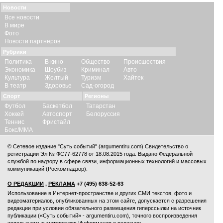
Новости
Все новости
В мире
Фото
Новости партнеров
Рубрики
Политика
В кино
Общество
Происшествия
Экономика
Шоубиз
Криминал
Авто
Культура
Желтый
Туризм
Хайтек
В театр
Здоровье
Сад-огород
Спорт
Регионы
Футбол
Баскетбол
Татарстан
Хоккей
Автоспорт
Белоруссия
Теннис
Фристайл
Бокс/ММА
© Сетевое издание "Суть событий" (argumentiru.com) Свидетельство о
регистрации Эл № ФС77-62778 от 18.08.2015 года. Выдано Федеральной
службой по надзору в сфере связи, информационных технологий и массовых
коммуникаций (Роскомнадзор).
О РЕДАКЦИИ
,
РЕКЛАМА
+7 (495) 638-52-63
Использование в Интернет-пространстве и других СМИ текстов, фото и
видеоматериалов, опубликованных на этом сайте, допускается с
разрешения
редакции
при условии обязательного размещения гиперссылки на источник
публикации («Суть событий» - argumentiru.com), точного воспроизведения