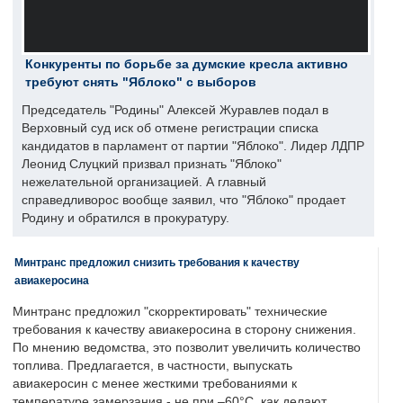
Конкуренты по борьбе за думские кресла активно
требуют снять "Яблоко" с выборов
Председатель "Родины" Алексей Журавлев подал в
Верховный суд иск об отмене регистрации списка
кандидатов в парламент от партии "Яблоко". Лидер ЛДПР
Леонид Слуцкий призвал признать "Яблоко"
нежелательной организацией. А главный
справедливорос вообще заявил, что "Яблоко" продает
Родину и обратился в прокуратуру.
Минтранс предложил снизить требования к качеству
авиакеросина
Минтранс предложил "скорректировать" технические
требования к качеству авиакеросина в сторону снижения.
По мнению ведомства, это позволит увеличить количество
топлива. Предлагается, в частности, выпускать
авиакеросин с менее жесткими требованиями к
температуре замерзания - не при –60°C, как делают