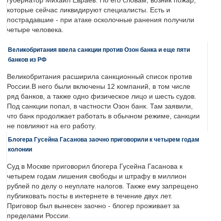
губернатор Михаил Евраев. По его словам, возник пожар,
которые сейчас ликвидируют специалисты. Есть и
пострадавшие - при атаке осколочные ранения получили
четыре человека.
Великобритания ввела санкции против Озон банка и еще пяти
банков из РФ
Великобритания расширила санкционный список против
России.В него были включены 12 компаний, в том числе
ряд банков, а также одно физическое лицо и шесть судов.
Под санкции попал, в частности Озон банк. Там заявили,
что банк продолжает работать в обычном режиме, санкции
не повлияют на его работу.
Блогера Гусейна Гасанова заочно приговорили к четырем годам
колонии
Суд в Москве приговорил блогера Гусейна Гасанова к
четырем годам лишения свободы и штрафу в миллион
рублей по делу о неуплате налогов. Также ему запрещено
публиковать посты в интернете в течение двух лет.
Приговор был вынесен заочно - блогер проживает за
пределами России.