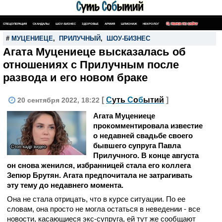
СПЕЦОПЕРАЦИЯ
СКАНДАЛЫ
ШОУ-БИЗНЕС
ЗДОРОВЬЕ
АРМИЯ
ШПИОНАЖ
НЕКРОЛОГ
ПОИСК ПО САЙТУ
#
МУЦЕНИЕЦЕ
,
ПРИЛУЧНЫЙ
,
ШОУ-БИЗНЕС
Агата Муцениеце высказалась об
отношениях с Прилучным после
развода и его новом браке
[
С
уть
С
о
б
ытий
]
20 сентября 2022, 18:22
Агата Муцениеце
прокомментировала известие
о недавней свадьбе своего
бывшего супруга Павла
Стоп-кадр видео
Прилучного. В конце августа
он снова женился, избранницей стала его коллега
Зепюр Брутян. Агата предпочитала не затрагивать
эту тему до недавнего момента.
Она не стала отрицать, что в курсе ситуации. По ее
словам, она просто не могла остаться в неведении - все
новости, касающиеся экс-супруга, ей тут же сообщают