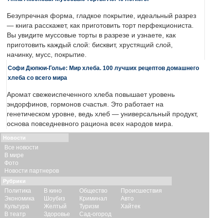
Безупречная форма, гладкое покрытие, идеальный разрез
— книга расскажет, как приготовить торт перфекциониста.
Вы увидите муссовые торты в разрезе и узнаете, как
приготовить каждый слой: бисквит, хрустящий слой,
начинку, мусс, покрытие.
Софи Дюпюи-Голье: Мир хлеба. 100 лучших рецептов домашнего
хлеба со всего мира
Аромат свежеиспеченного хлеба повышает уровень
эндорфинов, гормонов счастья. Это работает на
генетическом уровне, ведь хлеб — универсальный продукт,
основа повседневного рациона всех народов мира.
Новости
Все новости
В мире
Фото
Новости партнеров
Рубрики
Политика
В кино
Общество
Происшествия
Экономика
Шоубиз
Криминал
Авто
Культура
Желтый
Туризм
Хайтек
В театр
Здоровье
Сад-огород