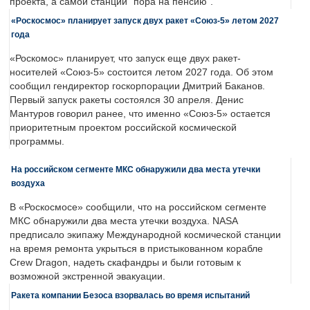
проекта, а самой станции "пора на пенсию".
«Роскосмос» планирует запуск двух ракет «Союз-5» летом 2027
года
«Роскомос» планирует, что запуск еще двух ракет-
носителей «Союз-5» состоится летом 2027 года. Об этом
сообщил гендиректор госкорпорации Дмитрий Баканов.
Первый запуск ракеты состоялся 30 апреля. Денис
Мантуров говорил ранее, что именно «Союз-5» остается
приоритетным проектом российской космической
программы.
На российском сегменте МКС обнаружили два места утечки
воздуха
В «Роскосмосе» сообщили, что на российском сегменте
МКС обнаружили два места утечки воздуха. NASA
предписало экипажу Международной космической станции
на время ремонта укрыться в пристыкованном корабле
Crew Dragon, надеть скафандры и были готовым к
возможной экстренной эвакуации.
Ракета компании Безоса взорвалась во время испытаний