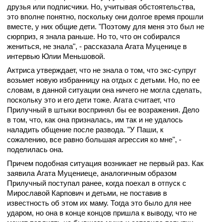
друзья или подписчики. Но, учитывая обстоятельства,
это вполне понятно, поскольку они долгое время прошли
вместе, у них общие дети. "Поэтому для меня это был не
сюрприз, я знала раньше. Но то, что он собирался
жениться, не знала", - рассказала Агата Муценице в
интервью Юлии Меньшовой.
Актриса утверждает, что не знала о том, что экс-супруг
возьмет новую избранницу на отдых с детьми. Но, по ее
словам, в данной ситуации она ничего не могла сделать,
поскольку это и его дети тоже. Агата считает, что
Прилучный в штыки воспринял бы ее возражения. Дело
в том, что, как она призналась, им так и не удалось
наладить общение после развода. "У Паши, к
сожалению, все равно большая агрессия ко мне", -
поделилась она.
Причем подобная ситуация возникает не первый раз. Как
заявила Агата Муцениеце, аналогичным образом
Прилучный поступал ранее, когда поехал в отпуск с
Мирославой Карпович и детьми, не поставив в
известность об этом их маму. Тогда это было для нее
ударом, но она в конце концов пришла к выводу, что не