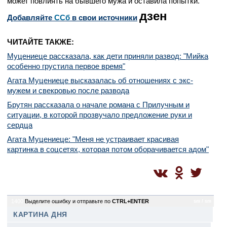
может повлиять на бывшего мужа и оставила попытки.
дзен
Добавляйте
CСб
в свои источники
ЧИТАЙТЕ ТАКЖЕ:
Муцениеце рассказала, как дети приняли развод: "Мийка
особенно грустила первое время"
Агата Муцениеце высказалась об отношениях с экс-
мужем и свекровью после развода
Брутян рассказала о начале романа с Прилучным и
ситуации, в которой прозвучало предложение руки и
сердца
Агата Муцениеце: "Меня не устраивает красивая
картинка в соцсетях, которая потом оборачивается адом"
1400
Выделите ошибку и отправьте по
CTRL+ENTER
sm / sm
КАРТИНА ДНЯ