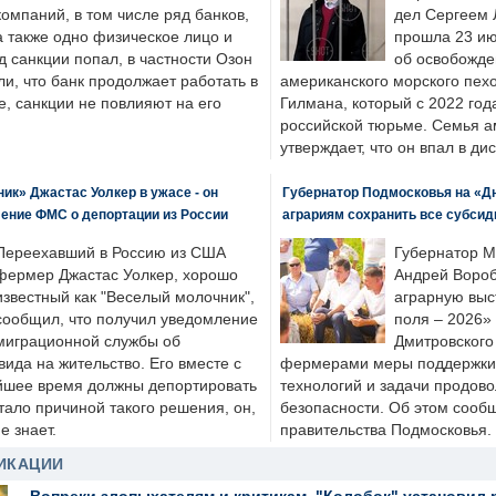
компаний, в том числе ряд банков,
дел Сергеем 
а также одно физическое лицо и
прошла 23 ию
д санкции попал, в частности Озон
об освобожде
ли, что банк продолжает работать в
американского морского пех
, санкции не повлияют на его
Гилмана, который с 2022 год
российской тюрьме. Семья 
утверждает, что он впал в ди
к» Джастас Уолкер в ужасе - он
Губернатор Подмосковья на «Д
ение ФМС о депортации из России
аграриям сохранить все субсид
Переехавший в Россию из США
Губернатор М
фермер Джастас Уолкер, хорошо
Андрей Вороб
известный как "Веселый молочник",
аграрную выс
сообщил, что получил уведомление
поля – 2026»
миграционной службы об
Дмитровского 
ида на жительство. Его вместе с
фермерами меры поддержки
йшее время должны депортировать
технологий и задачи продов
стало причиной такого решения, он,
безопасности. Об этом сооб
е знает.
правительства Подмосковья.
ИКАЦИИ