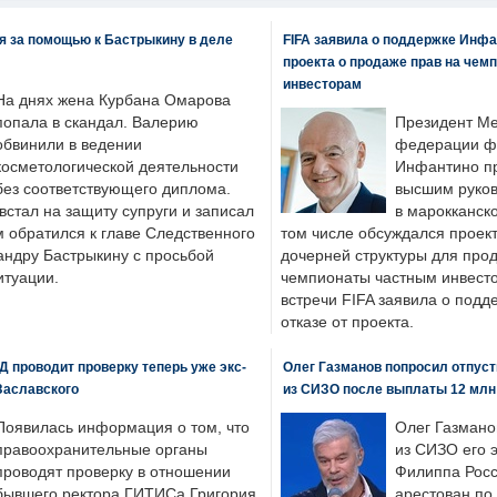
я за помощью к Бастрыкину в деле
FIFA заявила о поддержке Инфа
проекта о продаже прав на чем
инвесторам
На днях жена Курбана Омарова
попала в скандал. Валерию
Президент М
обвинили в ведении
федерации фу
косметологической деятельности
Инфантино пр
без соответствующего диплома.
высшим руков
стал на защиту супруги и записал
в марокканско
м обратился к главе Следственного
том числе обсуждался проек
андру Бастрыкину с просьбой
дочерней структуры для про
итуации.
чемпионаты частным инвесто
встречи FIFA заявила о под
отказе от проекта.
 проводит проверку теперь уже экс-
Олег Газманов попросил отпуст
Заславского
из СИЗО после выплаты 12 млн
Появилась информация о том, что
Олег Газмано
правоохранительные органы
из СИЗО его 
проводят проверку в отношении
Филиппа Росс
бывшего ректора ГИТИСа Григория
арестован по