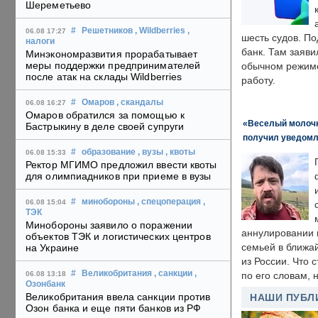
Шереметьево
#
Решетников
, Wildberries
,
06.08 17:27
шесть судов. По
налоги
банк. Там заяви
Минэкономразвития прорабатывает
меры поддержки предпринимателей
обычном режиме
после атак на склады Wildberries
работу.
#
Омаров
, скандалы
06.08 16:27
Омаров обратился за помощью к
«Веселый молочни
Бастрыкину в деле своей супруги
получил уведомл
#
образование
, вузы
, квоты
06.08 15:33
Ректор МГИМО предложил ввести квоты
для олимпиадников при приеме в вузы
#
минобороны
, спецоперация
,
06.08 15:04
ТЭК
Минобороны заявило о поражении
аннулировании в
объектов ТЭК и логистических центров
семьей в ближа
на Украине
из России. Что 
#
Великобритания
, санкции
,
06.08 13:18
по его словам, н
Озонбанк
Великобритания ввела санкции против
НАШИ ПУБЛ
Озон банка и еще пяти банков из РФ