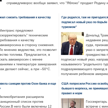
справедливорос вообще заявил, что "Яблоко" продает Родину 
ил снизить требования к качеству
Где родился, там не пригодилс
подписал новый указ по борьбе
туризмом"
Минтранс предложил
"скорректировать" технические
Дональд Трам
требования к качеству
недавнее реш
авиакеросина в сторону снижения.
суда, призна
По мнению ведомства, это позволит
указ о запрет
ество топлива. Предлагается, в
гражданства 
скать авиакеросин с менее
подписал новый указ, направ
ваниями к температуре замерзания
называемого "родильного тур
 как делают сейчас, а при –50°C.
подразумевающего приезд в 
получения ребенком америка
вела санкции против Озон банка и еще
США попросили Россию освобо
Ф
бывшего морпеха, не принявшег
правил и норм
Великобритания расширила
санкционный список против
Госсекретарь
России.В него были включены 12
встрече с ми