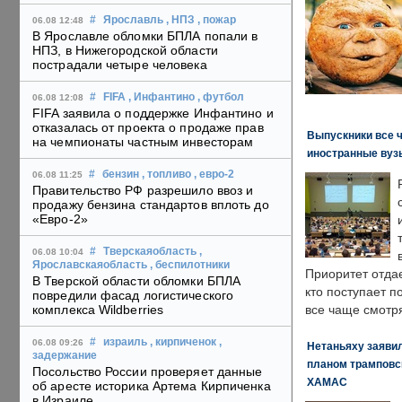
#
Ярославль
, НПЗ
, пожар
06.08 12:48
В Ярославле обломки БПЛА попали в
НПЗ, в Нижегородской области
пострадали четыре человека
#
FIFA
, Инфантино
, футбол
06.08 12:08
FIFA заявила о поддержке Инфантино и
отказалась от проекта о продаже прав
Выпускники все 
на чемпионаты частным инвесторам
иностранные вуз
#
бензин
, топливо
, евро-2
06.08 11:25
Правительство РФ разрешило ввоз и
продажу бензина стандартов вплоть до
«Евро-2»
#
Тверскаяобласть
,
06.08 10:04
Ярославскаяобласть
, беспилотники
Приоритет отда
В Тверской области обломки БПЛА
кто поступает п
повредили фасад логистического
комплекса Wildberries
все чаще смотря
#
израиль
, кирпиченок
,
06.08 09:26
Нетаньяху заявил
задержание
планом трамповс
Посольство России проверяет данные
ХАМАС
об аресте историка Артема Кирпиченка
в Израиле