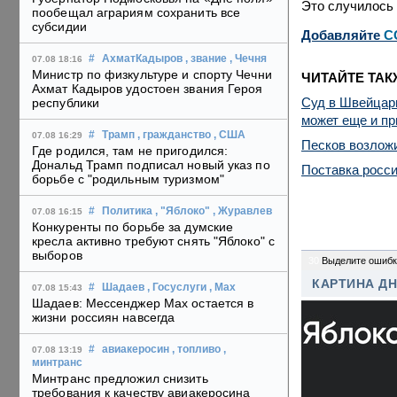
Это случилось 
пообещал аграриям сохранить все
субсидии
Добавляйте
C
#
АхматКадыров
, звание
, Чечня
07.08 18:16
Министр по физкультуре и спорту Чечни
ЧИТАЙТЕ ТАК
Ахмат Кадыров удостоен звания Героя
Суд в Швейцари
республики
может еще и пр
#
Трамп
, гражданство
, США
07.08 16:29
Песков возложи
Где родился, там не пригодился:
Дональд Трамп подписал новый указ по
Поставка росси
борьбе с "родильным туризмом"
#
Политика
, "Яблоко"
, Журавлев
07.08 16:15
Конкуренты по борьбе за думские
кресла активно требуют снять "Яблоко" с
выборов
30
Выделите ошибк
КАРТИНА Д
#
Шадаев
, Госуслуги
, Max
07.08 15:43
Шадаев: Мессенджер Max остается в
жизни россиян навсегда
#
авиакеросин
, топливо
,
07.08 13:19
минтранс
Минтранс предложил снизить
требования к качеству авиакеросина