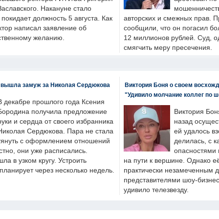
Заславского. Накануне стало
мошенничеств
н покидает должность 5 августа. Как
авторских и смежных прав. П
ктор написал заявление об
сообщили, что он погасил бо
бственному желанию.
12 миллионов рублей. Суд, о
смягчить меру пресечения.
 вышла замуж за Николая Сердюкова
Виктория Боня о своем восхожд
"Удивило молчание коллег по ш
В декабре прошлого года Ксения
Бородина получила предложение
Виктория Бон
руки и сердца от своего избранника
назад осущес
Николая Сердюкова. Пара не стала
ей удалось вз
тянуть с оформлением отношений
делилась, с к
естно, они уже расписались.
опасностями 
а в узком кругу. Устроить
на пути к вершине. Однако е
планирует через несколько недель.
практически незамеченным 
представителями шоу-бизнес
удивило телезвезду.