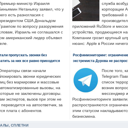
Премьер-министр Израиля
служба возбу
Биньямин Нетаньяху заявил, что у
корпорации A
него есть разногласия с
требований о
президентом США Дональдом
производител
Трампом по вопросу разоружения
приложений RuStore и месс
словам, Израиль не соглашался с
устройства, продающиеся на
ром американский лидер объявил
Компании грозит крупный штр
еле.
нюанс: Apple в России ничего
али пропускать звонки без
Росфинмониторинг: ограничения
латить за них все равно приходится
экстремиста Дурова не распрос
Операторы связи начали
После того, к
блокировать звонки юридических
Telegram Пав
лиц без маркировки и массовые
список террор
автоматизированные вызовы, на
возник вопрос
которые не заключены договоры.
мессенджер и
ам экспертов, вызов при этом не
Росфинмониторинге заявили, 
 переводится на автоответчик, за
распространяются ограничени
ся плата с абонентов.
этим статусом накладываютс
бизнесмена.
ДАЛЫ, СПЛЕТНИ