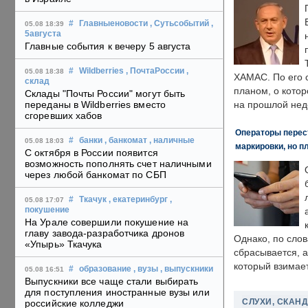
#
Главныеновости
, Сутьсобытий
,
05.08 18:39
5августа
Главные события к вечеру 5 августа
#
Wildberries
, ПочтаРоссии
,
05.08 18:38
ХАМАС. По его 
склад
планом, о кото
Склады "Почты России" могут быть
переданы в Wildberries вместо
на прошлой нед
сгоревших хабов
Операторы перест
#
банки
, банкомат
, наличные
05.08 18:03
маркировки, но п
С октября в России появится
возможность пополнять счет наличными
через любой банкомат по СБП
#
Ткачук
, екатеринбург
,
05.08 17:07
покушение
На Урале совершили покушение на
главу завода-разработчика дронов
Однако, по слов
«Упырь» Ткачука
сбрасывается, а
который взимает
#
образование
, вузы
, выпускники
05.08 16:51
Выпускники все чаще стали выбирать
для поступления иностранные вузы или
СЛУХИ, СКАН
российские колледжи