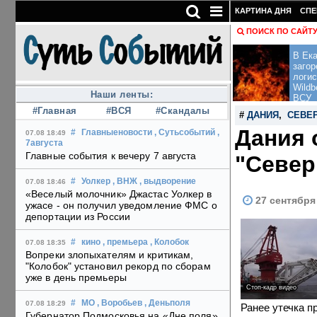
КАРТИНА ДНЯ
СПЕ
ПОИСК ПО САЙТ
В Ека
загор
логис
Wildb
Наши ленты:
ВСУ
#Главная
#ВСЯ
#Скандалы
#
ДАНИЯ
,
СЕВЕ
Дания 
#
Главныеновости
, Сутьсобытий
,
07.08 18:49
7августа
Главные события к вечеру 7 августа
"Север
#
Уолкер
, ВНЖ
, выдворение
07.08 18:46
«Веселый молочник» Джастас Уолкер в
27 сентября
ужасе - он получил уведомление ФМС о
депортации из России
#
кино
, премьера
, Колобок
07.08 18:35
Вопреки злопыхателям и критикам,
"Колобок" установил рекорд по сборам
уже в день премьеры
Стоп-кадр видео
#
МО
, Воробьев
, Деньполя
07.08 18:29
Ранее утечка п
Губернатор Подмосковья на «Дне поля»