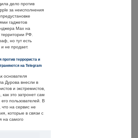
дила дело против
pple за неисполнения
 предустановке
ями гаджетов
енджера Max на
 территории РФ.
аф, но тут есть
 и не продает.
 против террориста и
траняются на Telegram
ак основателя
ла Дурова внесли в
истов и экстремистов,
, как это затронет сам
 его пользователей. В
что на сервис не
я, которые в связи с
я на самого