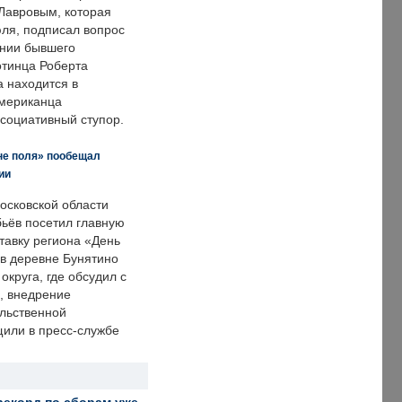
Лавровым, которая
ля, подписал вопрос
нии бывшего
отинца Роберта
а находится в
американца
ссоциативный ступор.
не поля» пообещал
ии
осковской области
ьёв посетил главную
тавку региона «День
 в деревне Бунятино
округа, где обсудил с
, внедрение
ольственной
щили в пресс-службе