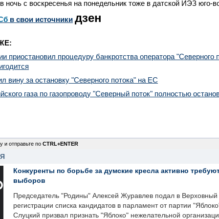
в ночь с воскресенья на понедельник тоже в датской ИЭЗ юго-
дзен
Сб
в свои источники
ЖЕ:
и приостановил процедуру банкротства оператора "Северного пот
игодится
л вину за остановку "Северного потока" на ЕС
йского газа по газопроводу "Северный поток" полностью остано
у и отправьте по
CTRL+ENTER
НЯ
Конкуренты по борьбе за думские кресла активно требуют
выборов
Председатель "Родины" Алексей Журавлев подал в Верховный 
регистрации списка кандидатов в парламент от партии "Яблок
Слуцкий призвал признать "Яблоко" нежелательной организаци