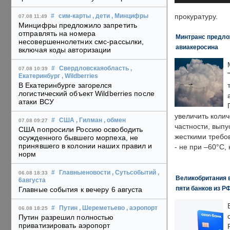
прокуратуру.
#
сим-карты
, дети
, Минцифры
07.08 11:49
Минцифры предложило запретить
отправлять на номера
Минтранс предлож
несовершеннолетних смс-рассылки,
авиакеросина
включая коды авторизации
#
Свердловскаяобласть
,
07.08 10:39
Екатеринбург
, Wildberries
В Екатеринбурге загорелся
логистический объект Wildberries после
атаки ВСУ
увеличить колич
#
США
, Гилман
, обмен
07.08 09:27
частности, выпу
США попросили Россию освободить
жесткими требо
осужденного бывшего морпеха, не
принявшего в колонии наших правил и
- не при –60°C,
норм
#
Главныеновости
, Сутьсобытий
,
06.08 18:33
Великобритания в
6августа
пяти банков из Р
Главные события к вечеру 6 августа
#
Путин
, Шереметьево
, аэропорт
06.08 18:25
Путин разрешил полностью
приватизировать аэропорт