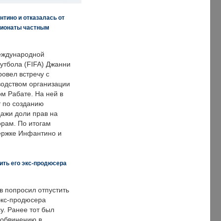
нтино и отказалась от
пионаты частным
еждународной
тбола (FIFA) Джанни
овел встречу с
одством организации
м Рабате. На ней в
т по созданию
дажи доли прав на
рам. По итогам
держке Инфантино и
ить его экс-продюсера
в попросил отпустить
экс-продюсера
у. Ранее тот был
 обвинению в