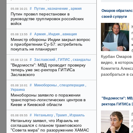
#
Путин
, назначение
, армия
05.08 16:21
Омаров обратилс
Путин провел перестановки в
своей супруги
руководстве группировок российских
войск
#
Армия
, Индия
, авиация
05.08 13:55
Министр обороны Индии закрыл вопрос
о приобретении Су-57: истребитель
покупать не планируют
Курбан Омаров в
#
Заславский
, ГИТИС
, скандалы
05.08 12:16
видео, в которо
"Ведомости": МВД проводит проверку
Комитета Алекс
теперь уже экс-ректора ГИТИСа
разобраться в с
Заславского
#
Минобороны
, спецоперация
,
05.08 10:01
Украина
Минобороны заявило о поражении
"Ведомости": МВД
транспортно-логистических центров в
ректора ГИТИСа 
Киеве и Киевской области
#
Нетаньяху
, Трамп
, Израиль
05.08 09:55
Нетаньяху заявил, что Израиль не
соглашался с планом трамповского
"Совета мира" по разоружению ХАМАС