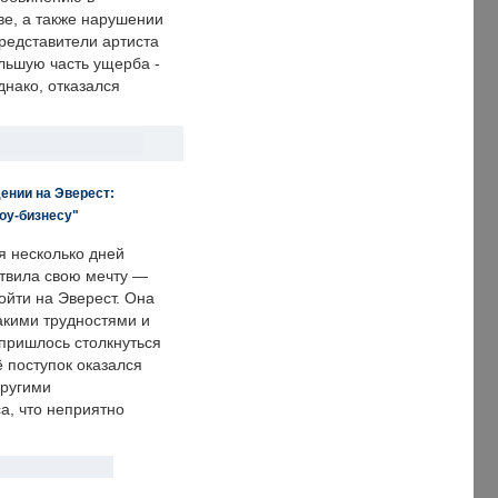
е, а также нарушении
редставители артиста
льшую часть ущерба -
днако, отказался
ении на Эверест:
оу-бизнесу"
я несколько дней
твила свою мечту —
ойти на Эверест. Она
акими трудностями и
пришлось столкнуться
ё поступок оказался
другими
а, что неприятно