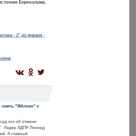
восточнее Борнхольма.
ока - 2" до января -
влена
sm
 снять "Яблоко" с
суд иск об отмене
о". Лидер ЛДПР Леонид
ей. А главный