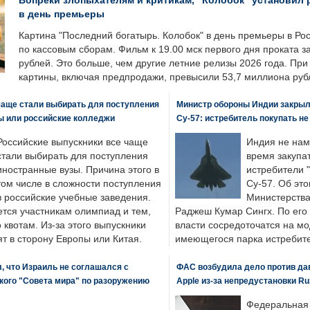
Вопреки злопыхателям и критикам, "Колобок" установил 
в день премьеры
Картина "Последний богатырь. Колобок" в день премьеры в Ро
по кассовым сборам. Фильм к 19.00 мск первого дня проката 
рублей. Это больше, чем другие летние релизы 2026 года. Пр
картины, включая предпродажи, превысили 53,7 миллиона руб
чаще стали выбирать для поступления
Министр обороны Индии закрыл
ы или российские колледжи
Су-57: истребитель покупать н
Российские выпускники все чаще
Индия не нам
стали выбирать для поступления
время закупа
иностранные вузы. Причина этого в
истребители "
том числе в сложности поступления
Су-57. Об это
в российские учебные заведения.
Министерства
ется участникам олимпиад и тем,
Раджеш Кумар Сингх. По его
о квотам. Из-за этого выпускники
власти сосредоточатся на м
т в сторону Европы или Китая.
имеющегося парка истребит
, что Израиль не соглашался с
ФАС возбудила дело против да
кого "Совета мира" по разоружению
Apple из-за непредустановки Ru
Федеральная