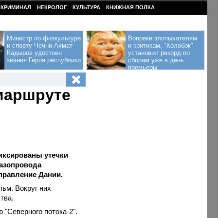
КРИМИНАЛ
НЕКРОЛОГ
КУЛЬТУРА
КНИЖНАЯ ПОЛКА
Министр по физкультуре
Вопреки злопыхателям
и спорту Чечни Ахмат
и критикам, "Колобок"
Кадыров удостоен
установил рекорд по
звания Героя республики
сборам уже в день
премьеры
 маршруте
иксированы утечки
газопровода
правление Дании.
ьм. Вокруг них
тва.
ю "Северного потока-2".