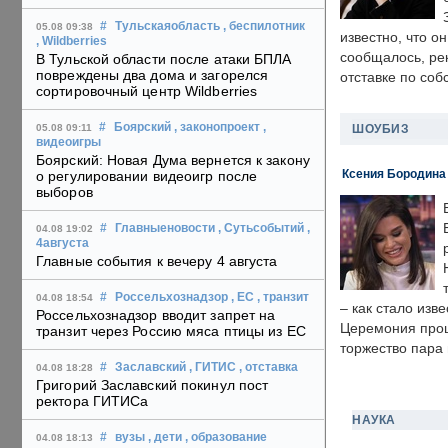
#
Тульскаяобласть
, беспилотник
05.08 09:38
известно, что о
, Wildberries
сообщалось, ре
В Тульской области после атаки БПЛА
повреждены два дома и загорелся
отставке по со
сортировочный центр Wildberries
#
Боярский
, законопроект
,
ШОУБИЗ
05.08 09:11
видеоигры
Боярский: Новая Дума вернется к закону
Ксения Бородина
о регулировании видеоигр после
выборов
#
Главныеновости
, Сутьсобытий
,
04.08 19:02
4августа
Главные события к вечеру 4 августа
#
Россельхознадзор
, ЕС
, транзит
04.08 18:54
– как стало изв
Россельхознадзор вводит запрет на
Церемония прошл
транзит через Россию мяса птицы из ЕС
торжество пара 
#
Заславский
, ГИТИС
, отставка
04.08 18:28
Григорий Заславский покинул пост
ректора ГИТИСа
НАУКА
#
вузы
, дети
, образование
04.08 18:13