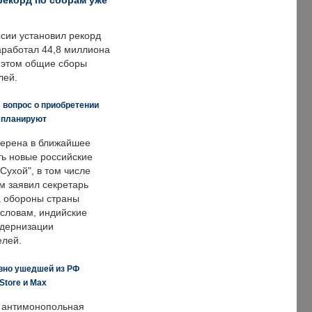
рекорд по сборам уже
ссии установил рекорд
заработал 44,8 миллиона
и этом общие сборы
лей.
 вопрос о приобретении
е планируют
ерена в ближайшее
ть новые российские
Сухой", в том числе
м заявил секретарь
 обороны страны
 словам, индийские
одернизации
елей.
вно ушедшей из РФ
Store и Max
 антимонопольная