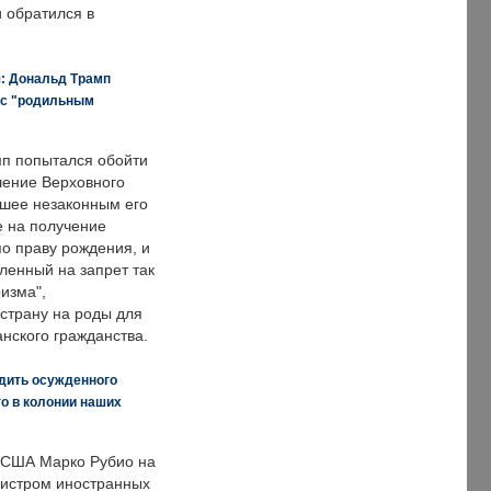
и обратился в
я: Дональд Трамп
 с "родильным
п попытался обойти
ение Верховного
вшее незаконным его
е на получение
по праву рождения, и
ленный на запрет так
изма",
страну на роды для
нского гражданства.
дить осужденного
о в колонии наших
 США Марко Рубио на
нистром иностранных