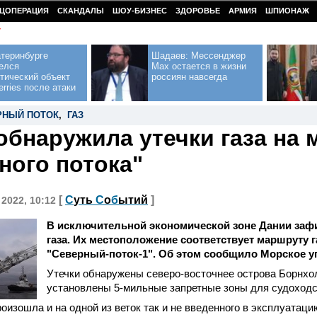
ЦОПЕРАЦИЯ
СКАНДАЛЫ
ШОУ-БИЗНЕС
ЗДОРОВЬЕ
АРМИЯ
ШПИОНАЖ
У
теринбурге
Шадаев: Мессенджер
елся
Max остается в жизни
тический объект
россиян навсегда
erries после атаки
РНЫЙ ПОТОК
,
ГАЗ
обнаружила утечки газа на
ного потока"
[
С
уть
С
о
б
ытий
]
 2022, 10:12
В исключительной экономической зоне Дании заф
газа. Их местоположение соответствует маршруту 
"Северный-поток-1". Об этом сообщило Морское у
Утечки обнаружены северо-восточнее острова Борнхол
установлены 5-мильные запретные зоны для судоходс
роизошла и на одной из веток так и не введенного в эксплуатаци