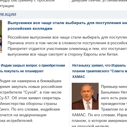
андру Бастрыкину с просьбой
девушки сейчас устанавлива
итуации.
ИКАЦИИ
Выпускники все чаще стали выбирать для поступления и
российские колледжи
Российские выпускники все чаще стали выбирать для поступле
Причина этого в том числе в сложности поступления в российс
Приоритет отдается участникам олимпиад и тем, кто поступает 
выпускники все чаще смотрят в сторону Европы или Китая.
 Индии закрыл вопрос о приобретении
Нетаньяху заявил, что Израиль
ль покупать не планируют
планом трамповского "Совета 
ХАМАС
Индия не намерена в ближайшее
время закупать новые российские
Премьер-мин
истребители "Сухой", в том числе
Биньямин Нет
Су-57. Об этом заявил секретарь
него есть раз
Министерства обороны страны
президентом
ингх. По его словам, индийские
Трампом по в
точатся на модернизации
ХАМАС. По его словам, Изра
ка истребителей.
планом, о котором американ
на прошлой неделе.