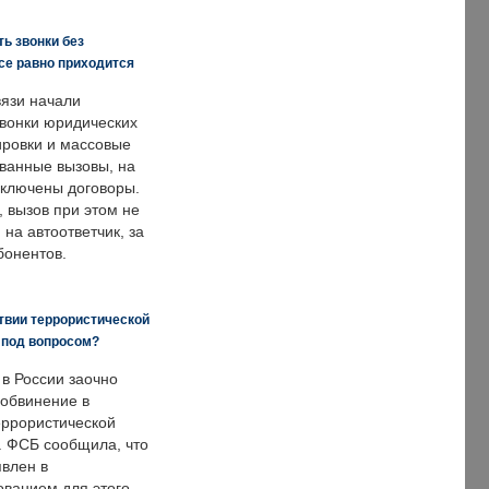
ь звонки без
все равно приходится
язи начали
звонки юридических
ировки и массовые
ванные вызовы, на
аключены договоры.
, вызов при этом не
на автоответчик, за
бонентов.
твии террористической
 под вопросом?
 в России заочно
обвинение в
еррористической
. ФСБ сообщила, что
явлен в
ванием для этого