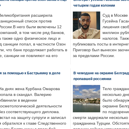
Ф
четырем годам колонии
Великобритания расширила
Суд в Москве
санкционный список против
Гусейна Гаса
России.В него были включены 12
лишения своб
компаний, в том числе ряд банков,
миллион рубл
а также одно физическое лицо и
налогов. Так
д санкции попал, в частности Озон
публиковать посты в интернет
ли, что банк продолжает работать в
Приговор был вынесен заочно
, санкции не повлияют на его
за пределами России.
я за помощью к Бастрыкину в деле
В чемодане на окраине Белград
пропавшей россиянки
На днях жена Курбана Омарова
Тело граждан
попала в скандал. Валерию
несколько дне
обвинили в ведении
было обнаруж
косметологической деятельности
окраине Белг
без соответствующего диплома.
по подозрени
стал на защиту супруги и записал
смерти задержали несколько 
м обратился к главе Следственного
гражданина Турции. Обстоят