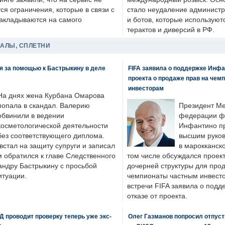
я ограничения, которые в связи с
стало неудаление администр
накладываются на самого
и ботов, которые используют
терактов и диверсий в РФ.
ДАЛЫ, СПЛЕТНИ
я за помощью к Бастрыкину в деле
FIFA заявила о поддержке Инфа
проекта о продаже прав на чем
инвесторам
На днях жена Курбана Омарова
попала в скандал. Валерию
Президент М
обвинили в ведении
федерации фу
косметологической деятельности
Инфантино пр
без соответствующего диплома.
высшим руков
стал на защиту супруги и записал
в марокканско
м обратился к главе Следственного
том числе обсуждался проек
андру Бастрыкину с просьбой
дочерней структуры для про
итуации.
чемпионаты частным инвесто
встречи FIFA заявила о под
отказе от проекта.
 проводит проверку теперь уже экс-
Олег Газманов попросил отпуст