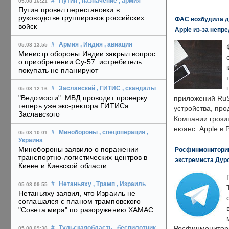
#
Путин
, назначение
, армия
05.08 16:21
Путин провел перестановки в
руководстве группировок российских
ФАС возбудила д
войск
Apple из-за непр
#
Армия
, Индия
, авиация
05.08 13:55
Министр обороны Индии закрыл вопрос
о приобретении Су-57: истребитель
покупать не планируют
#
Заславский
, ГИТИС
, скандалы
05.08 12:16
"Ведомости": МВД проводит проверку
приложений RuS
теперь уже экс-ректора ГИТИСа
устройства, пр
Заславского
Компании грозит
нюанс: Apple в 
#
Минобороны
, спецоперация
,
05.08 10:01
Украина
Минобороны заявило о поражении
Росфинмониторинг
транспортно-логистических центров в
экстремиста Дуро
Киеве и Киевской области
#
Нетаньяху
, Трамп
, Израиль
05.08 09:55
Нетаньяху заявил, что Израиль не
соглашался с планом трамповского
"Совета мира" по разоружению ХАМАС
Росфинмонитори
#
Тульскаяобласть
, беспилотник
05.08 09:38