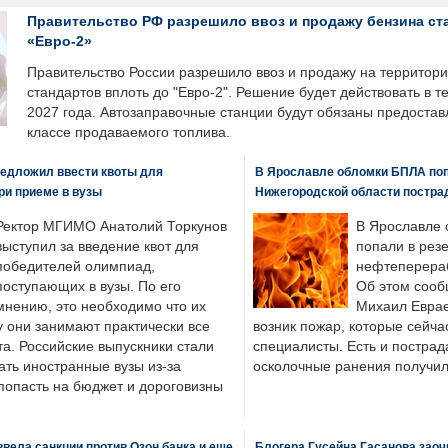
Правительство РФ разрешило ввоз и продажу бензина ст
«Евро-2»
Правительство России разрешило ввоз и продажу на территор
стандартов вплоть до "Евро-2". Решение будет действовать в т
2027 года. Автозаправочные станции будут обязаны предоста
классе продаваемого топлива.
едложил ввести квоты для
В Ярославле обломки БПЛА поп
ри приеме в вузы
Нижегородской области постра
Ректор МГИМО Анатолий Торкунов
В Ярославле 
выступил за введение квот для
попали в рез
победителей олимпиад,
нефтеперера
поступающих в вузы. По его
Об этом сооб
мнению, это необходимо что их
Михаил Еврае
у они занимают практически все
возник пожар, которые сейча
а. Российские выпускники стали
специалисты. Есть и пострад
ать иностранные вузы из-за
осколочные ранения получил
попасть на бюджет и дороговизны
вела санкции против Озон банка и еще
Блогера Гусейна Гасанова заоч