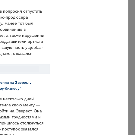
в попросил отпустить
экс-продюсера
у. Ранее тот был
 обвинению в
е, а также нарушении
редставители артиста
льшую часть ущерба -
днако, отказался
ении на Эверест:
оу-бизнесу"
я несколько дней
твила свою мечту —
ойти на Эверест. Она
акими трудностями и
пришлось столкнуться
ё поступок оказался