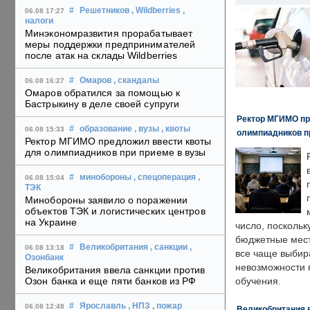
#
Решетников
, Wildberries
,
06.08 17:27
налоги
Минэкономразвития прорабатывает
меры поддержки предпринимателей
после атак на склады Wildberries
#
Омаров
, скандалы
06.08 16:27
Омаров обратился за помощью к
Бастрыкину в деле своей супруги
Ректор МГИМО пр
#
образование
, вузы
, квоты
06.08 15:33
олимпиадников п
Ректор МГИМО предложил ввести квоты
для олимпиадников при приеме в вузы
#
минобороны
, спецоперация
,
06.08 15:04
ТЭК
Минобороны заявило о поражении
объектов ТЭК и логистических центров
на Украине
число, поскольк
бюджетные мест
#
Великобритания
, санкции
,
06.08 13:18
все чаще выбир
Озонбанк
невозможности 
Великобритания ввела санкции против
Озон банка и еще пяти банков из РФ
обучения.
#
Ярославль
, НПЗ
, пожар
06.08 12:48
Великобритания в