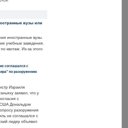
ются.
ностранные вузы или
ния иностранные вузы.
кие учебные заведения.
по квотам. Из-за этого
 не соглашался с
мира" по разоружению
истр Израиля
аньяху заявил, что у
ногласия с
 США Дональдом
опросу разоружения
иль не соглашался с
ский лидер объявил