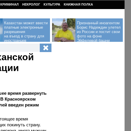
КРИМИНАЛ
НЕКРОЛОГ
КУЛЬТУРА
КНИЖНАЯ ПОЛКА
Казахстан может ввести
Признанный иноагентом
платные электронные
Борис Надеждин улетел
разрешения
из России и постит свои
на въезд в страну для
фото на фоне
иностранцев
Эйфелевой башни
ханской
ации
шее время развернуть
. В Красноярском
илей введен режим
стоящее время
их покинуть страну.
 региона, много мужчин