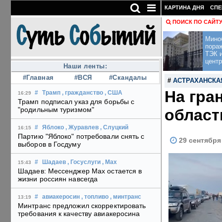
КАРТИНА ДНЯ
СПЕ
ПОИСК ПО САЙТ
Мино
пора
ТЭК и
центр
Наши ленты:
#Главная
#ВСЯ
#Скандалы
#
АСТРАХАНСКА
На гра
#
Трамп
, гражданство
, США
16:29
Трамп подписал указ для борьбы с
"родильным туризмом"
област
#
Яблоко
, Журавлев
, Слуцкий
16:15
Партию "Яблоко" потребовали снять с
29 сентября
выборов в Госдуму
#
Шадаев
, Госуслуги
, Max
15:43
Шадаев: Мессенджер Max остается в
жизни россиян навсегда
#
авиакеросин
, топливо
, минтранс
13:19
Минтранс предложил скорректировать
требования к качеству авиакеросина