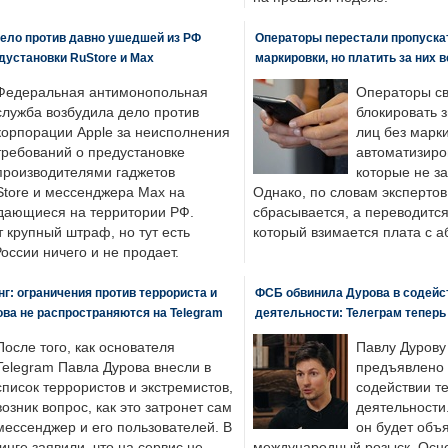
ело против давно ушедшей из РФ
Операторы перестали пропускат
едустановки RuStore и Max
маркировки, но платить за них 
Федеральная антимонопольная
Операторы св
служба возбудила дело против
блокировать 
корпорации Apple за неисполнения
лиц без марк
требований о предустановке
автоматизиро
производителями гаджетов
которые не з
tore и мессенджера Max на
Однако, по словам экспертов
одающиеся на территории РФ.
сбрасывается, а переводится 
 крупный штраф, но тут есть
который взимается плата с а
России ничего и не продает.
: ограничения против террориста и
ФСБ обвинила Дурова в содейс
ва не распространяются на Telegram
деятельности: Телеграм теперь
После того, как основателя
Павлу Дурову
Telegram Павла Дурова внесли в
предъявлено 
список террористов и экстремистов,
содействии т
возник вопрос, как это затронет сам
деятельности
мессенджер и его пользователей. В
он будет объ
нге заявили, что на сервис не
международный розыск. Осно