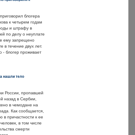
 приговорил блогера
нова к четырем годам
оды и штрафу в
ей по делу о неуплате
же ему запрещено
е в течение двух лет.
 - блогер проживает
а нашли тело
ки России, пропавшей
й назад в Сербии,
ено в чемодане на
рада. Как сообщается,
ю в причастности к ее
человек, в том числе
ельства смерти