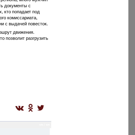
ть документы с
 кто попадает под
ого комиссариата,
ии с выдачей повесток.
аршрут движения.
то позволит разгрузить
sm / sm