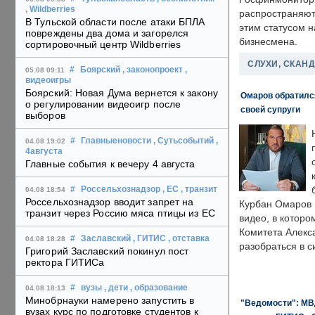
, Wildberries
распространяютс
В Тульской области после атаки БПЛА
этим статусом 
повреждены два дома и загорелся
бизнесмена.
сортировочный центр Wildberries
СЛУХИ, СКАН
#
Боярский
, законопроект
,
05.08 09:11
видеоигры
Боярский: Новая Дума вернется к закону
Омаров обратилс
о регулировании видеоигр после
своей супруги
выборов
#
Главныеновости
, Сутьсобытий
,
04.08 19:02
4августа
Главные события к вечеру 4 августа
#
Россельхознадзор
, ЕС
, транзит
04.08 18:54
Россельхознадзор вводит запрет на
Курбан Омаров в
транзит через Россию мяса птицы из ЕС
видео, в которо
Комитета Алекс
#
Заславский
, ГИТИС
, отставка
04.08 18:28
разобраться в с
Григорий Заславский покинул пост
ректора ГИТИСа
#
вузы
, дети
, образование
04.08 18:13
Минобрнауки намерено запустить в
"Ведомости": МВД
вузах курс по подготовке студентов к