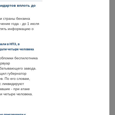
андартов вплоть до
ии страны бензина
ечение года - до 1 июля
влять информацию о
али в НПЗ, в
дали четыре человека
обломки беспилотника
ервуар
батывающего завода.
щил губернатор
в. По его словам,
с ликвидируют
авшие - при атаке
и четыре человека.
но приговорили к