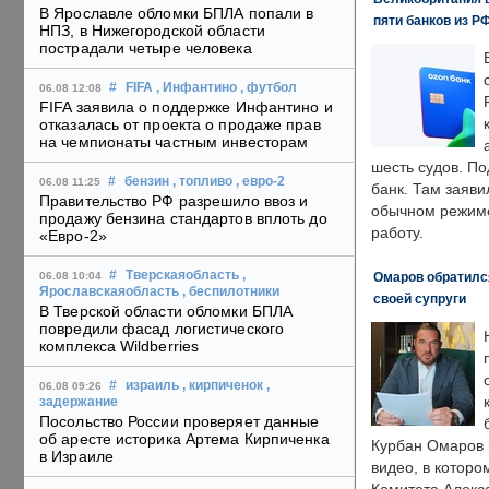
В Ярославле обломки БПЛА попали в
пяти банков из Р
НПЗ, в Нижегородской области
пострадали четыре человека
#
FIFA
, Инфантино
, футбол
06.08 12:08
FIFA заявила о поддержке Инфантино и
отказалась от проекта о продаже прав
на чемпионаты частным инвесторам
шесть судов. По
#
бензин
, топливо
, евро-2
06.08 11:25
банк. Там заяви
Правительство РФ разрешило ввоз и
обычном режиме
продажу бензина стандартов вплоть до
работу.
«Евро-2»
#
Тверскаяобласть
,
Омаров обратилс
06.08 10:04
Ярославскаяобласть
, беспилотники
своей супруги
В Тверской области обломки БПЛА
повредили фасад логистического
комплекса Wildberries
#
израиль
, кирпиченок
,
06.08 09:26
задержание
Посольство России проверяет данные
об аресте историка Артема Кирпиченка
Курбан Омаров в
в Израиле
видео, в которо