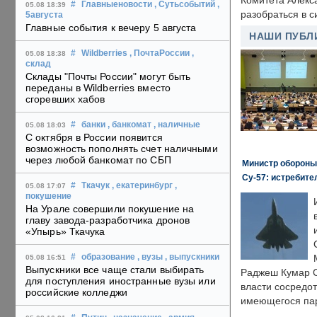
Комитета Алекс
#
Главныеновости
, Сутьсобытий
,
05.08 18:39
разобраться в с
5августа
Главные события к вечеру 5 августа
НАШИ ПУБЛ
#
Wildberries
, ПочтаРоссии
,
05.08 18:38
склад
Склады "Почты России" могут быть
переданы в Wildberries вместо
сгоревших хабов
#
банки
, банкомат
, наличные
05.08 18:03
С октября в России появится
возможность пополнять счет наличными
через любой банкомат по СБП
Министр обороны
Су-57: истребите
#
Ткачук
, екатеринбург
,
05.08 17:07
покушение
На Урале совершили покушение на
главу завода-разработчика дронов
«Упырь» Ткачука
#
образование
, вузы
, выпускники
05.08 16:51
Выпускники все чаще стали выбирать
Раджеш Кумар С
для поступления иностранные вузы или
власти сосредо
российские колледжи
имеющегося пар