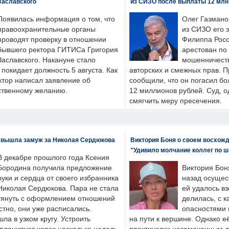
Заславского
из СИЗО после выплаты 12 млн
Появилась информация о том, что
Олег Газмано
правоохранительные органы
из СИЗО его 
проводят проверку в отношении
Филиппа Росс
бывшего ректора ГИТИСа Григория
арестован по
Заславского. Накануне стало
мошенничеств
н покидает должность 5 августа. Как
авторских и смежных прав. П
ктор написал заявление об
сообщили, что он погасил бо
бственному желанию.
12 миллионов рублей. Суд, о
смягчить меру пресечения.
 вышла замуж за Николая Сердюкова
Виктория Боня о своем восхожд
"Удивило молчание коллег по ш
В декабре прошлого года Ксения
Бородина получила предложение
Виктория Бон
руки и сердца от своего избранника
назад осущес
Николая Сердюкова. Пара не стала
ей удалось вз
тянуть с оформлением отношений
делилась, с к
естно, они уже расписались.
опасностями 
а в узком кругу. Устроить
на пути к вершине. Однако е