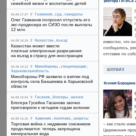
ректора ГИТИСа 
семейной жизни и воспитанию детей
#
Газманов
, суд
, скандалы
04.08 17:27
Олег Газманов попросил отпустить его
экс-продюсера из СИЗО после выплаты
12 млн
#
Казахстан
, въезд
04.08 16:10
известно, что о
Казахстан может ввести
сообщалось, ре
платные электронные разрешения
отставке по со
на въезд в страну для иностранцев
#
Минобороны
, спецоперация
,
04.08 15:12
ШОУБИЗ
Харьковскаяобласть
Минобороны РФ заявило о взятии под
контроль села Бакшеевка в Харьковской
Ксения Бородина
области
#
Гасанов
, блогеры
, налоги
04.08 15:03
Блогера Гусейна Гасанова заочно
приговорили к четырем годам колонии
#
Армения
, политика
, запреты
04.08 13:10
Торговая война с недавним союзником
– как стало изв
продолжается: теперь запрещена
Церемония прошл
минеральная вода