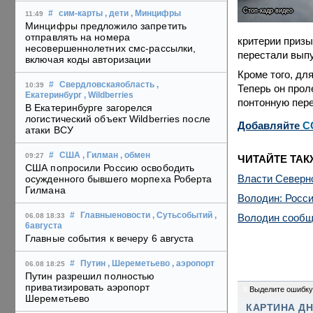
Стоп-кадр видео
#
сим-карты
, дети
, Минцифры
11:49
Минцифры предложило запретить
отправлять на номера
критерии призы
несовершеннолетних смс-рассылки,
перестали выпу
включая коды авторизации
Кроме того, дл
#
Свердловскаяобласть
,
10:39
Теперь он прол
Екатеринбург
, Wildberries
понтонную пере
В Екатеринбурге загорелся
логистический объект Wildberries после
Добавляйте
C
атаки ВСУ
#
США
, Гилман
, обмен
09:27
ЧИТАЙТЕ ТАК
США попросили Россию освободить
Власти Северно
осужденного бывшего морпеха Роберта
Гилмана
Володин: Росси
#
Главныеновости
, Сутьсобытий
,
Володин сообщ
06.08 18:33
6августа
Главные события к вечеру 6 августа
#
Путин
, Шереметьево
, аэропорт
06.08 18:25
Путин разрешил полностью
приватизировать аэропорт
8
Выделите ошибку
Шереметьево
КАРТИНА Д