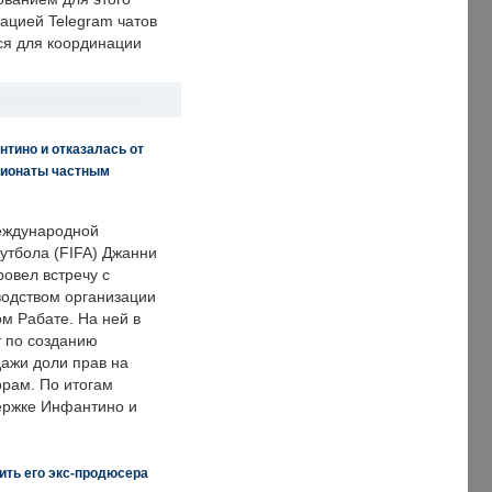
ацией Telegram чатов
ся для координации
нтино и отказалась от
пионаты частным
еждународной
тбола (FIFA) Джанни
овел встречу с
одством организации
м Рабате. На ней в
т по созданию
дажи доли прав на
рам. По итогам
держке Инфантино и
ить его экс-продюсера