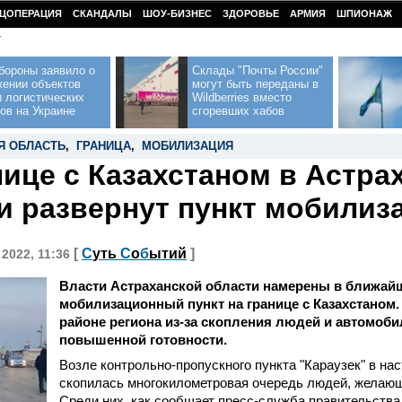
ЦОПЕРАЦИЯ
СКАНДАЛЫ
ШОУ-БИЗНЕС
ЗДОРОВЬЕ
АРМИЯ
ШПИОНАЖ
У
бороны заявило о
Склады "Почты России"
жении объектов
могут быть переданы в
 логистических
Wildberries вместо
ов на Украине
сгоревших хабов
Я ОБЛАСТЬ
,
ГРАНИЦА
,
МОБИЛИЗАЦИЯ
нице с Казахстаном в Астра
и развернут пункт мобилиз
[
С
уть
С
о
б
ытий
]
 2022, 11:36
Власти Астраханской области намерены в ближай
мобилизационный пункт на границе с Казахстаном
районе региона из-за скопления людей и автомоб
повышенной готовности.
Возле контрольно-пропускного пункта "Караузек" в на
скопилась многокилометровая очередь людей, желающ
Среди них, как сообщает пресс-служба правительства