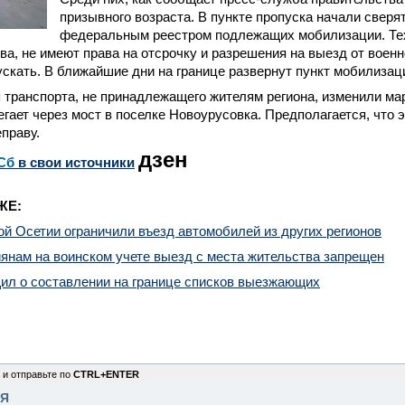
призывного возраста. В пункте пропуска начали сверя
федеральным реестром подлежащих мобилизации. Тех,
ва, не имеют права на отсрочку и разрешения на выезд от военн
скать. В ближайшие дни на границе развернут пункт мобилизац
я транспорта, не принадлежащего жителям региона, изменили м
егает через мост в поселке Новоурусовка. Предполагается, что э
праву.
дзен
Сб
в свои источники
ЖЕ:
й Осетии ограничили въезд автомобилей из других регионов
янам на воинском учете выезд с места жительства запрещен
ил о составлении на границе списков выезжающих
 и отправьте по
CTRL+ENTER
НЯ