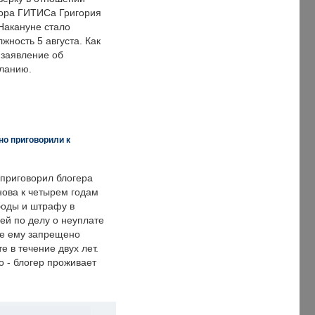
ора ГИТИСа Григория
 Накануне стало
лжность 5 августа. Как
 заявление об
еланию.
но приговорили к
 приговорил блогера
нова к четырем годам
оды и штрафу в
ей по делу о неуплате
же ему запрещено
е в течение двух лет.
 - блогер проживает