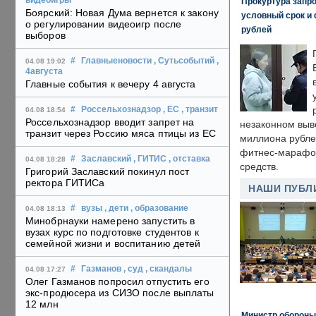
видеоигры
Прокуртура запр
Боярский: Новая Дума вернется к закону
условный срок и 
о регулировании видеоигр после
рублей
выборов
#
Главныеновости
, Сутьсобытий
,
04.08 19:02
4августа
Главные события к вечеру 4 августа
#
Россельхознадзор
, ЕС
, транзит
04.08 18:54
Россельхознадзор вводит запрет на
незаконном выв
транзит через Россию мяса птицы из ЕС
миллиона рубле
фитнес-марафон
#
Заславский
, ГИТИС
, отставка
04.08 18:28
средств.
Григорий Заславский покинул пост
ректора ГИТИСа
НАШИ ПУБЛ
#
вузы
, дети
, образование
04.08 18:13
Минобрнауки намерено запустить в
вузах курс по подготовке студентов к
семейной жизни и воспитанию детей
#
Газманов
, суд
, скандалы
04.08 17:27
Олег Газманов попросил отпустить его
экс-продюсера из СИЗО после выплаты
12 млн
Министр обороны