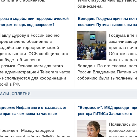
ся плата с абонентов.
этим статусом накладываютс
бизнесмена.
рова в содействии террористической
Володин: Госдума приняла почти
леграм теперь под вопросом?
послания Путина выполнены н
Павлу Дурову в России заочно
Госдума в теч
предъявлено обвинение в
заканчивающе
содействии террористической
приняла почти
деятельности. ФСБ сообщила, что
Об этом заяв
он будет объявлен в
палаты парла
розыск. Основанием для этого
Володин. По его словам, пос
ие администрацией Telegram чатов
России Владимира Путина Ф
е используются для координации
собранию были выполнены н
рсий в РФ.
ДАЛЫ, СПЛЕТНИ
оддержке Инфантино и отказалась от
"Ведомости": МВД проводит про
же прав на чемпионаты частным
ректора ГИТИСа Заславского
Появилась ин
Президент Международной
правоохранит
федерации футбола (FIFA) Джанни
проводят про