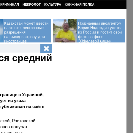
КРИМИНАЛ
НЕКРОЛОГ
КУЛЬТУРА
КНИЖНАЯ ПОЛКА
Казахстан может ввести
Признанный иноагентом
платные электронные
Борис Надеждин улетел
разрешения
из России и постит свои
на въезд в страну для
фото на фоне
иностранцев
Эйфелевой башни
ся средний
границе с Украиной,
ет из указа
публикован на сайте
рской, Ростовской
ионов получат
 отдельных