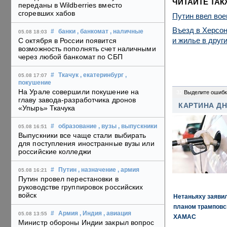
ЧИТАЙТЕ ТАК
переданы в Wildberries вместо
сгоревших хабов
Путин ввел вое
Въезд в Херсон
#
банки
, банкомат
, наличные
05.08 18:03
и жилье в друг
С октября в России появится
возможность пополнять счет наличными
через любой банкомат по СБП
#
Ткачук
, екатеринбург
,
05.08 17:07
покушение
На Урале совершили покушение на
32
Выделите ошибк
главу завода-разработчика дронов
КАРТИНА Д
«Упырь» Ткачука
#
образование
, вузы
, выпускники
05.08 16:51
Выпускники все чаще стали выбирать
для поступления иностранные вузы или
российские колледжи
#
Путин
, назначение
, армия
05.08 16:21
Путин провел перестановки в
руководстве группировок российских
войск
Нетаньяху заявил
планом трамповс
#
Армия
, Индия
, авиация
05.08 13:55
ХАМАС
Министр обороны Индии закрыл вопрос