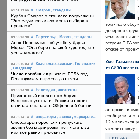
#
Омаров
, скандалы
03.08 17:00
Курбан Омаров о скандале вокруг жены:
"Это случилось из-за моего выбора в
том числе обсу
прошлом"
дочерней струк
чемпионаты час
#
Пересильд
, Мороз
, скандалы
03.08 16:38
Анна Пересильд - об учебе у Дарьи
встречи FIFA з
Мороз: "Она берет на свой курс тех, кто
отказе от проект
уже снимается"
Олег Газманов по
#
Краснодарскийкрай
, Геленджик
03.08 16:03
из СИЗО после в
, Владимир
Число погибших при атаке БПЛА под
Геленджиком выросло до шести
#
Надеждин
, иноагенты
03.08 14:38
Признанный иноагентом Борис
Надеждин улетел из России и постит
свои фото на фоне Эйфелевой башни
авторских и сме
сообщили, что 
#
операторы
, звонки
, маркировка
03.08 14:14
12 миллионов ру
Операторы перестали пропускать
звонки без маркировки, но платить за
смягчить меру 
них все равно приходится
ШОУБИЗ