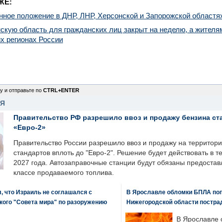
ЖЕ:
нное положение в ДНР, ЛНР, Херсонской и Запорожской областя
скую область для гражданских лиц закрыт на неделю, а жителя
их регионах России
у и отправьте по
CTRL+ENTER
НЯ
Правительство РФ разрешило ввоз и продажу бензина ст
«Евро-2»
Правительство России разрешило ввоз и продажу на территор
стандартов вплоть до "Евро-2". Решение будет действовать в т
2027 года. Автозаправочные станции будут обязаны предоста
классе продаваемого топлива.
, что Израиль не соглашался с
В Ярославле обломки БПЛА поп
кого "Совета мира" по разоружению
Нижегородской области постра
В Ярославле 