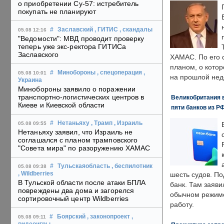
о приобретении Су-57: истребитель
покупать не планируют
#
Заславский
, ГИТИС
, скандалы
05.08 12:16
"Ведомости": МВД проводит проверку
теперь уже экс-ректора ГИТИСа
Заславского
ХАМАС. По его 
планом, о кото
#
Минобороны
, спецоперация
,
05.08 10:01
на прошлой нед
Украина
Минобороны заявило о поражении
транспортно-логистических центров в
Великобритания в
Киеве и Киевской области
пяти банков из Р
#
Нетаньяху
, Трамп
, Израиль
05.08 09:55
Нетаньяху заявил, что Израиль не
соглашался с планом трамповского
"Совета мира" по разоружению ХАМАС
#
Тульскаяобласть
, беспилотник
05.08 09:38
, Wildberries
шесть судов. По
В Тульской области после атаки БПЛА
банк. Там заяви
повреждены два дома и загорелся
обычном режиме
сортировочный центр Wildberries
работу.
#
Боярский
, законопроект
,
05.08 09:11