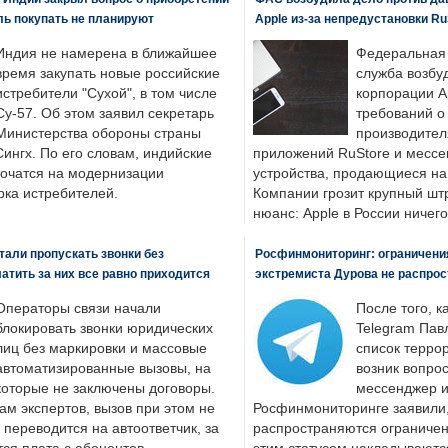
ль покупать не планируют
Apple из-за непредустановки Ru
Индия не намерена в ближайшее
Федеральная
время закупать новые российские
служба возбу
истребители "Сухой", в том числе
корпорации A
Су-57. Об этом заявил секретарь
требований о
Министерства обороны страны
производител
ингх. По его словам, индийские
приложений RuStore и месс
точатся на модернизации
устройства, продающиеся на
ка истребителей.
Компании грозит крупный штр
нюанс: Apple в России ничего
али пропускать звонки без
Росфинмониторинг: ограничения
латить за них все равно приходится
экстремиста Дурова не распрос
Операторы связи начали
После того, к
блокировать звонки юридических
Telegram Пав
лиц без маркировки и массовые
список террор
автоматизированные вызовы, на
возник вопрос
которые не заключены договоры.
мессенджер и
ам экспертов, вызов при этом не
Росфинмониторинге заявили, 
 переводится на автоответчик, за
распространяются ограничени