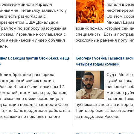
Премьер-министр Израиля
попали в рез
Биньямин Нетаньяху заявил, что у
нефтеперера
него есть разногласия с
Об этом сооб
президентом США Дональдом
Михаил Еврае
Трампом по вопросу разоружения
возник пожар, которые сейча
словам, Израиль не соглашался с
специалисты. Есть и пострад
ром американский лидер объявил
осколочные ранения получил
еле.
вела санкции против Озон банка и еще
Блогера Гусейна Гасанова заоч
Ф
четырем годам колонии
Великобритания расширила
Суд в Москве
санкционный список против
Гусейна Гаса
России.В него были включены 12
лишения своб
компаний, в том числе ряд банков,
миллион рубл
а также одно физическое лицо и
налогов. Так
д санкции попал, в частности Озон
публиковать посты в интернет
ли, что банк продолжает работать в
Приговор был вынесен заочно
, санкции не повлияют на его
за пределами России.