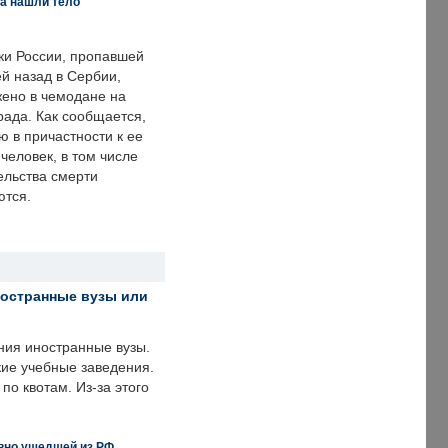
а нашли тело
ки России, пропавшей
й назад в Сербии,
ено в чемодане на
рада. Как сообщается,
ю в причастности к ее
человек, в том числе
ельства смерти
ются.
ностранные вузы или
ния иностранные вузы.
кие учебные заведения.
по квотам. Из-за этого
вно ушедшей из РФ