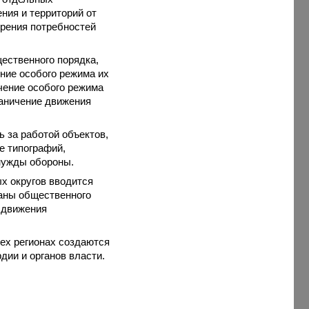
ния и территорий от
орения потребностей
ественного порядка,
ние особого режима их
чение особого режима
раничение движения
 за работой объектов,
е типографий,
 нужды обороны.
х округов вводится
раны общественного
 движения
сех регионах создаются
дии и органов власти.