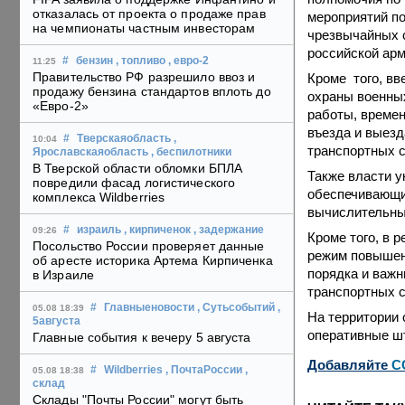
отказалась от проекта о продаже прав
мероприятий по
на чемпионаты частным инвесторам
чрезвычайных с
российской арм
#
бензин
, топливо
, евро-2
11:25
Правительство РФ разрешило ввоз и
Кроме того, вв
продажу бензина стандартов вплоть до
охраны военных
«Евро-2»
работы, времен
въезда и выезд
#
Тверскаяобласть
,
10:04
транспортных с
Ярославскаяобласть
, беспилотники
В Тверской области обломки БПЛА
Также власти у
повредили фасад логистического
обеспечивающих
комплекса Wildberries
вычислительны
#
израиль
, кирпиченок
, задержание
09:26
Кроме того, в 
Посольство России проверяет данные
режим повышен
об аресте историка Артема Кирпиченка
порядка и важн
в Израиле
транспортных с
#
Главныеновости
, Сутьсобытий
,
05.08 18:39
На территории 
5августа
оперативные шт
Главные события к вечеру 5 августа
Добавляйте
C
#
Wildberries
, ПочтаРоссии
,
05.08 18:38
склад
Склады "Почты России" могут быть