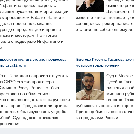
Инфантино провел встречу с
бывшего рект
высшим руководством организации
Заславского.
в марокканском Рабате. На ней в
известно, что он покидает до
ждался проект по созданию
сообщалось, ректор написал
туры для продажи доли прав на
отставке по собственному ж
тным инвесторам. По итогам
аявила о поддержке Инфантино и
а.
просил отпустить его экс-продюсера
Блогера Гусейна Гасанова заоч
ыплаты 12 млн
четырем годам колонии
Олег Газманов попросил отпустить
Суд в Москве
из СИЗО его экс-продюсера
Гусейна Гаса
Филиппа Россу. Ранее тот был
лишения своб
арестован по обвинению в
миллион рубл
мошенничестве, а также нарушении
налогов. Так
жных прав. Представители артиста
публиковать посты в интернет
он погасил большую часть ущерба -
Приговор был вынесен заочно
блей. Суд, однако, отказался
за пределами России.
пресечения.