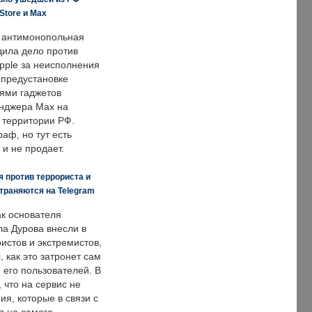
Store и Max
 антимонопольная
дила дело против
pple за неисполнения
 предустановке
ями гаджетов
енджера Max на
 территории РФ.
аф, но тут есть
 и не продает.
 против террориста и
траняются на Telegram
ак основателя
ла Дурова внесли в
истов и экстремистов,
, как это затронет сам
 его пользователей. В
что на сервис не
я, которые в связи с