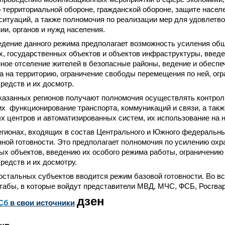
 территориальной обороне, гражданской обороне, защите населе
итуаций, а также полномочия по реализации мер для удовлетв
ии, органов и нужд населения.
едение данного режима предполагает возможность усиления общ
, государственных объектов и объектов инфраструктуры, введе
ное отселение жителей в безопасные районы, ведение и обеспе
а на территорию, ограничение свободы перемещения по ней, ог
редств и их досмотр.
казанных регионов получают полномочия осуществлять контроль
 функционирование транспорта, коммуникаций и связи, а такж
х центров и автоматизированных систем, их использование на
регионах, входящих в состав Центрального и Южного федеральны
ной готовности. Это предполагает полномочия по усилению ох
ых объектов, введению их особого режима работы, ограничению
редств и их досмотру.
остальных субъектов вводится режим базовой готовности. Во в
абы, в которые войдут представители МВД, МЧС, ФСБ, Росгвар
дзен
Сб
в свои источники