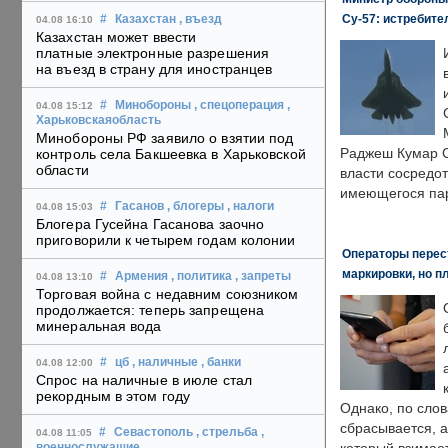
Су-57: истребите
#
Казахстан
, въезд
04.08 16:10
Казахстан может ввести
платные электронные разрешения
на въезд в страну для иностранцев
#
Минобороны
, спецоперация
,
04.08 15:12
Харьковскаяобласть
Минобороны РФ заявило о взятии под
Раджеш Кумар С
контроль села Бакшеевка в Харьковской
области
власти сосредо
имеющегося пар
#
Гасанов
, блогеры
, налоги
04.08 15:03
Блогера Гусейна Гасанова заочно
приговорили к четырем годам колонии
Операторы перест
маркировки, но п
#
Армения
, политика
, запреты
04.08 13:10
Торговая война с недавним союзником
продолжается: теперь запрещена
минеральная вода
#
цб
, наличные
, банки
04.08 12:00
Спрос на наличные в июле стал
рекордным в этом году
Однако, по слов
сбрасывается, а
#
Севастополь
, стрельба
,
04.08 11:05
военнослужащие