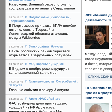
который взимает
Развожаев: Военный открыл огонь по
сослуживцам и жителям в Севастополе
ФСБ обвинила Ду
#
Подмосковье
, Ленобласть
,
04.08 10:20
деятельности: Те
Тверскаяобласть
В Подмосковье при атаке БПЛА погибли
пять человек, в Тверской и
Ленинградской областях атакованы
склады Wildberries
#
банки
, сайты
, браузер
04.08 09:31
Сайты российских банков перестали
международный 
открываться в зарубежных браузерах
стало неудален
и ботов, которы
#
МО
, Воробьев
, Видное
03.08 19:08
В Видном в ноябре реконструируют
терактов и диве
канализационный коллектор
СЛУХИ, СКАН
#
Главныеновости
, Сутьсобытий
,
03.08 18:49
3августа
FIFA заявила о п
Главные события к вечеру 3 августа
проекта о прода
инвесторам
#
Apple
, ФАС
, RuStore
03.08 18:46
ФАС возбудила дело против давно
ушедшей из РФ Apple из-за
непредустановки RuStore и Max