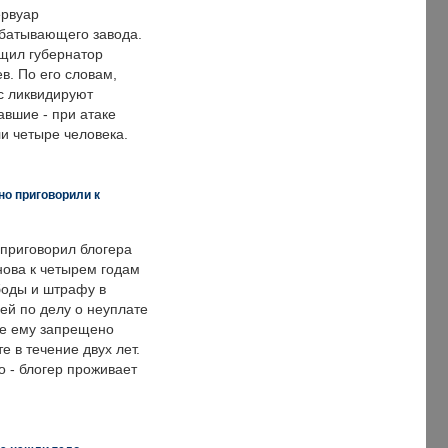
ервуар
батывающего завода.
щил губернатор
в. По его словам,
с ликвидируют
авшие - при атаке
и четыре человека.
но приговорили к
 приговорил блогера
нова к четырем годам
оды и штрафу в
ей по делу о неуплате
же ему запрещено
е в течение двух лет.
 - блогер проживает