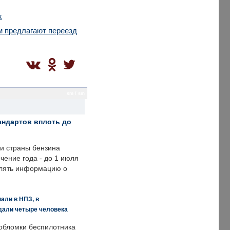
х
м предлагают переезд
sm / sm
андартов вплоть до
ии страны бензина
ечение года - до 1 июля
влять информацию о
али в НПЗ, в
дали четыре человека
обломки беспилотника