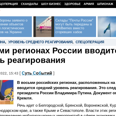
ЦОПЕРАЦИЯ
СКАНДАЛЫ
ШОУ-БИЗНЕС
ЗДОРОВЬЕ
АРМИЯ
ШПИОНАЖ
У
бороны заявило о
Склады "Почты России"
жении объектов
могут быть переданы в
 логистических
Wildberries вместо
ов на Украине
сгоревших хабов
ИНА
,
УРОВЕНЬ СРЕДНЕГО РЕАГИРОВАНИЯ
,
СПЕЦОПЕРАЦИЯ
ми регионах России вводит
ь реагирования
[
С
уть
С
о
б
ытий
]
2022, 15:43
В восьми российских регионах, расположенных на 
вводится средний уровень реагирования. Это следу
президента России Владимира Путина. Документ о
Кремля.
Речь идет о Белгородской, Брянской, Воронежской, Ку
нодарском крае, а также Крыме и Севастополе. Власти этих рег
 проведению мобилизационных мероприятий в сфере экономики,