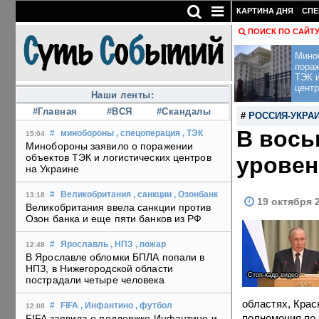
КАРТИНА ДНЯ
СПЕ
ПОИСК ПО САЙТ
Мино
пора
ТЭК и
центр
Наши ленты:
#Главная
#ВСЯ
#Скандалы
#
РОССИЯ-УКРА
В вось
#
минобороны
, спецоперация
, ТЭК
15:04
Минобороны заявило о поражении
объектов ТЭК и логистических центров
уровен
на Украине
#
Великобритания
, санкции
, Озонбанк
13:18
19 октября 
Великобритания ввела санкции против
Озон банка и еще пяти банков из РФ
#
Ярославль
, НПЗ
, пожар
12:48
В Ярославле обломки БПЛА попали в
НПЗ, в Нижегородской области
Стоп-кадр видео
пострадали четыре человека
областях, Крас
#
FIFA
, Инфантино
, футбол
12:08
полномочия по
FIFA заявила о поддержке Инфантино и