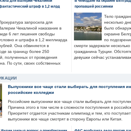
осила для Валерии Чекалиной
В чемодане на окраине Белград
фантастический штраф в 1,2 млрд
пропавшей россиянки
Тело граждан
Прокуратура запросила для
несколько дне
Валерии Чекалиной наказание в
было обнаруж
виде 6 лет лишения свободы
окраине Белг
условно и штрафа в 1,2 миллиарда
по подозрени
рублей. Она обвиняется в
смерти задержали несколько 
оде за границу более 250
гражданина Турции. Обстоят
й, полученных от проведения
девушки сейчас устанавлива
а. По сути, своих собственных
ИКАЦИИ
Выпускники все чаще стали выбирать для поступления и
российские колледжи
Российские выпускники все чаще стали выбирать для поступле
Причина этого в том числе в сложности поступления в российс
Приоритет отдается участникам олимпиад и тем, кто поступает 
выпускники все чаще смотрят в сторону Европы или Китая.
 Индии закрыл вопрос о приобретении
ФАС возбудила дело против да