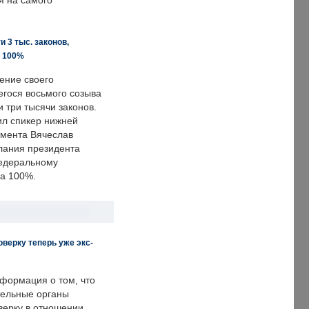
я на самого
 3 тыс. законов,
а 100%
ение своего
гося восьмого созыва
 три тысячи законов.
ил спикер нижней
мента Вячеслав
лания президента
едеральному
а 100%.
верку теперь уже экс-
формация о том, что
ельные органы
верку в отношении