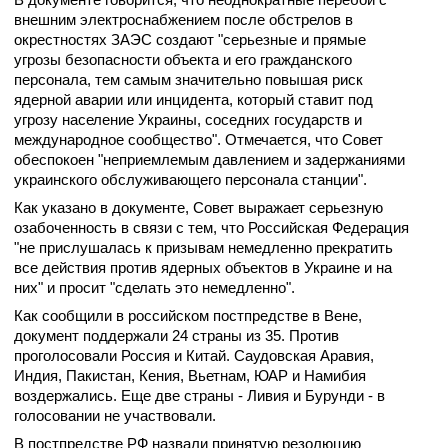
внешним электроснабжением после обстрелов в
окрестностях ЗАЭС создают "серьезные и прямые
угрозы безопасности объекта и его гражданского
персонала, тем самым значительно повышая риск
ядерной аварии или инцидента, который ставит под
угрозу население Украины, соседних государств и
международное сообщество". Отмечается, что Совет
обеспокоен "неприемлемым давлением и задержаниями
украинского обслуживающего персонала станции".
Как указано в документе, Совет выражает серьезную
озабоченность в связи с тем, что Российская Федерация
"не прислушалась к призывам немедленно прекратить
все действия против ядерных объектов в Украине и на
них" и просит "сделать это немедленно".
Как сообщили в российском постпредстве в Вене,
документ поддержали 24 страны из 35. Против
проголосовали Россия и Китай. Саудовская Аравия,
Индия, Пакистан, Кения, Вьетнам, ЮАР и Намибия
воздержались. Еще две страны - Ливия и Бурунди - в
голосовании не участвовали.
В постпредстве РФ назвали принятую резолюцию