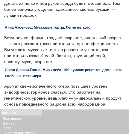
делать их легко и под рукой всегда будет готовая еда. Тем
более баночка угощения, сделанного своими руками, —
лучший подарок.
Анна Аксёнова: Муссовые торты. Легче легкого!
Безупречная форма, гладкое покрытие, идеальный разрез
— книга расскажет, как приготовить торт перфекциониста.
Вы увидите муссовые торты в разрезе и узнаете, как
приготовить каждый слой: бисквит, хрустящий слой,
начинку, мусс, покрытие.
Софи Дюпюи-Голье: Мир хлеба. 100 лучших рецептов домашнего
хлеба со всего мира
Аромат свежеиспеченного хлеба повышает уровень
эндорфинов, гормонов счастья. Это работает на
генетическом уровне, ведь хлеб — универсальный продукт,
основа повседневного рациона всех народов мира.
Новости
Все новости
В мире
Фото
Новости партнеров