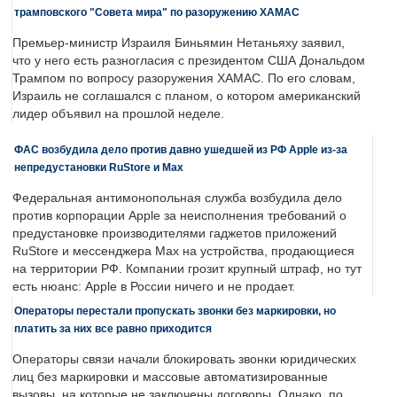
трамповского "Совета мира" по разоружению ХАМАС
Премьер-министр Израиля Биньямин Нетаньяху заявил,
что у него есть разногласия с президентом США Дональдом
Трампом по вопросу разоружения ХАМАС. По его словам,
Израиль не соглашался с планом, о котором американский
лидер объявил на прошлой неделе.
ФАС возбудила дело против давно ушедшей из РФ Apple из-за
непредустановки RuStore и Max
Федеральная антимонопольная служба возбудила дело
против корпорации Apple за неисполнения требований о
предустановке производителями гаджетов приложений
RuStore и мессенджера Max на устройства, продающиеся
на территории РФ. Компании грозит крупный штраф, но тут
есть нюанс: Apple в России ничего и не продает.
Операторы перестали пропускать звонки без маркировки, но
платить за них все равно приходится
Операторы связи начали блокировать звонки юридических
лиц без маркировки и массовые автоматизированные
вызовы, на которые не заключены договоры. Однако, по