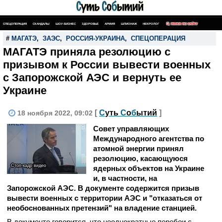
СПЕЦОПЕРАЦИЯ
СКАНДАЛЫ
ШОУ-БИЗНЕС
ЗДОРОВЬЕ
АРМИЯ
ШПИОНАЖ
НЕКРОЛОГ
ПОИСК ПО САЙТУ
#
МАГАТЭ
,
ЗАЭС
,
РОССИЯ-УКРАИНА
,
СПЕЦОПЕРАЦИЯ
МАГАТЭ приняла резолюцию с
призывом к России вывести военных
с Запорожской АЭС и вернуть ее
Украине
[
С
уть
С
о
б
ытий
]
18 ноября 2022, 09:02
Совет управляющих
Международного агентства по
атомной энергии принял
резолюцию, касающуюся
Стоп-кадр видео
ядерных объектов на Украине
и, в частности, на
Запорожской АЭС. В документе содержится призыв
вывести военных с территории АЭС и "отказаться от
необоснованных претензий" на владение станцией.
В документе говорится, что неоднократные перебои с