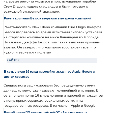
на время ремонта укрыться в пристыкованном корабле
Crew Dragon, надеть скафандры и были готовым к
возможной экстренной эвакуации.
Ракета компании Безоса взорвалась во время испытаний
Ракета-носитель New Glenn компании Blue Origin Джеффа
Безоса взорвалась во время испытаний силовой установки
на стартовом комплексе на мысе Канаверал во Флориде.
По словам Джеффа Безоса, компания выясняет причины
взрыва. Он заверил, что компания восстановит все, что
нужно, и вернется к полетам.
ХАЙТЕК
В сеть утекли 16 млрд паролей от аккаунтов Apple, Google и
других сервисов
Специалисты зафиксировали беспрецедентную утечку
данных, которую уже называют крупнейшей в истории. В
сеть попали почти 16 млрд логинов и паролей от аккаунтов
в популярных сервисах, социальных сетях и на
государственных ресурсах. В их числе - Apple и Google.
Разработчики ПО для российской ОС «Аврора» подали