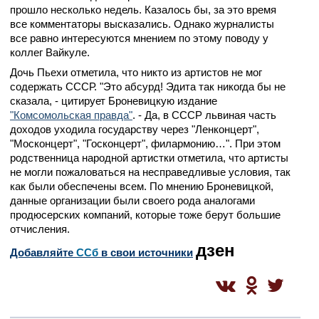
прошло несколько недель. Казалось бы, за это время
все комментаторы высказались. Однако журналисты
все равно интересуются мнением по этому поводу у
коллег Вайкуле.
Дочь Пьехи отметила, что никто из артистов не мог
содержать СССР. "Это абсурд! Эдита так никогда бы не
сказала, - цитирует Броневицкую издание
"Комсомольская правда"
. - Да, в СССР львиная часть
доходов уходила государству через "Ленконцерт",
"Москонцерт", "Госконцерт", филармонию…". При этом
родственница народной артистки отметила, что артисты
не могли пожаловаться на несправедливые условия, так
как были обеспечены всем. По мнению Броневицкой,
данные организации были своего рода аналогами
продюсерских компаний, которые тоже берут большие
отчисления.
дзен
Добавляйте
CСб
в свои источники