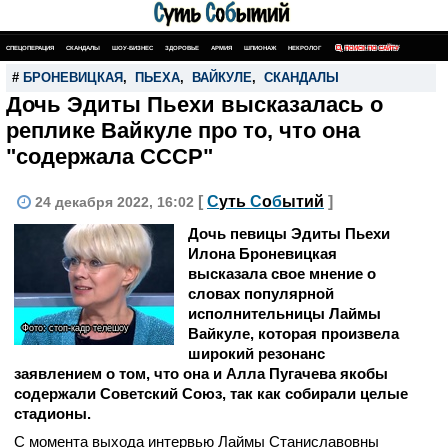
СПЕЦОПЕРАЦИЯ
СКАНДАЛЫ
ШОУ-БИЗНЕС
ЗДОРОВЬЕ
АРМИЯ
ШПИОНАЖ
НЕКРОЛОГ
ПОИСК ПО САЙТУ
#
БРОНЕВИЦКАЯ
,
ПЬЕХА
,
ВАЙКУЛЕ
,
СКАНДАЛЫ
Дочь Эдиты Пьехи высказалась о
реплике Вайкуле про то, что она
"содержала СССР"
[
С
уть
С
о
б
ытий
]
24 декабря 2022, 16:02
Дочь певицы Эдиты Пьехи
Илона Броневицкая
высказала свое мнение о
словах популярной
исполнительницы Лаймы
Фото: стоп-кадр телешоу
Вайкуле, которая произвела
широкий резонанс
заявлением о том, что она и Алла Пугачева якобы
содержали Советский Союз, так как собирали целые
стадионы.
С момента выхода интервью Лаймы Станиславовны