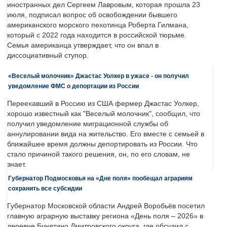
иностранных дел Сергеем Лавровым, которая прошла 23
июля, подписал вопрос об освобождении бывшего
американского морского пехотинца Роберта Гилмана,
который с 2022 года находится в российской тюрьме.
Семья американца утверждает, что он впал в
диссоциативный ступор.
«Веселый молочник» Джастас Уолкер в ужасе - он получил
уведомление ФМС о депортации из России
Переехавший в Россию из США фермер Джастас Уолкер,
хорошо известный как "Веселый молочник", сообщил, что
получил уведомление миграционной службы об
аннулировании вида на жительство. Его вместе с семьей в
ближайшее время должны депортировать из России. Что
стало причиной такого решения, он, по его словам, не
знает.
Губернатор Подмосковья на «Дне поля» пообещал аграриям
сохранить все субсидии
Губернатор Московской области Андрей Воробьёв посетил
главную аграрную выставку региона «День поля – 2026» в
деревне Бунятино Дмитровского округа, где обсудил с