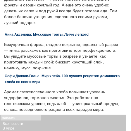
фрукты и овощи круглый год. А еще это очень удобно:
делать их легко и под рукой всегда будет готовая еда. Тем
более баночка угощения, сделанного своими руками, —
лучший подарок.
Анна Аксёнова: Муссовые торты. Легче легкого!
Безупречная форма, гладкое покрытие, идеальный разрез
— книга расскажет, как приготовить торт перфекциониста.
Вы увидите муссовые торты в разрезе и узнаете, как
приготовить каждый слой: бисквит, хрустящий слой,
начинку, мусс, покрытие.
Софи Дюпюи-Голье: Мир хлеба. 100 лучших рецептов домашнего
хлеба со всего мира
Аромат свежеиспеченного хлеба повышает уровень
эндорфинов, гормонов счастья. Это работает на
генетическом уровне, ведь хлеб — универсальный продукт,
основа повседневного рациона всех народов мира.
Новости
Все новости
В мире