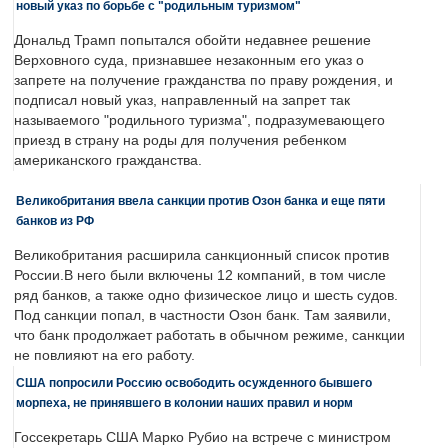
новый указ по борьбе с "родильным туризмом"
Дональд Трамп попытался обойти недавнее решение
Верховного суда, признавшее незаконным его указ о
запрете на получение гражданства по праву рождения, и
подписал новый указ, направленный на запрет так
называемого "родильного туризма", подразумевающего
приезд в страну на роды для получения ребенком
американского гражданства.
Великобритания ввела санкции против Озон банка и еще пяти
банков из РФ
Великобритания расширила санкционный список против
России.В него были включены 12 компаний, в том числе
ряд банков, а также одно физическое лицо и шесть судов.
Под санкции попал, в частности Озон банк. Там заявили,
что банк продолжает работать в обычном режиме, санкции
не повлияют на его работу.
США попросили Россию освободить осужденного бывшего
морпеха, не принявшего в колонии наших правил и норм
Госсекретарь США Марко Рубио на встрече с министром