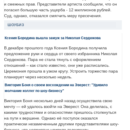
и смежных прав. Представители артиста сообщили, что он
погасил большую часть ущерба - 12 миллионов рублей.
Суд, однако, отказался смягчить меру пресечения.
ШОУБИЗ
Ксения Бородина вышла замуж за Николая Сердюкова
В декабре прошлого года Ксения Бородина получила
предложение руки и сердца от своего избранника Николая
Сердюкова. Пара не стала тянуть с оформлением
отношений – как стало известно, они уже расписались.
Церемония прошла в узком кругу. Устроить торжество пара
планирует через несколько недель.
Виктория Боня о своем восхождении на Эверест: "Удивило
молчание коллег по шоу-бизнесу"
Виктория Боня несколько дней назад осуществила свою
мечту — ей удалось взойти на Эверест. Она делилась, с
какими трудностями и опасностями пришлось столкнуться
на пути к вершине. Однако её поступок оказался
практически незамеченным другими представителями шоу-
бизнеса, что неприятно удивило телезвезду.