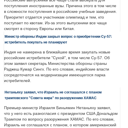
Российские выпускники все чаще стали выбирать для
поступления иностранные вузы. Причина этого в том числе
в сложности поступления в российские учебные заведения.
Приоритет отдается участникам олимпиад и тем, кто
поступает по квотам. Из-за этого выпускники все чаще
смотрят в сторону Европы или Китая.
Министр обороны Индии закрыл вопрос о приобретении Су-57:
истребитель покупать не планируют
Индия не намерена в ближайшее время закупать новые
российские истребители "Сухой", в том числе Су-57. Об
этом заявил секретарь Министерства обороны страны
Раджеш Кумар Сингх. По его словам, индийские власти
сосредоточатся на модернизации имеющегося парка
истребителей.
Нетаньяху заявил, что Израиль не соглашался с планом
трамповского "Совета мира" по разоружению ХАМАС
Премьер-министр Израиля Биньямин Нетаньяху заявил,
что у него есть разногласия с президентом США Дональдом
Трампом по вопросу разоружения ХАМАС. По его словам,
Израиль не соглашался с планом, о котором американский