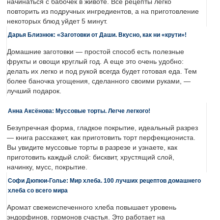
начинаться с бабочек в животе. Все рецепты легко
повторить из подручных ингредиентов, а на приготовление
некоторых блюд уйдет 5 минут.
Дарья Близнюк: «Заготовки от Даши. Вкусно, как ни «крути»!
Домашние заготовки — простой способ есть полезные
фрукты и овощи круглый год. А еще это очень удобно:
делать их легко и под рукой всегда будет готовая еда. Тем
более баночка угощения, сделанного своими руками, —
лучший подарок.
Анна Аксёнова: Муссовые торты. Легче легкого!
Безупречная форма, гладкое покрытие, идеальный разрез
— книга расскажет, как приготовить торт перфекциониста.
Вы увидите муссовые торты в разрезе и узнаете, как
приготовить каждый слой: бисквит, хрустящий слой,
начинку, мусс, покрытие.
Софи Дюпюи-Голье: Мир хлеба. 100 лучших рецептов домашнего
хлеба со всего мира
Аромат свежеиспеченного хлеба повышает уровень
эндорфинов, гормонов счастья. Это работает на