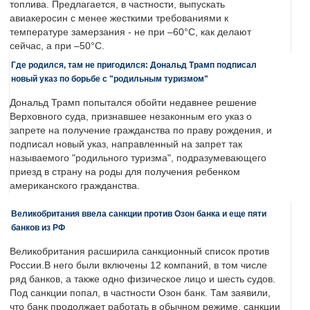
топлива. Предлагается, в частности, выпускать
авиакеросин с менее жесткими требованиями к
температуре замерзания - не при –60°C, как делают
сейчас, а при –50°C.
Где родился, там не пригодился: Дональд Трамп подписал
новый указ по борьбе с "родильным туризмом"
Дональд Трамп попытался обойти недавнее решение
Верховного суда, признавшее незаконным его указ о
запрете на получение гражданства по праву рождения, и
подписал новый указ, направленный на запрет так
называемого "родильного туризма", подразумевающего
приезд в страну на роды для получения ребенком
американского гражданства.
Великобритания ввела санкции против Озон банка и еще пяти
банков из РФ
Великобритания расширила санкционный список против
России.В него были включены 12 компаний, в том числе
ряд банков, а также одно физическое лицо и шесть судов.
Под санкции попал, в частности Озон банк. Там заявили,
что банк продолжает работать в обычном режиме, санкции