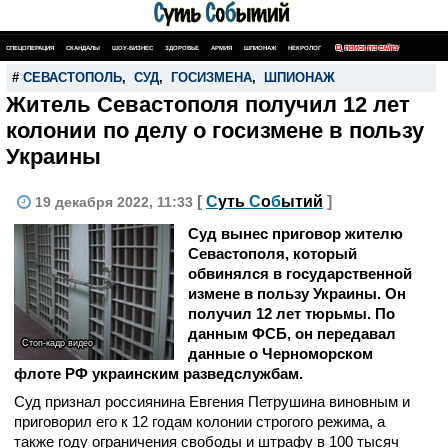
СПЕЦОПЕРАЦИЯ
СКАНДАЛЫ
ШОУ-БИЗНЕС
ЗДОРОВЬЕ
АРМИЯ
ШПИОНАЖ
НЕКРОЛОГ
ПОИСК ПО САЙТУ
#
СЕВАСТОПОЛЬ
,
СУД
,
ГОСИЗМЕНА
,
ШПИОНАЖ
Житель Севастополя получил 12 лет
колонии по делу о госизмене в пользу
Украины
[
С
уть
С
о
б
ытий
]
19 декабря 2022, 11:33
Суд вынес приговор жителю
Севастополя,
который
обвинялся
в государственной
измене в пользу Украины. Он
получил 12 лет тюрьмы. По
данным ФСБ, он передавал
Стоп-кадр видео
данные о Черноморском
флоте РФ украинским разведслужбам.
Суд признал россиянина Евгения Петрушина виновным и
приговорил его к 12 годам колонии строгого режима, а
также году ограничения свободы и штрафу в 100 тысяч