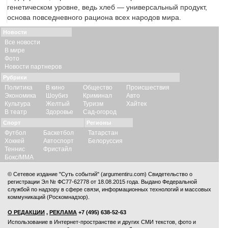
генетическом уровне, ведь хлеб — универсальный продукт,
основа повседневного рациона всех народов мира.
Новости
Все новости
В мире
Фото
Новости партнеров
Рубрики
Политика
В кино
Общество
Происшествия
Экономика
Шоубиз
Криминал
Авто
Культура
Желтый
Туризм
Хайтек
В театр
Здоровье
Сад-огород
Спорт
Регионы
Футбол
Баскетбол
Татарстан
Хоккей
Автоспорт
Белоруссия
Теннис
Фристайл
Бокс/ММА
© Сетевое издание "Суть событий" (argumentiru.com) Свидетельство о
регистрации Эл № ФС77-62778 от 18.08.2015 года. Выдано Федеральной
службой по надзору в сфере связи, информационных технологий и массовых
коммуникаций (Роскомнадзор).
О РЕДАКЦИИ
,
РЕКЛАМА
+7 (495) 638-52-63
Использование в Интернет-пространстве и других СМИ текстов, фото и