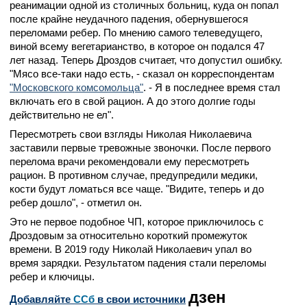
реанимации одной из столичных больниц, куда он попал
после крайне неудачного падения, обернувшегося
переломами ребер. По мнению самого телеведущего,
виной всему вегетарианство, в которое он подался 47
лет назад. Теперь Дроздов считает, что допустил ошибку.
"Мясо все-таки надо есть, - сказал он корреспондентам
"Московского комсомольца"
. - Я в последнее время стал
включать его в свой рацион. А до этого долгие годы
действительно не ел".
Пересмотреть свои взгляды Николая Николаевича
заставили первые тревожные звоночки. После первого
перелома врачи рекомендовали ему пересмотреть
рацион. В противном случае, предупредили медики,
кости будут ломаться все чаще. "Видите, теперь и до
ребер дошло", - отметил он.
Это не первое подобное ЧП, которое приключилось с
Дроздовым за относительно короткий промежуток
времени. В 2019 году Николай Николаевич упал во
время зарядки. Результатом падения стали переломы
ребер и ключицы.
дзен
Добавляйте
CСб
в свои источники