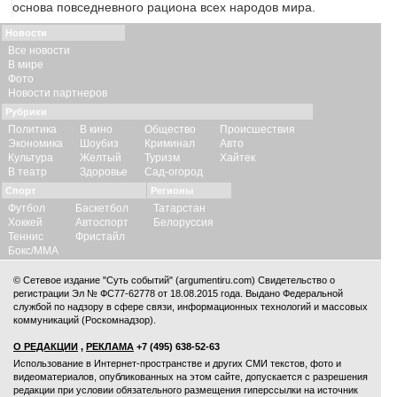
основа повседневного рациона всех народов мира.
Новости
Все новости
В мире
Фото
Новости партнеров
Рубрики
Политика
В кино
Общество
Происшествия
Экономика
Шоубиз
Криминал
Авто
Культура
Желтый
Туризм
Хайтек
В театр
Здоровье
Сад-огород
Спорт
Регионы
Футбол
Баскетбол
Татарстан
Хоккей
Автоспорт
Белоруссия
Теннис
Фристайл
Бокс/ММА
© Сетевое издание "Суть событий" (argumentiru.com) Свидетельство о
регистрации Эл № ФС77-62778 от 18.08.2015 года. Выдано Федеральной
службой по надзору в сфере связи, информационных технологий и массовых
коммуникаций (Роскомнадзор).
О РЕДАКЦИИ
,
РЕКЛАМА
+7 (495) 638-52-63
Использование в Интернет-пространстве и других СМИ текстов, фото и
видеоматериалов, опубликованных на этом сайте, допускается с
разрешения
редакции
при условии обязательного размещения гиперссылки на источник