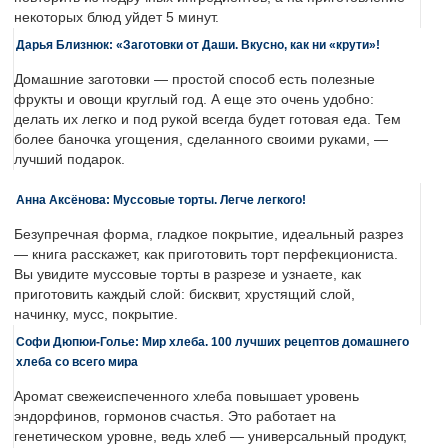
некоторых блюд уйдет 5 минут.
Дарья Близнюк: «Заготовки от Даши. Вкусно, как ни «крути»!
Домашние заготовки — простой способ есть полезные
фрукты и овощи круглый год. А еще это очень удобно:
делать их легко и под рукой всегда будет готовая еда. Тем
более баночка угощения, сделанного своими руками, —
лучший подарок.
Анна Аксёнова: Муссовые торты. Легче легкого!
Безупречная форма, гладкое покрытие, идеальный разрез
— книга расскажет, как приготовить торт перфекциониста.
Вы увидите муссовые торты в разрезе и узнаете, как
приготовить каждый слой: бисквит, хрустящий слой,
начинку, мусс, покрытие.
Софи Дюпюи-Голье: Мир хлеба. 100 лучших рецептов домашнего
хлеба со всего мира
Аромат свежеиспеченного хлеба повышает уровень
эндорфинов, гормонов счастья. Это работает на
генетическом уровне, ведь хлеб — универсальный продукт,