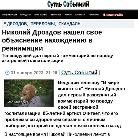
СПЕЦОПЕРАЦИЯ
СКАНДАЛЫ
ШОУ-БИЗНЕС
ЗДОРОВЬЕ
АРМИЯ
ШПИОНАЖ
НЕКРОЛОГ
ПОИСК ПО САЙТУ
#
ДРОЗДОВ
,
ПЕРЕЛОМЫ
,
СКАНДАЛЫ
Николай Дроздов нашел свое
объяснение нахождению в
реанимации
Телеведущий дал первый комментарий по поводу
экстренной госпитализации
[
С
уть
С
о
б
ытий
]
31 января 2023, 21:29
Ведущий телешоу "В мире
животных" Николай Дроздов
дал первый развернутый
комментарий по поводу
Стоп-кадр видео
своей экстренной
госпитализации. 85-летний артист считает, что его
проблемы со здоровьем связаны с личным
выбором, который он сделал почти полвека назад.
В настоящее время Николай Николаевич лежит в