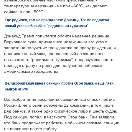
авиакеросин с менее жесткими требованиями к
температуре замерзания - не при –60°C, как делают
сейчас, а при –50°C.
Где родился, там не пригодился: Дональд Трамп подписал
новый указ по борьбе с "родильным туризмом"
Дональд Трамп попытался обойти недавнее решение
Верховного суда, признавшее незаконным его указ о
запрете на получение гражданства по праву рождения, и
подписал новый указ, направленный на запрет так
называемого "родильного туризма", подразумевающего
приезд в страну на роды для получения ребенком
американского гражданства.
Великобритания ввела санкции против Озон банка и еще пяти
банков из РФ
Великобритания расширила санкционный список против
России.В него были включены 12 компаний, в том числе
ряд банков, а также одно физическое лицо и шесть судов.
Под санкции попал, в частности Озон банк. Там заявили,
что банк продолжает работать в обычном режиме, санкции
не повлияют на его работу.